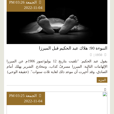
الجمعة PM 03:26
2022-11-04
النبوءة 90: هلاك عبد الحكيم قبل الميرزا
1950 |
يقول عبد الحكيم: "تلقيت بتاريخ 12 يوليو/تموز 1906م عن الميرزا
الإلهامات التالية: الميرزا مسرفٌ كذاب، ومخادع. الشرير يهلك أمام
الصادق، وقد أُخبِرت أن موعد ذلك لغاية ثلاث سنوات". (حقيقة الوحي)
المزيد
الجمعة PM 03:25
2022-11-04