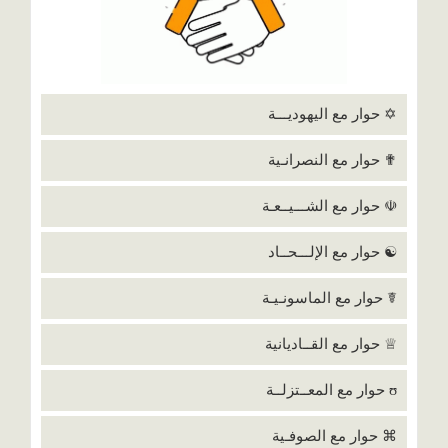
✡ حوار مع اليهوديـــة
✟ حوار مع النصرانـية
☫ حوار مع الشـــيــعـة
☯ حوار مع الإلـــحــاد
☤ حوار مع الماسونـيـة
♕ حوار مع القــاديانية
ʊ حوار مع المعــتزلــة
⌘ حوار مع الصوفـية