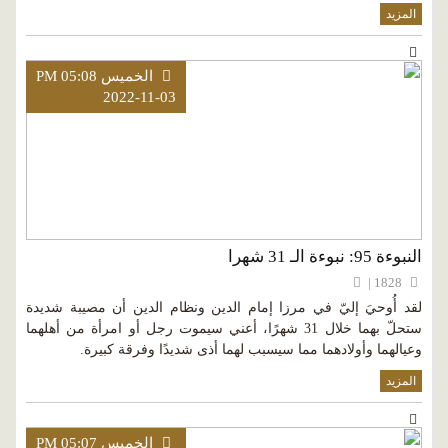
المزيد
الخميس PM 05:08
2022-11-03
النبوءة 95: نبوءة الـ 31 شهرا
1828 |
لقد أُوحيَ إليّ في مرزا إمام الدين ونظام الدين أن مصيبة شديدة
ستحلّ بهما خلال 31 شهرًا، أعني سيموت رجل أو امرأة من أهلهما
وعيالهما وأولادهما مما سيسبب لهما أذى شديدًا وفرقة كبيرة.
المزيد
الخميس PM 05:07