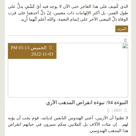
الذي كُشِف على هذا العاجز حتى الآن لا يوجد فيه أيّ كَشْفٍ يدلُّ على
طول العمر، بل أكثر الإلهامات ذات معنيين، إنْ دلَّ أحدهما على قرب
الوفاة دَلَّ المعنى الآخر على إتمام النعمة، والله أعلم أيّهما أُرِيد.
المزيد
الخميس PM 05:13
2022-11-03
النبوءة 94: نبوءة انقراض المذهب الآري
1937 |
لا تظنوا أن الآريين، أعني الهندوس التابعين لديانند، قوم يجب أن يؤبه
لهم... إن مئات الآلاف بل الملايين منكم سيرون في حياتهم انقراض
هذا المذهب الهندوسي.