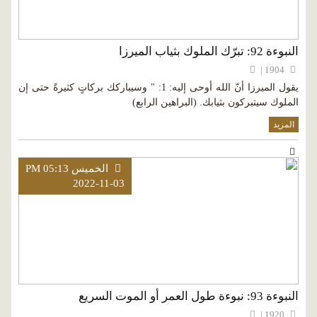
النبوءة 92: تبرّك الملوك بثياب الميرزا
1904 |
يقول الميرزا أنّ الله أوحى إليه: 1: " وسيباركك بركاتٍ كثيرةً حتى إن
الملوك سيتبركون بثيابك. (البراهين الرابع)
المزيد
الخميس PM 05:13
2022-11-03
النبوءة 93: نبوءة طول العمر أو الموت السريع
1920 |