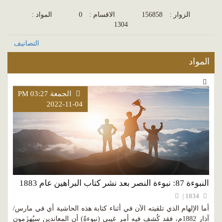
الزوار :
156858
الاقسام :
0
المواد :
1304
التصانيف
المواد
الجمعة PM 03:27
2022-11-04
النبوءة 87: نبوءة النصر بعد نشر كتاب البراهين عام 1883
1834 |
أما الإلهام الذي تلقيته الآن في أثناء كتابة هذه الحاشية أي في مارس/
آذار 1882م، فقد كُشف فيه أمر غيبي (نبوءةً) أن المعاندين سيُهزَمون