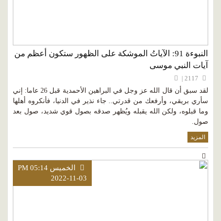
النبوءة 91: الآياتُ الموشكة على الظهور ستكون أعظم من
آيات النبي موسى
2117 |
لقد سبق أن قال الله عز وجل في البراهين الأحمدية قبل 26 عاما: إني
سأري بريقي، وأرفعك من قدرتي.. جاء نذير في الدنيا، فأنكروه أهلها
وما قبلوه، ولكن الله يقبله ويُظهر صدقه بصول قوي شديد، صول بعد
صول.
المزيد
الخميس PM 05:14
2022-11-03