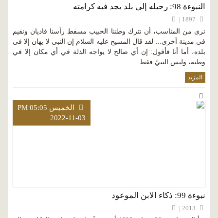
النبوءة 98: رحيله إلى بلد يجد فيه كرامته
1897 |
نرى من المناسب، أن نترك وطننا الحبيب مسقط رأسنا قاديان ونقيم
في مدينة أخرى... لقد قال المسيح عليه السلام إن النبي لا يهان إلا في
بلده، أما أنا فأقول: إن أي صالح لا يواجه الذلة في أي مكان إلا في
وطنه، وليس النبيّ فقط.
المزيد
الخميس PM 05:05
2022-11-03
نبوءة 99: ذكاء الابن الموعود
2013 |