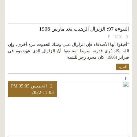
النبوءة 97: الزلزال الرهيب بعد مارس 1906
2001 |
"أفيقوا أيها الأصدقاء فإن الزلزال على وشك الحدوث مرة أخرى، وإن
الله يكاد يُري قدرته سريعا استيقنوا أنّ الزلزال الذي عهدتموه في
فبراير [1906] كان مجرد زجر للتنبيه
المزيد
الخميس PM 05:05
2022-11-03