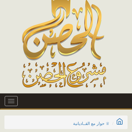
Toggle
igation
♕ حوار مع القــاديانية