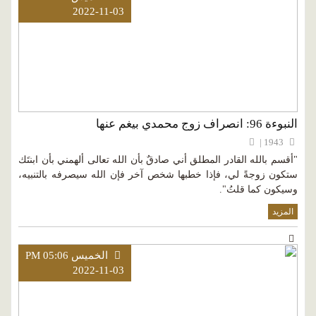
2022-11-03
النبوءة 96: انصراف زوج محمدي بيغم عنها
1943 |
"أقسم بالله القادر المطلق أني صادقٌ بأن الله تعالى ألهمني بأن ابنتَك
ستكون زوجةً لي، فإذا خطبها شخص آخر فإن الله سيصرفه بالتنبيه،
وسيكون كما قلتُ".
المزيد
الخميس PM 05:06
2022-11-03