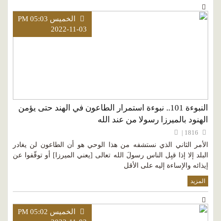
الخميس PM 05:03
2022-11-03
النبوءة 101.. نبوءة استمرار الطاعون في الهند حتى يؤمن
الهنود بالميرزا رسولا من عند الله
1816 |
الأمر الثاني الذي نستشفه من هذا الوحي هو أن الطاعون لن يغادر
البلد إلا إذا قبِل الناس رسولَ الله تعالى [يعني الميرزا] أو توقّفوا عن
إيذائه والإساءة إليه على الأقل
المزيد
الخميس PM 05:02