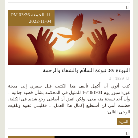
الجمعة PM 03:26
2022-11-04
النبوءة 89: نبوءة السلام والشفاء والرحمة
1839 |
كنت أنوي أن أُكمِل تأليف هذا الكتيب قبل سفري إلى مدينة
غورداسبور يوم 16/10/1903 للمثول في المحكمة بشأن قضية جنائية...
وأن آخذ نسخة منه معي، ولكن اتفق أن أصابني وجع شديد في الكلية،
فظننت أنني لن أستطيع إكمال هذا العمل.... فغلبتني غفوة وتلقيت
الوحي التالي:
المزيد