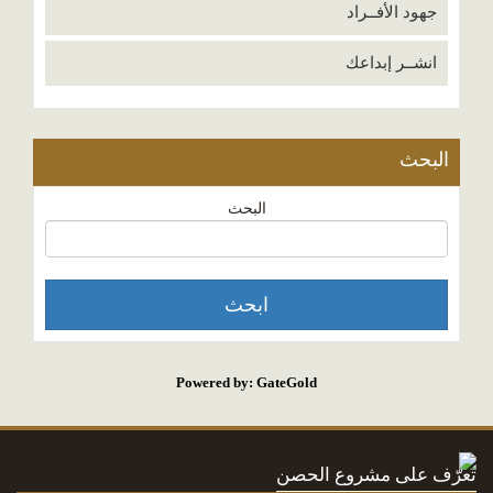
جهود الأفــراد
انشــر إبداعك
البحث
البحث
Powered by: GateGold
تعرّف على مشروع الحصن