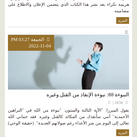
هزيمة نكراء بعد نشر هذا الكتاب الذي يتضمن الإعلان والاطلاع على
مضامينه
المزيد
الجمعة PM 03:27
2022-11-04
النبوءة 88: نبوءة الإنقاذ من القتل وغيره
1838 |
يقول الميرزا: "الآية الثالثة والستون: "نبوءة من الله في "البراهين
الأحمدية" أنني سأُنقذك من المكائد كالقتل وغيره. فقد حماني الله
تعالى إلى اليوم من شر الأعداء رغم صولاتهم العديدة". (حقيقة الوحي)
المزيد