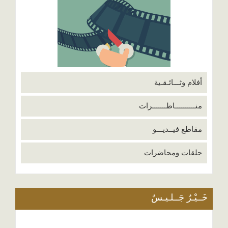
أفلام وثـــائـقـية
منــــــــــاظـــــــرات
مقاطع فيــديـــو
حلقات ومحاضرات
خَــيْـرُ جَــلـيـسٌ