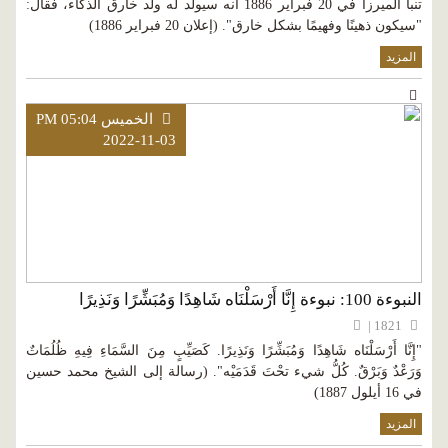
تنبأ الميرزا في 20 فبراير 1886 أنه سيولَد له ولد خارق الذكاء، فقال:
"سيكون ذهينًا وفهيمًا بشكل خارق". (إعلان 20 فبراير 1886)
المزيد
الخميس PM 05:04
2022-11-03
النبوءة 100: نبوءة إِنَّا أَرْسَلْنَاه شَاهِدًا وَمُبَشِّرًا وَنَذِيرًا
1821 |
"إِنَّا أَرْسَلْنَاه شَاهِدًا وَمُبَشِّرًا وَنَذِيرًا. كَصَيِّبٍ مِنَ السَّمَاءِ فِيهِ ظُلُمَاتٌ
وَرَعْدٌ وَبَرْقٌ. كُلُّ شيء تحْتَ قَدَمَيْه". (رسالة إلى الشيخ محمد حسين
في 16 أيلول 1887)
المزيد