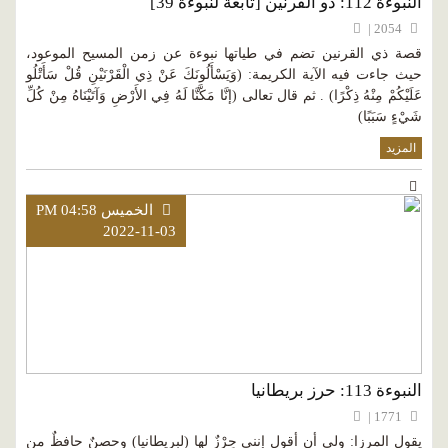
النبوءة 112: ذو القرنين [تابعة لنبوءة 39]
2054 |
قصة ذي القرنين تضم في طياتها نبوءة عن زمن المسيح الموعود،
حيث جاءت فيه الآية الكريمة: (وَيَسْأَلُونَكَ عَنْ ذِي الْقَرْنَيْنِ قُلْ سَأَتْلُو
عَلَيْكُمْ مِنْهُ ذِكْرًا) . ثم قال تعالى (إنَّا مَكَّنَّا لَهُ فِي الأَرْضِ وَآتَيْنَاهُ مِنْ كُلِّ
شَيْءٍ سَبَبًا)
المزيد
الخميس PM 04:58
2022-11-03
النبوءة 113: حرز بريطانيا
1771 |
يقول المرزا: ولي أن أقول إنني حِرْزٌ لها (لبريطانيا) وحصنٌ حافظٌ من