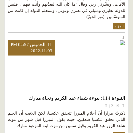
الآفات، وبشّرني ربي وقال "ما كان الله ليعذّبهم وأنت فيهم". فليس
للدولة نظيري ومثيلي في نصري وعوني، وستعلم الدولة إن كانت من
المتوسّمين. (نور الحقّ)
المزيد
الخميس PM 04:57
2022-11-03
النبوءة 114: نبوءة شفاء عبد الكريم ونجاة مبارك
2119 |
ذكرتُ مرارا أنّ أحلام الميرزا تتحقق عكسيا، لكنّ اللافت أن الحلم
التالي تحقق عكسيا ضعفين، حيث يقول الميرزا قبل شهر من موت
شاهد الزور عبد الكريم وقبل سنتين من موت ابنه الموعود مبارك: