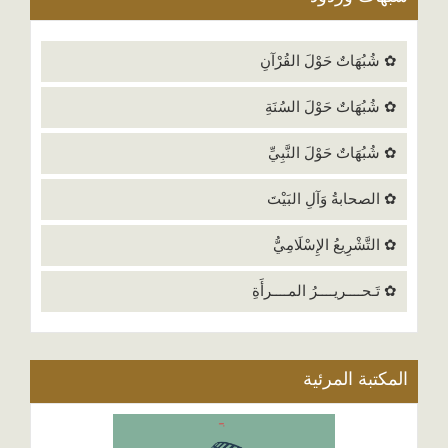
✿ شُبُهَاتٌ حَوْلَ القُرْآنِ
✿ شُبُهَاتٌ حَوْلَ السُنَةِ
✿ شُبُهَاتٌ حَوْلَ النَّبِيِّ
✿ الصحابةُ وَآلِ البَيْتَ
✿ التَّشْرِيعُ الإِسْلَامِيُّ
✿ تَـحــــريــــرُ المــــرأَةِ
المكتبة المرئية