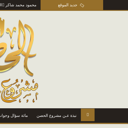
من مذكرات عمر بن أبي ربيعة
جديد الموقع
=> أ. محمود محمد شاكر
المتنبي
=> أ
نبذة عـن مشروع الحصن
مائة سؤال وجواب