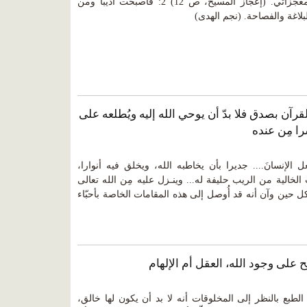
يقول: 1: إن البيان والمعارف من معجزاتي. (إعجاز المسيح، ص 12) 2: فأصبحت أديبا ومن
بلاغة والفصاحة. (نجم الهدى)
 اتبع القرآن بصدق فلا بدّ أن يوحي الله إليه ويُطلعه على
را مِن عنده
جعل الإنسانَ.... جديرا بأن يخاطبه الله، ويخلق فيه أنوارا،
لخالية من الريب حليفة له... وينـزل عليه مِن الله تعالى
ل حين وآن أنه قد أُوصل إلى هذه المقامات الخاصة بأحبّاء
طبع بالنظر إلى المخلوقات أنه لا بد أن يكون لها خالق،