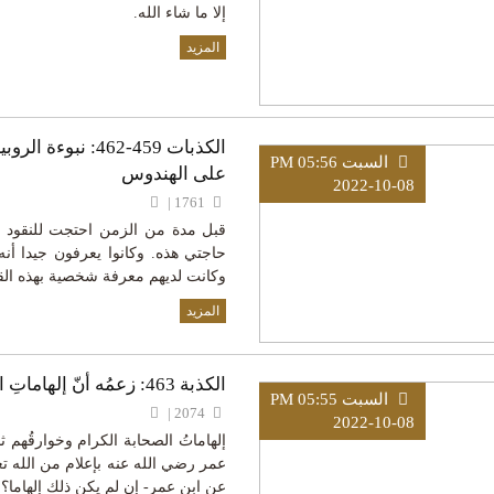
إلا ما شاء الله.
المزيد
الكذبات 459-462:
السبت PM 05:56
على الهندوس
2022-10-08
1761 |
قبل مدة من الزمن احتجت للنقود بش
حاجتي هذه. وكانوا يعرفون جيدا أن
وكانت لديهم معرفة شخصية بهذه الق
المزيد
الكذبة 463: زعمُه أنّ إلهاماتِ الصحابة وردت في أحاديث صحيحة كثيرة
السبت PM 05:55
2074 |
2022-10-08
إلهاماتُ الصحابة الكرام وخوارقُهم ث
عمر رضي الله عنه بإعلام من الله تع
عن ابن عمر- إن لم يكن ذلك إلهاما؟