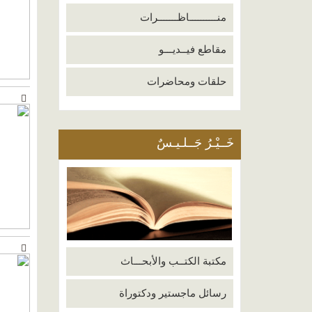
منــــــــــاظـــــــرات
مقاطع فيــديـــو
حلقات ومحاضرات
خَــيْـرُ جَــلـيـسٌ
مكتبة الكتــب والأبحـــاث
رسائل ماجستير ودكتوراة