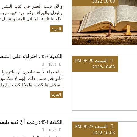
2022-10-08
والآن يجب النظر في كتب البشر مق
والهزل والهراء، وكم ورد فيها من 
الألفاظ تابعة للمعاني المنشودة، بل ته
المزيد
الكذبة 453: افتراؤه على الشعراء
السبت PM 06:29
1901 |
2022-10-08
والشعراء لا يستطيعون أن يلتزموا
ماتوا في سبيل ذلك. إنهم لا يتكلم
السخف والكذب، ولولا الكذب والهراء 
المزيد
الكذبة 454: زعمه أنّ كتبه بليغة ومعجزة في فصاحتها
السبت PM 06:27
1894 |
2022-10-08