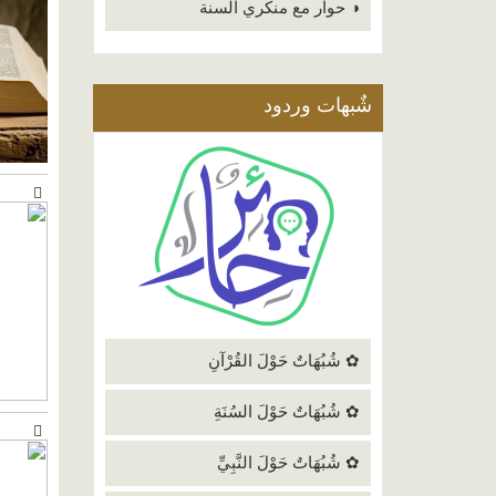
◑ حوار مع منكري السنة
شٌبهات وردود
✿ شُبُهَاتٌ حَوْلَ القُرْآنِ
✿ شُبُهَاتٌ حَوْلَ السُنَةِ
✿ شُبُهَاتٌ حَوْلَ النَّبِيِّ