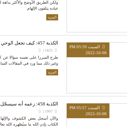
ولكن الطريق الأوضح والأكثر بداهة ل
عباده يتلقون الإلهام.
المزيد
الكذبة 457: كيف تجعل الوحي ينزل عليك؟
السبت PM 05:59
1825 |
2022-10-08
طرح الميرزا على نفسه سؤالا عن كي
وغير ذلك مما ورد في المقالات السابقة (455، 456)، فردّ 
المزيد
الكذبة 458: زعمه أنه سيسجّل المواهب اللدنية النازلة عليه، ولم يفعل
السبت PM 05:57
1907 |
2022-10-08
والآن أسجل بعض الكشوف والإلها
الكتاب بإذن الله ما سيُظهره الله تع