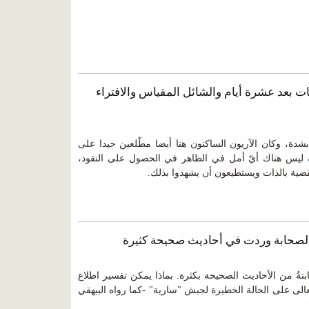
 نبوءة الروبيات بعد عشرة أيام والشائل المقياس والافتراء
دة، وكان الآريون الساكنون هنا أيضا مطّلعين جيدا على
ه ليس هناك أيّ أمل في الظاهر في الحصول على النقود،
ضية بالذات ويستطيعون أن يشهدوا بذلك.
ابتةٌ من الأحاديث الصحيحة بكثرة. بماذا يمكن تفسير اطلاع
الى على الحالة الخطيرة لجيش "سارية" -كما رواه البيهقي