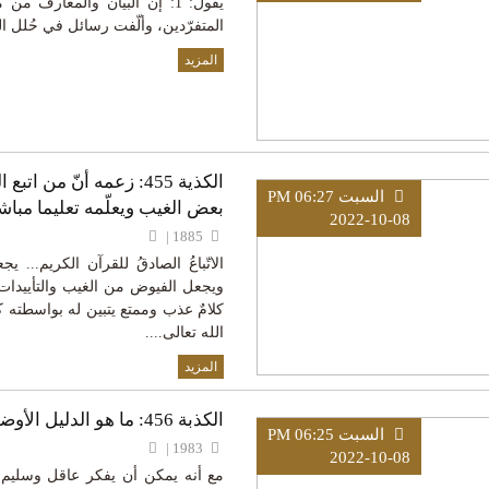
المتفرّدين، وألّفت رسائل في حُلل ال
المزيد
الكذية 455: زعمه أنّ من
السبت PM 06:27
بعض الغيب ويعلّمه تعليما مباش
2022-10-08
1885 |
الاتّباعُ الصادقُ للقرآن الكريم... ي
ويجعل الفيوض من الغيب والتأييدات ا
كلامٌ عذب وممتع يتبين له بواسطته ك
الله تعالى....
المزيد
الكذبة 456: ما هو الدليل الأوضح على وجود الله، العقل أم الإلهام
السبت PM 06:25
1983 |
2022-10-08
مع أنه يمكن أن يفكر عاقل وسليم ال