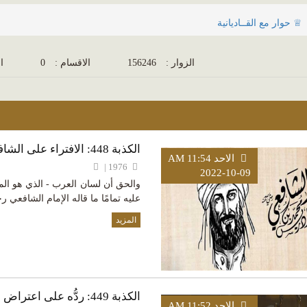
♕ حوار مع القــاديانية
الزوار :
156246
الاقسام :
0
ال
الكذبة 448: الافتراء على الشافعي في قوله أنّ اللغة لا يعلمها إلا نبيّ
الاحد AM 11:54
1976 |
2022-10-09
والحق أن لسان العرب - الذي هو الم
عليه تمامًا ما قاله الإمام الشافعي رح
المزيد
الكذبة 449: ردُّه على اعتراض الشيخ محمد حسين كله كذب
الاحد AM 11:52