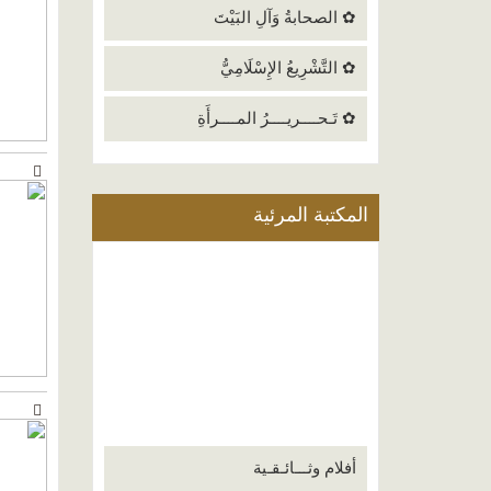
✿ الصحابةُ وَآلِ البَيْتَ
✿ التَّشْرِيعُ الإِسْلَامِيُّ
✿ تَـحــــريــــرُ المــــرأَةِ
المكتبة المرئية
أفلام وثـــائـقـية