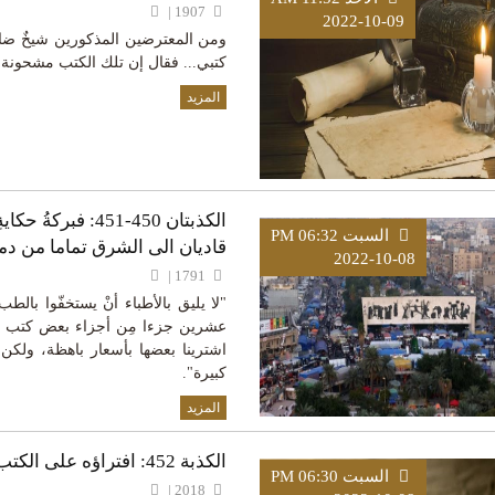
1907 |
2022-10-09
ومن المعترضين المذكورين شيخٌ ضالّ
كتبي... فقال إن تلك الكتب مشحونة
المزيد
الكذبتان 450-451:
السبت PM 06:32
قاديان الى الشرق تماما من د
2022-10-08
1791 |
"لا يليق بالأطباء أنْ يستخفّوا با
عشرين جزءا مِن أجزاء بعض كتب ال
اشترينا بعضها بأسعار باهظة، ولكن 
كبيرة".
المزيد
الكذبة 452: افتراؤه على الكتب كلها
السبت PM 06:30
2018 |