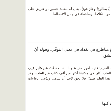
 بطالويٌّ وجارٌ غويٌّ، يقال له محمد حسين، واعترض على
 من الأغلاط، وساقطة في وحل الانحطاط...
 فبركةُ حكايةِ مناظرةٍ في بغداد في معنى التوفّي، وقوله أنّ
مشق
لطب القديم؛ ففيه أمور مفيدة جدا. لقد حفظتُ عن ظهر غيب
طب. كان في مكتبتنا أكثر من ألف كتاب عن الطب، وقد
هذا العلم ظنيّ؛ فلا يحق لأحد أن يتباهى ويدّعي ادعاءات