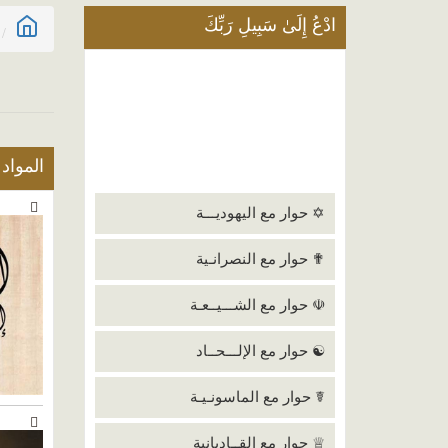
ادْعُ إِلَىٰ سَبِيلِ رَبِّكَ
المواد
✡ حوار مع اليهوديـــة
✟ حوار مع النصرانـية
☫ حوار مع الشـــيــعـة
☯ حوار مع الإلـــحــاد
☤ حوار مع الماسونـيـة
♕ حوار مع القــاديانية