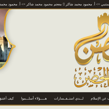
. محمود محمد شاكر
معجم محمود محمد شاكر
=> أ. محمود محمد شاكر
ر
 عن الإسلام
لـــدي استــفــسارات
هـــــؤلاء أسلـــموا
كيف أعتنق 