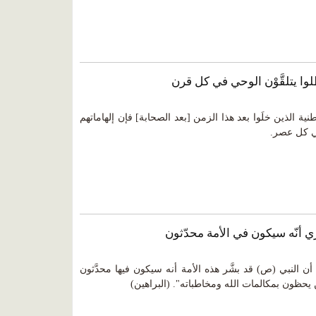
طنية الذين خلَوا بعد هذا الزمن [بعد الصحابة] فإن إلهاماتهم
ي كل عصر.
ن النبي (ص) قد بشَّر هذه الأمة أنه سيكون فيها محدَّثون
ن يحظون بمكالمات الله ومخاطباته". (البراهين)