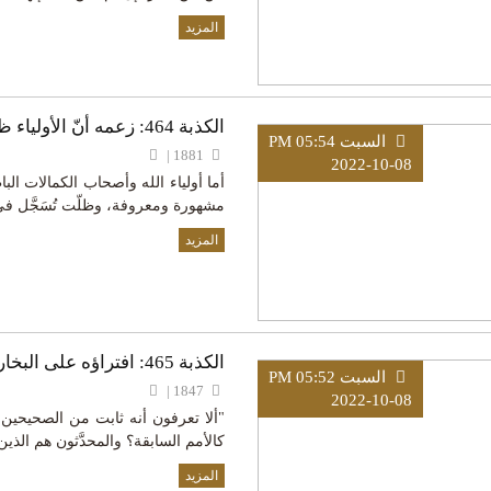
المزيد
الكذبة 464: زعمه أنّ الأولياء ظلوا يتلقَّوْن الوحي في كل قرن
السبت PM 05:54
1881 |
2022-10-08
أما أولياء الله وأصحاب الكمالات البا
مشهورة ومعروفة، وظلّت تُسَجَّل ف
المزيد
الكذبة 465: افتراؤه على البخاري أنّه سيكون في الأمة محدّثون
السبت PM 05:52
1847 |
2022-10-08
"ألا تعرفون أنه ثابت من الصحيحين أ
كالأمم السابقة؟ والمحدَّثون هم الذي
المزيد