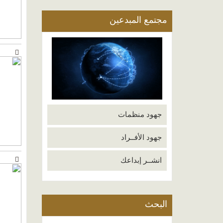
مجتمع المبدعين
جهود منظمات
جهود الأفــراد
انشــر إبداعك
البحث