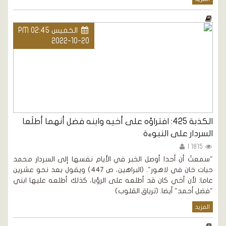
الخميس PM 02:45
2022-10-20
الكذبة 425: افتراؤه على أخيه وابنه فضل أنهما أطلَعا
السردار على النبوءة
1815 |
"سمعتُ أن أحدا أوصل الخبر في الأيام نفسها إلى السردار محمد
حيات خان في لاهور". (البراهين، ص 447) ويقول بعد نحو عشرين
عاما: لأن أخي كان قد أطلعه على الرؤيا، كذلك أطلعه عليها ابني
"فضل أحمد" أيضا. (ترياق القلوب)
المزيد