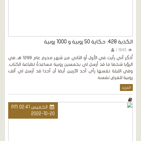
الكذبة 428: حكاية 50 روبية و 1000 روبية
1945 |
أَذكُر أني رأيت في الأول أو الثاني من شهر محرم عام 1299 هـ في
الرؤيا شخصا ما قد أرسل لي بخمسين روبية مساعدةً لطباعة الكتاب.
وفي الليلة نفسها رأى أحد الآريين أيضا أن أحدا قد أرسل لي ألف
روبية للغرض نفسه.
المزيد
الخميس PM 02:41
2022-10-20