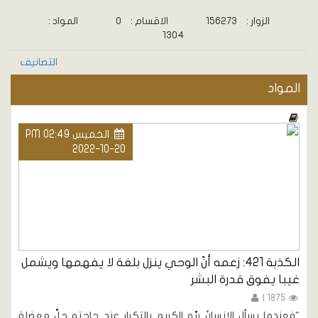
الزوار :
156273
الاقسام :
0
المواد :
1304
التصانيف
المواد
الخميس PM 02:49
2022-10-20
الكذبة 421: زعمه أنّ الوحي ينزل بلغة لا يفهمها ويشمل
غيبا يفوق قدرة البشر
1875 |
"فعندما يسأل الإنسانُ ربَّه الكريم بالتكرار عند حاجته حلَّ معضلة