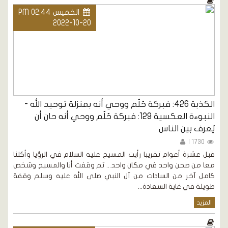
الخميس PM 02:44
2022-10-20
الكذبة 426: فبركة حُلُم ووحي أنه بمنزلة توحيد الله -
النبوءة العكسية 129: فبركة حُلُم ووحي أنه حان أن
يُعرف بين الناس
1730 |
قبل عشرة أعوام تقريبا رأيت المسيح عليه السلام في الرؤيا وأكلنا
معا من صحن واحد في مكان واحد... ثم وقفت أنا والمسيح وشخص
كامل آخر من السادات من آل النبي صلى الله عليه وسلم وقفة
طويلة في غاية السعادة...
المزيد