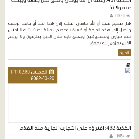
الكذبة 431: زعمه أنّ الله يوحي بالحقّ لمن يسأله ويبحث
عنه ولا بُدّ
1896 |
هل صحيح فعلا أن الله قاسي القلب إلى هذا الحد أو فاقد الرحمة
وبخيل إلى هذه الدرجة أو ضعيف وعديم الحيلة بحيث يترك الباحثين
عنه حيارى ومشدوهين ويغلق بابه على الذين يطرقون ولا يرحم
الذين يفِرُّون إليه بصدق
المزيد
الخميس PM 02:38
2022-10-20
الكذبة 432: افتراؤه على التجارب الجارية منذ القِدَم
1954 |