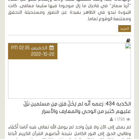
"آريا سماج" في قاديان ما زال موجودا فيها سليما معافى. كانت
النبوءة تبدو في الظاهر بعيدة عن التصور ومستحيلة التحقق
وممتنعة الوقوع تماما.
المزيد
الخميس PM 02:35
2022-10-20
الكذبة 434: زعمه أنّه لم يَخْلُ قرْن مِن مسلمين نزَلَ
عليهم كثير من الوحي والمعارف والأسرار
1799 |
لم يمض إلى الآن ولا قرنٌ واحد لم يوصل الله تعالى فيه أناسا أَكْفَاء
وطالبي الحق إلى النور الكامل نتيجة اتّباعهم القرآن الكريم اتّباعا