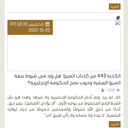
المزيد
الخميس PM 02:33
2022-10-20
الكذبة 443 من كذبات الميرزا: هل ورد في شروط بيعة
الميرزا العشرة وجوب نصح الحكومة الإنجليزية؟
1833 |
كلا، لم يرد. ولم تُذكر الحكومة الإنجليزية ولا غيرها. وهذا هو نصّ
الشرط الرابع المحفوظ من يومه الأول: "ألا يؤذيَ (المبايع)، بغير حق،
أحدًا من خلق الله عمومًا والمسلمين خصوصًا من جراء ثوائره
النفسية.. لا بيده ولا بلسانه ولا بأي طريق آخر".
المزيد