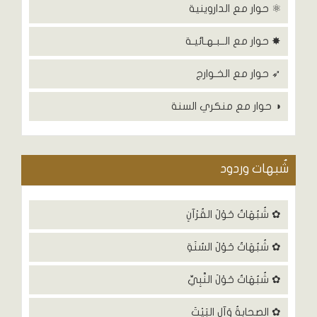
⚛ حوار مع الداروينية
✸ حوار مع الــبـهـائيـة
➶ حوار مع الخـوارج
◑ حوار مع منكري السنة
شٌبهات وردود
✿ شُبُهَاتٌ حَوْلَ القُرْآنِ
✿ شُبُهَاتٌ حَوْلَ السُنَةِ
✿ شُبُهَاتٌ حَوْلَ النَّبِيِّ
✿ الصحابةُ وَآلِ البَيْتَ