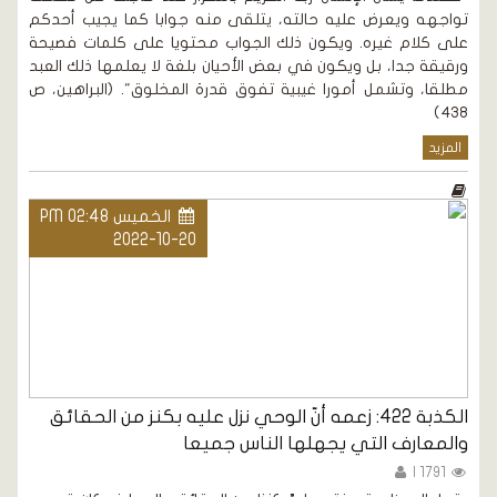
تواجهه ويعرض عليه حالته، يتلقى منه جوابا كما يجيب أحدكم
على كلام غيره. ويكون ذلك الجواب محتويا على كلمات فصيحة
ورقيقة جدا، بل ويكون في بعض الأحيان بلغة لا يعلمها ذلك العبد
مطلقا، وتشمل أمورا غيبية تفوق قدرة المخلوق". (البراهين، ص
438)
المزيد
الخميس PM 02:48
2022-10-20
الكذبة 422: زعمه أنّ الوحي نزل عليه بكنز من الحقائق
والمعارف التي يجهلها الناس جميعا
1791 |