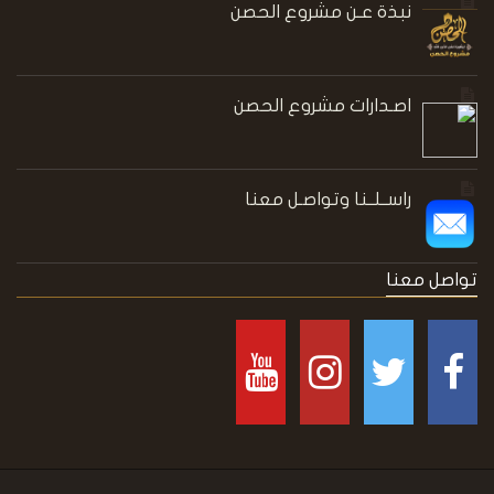
نبذة عـن مشروع الحصن
اصـدارات مشروع الحصن
راســلــنا وتواصـل معنا
تواصل معنا