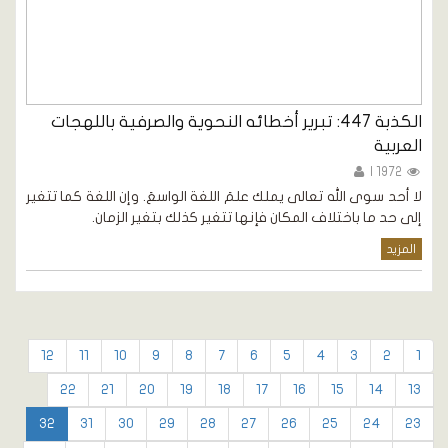
الكذبة 447: تبرير أخطائه النحوية والصرفية باللهجات
العربية
1972 |
لا أحد سوى الله تعالى يملك علمَ اللغة الواسعَ. وإن اللغة كما تتغير
إلى حد ما باختلاف المكان فإنها تتغير كذلك بتغير الزمان.
المزيد
12
11
10
9
8
7
6
5
4
3
2
1
22
21
20
19
18
17
16
15
14
13
32
31
30
29
28
27
26
25
24
23