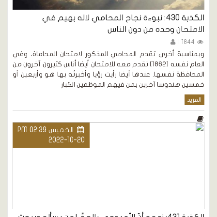
الكذبة 430: نبوءة نجاح المحامي لاله بهيم في
الامتحان وحده من دون الناس
1844 |
وبمناسبة أخرى تقدم المحامي المذكور لامتحان المحاماة، وفي
العام نفسه [1862] تقدم معه للامتحان أيضا أناس كثيرون آخرون من
المحافظة نفسها. عندها أيضا رأيت رؤيا وأخبرتُه بها هو وأربعين أو
خمسين هندوسا آخرين بمن فيهم الموظفين الكبار
المزيد
الخميس PM 02:39
2022-10-20