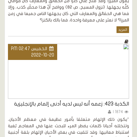
يقول الميرزا: وقد فتح عليَّ كنزا من الحقائق والمعارف كان قومي
كلُّه يجهلها. (نزول المسيح، ص 82) وواضح أنّ هذا محضُ كذب، وإلا
فما هي الحقائق والمعارف التي كان يجهلها الناس جميعا في زمن
المرزا؟ لا نعثر على معرفة واحدة، فما بالك بالكنز؟
المزيد
الخميس PM 02:47
2022-10-20
الكذبة 423: زعمه أنه ليس لديه أدنى إلمام بالإنجليزية
1874 |
"يكون ذلك الإلهام متعلقا بأمور عظيمة في معظم الأحيان،
وتتخلله أحيانا كلمات يضطر المرء للبحث عنها في المعاجم بُغية
استنباط معانيها. وقد تلقيت في بعض الأحيان الإلهام بلغة أجنبية