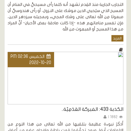
التجارب الجارية منذ القِدم تشهد أنه كلما رأى مسيحيٌّ في المنام أن
المسيح الذي سيُحيي الدين موشك على النـزول، أو رأى هندوسيٌّ أن
مبعوثا مِن الله تعالى على وشك المجيء وبمجيئه سيزدهر الدين،
فإن تفسير مناماتهم هذه -إذا كانت صادقة بعض الأحيان- أنَّ المراد
من هذا المسيح أو المبعوث من الله
المزيد
الخميس PM 02:36
2022-10-20
الكذبة 433: الفبركة العَدَمِيّة..
1882 |
أَذكُرُ نبوءة عظيمة بتلقيها من الله تعالى من هذا النوع من
الإلهامات أيضا، وبعد تحقّقها قمت بإدانة وإفحام عضو من أعضاء