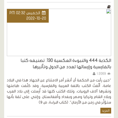
الخميس PM 02:32
2022-10-20
الكذبة 444 والنبوءة العكسية 130: تصنيفه كتبا
بالفارسية وإرسالها لعدد من الدول وتأثيرها
2069 |
"حين رأيت من الحكمة أن أنشر أمر الامتناع عن الجهاد هذا في البلاد
عامة، ألّفتُ الكتب باللغة العربية والفارسية، وقد كلّفت طباعتها
ونشرها آلاف الروبيات، وتلك الكتب كلها قد أُرسلت إلى بلاد العرب
وبلاد الشام وتركيا ومصر وبغداد وأفغانستان. وإنني على ثقة بأنها
ستؤثِّر في زمن من الأزمان". (كتاب البراءة، ص 9)
المزيد