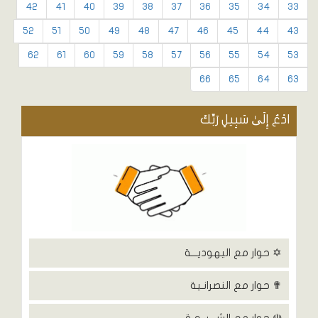
42
41
40
39
38
37
36
35
34
33
52
51
50
49
48
47
46
45
44
43
62
61
60
59
58
57
56
55
54
53
66
65
64
63
ادْعُ إِلَىٰ سَبِيلِ رَبِّكَ
✡ حوار مع اليهوديـــة
✟ حوار مع النصرانـية