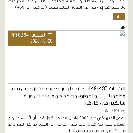
كاملا. وما زال بابُ هذا النورِ الواسعُ مفتوحا للطالبين على مصراعيه،
ولا نشير هنا إلى قرن من القرون الخالية فقط. (البراهين، ص 453)
المزيد
الخميس PM 02:34
2022-10-20
الكذبات 435-442: زعمُه ظهورَ معارفِ القرآن على يديه
وظهور الآيات والخوارق، وزعمُه ظهورها على ورثة
سابقين في كل قرن
2124 |
يقول الميرزا في عام 1893: وليس صحيحا القول قط بأن الأنبياء عليهم
السلام خلَوا من هذه الدنيا بدون الورثة... بل الحق أنه كان لهم ورثة
في كل قرن بحسب مقتضى الحال.