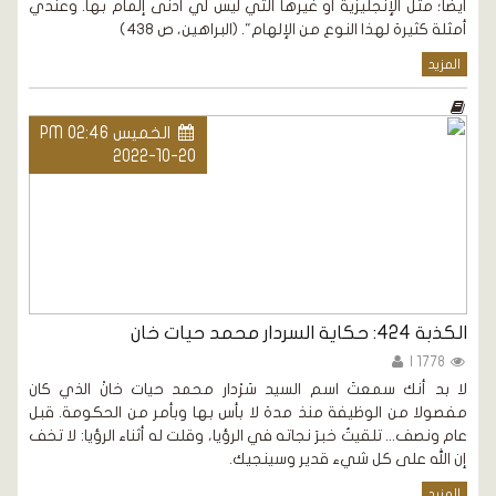
أيضا؛ مثل الإنجليزية أو غيرها التي ليس لي أدنى إلمام بها. وعندي
أمثلة كثيرة لهذا النوع من الإلهام". (البراهين، ص 438)
المزيد
الخميس PM 02:46
2022-10-20
الكذبة 424: حكاية السردار محمد حيات خان
1778 |
لا بد أنك سمعتَ اسم السيد سَرْدار محمد حيات خانْ الذي كان
مفصولا من الوظيفة منذ مدة لا بأس بها وبأمر من الحكومة. قبل
عام ونصف... تلقيتُ خبرَ نجاته في الرؤيا، وقلت له أثناء الرؤيا: لا تخف
إن الله على كل شيء قدير وسينجيك.
المزيد