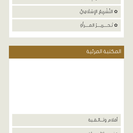
✿ التَّشْرِيعُ الإِسْلَامِيُّ
✿ تَـحــــريــــرُ المــــرأَةِ
المكتبة المرئية
أفلام وثـــائـقـية