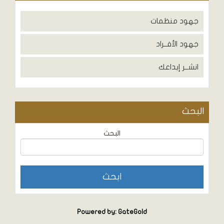
جهود منظمات
جهود الأفــراد
انشــر إبداعك
البحث
البحث
Powered by: GateGold