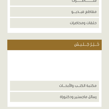
منــــــــــاظـــــــرات
مقاطع فيــديـــو
حلقات ومحاضرات
خَــيْـرُ جَــلـيـسٌ
مكتبة الكتــب والأبحـــاث
رسائل ماجستير ودكتوراة