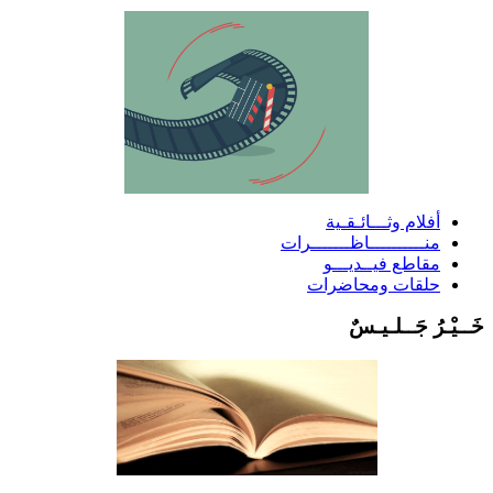
أفلام وثـــائـقـية
منــــــــــاظـــــــرات
مقاطع فيــديـــو
حلقات ومحاضرات
َــيْـرُ جَــلـيـسٌ