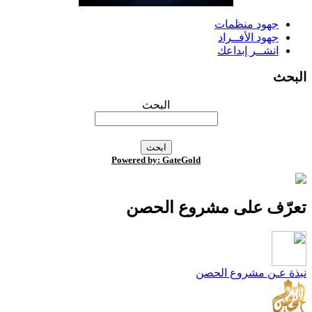
جهود منظمات
جهود الأفــراد
انشــر إبداعك
لبحث
البحث
Powered by: GateGold
عرّف على مشروع الحصن
بذة عـن مشروع الحصن