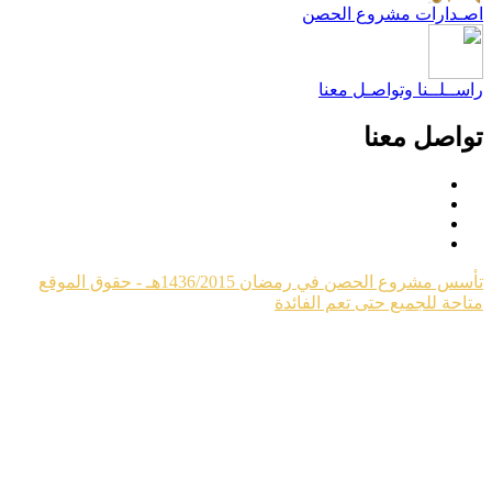
صـدارات مشروع الحصن
اســلــنا وتواصـل معنا
واصل معنا
تأسس مشروع الحصن في رمضان 1436/2015هـ - حقوق الموقع
تاحة للجميع حتى تعم الفائدة