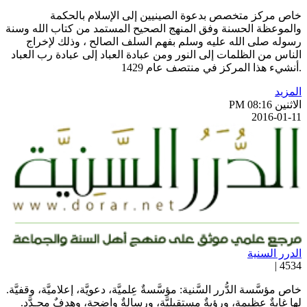
اص مركز متخصص بدعوة الصينيين إلى الإسلام بالحكمة
الموعظة الحسنة وفق المنهج الصحيح المستمد من كتاب الله وسنة
سوله صلى الله عليه وسلم بفهم السلف الصالح ، وذلك لإخراج
لناس من الظلمات إلى النور ومن عبادة العباد إلى عبادة رب العباد
أنشيء هذا المركز في منتصف عام 1429
لمزيد
اثنين PM 08:16
2016-01-1
لدرر السنية
4534 
اص مؤسَّسة الدُّرر السَّنية: مؤسَّسةٌ عِلميَّة، دعويَّة، إعلاميَّة، وقفيَّة.
ها غايةٌ عظيمة، ورؤيةٌ مستقبليَّة، ورسالةٌ واضحة، وهدفٌ محـدَّد.