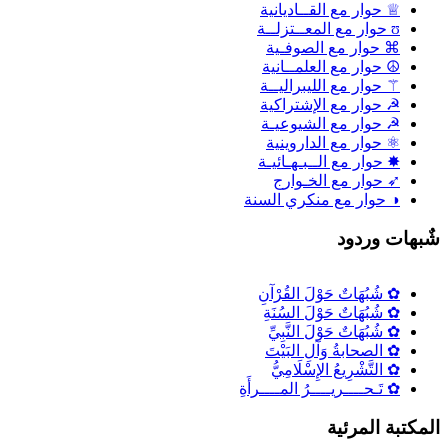
♕ حوار مع القــاديانية
ʊ حوار مع المعــتزلــة
⌘ حوار مع الصوفـية
☮ حوار مع العلمــانية
⚚ حوار مع الليبراليــة
☭ حوار مع الإشتراكية
☭ حوار مع الشيوعيـة
⚛ حوار مع الداروينية
✸ حوار مع الــبـهـائيـة
➶ حوار مع الخـوارج
◑ حوار مع منكري السنة
ٌبهات وردود
✿ شُبُهَاتٌ حَوْلَ القُرْآنِ
✿ شُبُهَاتٌ حَوْلَ السُنَةِ
✿ شُبُهَاتٌ حَوْلَ النَّبِيِّ
✿ الصحابةُ وَآلِ البَيْتَ
✿ التَّشْرِيعُ الإِسْلَامِيُّ
✿ تَـحــــريــــرُ المــــرأَةِ
لمكتبة المرئية