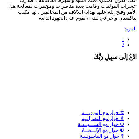
لى الفرق المنكرة لختم النبوة وأشهرها القاديانية ، أصدرت
شرات المؤلفات وقامت بعدة مناظرات ومؤتمرات لمعالجة هذا
لأمر وفتح الله عليها بهداية اللآلاف من المخالفين . لها مكتب
باكستان وآخر في لندن ، تقوم على الجهود الذاتية
لمزيد
1
2
دْعُ إِلَىٰ سَبِيلِ رَبِّكَ
✡ حوار مع اليهوديـــة
✟ حوار مع النصرانـية
☫ حوار مع الشـــيــعـة
☯ حوار مع الإلـــحــاد
☤ حوار مع الماسونـيـة