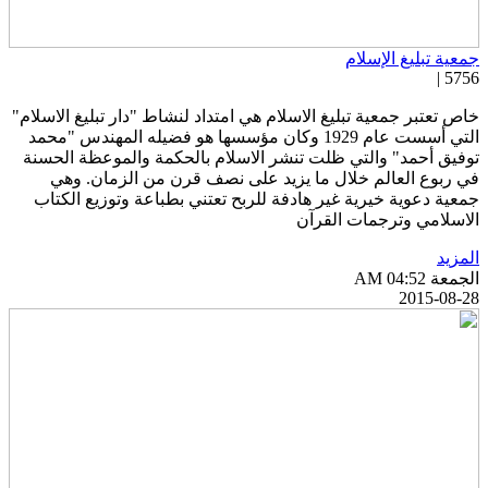
معية تبليغ الإسلام
5756 
اص تعتبر جمعية تبليغ الاسلام هي امتداد لنشاط "دار تبليغ الاسلام"
التي أسست عام 1929 وكان مؤسسها هو فضيله المهندس "محمد
وفيق أحمد" والتي ظلت تنشر الاسلام بالحكمة والموعظة الحسنة
ي ربوع العالم خلال ما يزيد على نصف قرن من الزمان. وهي
معية دعوية خيرية غير هادفة للربح تعتني بطباعة وتوزيع الكتاب
لاسلامي وترجمات القرآن
لمزيد
جمعة AM 04:52
2015-08-2