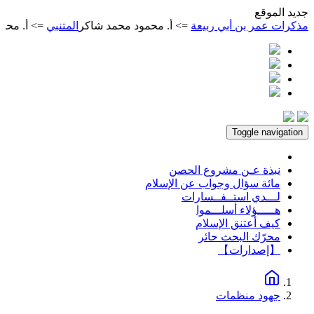
ديد الموقع
مر بن أبي ربيعة
=> أ. محمود محمد شاكر
المتنبي
=> أ. محمود محمد 
Toggle navigation
نبذة عـن مشروع الحصن
مائة سؤال وجواب عن الإسلام
لـــدي استــفــسارات
هـــــؤلاء أسلـــموا
كيف أعتنق الإسلام
محرّك البحث حائر
【إصدارات】
جهود منظمات