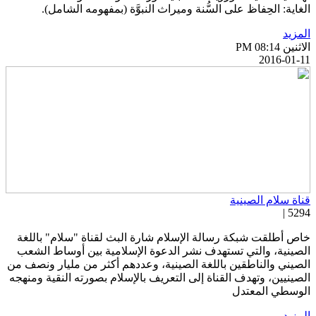
لغاية: الحِفاظ على السُّنة وميراث النبوَّة (بمفهومه الشامل).
لمزيد
اثنين PM 08:14
2016-01-1
ناة سلام الصينية
5294 
اص أطلقت شبكة رسالة الإسلام شارة البث لقناة "سلام" باللغة
لصينية، والتي تستهدف نشر الدعوة الإسلامية بين أوساط الشعب
لصيني والناطقين باللغة الصينية، وعددهم أكثر من مليار ونصف من
لصينيين، وتهدف القناة إلى التعريف بالإسلام بصورته النقية ومنهجه
لوسطي المعتدل
لمزيد