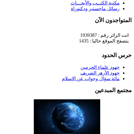
مكتبة الكتــب والأبحـــاث
رسائل ماجستير ودكتوراة
لمتواجدون الآن
انت الزائر رقم : 1939387
يتصفح الموقع حاليا : 1435
رس الحدود
جهود علماء الحرمين
جهود الأزهر الشريف
مائة سؤال وجواب عن الإسلام
جتمع المبدعين