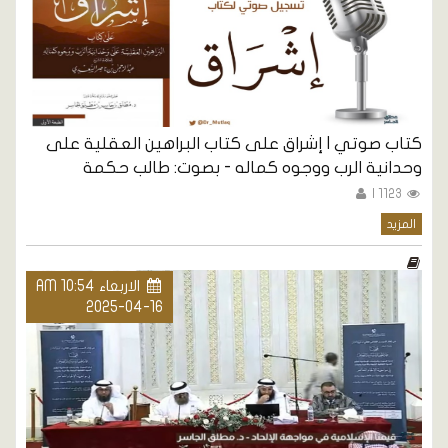
كتاب صوتي | إشراق على كتاب البراهين العقلية على
وحدانية الرب ووجوه كماله - بصوت: طالب حكمة
1123 |
المزيد
الاربعاء AM 10:54
2025-04-16