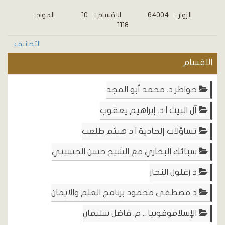
الزوار :
64004
الاقسام :
10
المواد :
1118
التصانيف
الاقسام
خواطر د. محمد أبو المجد
آل البيت | د. إبراهيم يعقوب
تساؤلات إلحادية | د هيثم طلعت
سبائك البخاري مع الشيخ حسن الحسيني
د زغلول النجار
د مصطفى محمود برنامج العلم والايمان
الإسلاموفوبيا .. م. فاضل سليمان