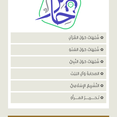
✿ شُبُهَاتٌ حَوْلَ القُرْآنِ
✿ شُبُهَاتٌ حَوْلَ السُنَةِ
✿ شُبُهَاتٌ حَوْلَ النَّبِيِّ
✿ الصحابةُ وَآلِ البَيْتَ
✿ التَّشْرِيعُ الإِسْلَامِيُّ
✿ تَـحــــريــــرُ المــــرأَةِ