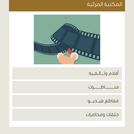
المكتبة المرئية
أفلام وثـــائـقـية
منــــــــــاظـــــــرات
مقاطع فيــديـــو
حلقات ومحاضرات