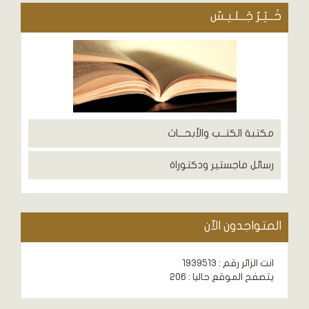
خَــيْـرُ جَــلـيـسٌ
مكتبة الكتــب والأبحـــاث
رسائل ماجستير ودكتوراة
المتواجدون الآن
انت الزائر رقم : 1939513
يتصفح الموقع حاليا : 206