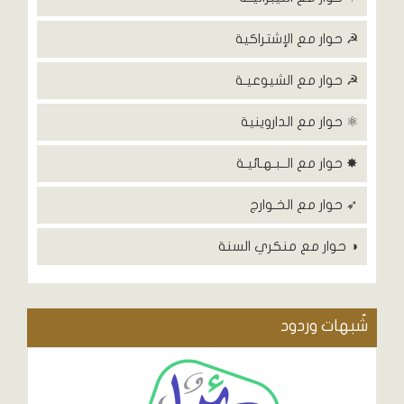
☭ حوار مع الإشتراكية
☭ حوار مع الشيوعيـة
⚛ حوار مع الداروينية
✸ حوار مع الــبـهـائيـة
➶ حوار مع الخـوارج
◑ حوار مع منكري السنة
شٌبهات وردود