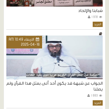
شبابنا والإلحاد
918 |
المزيد
الاربعاء AM 10:49
2025-04-16
الجواب عن شبهة قد يكون أحد أتى بمثل هذا القرآن ولم
يصلنا
883 |
المزيد