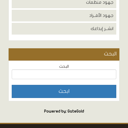
جهود منظمات
جهود الأفــراد
انشــر إبداعك
البحث
البحث
Powered by: GateGold