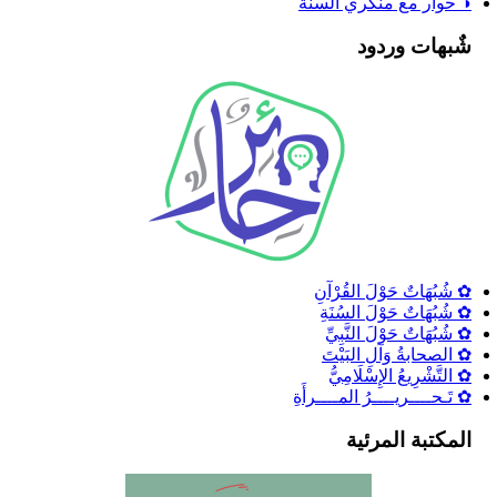
◑ حوار مع منكري السنة
شٌبهات وردود
✿ شُبُهَاتٌ حَوْلَ القُرْآنِ
✿ شُبُهَاتٌ حَوْلَ السُنَةِ
✿ شُبُهَاتٌ حَوْلَ النَّبِيِّ
✿ الصحابةُ وَآلِ البَيْتَ
✿ التَّشْرِيعُ الإِسْلَامِيُّ
✿ تَـحــــريــــرُ المــــرأَةِ
المكتبة المرئية