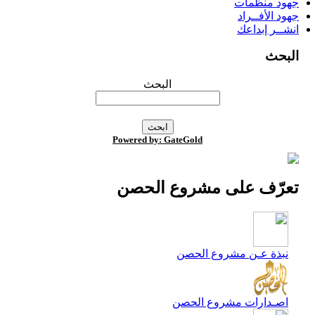
جهود منظمات
جهود الأفــراد
انشــر إبداعك
البحث
البحث
Powered by: GateGold
تعرّف على مشروع الحصن
نبذة عـن مشروع الحصن
اصـدارات مشروع الحصن