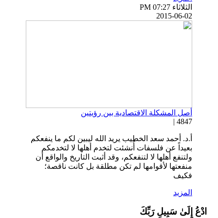
الثلاثاء PM 07:27
2015-06-02
أصل المشكلة الاقتصادية بين رؤيتين
4847 |
أ.د. أحمد سعد الخطيب يريد الله ليبين لكم ما ينفعكم
بعيداً عن فلسفات أُنشئت لتخدم أهلها لا لتخدمكم
ولتنفع أهلها لا لتنفعكم، وقد أثبت التاريخ والواقع أن
منفعتها لأقوامها لم تكن مطلقة بل كانت ناقصة؛
فكيف
المزيد
ادْعُ إِلَىٰ سَبِيلِ رَبِّكَ