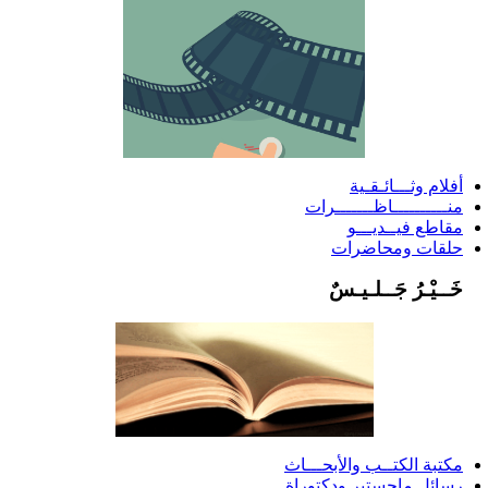
أفلام وثـــائـقـية
منــــــــــاظـــــــرات
مقاطع فيــديـــو
حلقات ومحاضرات
خَــيْـرُ جَــلـيـسٌ
مكتبة الكتــب والأبحـــاث
رسائل ماجستير ودكتوراة