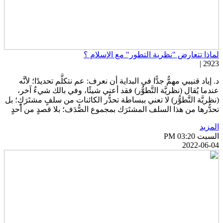
ماذا تتعارض "نظرية التطور" مع الإسلام ؟
2923 
. إياد قنيبي مهمٌّ جدًّا في البداية أن نعرف: عم نتكلَّم تحديدًا؛ لأنَّه
ندما يُقال (نظريَّة التَّطوُّر) فقد أعني شيئًا، وفي بالك شيءٌ آخر،
نظريَّة التَّطوُّر) لا تعني ببساطة تحدُّر الكائنات من سلفٍ مشتَرَكٍ؛ بل
حدُّرها من هذا السلف المشتَرَك بمجموع الصُّدَف؛ بلا قصدٍ من أحدٍ
لمزيد
سبت PM 03:20
2022-06-0