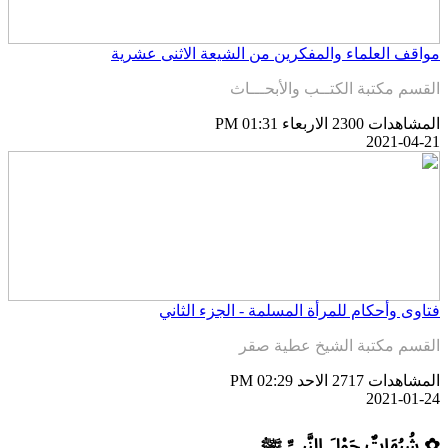
واقف العلماء والمفكرين من الشيعة الاثنى عشرية
لقسم مكتبة الكتــب والأبحـــاث
لمشاهدات 2300
الاربعاء PM 01:31
2021-04-2
تاوى وأحكام للمرأة المسلمة - الجزء الثاني
لقسم مكتبة الشيخ عطية صقر
لمشاهدات 2717
الاحد PM 02:29
2021-01-2
 شُبُهَاتٌ حَوْلَ النَّبِيِّ ﷺ