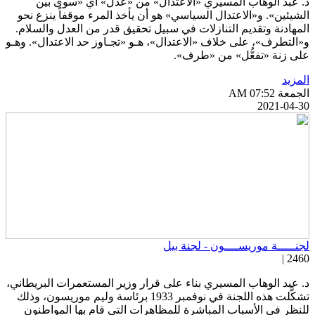
. عبد الوهاب المسيري «الاعتدال» من «عدل» أي «سوى بين
لشيئين». و«الاعتدال السياسي» هو أن يأخذ المرء موقفاً ينزع نحو
لمهادنة وتقديم التنازلات في سبيل تحقيق قدر من العدل والسلام.
«التطرف»، على خلاف «الاعتدال»، هـو «تجـاوز حد الاعتدال». وهـو
لى زنة «تفعُّل» من «طرف».
لمزيد
جمعة AM 07:52
2021-04-3
جنـــــة موريســــون - لجنة بيل
2460 
. عبد الوهاب المسيري بناء على قرار وزير المستعمرات البريطاني،
تشكَّلت هذه اللجنة في نوفمبر 1933 برئاسة وليم موريسون، وذلك
لنظر في الأسباب المباشرة للمظاهرات التي قام بها المواطنون