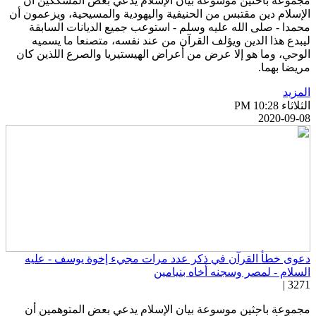
جموعة باحثين موسوعة بيان الإسلام يدعي بعض المشككين أن
لإسلام دين مقتبس من الحنيفية واليهودية والمسيحية، ويزعمون أن
حمدا - صلى الله عليه وسلم - استوعب جميع الديانات السابقة
يبدع هذا الدين ويؤلف القرآن من عند نفسه، متصنعا ما يسميه
لوحي، وما هو إلا عرض من أعراض الهيستيريا والصرع اللذين كان
ريضا بهما.
لمزيد
ثلاثاء PM 10:28
2020-09-0
عوى خطأ القرآن في ذكر عدد مرات مجيء إخوة يوسف - عليه
لسلام - لمصر وسجنه أخاه بنيامين
3271 
جموعة باحثين موسوعة بيان الإسلام يدعي بعض المتوهمين أن