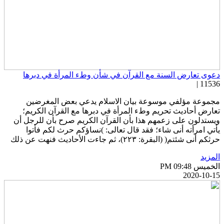
عوى تعارض السنة مع القرآن في شأن وطء المرأة في دبرها
11536 
جموعة مؤلفي موسوعة بيان الاسلام يدعي بعض المغرضين
عارض أحاديث تحريم وطء المرأة في دبرها مع القرآن الكريم؛
يستدلون على زعمهم هذا بأن القرآن الكريم صرح بأن للرجل أن
أتي امرأته أنى شاء؛ فقد قال تعالى: )نساؤكم حرث لكم فأتوا
ثكم أنى شئتم( (البقرة: ٢٢٣)، ثم جاءت الأحاديث فنهت عن ذلك
لمزيد
خميس PM 09:48
2020-10-1