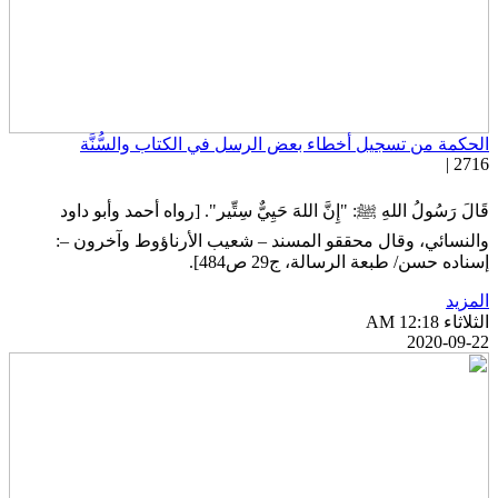
لحكمة من تسجيل أخطاء بعض الرسل في الكتاب والسُّنَّة
2716 
َالَ رَسُولُ اللهِ ﷺ: "إِنَّ اللهَ حَيِيٌّ سِتِّير". [رواه أحمد وأبو داود
النسائي، وقال محققو المسند – شعيب الأرناؤوط وآخرون –:
سناده حسن/ طبعة الرسالة، ج29 ص484].
لمزيد
ثلاثاء AM 12:18
2020-09-2