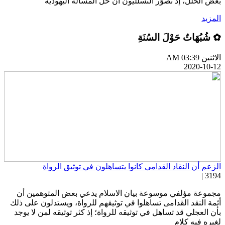
عض الخلل، إذ تصوَّر التسلليون أن حل المسألة اليهودية
لمزيد
 شُبُهَاتٌ حَوْلَ السُنَةِ
اثنين AM 03:39
2020-10-1
لزعم أن النقاد القدامى كانوا يتساهلون في توثيق الرواة
3194 
جموعة مؤلفي موسوعة بيان الاسلام يدعي بعض المتوهمين أن
ئمة النقد القدامى تساهلوا في توثيقهم للرواة، ويستدلون على ذلك
أن العجلي قد تساهل في توثيقه للرواة؛ إذ كثر توثيقه لمن لا يوجد
غيره فيه كلام