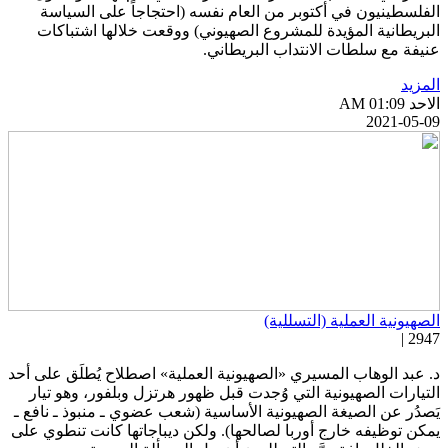
لفلسطينيون في أكتوبر من العام نفسه (احتجاجاً على السياسة
لبريطانية المؤيدة للمشروع الصهيوني) ووقعت خلالها اشتباكات
نيفة مع سلطات الانتداب البريطاني.
لمزيد
احد AM 01:09
2021-05-0
لصهيونية العملية (التسللية)
2947 
. عبد الوهاب المسيري «الصهيونية العملية» اصطلاح يُطلَق على أحد
لتيارات الصهيونية التي وُجدت قبل ظهور هرتزل وبلفور، وهو تيار
َصدُر عن الصيغة الصهيونية الأساسية (شعب عضوي ـ منبوذ ـ نافع ـ
مكن توظيفه خارج أوربا لصالحها). ولكن ديباجاتها كانت تنطوي على