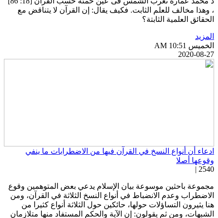
د محمد عمارة تغرب الشمس فى عين حمئة حسب القرآن [18: 86]
 وهذا مخالف للعلم الثابت. فكيف يقال: إن القرآن لا يتناقض مع
لحقائق العلمية الثابتة؟
لمزيد
خميس AM 10:51
2020-08-2
دعاء أن أنواع النسخ في القرآن فيها من الاضطرابات ما ينفي
قوعها أصلا
2540 
جموعة باحثين موسوعة بيان الإسلام يدعي بعض المتوهمين وقوع
لاضطراب وعدم الانضباط في أنواع النسخ الثلاثة في القرآن، ومن
نا يثيرون التساؤلات حولها، حائكين حول الثلاثة أنواع كثيرا من
لشبهات، ومن ثم يقولون: إن الآية والحكم المستفاد منها متلازمان