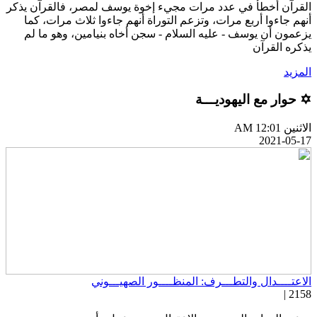
لقرآن أخطأ في عدد مرات مجيء إخوة يوسف لمصر، فالقرآن يذكر
نهم جاءوا أربع مرات، وتزعم التوراة أنهم جاءوا ثلاث مرات، كما
زعمون أن يوسف - عليه السلام - سجن أخاه بنيامين، وهو ما لم
ذكره القرآن
لمزيد
 حوار مع اليهوديـــة
اثنين AM 12:01
2021-05-1
لاعتــــدال والتطـــرف: المنظــــور الصهيـــوني
2158 