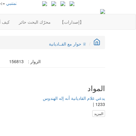
من مذكرات عمر بن أبي ربيعة
=> أ. محمود محمد شاكر
المتنبي
=> أ. محمو
【إصدارات】
محرّك البحث حائر
كيف أع
♕ حوار مع القــاديانية
الزوار :
156813
المواد
يدعي غلام القاديانية أنه إله الهندوس
1233 |
المزيد