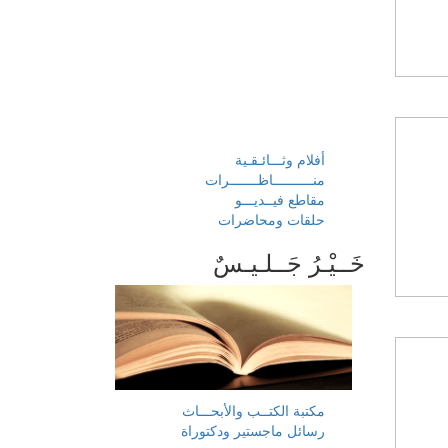
أفلام وثـــائـقـية
منــــــــــاظـــــــرات
مقاطع فيــديـــو
حلقات ومحاضرات
خَــيْـرُ جَــلـيـسٌ
مكتبة الكتــب والأبحـــاث
رسائل ماجستير ودكتوراة