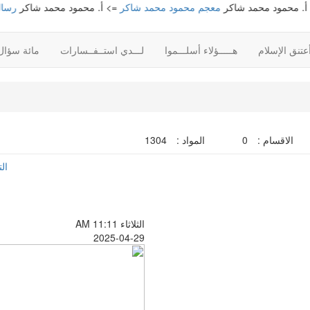
د محمد شاكر
معجم محمود محمد شاكر
=> أ. محمود محمد شاكر
رسالة في الط
تنق الإسلام
هـــــؤلاء أسلـــموا
لـــدي استــفــسارات
مائة سؤال
الاقسام :
0
المواد :
1304
ال
الثلاثاء AM 11:11
2025-04-29