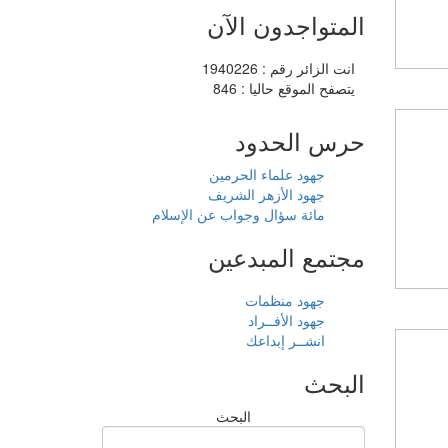
المتواجدون الآن
انت الزائر رقم : 1940226
يتصفح الموقع حاليا : 846
حرس الحدود
جهود علماء الحرمين
جهود الأزهر الشريف
مائة سؤال وجواب عن الإسلام
مجتمع المبدعين
جهود منظمات
جهود الأفــراد
انشــر إبداعك
البحث
البحث