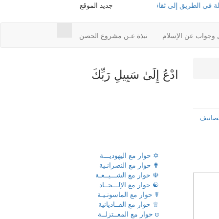
ريق إلى ثقافتنا
=> أ. محمود محمد شاكر
جديد الموقع
القوس العذراء
=> أ. محمود محمد ش
 وجواب عن الإسلام
نبذة عـن مشروع الحصن
ادْعُ إِلَىٰ سَبِيلِ رَبِّكَ
تصانيف
✡ حوار مع اليهوديـــة
✟ حوار مع النصرانـية
☫ حوار مع الشـــيــعـة
☯ حوار مع الإلـــحــاد
☤ حوار مع الماسونـيـة
♕ حوار مع القــاديانية
ʊ حوار مع المعــتزلــة