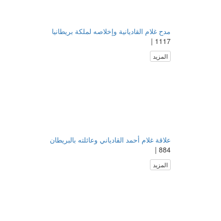
مدح غلام القاديانية وإخلاصه لملكة بريطانيا
1117 |
المزيد
علاقة غلام أحمد القادياني وعائلته بالبريطان
884 |
المزيد