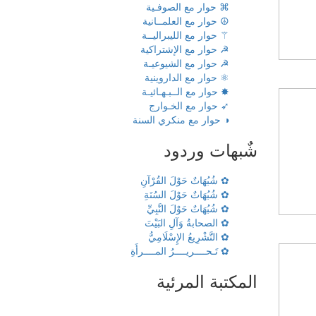
⌘ حوار مع الصوفـية
☮ حوار مع العلمــانية
⚚ حوار مع الليبراليــة
☭ حوار مع الإشتراكية
☭ حوار مع الشيوعيـة
⚛ حوار مع الداروينية
✸ حوار مع الــبـهـائيـة
➶ حوار مع الخـوارج
◑ حوار مع منكري السنة
شٌبهات وردود
✿ شُبُهَاتٌ حَوْلَ القُرْآنِ
✿ شُبُهَاتٌ حَوْلَ السُنَةِ
✿ شُبُهَاتٌ حَوْلَ النَّبِيِّ
✿ الصحابةُ وَآلِ البَيْتَ
✿ التَّشْرِيعُ الإِسْلَامِيُّ
✿ تَـحــــريــــرُ المــــرأَةِ
المكتبة المرئية