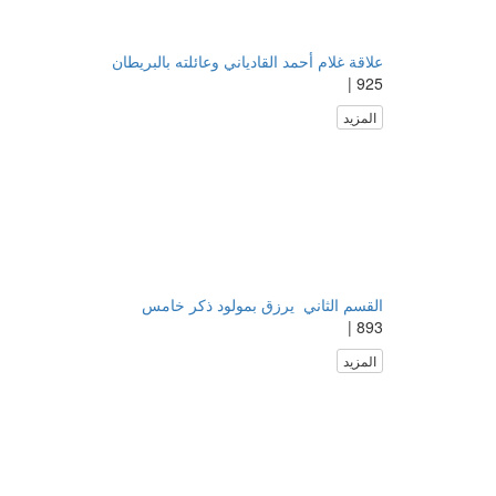
علاقة غلام أحمد القادياني وعائلته بالبريطان
925 |
المزيد
القسم الثاني ​ يرزق بمولود ذكر خامس
893 |
المزيد