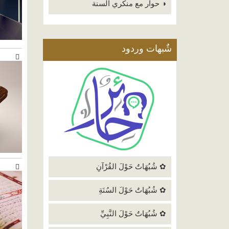
◑ حوار مع منكري السنة
شٌبهات وردود
✿ شُبُهَاتٌ حَوْلَ القُرْآنِ
✿ شُبُهَاتٌ حَوْلَ السُنَةِ
✿ شُبُهَاتٌ حَوْلَ النَّبِيِّ