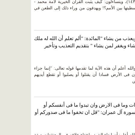
لتكونوا شهداء على الناس( (البقرة:١٤٣)، ويتساءلون: كيف يثبت القرآن الخيرية لأمة محمد -
طيتها بين الأمم؟! ويهدفون من وراء ذلك إلى الطعن في
يعذب من يشاء "المائدة: "ألم تعلم أن الله له ملك
 ويغفر لمن يشاء " بتقديم التعذيب وتأخير
لله أعلم أن هذه الآية لما تقدمها قوله تعالى: "إنما جزاء
 فى الأرض فسادا أن يقتلوا أو يصلبوا أو تقطع أيديهم
ض
ات وما فى الارض وان تبدوا ما فى أنفسكم أو
سورة آل عمران: "قل ان تخفوا ما فى صدوركم أو
لله أعلم: أن ابداء الشئ واخفاء خلافه فى المعتقدات صفة