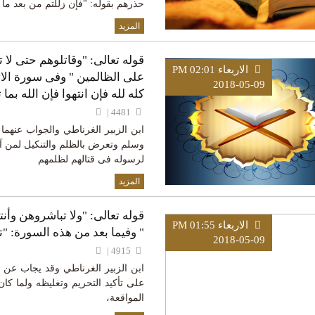
حذرهم بقوله: "فإن زللتم من بعد ما ج
المزيد
قوله تعالى: "وقاتلوهم حتى لا تك
الاربعاء PM 02:01
على الظالمين " وفى سورة الاتف
2018-05-09
كله لله فإن انتهوا فإن الله بما
4481 |
ابن الزبير الغرناطي والجواب عنهما 
وسلم وتعرض بالظلم والتنكيل لمن آ
لرسوله فى قتالهم لظلمهم
المزيد
قوله تعالى: "ولا تباشروهن وأن
الاربعاء PM 01:55
" وفيما بعد من هذه السورة: "تل
2018-05-09
4915 |
ابن الزبير الغرناطي وقد يجاب عن ه
على تأكيد التحريم وتغليظه ولما كان
المواقعة،