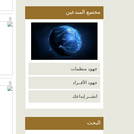
مجتمع المبدعين
جهود منظمات
جهود الأفــراد
انشــر إبداعك
البحث