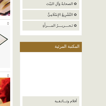
✿ الصحابةُ وَآلِ البَيْتَ
✿ التَّشْرِيعُ الإِسْلَامِيُّ
✿ تَـحــــريــــرُ المــــرأَةِ
المكتبة المرئية
أفلام وثـــائـقـية