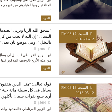
المنافقين وبها امتيازهم من غيرهم م
"،
المزيد
"يمحق الله الربا ويربى الصدقا
السبت PM 03:17
النساء: "إن الله لا يحب من كا
2018-05-12
بالبخل "، وفى موضع ثان بعد: "
5088 |
ابن الزبير الغرناطي للسائل أن يس
من هذه الأربع بالوصف المذكور فيها
المزيد
قوله تعالى: "مثل الذين ينفقون
السبت PM 03:13
سنابل فى كل سنبلة مائة حية 
2018-05-12
أرى سبع بقرات سمان يأكلهن 
5696 |
ابن الزبير الغرناطي فالمعدود واح