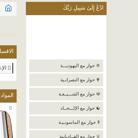
ادْعُ إِلَىٰ سَبِيلِ رَبِّكَ
الاقسا
✡ حوار مع اليهوديـــة
الإع
✟ حوار مع النصرانـية
☫ حوار مع الشـــيــعـة
المواد
☯ حوار مع الإلـــحــاد
☤ حوار مع الماسونـيـة
♕ حوار مع القــاديانية