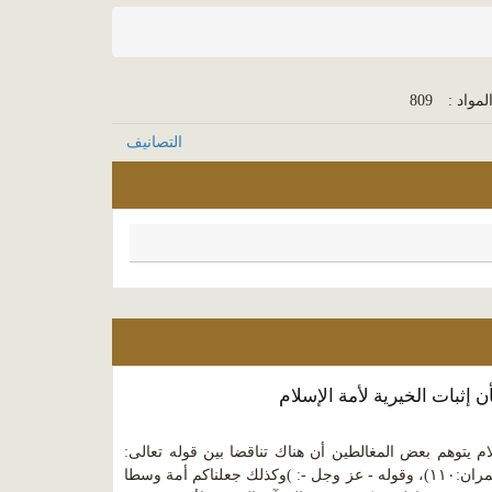
لمواد :
809
التصانيف
 إثبات الخيرية لأمة الإسلام
م يتوهم بعض المغالطين أن هناك تناقضا بين قوله تعالى:
)كنتم خير أمة أخرجت للناس( (آل عمران:١١٠)، وقوله - عز وجل -: )وكذلك جعلناكم أمة وسطا