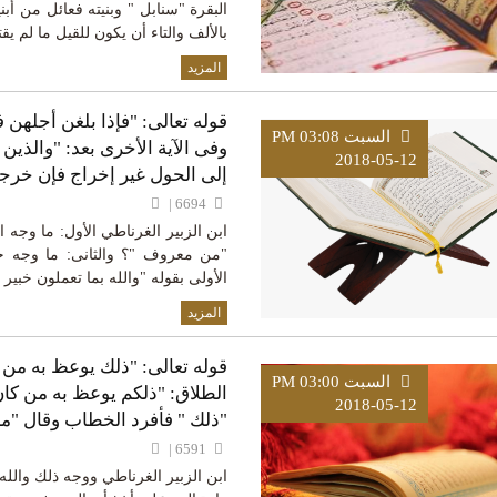
البقرة "سنابل " وبنيته فعائل من أ
بالألف والتاء أن يكون للقيل ما لم 
المزيد
قوله تعالى: "فإذا بلغن أجلهن 
السبت PM 03:08
وفى الآية الأخرى بعد: "والذين
2018-05-12
إلى الحول غير إخراج فإن خرجن
6694 |
ابن الزبير الغرناطي الأول: ما وجه 
"من معروف "؟ والثانى: ما وجه خص
الأولى بقوله "والله بما تعملون خبير "
المزيد
قوله تعالى: "ذلك يوعظ به من ك
السبت PM 03:00
الطلاق: "ذلكم يوعظ به من كان 
2018-05-12
"ذلك " فأفرد الخطاب وقال "من
6591 |
ابن الزبير الغرناطي ووجه ذلك والله