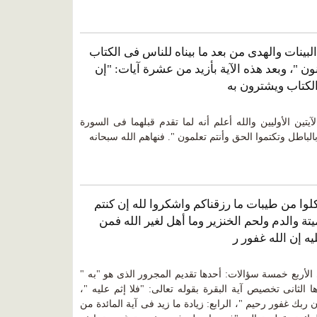
البينات والهدى من بعد ما بيناه للناس فى الكتاب
نون "، وبعد هذه الآية بأزيد من عشرة آيات: "إن
الكتاب ويشترون به
يتين الأوليين والله أعلم أنه لما تقدم قبلهما فى السورة
الباطل وتكتموا الحق وأنتم تعلمون ". فنهاهم الله سبحانه
 كلوا من طيبات ما رزقناكم واشكروا لله إن كنتم
يتة والدم ولحم الخنزير وما أهل لغير الله فمن
يه إن الله غفور ر
ى الأربع خمسة سؤالات: أحدها تقديم المجرور الذى هو "به "
الثانى تخصيص آية البقرة بقوله تعالى: "فلا إثم عليه "،
ن ربك غفور رحيم "، الرابع: زيادة ما زيد فى آية المائدة من