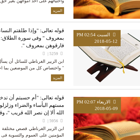
واحتيالهم على أخذ أموالهن بغير حق أ
المزيد
قوله تعالى: "وإذا طلقتم الن
السبت PM 02:54
بمعروف " وفى سورة الطلاق: 
2018-05-12
فارقوهن بمعروف ".
5259 |
ابن الزبير الغرناطي للسائل أن يسأ
" واختصاص كل من الموضعين بما اخ
المزيد
قوله تعالى: "أم حسبتم أن تدخل
الاربعاء PM 02:07
مستهم البأساء والضراء وزلزلو
2018-05-09
الله ألا إن نصر الله قريب "، 
5956 |
ابن الزبير الغرناطي قصص مختلفة وق
المؤمنين على العموم والتسوية فى قول