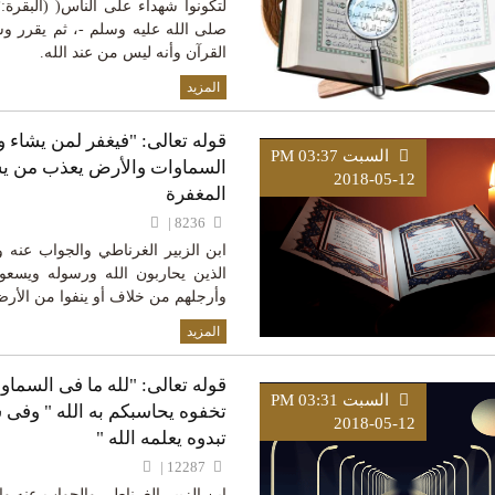
صلى الله عليه وسلم -، ثم يقرر وس
القرآن وأنه ليس من عند الله.
المزيد
قوله تعالى: "فيغفر لمن يشاء و
السبت PM 03:37
السماوات والأرض يعذب من يشاء
2018-05-12
المغفرة
8236 |
ابن الزبير الغرناطي والجواب عنه وا
الذين يحاربون الله ورسوله ويسعون
وأرجلهم من خلاف أو ينفوا من الأر
المزيد
قوله تعالى: "لله ما فى السماو
السبت PM 03:31
تخفوه يحاسبكم به الله " وفى 
2018-05-12
تبدوه يعلمه الله "
12287 |
ابن الزبير الغرناطي والجواب عنه وا