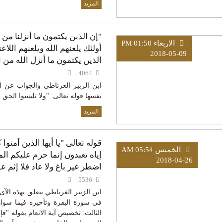
المزيد
"إن الذبن يكتمون ما أنزلنا من 
الاربعاء PM 01:50
أولئك يلعنهم الله ويلعنهم اللاع
2018-05-09
الذين يكتمون ما أنزل الله من 
4064 |
ابن الزبير الغرناطي والجواب عن الآ
نفسها قوله تعالى: "ولا تلبسوا الحق ب
المزيد
قوله تعالى "يا أيها الذين آمنوا
الخميس AM 05:54
إياه تعبدون إنما حرم عليكم الم
2018-04-26
اضطر غير باغ ولا عاد فلا إثم عل
5536 |
ابن الزبير الغرناطي يتعلق بهذه الآ
فى سورة البقرة وتأخيره فيما سواها 
الثالث: تخصيص آية الانعام بقوله "فإ