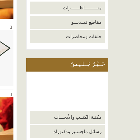
منــــــــــاظـــــــرات
مقاطع فيــديـــو
حلقات ومحاضرات
خَــيْـرُ جَــلـيـسٌ
مكتبة الكتــب والأبحـــاث
رسائل ماجستير ودكتوراة