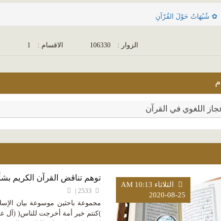
✿ شُبُهَاتٌ حَوْلَ القُرْآنِ
الزوار :
106330
الاقسام :
1
ا
م
جاز اللغوي في القرآن
توهم تناقض القرآن الكريم بشأن
الثلاثاء AM 10:13
2533 |
2020-08-25
مجموعة باحثين موسوعة بيان الإسلا