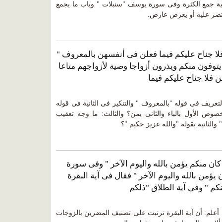
بنية جمع الكثرة وفى سورة يوسف "سنبلات " وباب ما يجمع
يقتصر عليه أو يعرض عارض.
فلا جناح عليكم فيما فعلن فى أنفسهن بالمعروف "
 يتوفون منكم ويذرون أزواجا وصية لأزواجهم متاعا
 فلا جناح عليكم فيما
التعريف فى قوله "بالمعروف " والتنكير فى الثانية فى قوله
وص الأول بالباء والثانى بمن؟ والثالث: ما وجه تعقيب
 والثانية بقوله "والله عزيز حكيم "؟
ان منكم يؤمن بالله واليوم الآخر " وفى سورة
يؤمن بالله واليوم الآخر " فقال فى آية البقرة
كم " وفى آية الطلاق "ذلكم
 أعلم: أن آية البقرة ترتبت على تصنيف المضرين بالزوجات