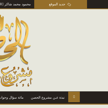
من مذكرات عمر بن أبي ربيعة
جديد الموقع
=> أ. محمود محمد شاكر
المتنبي
=> أ
نبذة عـن مشروع الحصن
مائة سؤال وجواب