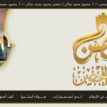
. محمود محمد شاكر
معجم محمود محمد شاكر
=> أ. محمود محمد شاكر
رس
 عن الإسلام
لـــدي استــفــسارات
هـــــؤلاء أسلـــموا
كيف أعتنق 