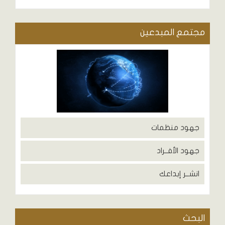
مجتمع المبدعين
جهود منظمات
جهود الأفــراد
انشــر إبداعك
البحث