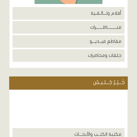
أفلام وثـــائـقـية
منــــــــــاظـــــــرات
مقاطع فيــديـــو
حلقات ومحاضرات
خَــيْـرُ جَــلـيـسٌ
مكتبة الكتــب والأبحـــاث