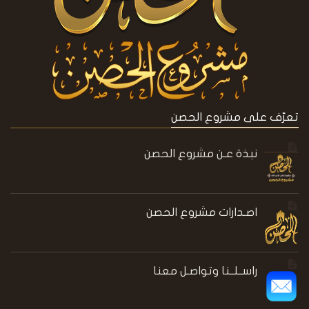
تعرّف على مشروع الحصن
نبذة عـن مشروع الحصن
اصـدارات مشروع الحصن
راســلــنا وتواصـل معنا