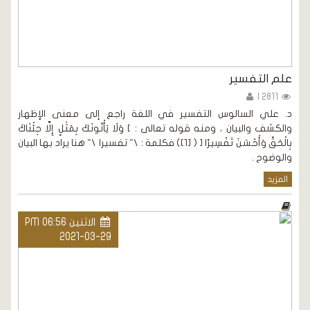
علم التفسير
2811 |
د. علي السالوس التفسير في اللغة راجع إلى معنى الإظهار
والكشف والبيان ، ومنه قوله تعالى : ] وَلَا يَأْتُونَكَ بِمَثَلٍ إِلَّا جِئْنَاكَ
بِالْحَقِّ وَأَحْسَنَ تَفْسِيرًا [ ( [1]) فكلمة : \" تفسيرا \" هنا يراد بها البيان
والوضوح .
المزيد
الاثنين PM 06:56
2021-03-29