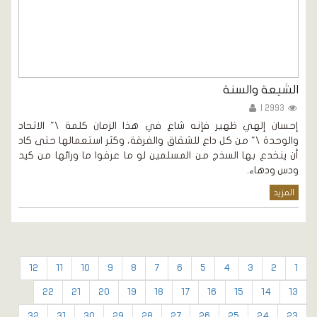
الشيعة والسنة
2993 |
إحسان إلهي ظهير فإنه شاع في هذا الزمان كلمة \" الاتحاد
والوحدة \" من كل داع للشقاق والفرقة، وكثر استعمالها حتى كاد
أن ينخدع بها السذج من المسلمين لو ما عرفوا ما ورائها من كيد
ودس ودهاء.
المزيد
12
11
10
9
8
7
6
5
4
3
2
1
22
21
20
19
18
17
16
15
14
13
32
31
30
29
28
27
26
25
24
23