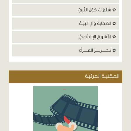
✿ شُبُهَاتٌ حَوْلَ النَّبِيِّ
✿ الصحابةُ وَآلِ البَيْتَ
✿ التَّشْرِيعُ الإِسْلَامِيُّ
✿ تَـحــــريــــرُ المــــرأَةِ
المكتبة المرئية