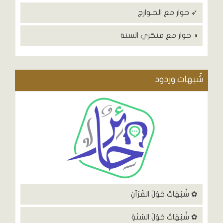
➶ حوار مع الخـوارج
◑ حوار مع منكري السنة
شٌبهات وردود
✿ شُبُهَاتٌ حَوْلَ القُرْآنِ
✿ شُبُهَاتٌ حَوْلَ السُنَةِ