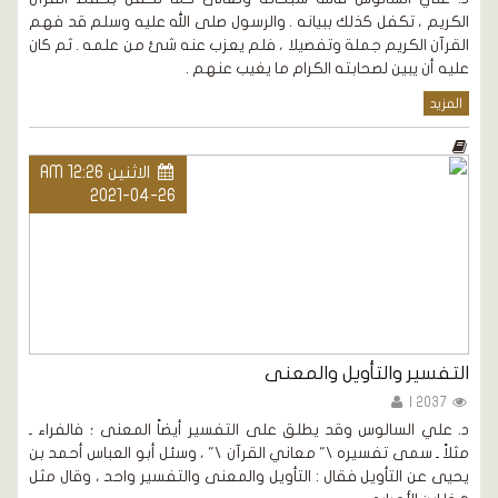
الكريم ، تكفل كذلك ببيانه . والرسول صلى الله عليه وسلم قد فهم
القرآن الكريم جملة وتفصيلا ، فلم يعزب عنه شئ من علمه . ثم كان
عليه أن يبين لصحابته الكرام ما يغيب عنهم .
المزيد
الاثنين AM 12:26
2021-04-26
التفسير والتأويل والمعنى
2037 |
د. علي السالوس وقد يطلق على التفسير أيضاً المعنى ؛ فالفراء ـ
مثلاً ـ سمى تفسيره \" معاني القرآن \" ، وسئل أبو العباس أحمد بن
يحيى عن التأويل فقال : التأويل والمعنى والتفسير واحد ، وقال مثل