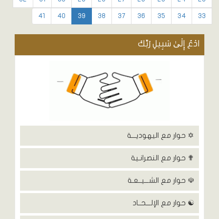
41
40
39
38
37
36
35
34
33
ادْعُ إِلَىٰ سَبِيلِ رَبِّكَ
✡ حوار مع اليهوديـــة
✟ حوار مع النصرانـية
☫ حوار مع الشـــيــعـة
☯ حوار مع الإلـــحــاد