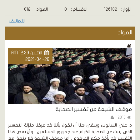
الزوار :
126132
الاقسام :
0
المواد :
812
التصانيف
المواد
الاثنين AM 12:39
2021-04-26
موقف الشيعة من تفسير الصحابة
2310 |
د. علي السالوس ويبقى هنا أن نقول بأننا قد عرفنا منزلة التفسير
الذي يثبت عن الصحابة الكرام عند جمهور المسلمين ، وأن بعض هذا
التفسير قد يأخذ حكم المرفوع . أما موقف الشيعة فلا يتفق مع