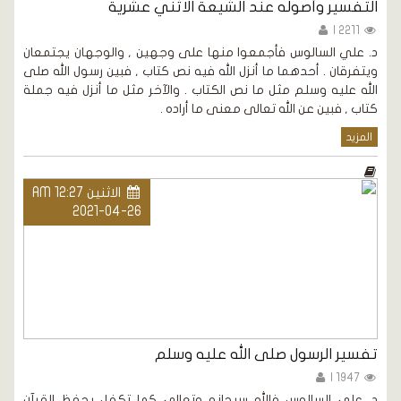
التفسير وأصوله عند الشيعة الاثني عشرية
2211 |
د. علي السالوس فأجمعوا منها على وجهين , والوجهان يجتمعان
ويتفرقان . أحدهما ما أنزل الله فيه نص كتاب , فبين رسول الله صلى
الله عليه وسلم مثل ما نص الكتاب . والآخر مثل ما أنزل فيه جملة
كتاب , فبين عن الله تعالى معنى ما أراده .
المزيد
الاثنين AM 12:27
2021-04-26
تفسير الرسول صلى الله عليه وسلم
1947 |
د. علي السالوس فالله سبحانه وتعالى كما تكفل بحفظ القرآن