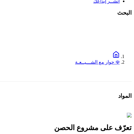
انشــر إبداعك
البحث
☫ حوار مع الشـــيــعـة
المواد
تعرّف على مشروع الحصن