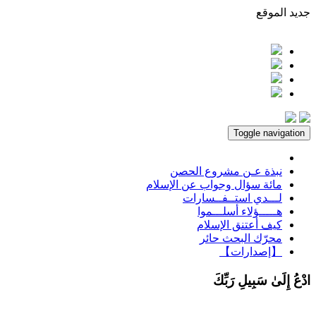
جديد الموقع
Toggle navigation
نبذة عـن مشروع الحصن
مائة سؤال وجواب عن الإسلام
لـــدي استــفــسارات
هـــــؤلاء أسلـــموا
كيف أعتنق الإسلام
محرّك البحث حائر
【إصدارات】
ادْعُ إِلَىٰ سَبِيلِ رَبِّكَ