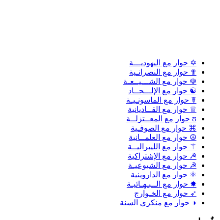
✡ حوار مع اليهوديـــة
✟ حوار مع النصرانـية
☫ حوار مع الشـــيــعـة
☯ حوار مع الإلـــحــاد
☤ حوار مع الماسونـيـة
♕ حوار مع القــاديانية
ʊ حوار مع المعــتزلــة
⌘ حوار مع الصوفـية
☮ حوار مع العلمــانية
⚚ حوار مع الليبراليــة
☭ حوار مع الإشتراكية
☭ حوار مع الشيوعيـة
⚛ حوار مع الداروينية
✸ حوار مع الــبـهـائيـة
➶ حوار مع الخـوارج
◑ حوار مع منكري السنة