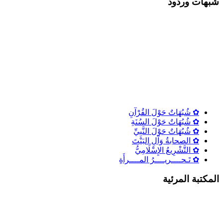
شٌبهات وردود
✿ شُبُهَاتٌ حَوْلَ القُرْآنِ
✿ شُبُهَاتٌ حَوْلَ السُنَةِ
✿ شُبُهَاتٌ حَوْلَ النَّبِيِّ
✿ الصحابةُ وَآلِ البَيْتَ
✿ التَّشْرِيعُ الإِسْلَامِيُّ
✿ تَـحــــريــــرُ المــــرأَةِ
المكتبة المرئية