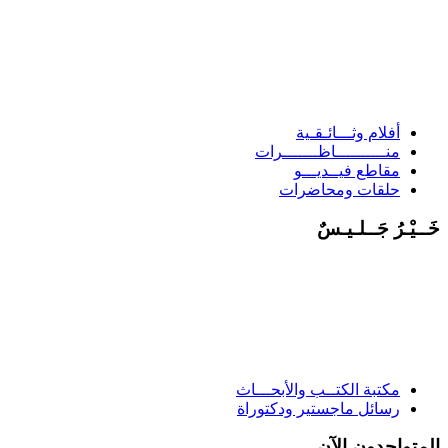
أفلام وثـــائـقـية
منــــــــــاظـــــــرات
مقاطع فيــديـــو
حلقات ومحاضرات
خَــيْـرُ جَــلـيـسٌ
مكتبة الكتــب والأبحـــاث
رسائل ماجستير ودكتوراة
المتواجدون الآن