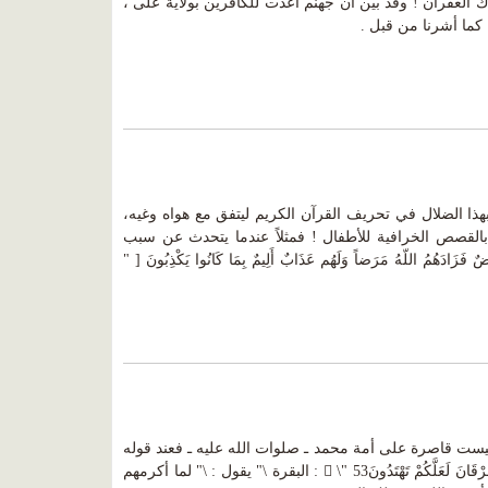
الغفران ! وقد بين أن جهنم اعدت للكافرين بولاية على ،
 كما أشرنا من قبل .
هذا الضلال في تحريف القرآن الكريم ليتفق مع هواه وغيه،
 بالقصص الخرافية للأطفال ! فمثلاً عندما يتحدث عن سبب
دَهُمُ اللّهُ مَرَضاً وَلَهُم عَذَابٌ أَلِيمٌ بِمَا كَانُوا يَكْذِبُونَ [ "
يست قاصرة على أمة محمد ـ صلوات الله عليه ـ فعند قوله
تعالى : ] وَإِذْ آتَيْنَا مُوسَى الْكِتَابَ وَالْفُرْقَانَ لَعَلَّكُمْ تَهْتَدُونَ \" 53 : البقرة \" يقول : \" لما أكرمهم