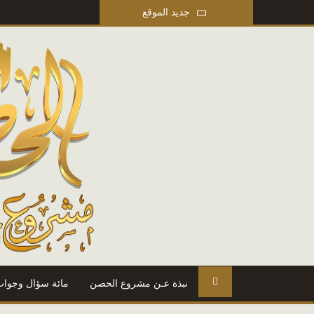
جديد الموقع
نبذة عـن مشروع الحصن
مائة سؤال وجواب