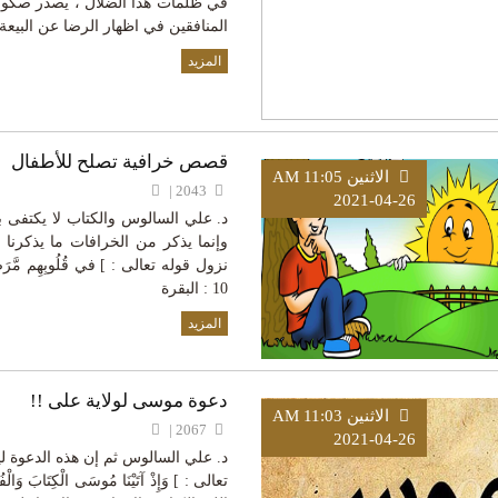
في ظلمات هذا الضلال ، يصدر صكوك 
المنافقين في اظهار الرضا عن البيعة
المزيد
قصص خرافية تصلح للأطفال
الاثنين AM 11:05
2043 |
2021-04-26
د. علي السالوس والكتاب لا يكتفى ب
وإنما يذكر من الخرافات ما يذكرنا
نزول قوله تعالى : ] في قُلُوبِهِم مَّرَضٌ فَزَا
10 : البقرة
المزيد
دعوة موسى لولاية على !!
الاثنين AM 11:03
2067 |
2021-04-26
د. علي السالوس ثم إن هذه الدعوة ل