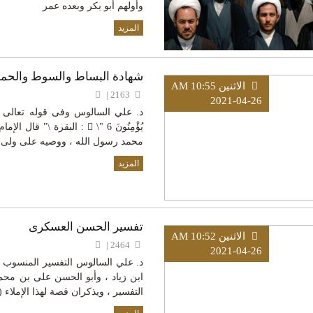
وأولهم أبو بكر وبعده عمر
المزيد
شهادة البساط والسوط والحما
الاثنين AM 10:55
2163 |
2021-04-26
د. علي السالوس وفى قوله تعالى : ] إِنَّ الَّذِ
يُؤْمِنُونَ  \" 6 : البقرة
محمد رسول الله ، ووصيه على ولى ا
المزيد
تفسير الحسن العسكرى
الاثنين AM 10:52
2464 |
2021-04-26
د. علي السالوس التفسير المنسوب 
التفسير ، ويذكران قصة لهذا الإملاء ( [164]