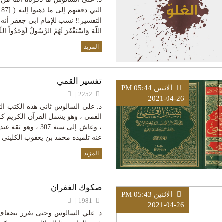
اللّهَ وَاسْتَغْفَرَ لَهُمُ الرَّسُولُ لَوَجَدُواْ ال
المزيد
تفسير القمي
الاثنين PM 05:44
2252 |
2021-04-26
د. علي السالوس ثانى هذه الكتب الث
، وعاش إلى سنة 307
عنه تلميذه محمد بن يعقوب الكلينى ف
المزيد
صكوك الغفران
الاثنين PM 05:43
1981 |
2021-04-26
د. علي السالوس وحتى يغرر بضعاف ال