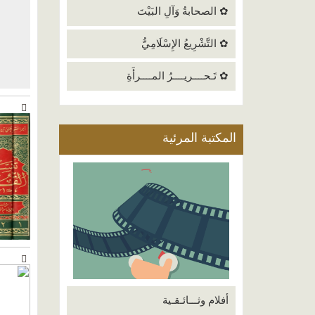
✿ الصحابةُ وَآلِ البَيْتَ
✿ التَّشْرِيعُ الإِسْلَامِيُّ
✿ تَـحــــريــــرُ المــــرأَةِ
المكتبة المرئية
أفلام وثـــائـقـية