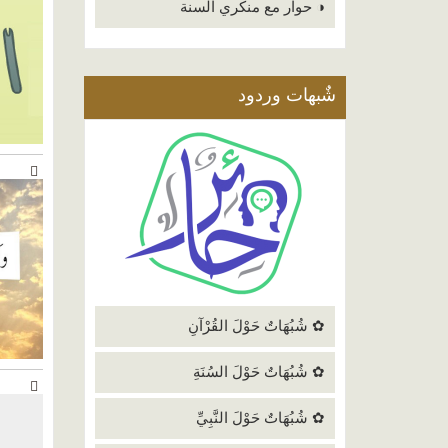
◑ حوار مع منكري السنة
شٌبهات وردود
✿ شُبُهَاتٌ حَوْلَ القُرْآنِ
✿ شُبُهَاتٌ حَوْلَ السُنَةِ
✿ شُبُهَاتٌ حَوْلَ النَّبِيِّ