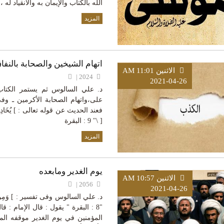
الله بالكتاب والإيمان به والانقياد ل
المزيد
اتهام الشيخين والصحابة بالنفا
الاثنين AM 11:01
2024 |
2021-04-26
د. علي السالوس ثم يستمر الكتاب 
على،واتهام الصحابة الأكرمين ـ وف
فعند الحديث عن قوله تعالى : ] يُخَادِعُونَ اللّ
[ \" 9 : البقرة
المزيد
يوم الغدير ومابعده
الاثنين AM 10:57
2056 |
2021-04-26
د. علي السالوس وفى تفسير : ] وَمِنَ النَّاسِ م
"8 : البقرة " يقول : قال الإمام 
المؤمنين في يوم الغدير موقفه الم