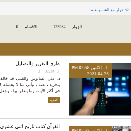
☫ حوار مع الشـــيــعـة
الزوار :
125984
الاقسام :
0
ا
طرق التغرير والتضليل
الاثنين PM 05:58
16534 |
2021-04-26
د. علي السالوس والقمى قد خالف 
بتحريف نصه ، وأتى بما لا يحتمله ك
في أكثر الآيات وما يتعلق بها ، وجعل 
المزيد
القرآن كتاب تاريخ اثنى عشرى 
الاثنين PM 05:57