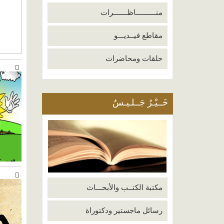
منــــــــــاظـــــــرات
مقاطع فيــديـــو
حلقات ومحاضرات
خَــيْـرُ جَــلـيـسٌ
مكتبة الكتــب والأبحـــاث
رسائل ماجستير ودكتوراة