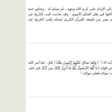
إلى الإمام على كرم الله وجهه ـ لم تسلم له ، وخاض عدة
لاقوا في ظل الحكم الأموى . وقد تحدثت كتب التاريخ عن
 يغير من طبيعة القرآن الكريم ليصله بكتب التاريخ عند
د. علي السالوس في سورة سبأ \" الآية 20 \" ] وَلَقَدْ صَدَّقَ عَلَيْهِمْ إِبْلِيسُ ظَنَّهُ [ قال : لما أمر الله
َا أَيُّهَا الرَّسُولُ بَلِّغْ مَا أُنزِلَ إِلَيْكَ مِن رَّبِّكَ في على