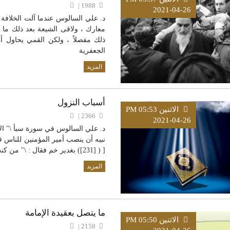
1988 |
2021-04-26
د. علي السالوس عندما آلت الخلافة 
معارك ، ولاقى الشيعة بعد ذلك ما 
ذلك مفصلاً ، ولكن القمي يحاول أن
الجعفرية
المزيد
أسباب النزول
الاثنين PM 05:53
2366 |
2021-04-26
نبيه أن ينصب أمير المؤمنين للناس في قوله ] ي
[ ( [231]) بغدير خم فقال : \" من كنت مولاه فعلى مولاه \"
المزيد
ما يتصل بعقيدة الإمامة
الاثنين PM 05:50
2158 |