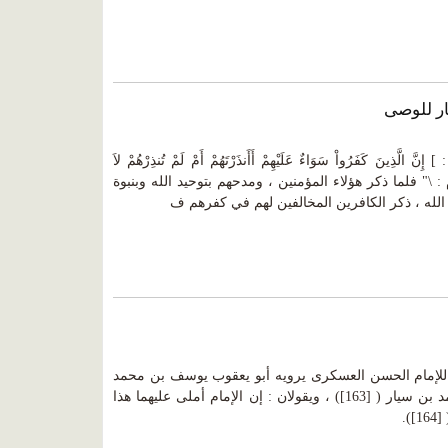
ر للوصى
ينَ كَفَرُواْ سَوَاءٌ عَلَيْهِمْ أَأَنذَرْتَهُمْ أَمْ لَمْ تُنذِرْهُمْ لاَ
 \" قال الإمام : \" فلما ذكر هؤلاء المؤمنين ، ومدحهم بتوحيد الله وبنبوة
لله ، ذكر الكافرين المخالفين لهم في كفرهم ف
للإمام الحسن العسكرى يرويه أبو يعقوب يوسف بن محمد
ابن زياد ، وأبو الحسن على بن محمد بن سيار ( [163]) ، ويقولان : إن الإمام أملى عليهما هذا
).