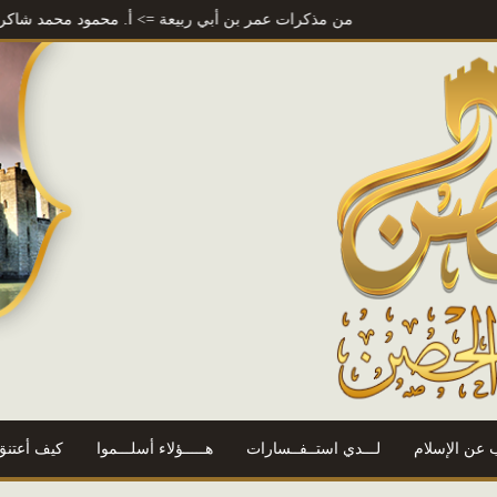
من مذكرات عمر بن أبي ربيعة
=> أ. محمود محمد شاكر
المتنبي
=> 
 عن الإسلام
لـــدي استــفــسارات
هـــــؤلاء أسلـــموا
كيف أعتنق 