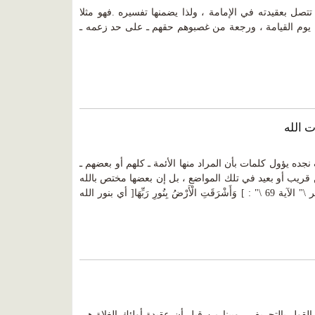
صل بعقيدته في الإمامة ، ولذا يضمنها تفسيره .فهو مثلا
ل يوم القيامة ، ورجعة من غصبوهم حقهم ـ على حد زعمه ـ
 الله
ده يؤول كلمات بأن المراد منها الأئمة ـ كلهم أو بعضهم ـ
من قريب أو بعيد في تلك المواضع ، بل إن بعضها مختص بالله
تعالى : كقوله تعالى في سورة الزمر \" الآية 69 \" : ] وَأَشْرَقَتِ الْأَرْضُ بِنُورِ رَبِّهَا[ أي بنور الله
القول بالتحريف ، وبينا من قبل أن عقيدة أولئك الغلاة هي