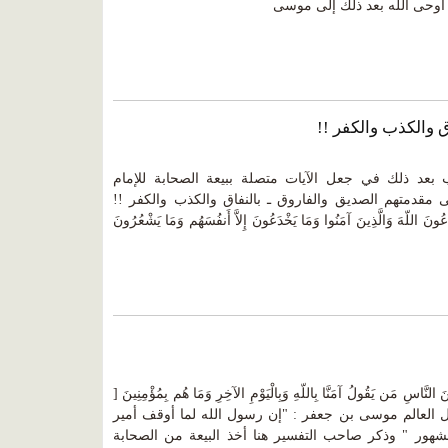
ه ، أوحى الله بعد ذلك إلى موسى
ق والكذب والكفر !!
بعد ذلك في جعل الآيات متصلة ببيعة الصحابة للإمام
ى مقدمتهم الصديق والفاروق ـ بالنفاق والكذب والكفر !!
هَ وَالَّذِينَ آمَنُوا وَمَا يَخْدَعُونَ إِلاَّ أَنفُسَهُم وَمَا يَشْعُرُونَ
َن يَقُولُ آمَنَّا بِاللّهِ وَبِالْيَوْمِ الآخِرِ وَمَا هُم بِمُؤْمِنِينَ [
: قال العالم موسى بن جعفر : "إن رسول الله لما أوقف أمير
شهور " وذكر صاحب التفسير هنا أخذ البيعة من الصحابة