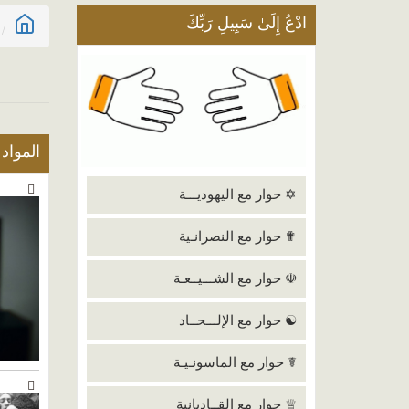
ادْعُ إِلَىٰ سَبِيلِ رَبِّكَ
المواد
✡ حوار مع اليهوديـــة
✟ حوار مع النصرانـية
☫ حوار مع الشـــيــعـة
☯ حوار مع الإلـــحــاد
☤ حوار مع الماسونـيـة
♕ حوار مع القــاديانية