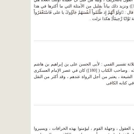
التي دفعتهم إلى ما ذهبوا إليه ( [187]) ونزيد ذلك بياناً بقليل من الأمثلة التي ما أكثرها في هذا
التفسير!! نسب للإمام ابى جعفر أنه قال : وَلَوْ أَنَّهُمْ إِذ ظَّلَمُواْ أَنفُسَهُمْ جَآؤُوكَ يا على فَاسْتَغْفَرُواْ
لّهَ تَوَّابًا رَّحِيمًاً[ هكذا نزلت .
لاثة تفسير القمي : لأبى الحسن على بن إبراهيم بن هاشم
القمي ، وهو يشمل القرآن الكريم كله . وصاحب الكتاب ( [180]) كان في عصر الإمام العسكرى
 ، وهو ثقة عند الشيعة ، يعتبر من أجل الرواة عندهم ، وقد أكثر من النقل
ي كتابه الكافى
عقول ، وجهلة القوم ، ليؤمنوا بهذه الخرافات ، ويسيروا