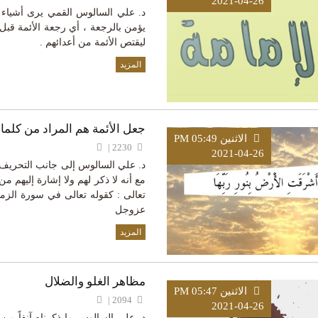
2021-04-26
د. علي السالوس القمي يرى أشياء تت
يؤمن بالرجعة ، أي رجعة الأئمة قب
ليقتص الأئمة من أعدائهم .
المزيد
جعل الأئمة هم المراد من كلمات
الاثنين PM 05:49
2230 |
2021-04-26
د. علي السالوس إلى جانب التحريف نج
مع أنه لا ذكر لهم ولا إشارة إليهم 
عزوجل
المزيد
مظاهر الغلو والضلال
الاثنين PM 05:47
2094 |
2021-04-26
د. علي السالوس ما ذكرناه آنفاً من 