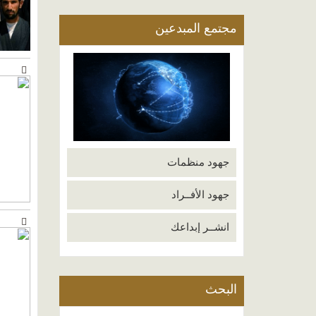
مجتمع المبدعين
جهود منظمات
جهود الأفــراد
انشــر إبداعك
البحث