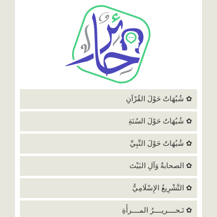
✿ شُبُهَاتٌ حَوْلَ القُرْآنِ
✿ شُبُهَاتٌ حَوْلَ السُنَةِ
✿ شُبُهَاتٌ حَوْلَ النَّبِيِّ
✿ الصحابةُ وَآلِ البَيْتَ
✿ التَّشْرِيعُ الإِسْلَامِيُّ
✿ تَـحــــريــــرُ المــــرأَةِ