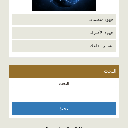
جهود منظمات
جهود الأفــراد
انشــر إبداعك
البحث
البحث