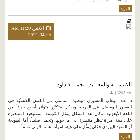
المزيد
الاثنين AM 11:20
2021-04-05
الكنيســـة والمعـــبد - نجمــــة داود
3295 |
د. عبد الوهاب المسيري موضوع أساسي في الفنون الكنسيَّة في
العصور الوسطى في الغرب، وشكل متكرِّر متواتر أصبح جزءاً من
اللغة الأيقونية. وكان هذا الشكل يمثل الكنيسة المسيحية المنتصرة
على هيئة امرأة تنظر منتصرة إلى ما حولها وتحمل صليباً، أما اليهودية
أو المعبد اليهودي فكان يُمثَّل على هيئة امرأة تشبه الأولى تماماً
المزيد