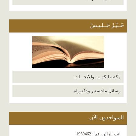
خَــيْـرُ جَــلـيـسٌ
مكتبة الكتــب والأبحـــاث
رسائل ماجستير ودكتوراة
المتواجدون الآن
انت الزائر رقم : 1939462