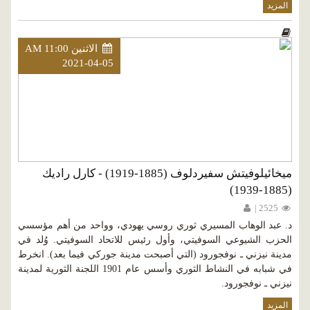
المزيد
الاثنين AM 11:00
2021-04-05
ميخائيلوفيتش سفيردلوف (1885-1919) - كارل راديك
(1885-1939)
2525 |
د. عبد الوهاب المسيري ثوري روسي يهودي، وواحد من أهم مؤسسي
الحزب الشيوعي السوفيتي، وأول رئيس للاتحاد السوفيتي. وُلد في
مدينة نيزني ـ نوفجورود (التي أصبحت مدينة جوركي فيما بعد). انخرط
في شبابه في النشاط الثوري وأسس عام 1901 اللجنة الثورية لمدينة
نيزني ـ نوفجورود.
المزيد