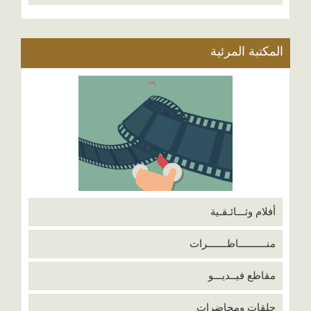
المكتبة المرئية
أفلام وثـــائـقـية
منــــــــــاظـــــــرات
مقاطع فيــديـــو
حلقات ومحاضرات