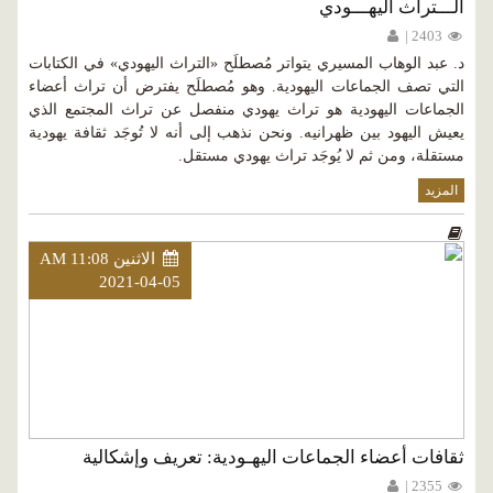
الـــتراث اليهـــودي
2403 |
د. عبد الوهاب المسيري يتواتر مُصطلَح «التراث اليهودي» في الكتابات
التي تصف الجماعات اليهودية. وهو مُصطلَح يفترض أن تراث أعضاء
الجماعات اليهودية هو تراث يهودي منفصل عن تراث المجتمع الذي
يعيش اليهود بين ظهرانيه. ونحن نذهب إلى أنه لا تُوجَد ثقافة يهودية
مستقلة، ومن ثم لا يُوجَد تراث يهودي مستقل.
المزيد
الاثنين AM 11:08
2021-04-05
ثقافات أعضاء الجماعات اليهـودية: تعريف وإشكالية
2355 |