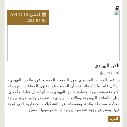
الاثنين AM 11:18
2021-04-05
الفن اليهودي
2931 |
د. عبد الوهاب المسيري من الصعب الحديث عن «الفن اليهودي»
بشكل عام، ولذلك فإننا نجد أن الحديث عن «فنون الجماعات اليهودية»
أكثر دقة وتفسيرية. فعبارة «الفن اليهودي»، شأنها شأن عبارات أخرى،
مثل «الثقافة اليهودية» و«الأدب اليهودي»، تفترض وجود هوية يهودية
محدَّدة مستقلة وثابتة ومنفصلة عن التشكيلات الحضارية التي تُوجَد
فيها، وتفترض وجود شخصية يهودية لها خصوصيتها المتميِّزة.
المزيد