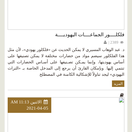
فلكلــــور الجماعــــات اليهوديــــة
2389 |
د. عبد الوهاب المسيري لا يمكن الحديث عن «فلكلور يهودي»، لأن مثل
هذا الفلكلور سيضم مواد من حضارات مختلفة لا يمكن تصنيفها على
أساس يهوديتها، وإنما يمـكن تصـنيفها على أسـاس الحضارات التي
تنتمي إليها. وبإمكان القارئ أن يرجع إلى المدخل الخاصة بـ «التراث
اليهودي» ليجد تناولاً للإشكالية الكامنة في المصطلح
المزيد
الاثنين AM 11:13
2021-04-05