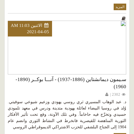
المزيد
الاثنين AM 11:03
2021-04-05
سـيمون ديمانشتاين (1886-1937) - آنـــا بوكــر (1890-
1960)
2302 |
د. عبد الوهاب المسيري ثري روسي يهودي وزعيم شيوعي سوفيتي.
وُلد في روسيا البيضاء لعائلة يهودية متدينة ودرس في معهد تلمودي
حسيدي وتخرَّج فيه حاخاماً. وفي تلك الآونة، وقع تحت تأثير الأفكار
الثورية المناهضة للقيصرية فانخرط في النشاط الثوري وانضم عام
1904 إلى الجناح البلشفي للحزب الاشتراكي الديموقراطي الروسي