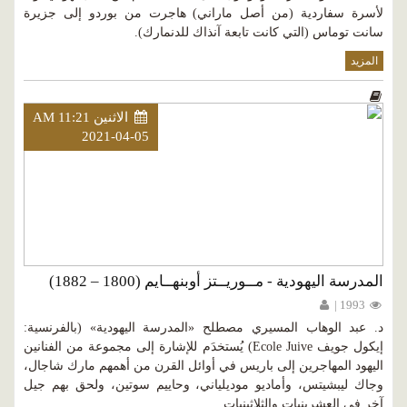
لأسرة سفاردية (من أصل ماراني) هاجرت من بوردو إلى جزيرة
سانت توماس (التي كانت تابعة آنذاك للدنمارك).
المزيد
الاثنين AM 11:21
2021-04-05
المدرسة اليهودية - مــوريــتز أوبنهــايم (1800 – 1882)
1993 |
د. عبد الوهاب المسيري مصطلح «المدرسة اليهودية» (بالفرنسية:
إيكول جويف Ecole Juive) يُستخدَم للإشارة إلى مجموعة من الفنانين
اليهود المهاجرين إلى باريس في أوائل القرن من أهمهم مارك شاجال،
وجاك ليبشيتس، وأماديو موديلياني، وحاييم سوتين، ولحق بهم جيل
آخر في العشرينيات والثلاثينيات.