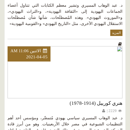
د. عبد الوهاب المسيري وتشير معظم الكتابات التي تتناول أعضاء
الجماعات اليهودية إلى «الثقافة اليهودية»، و«التراث اليهودي»،
و«الموروث اليهودي». وهذه المُصطلَحات، شأنها شأن مُصطلَحات
الاستقلال اليهودي الأخرى، مثل «التاريخ اليهودي» و«القومية اليهودية»
المزيد
الاثنين AM 11:06
2021-04-05
هنري كورييل (1914-1978)
2229 |
د. عبد الوهاب المسيري سياسي يهودي مُتمصِّر، ومؤسس أحد أهم
التنظيمات الشيوعية في مصر خلال الأربعينيات. وهو من أبرز قادة