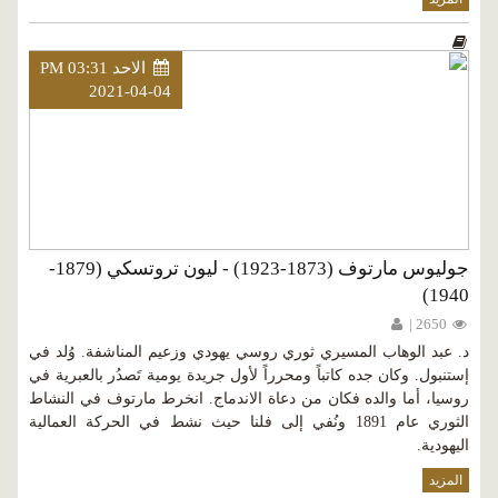
الاحد PM 03:31
2021-04-04
جوليوس مارتوف (1873-1923) - ليون تروتسكي (1879-
1940)
2650 |
د. عبد الوهاب المسيري ثوري روسي يهودي وزعيم المناشفة. وُلد في
إستنبول. وكان جده كاتباً ومحرراً لأول جريدة يومية تَصدُر بالعبرية في
روسيا، أما والده فكان من دعاة الاندماج. انخرط مارتوف في النشاط
الثوري عام 1891 ونُفي إلى فلنا حيث نشط في الحركة العمالية
اليهودية.
المزيد