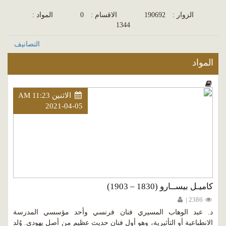
الزوار :
190692
الاقسام :
0
المواد :
1344
التصانيف
المواد
الاثنين AM 11:23
2021-04-05
كاميـل بيســارو (1830 – 1903)
2386 |
د. عبد الوهاب المسيري فنان فرنسي وأحد مؤسسي المدرسة
الانطباعية أو التأثيرية، وهو أول فنان حديث عظيم من أصل يهودي. وُلد