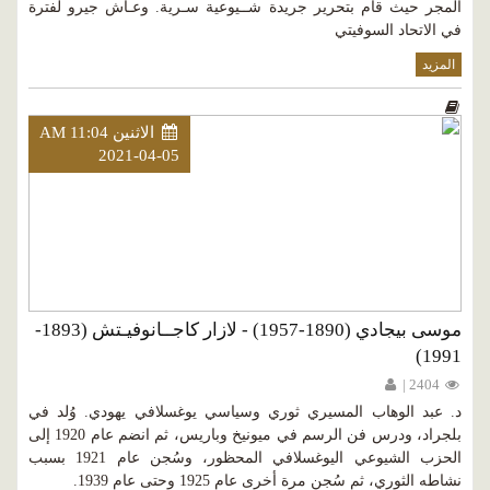
المجر حيث قام بتحرير جريدة شــيوعية سـرية. وعـاش جيرو لفترة
في الاتحاد السوفيتي
المزيد
الاثنين AM 11:04
2021-04-05
موسى بيجادي (1890-1957) - لازار كاجــانوفيـتش (1893-
1991)
2404 |
د. عبد الوهاب المسيري ثوري وسياسي يوغسلافي يهودي. وُلد في
بلجراد، ودرس فن الرسم في ميونيخ وباريس، ثم انضم عام 1920 إلى
الحزب الشيوعي اليوغسلافي المحظور، وسُجن عام 1921 بسبب
نشاطه الثوري، ثم سُجن مرة أخرى عام 1925 وحتى عام 1939.