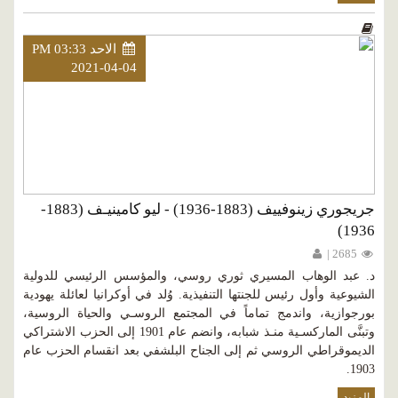
الاحد PM 03:33
2021-04-04
جريجوري زينوفييف (1883-1936) - ليو كامينيـف (1883-
1936)
2685 |
د. عبد الوهاب المسيري ثوري روسي، والمؤسس الرئيسي للدولية
الشيوعية وأول رئيس للجنتها التنفيذية. وُلد في أوكرانيا لعائلة يهودية
بورجوازية، واندمج تماماً في المجتمع الروسـي والحياة الروسية،
وتبنَّى الماركسـية منـذ شبابه، وانضم عام 1901 إلى الحزب الاشتراكي
الديموقراطي الروسي ثم إلى الجناح البلشفي بعد انقسام الحزب عام
1903.
المزيد