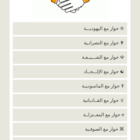
✡ حوار مع اليهوديـــة
✟ حوار مع النصرانـية
☫ حوار مع الشـــيــعـة
☯ حوار مع الإلـــحــاد
☤ حوار مع الماسونـيـة
♕ حوار مع القــاديانية
ʊ حوار مع المعــتزلــة
⌘ حوار مع الصوفـية