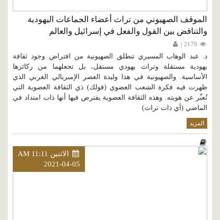
الموقف الصهيوني من تراث أعضاء الجماعات اليهودية
والتناقض بين القول والفعل في إسرائيل والعالم
2170 |
د. عبد الوهاب المسيري تنطلق الصهيونية من افتراض وجود ثقافة
يهودية مستقلة وتراث يهودي مستقل، بل تجعلهما من ركائزها
الأساسية. والصهيونية في هذا وليدة العصر الإمبريالي الغربي الذي
ظهرت فيه فكرة الشعب العضوي (فولك) ذي الثقافة العضوية التي
تُعبِّر عن هويته. وهذه الثقافة العضوية يفترض فيها أنها ذات امتداد في
الماضي (أي ذات تراث)
المزيد
الاثنين AM 11:11
2021-04-05