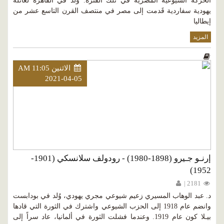
الحركة الشيوعية المصرية في تلك الفترة. وُلد في القاهرة لعائلة
يهودية سفاردية قَدمت إلى مصر في منتصف القرن التاسع عشر من
إيطاليا
المزيد
الاثنين AM 11:05
2021-04-05
إرنـو جـيرو (1898-1980) - رودولف سلانسكي (1901-
1952)
2181 |
د. عبد الوهاب المسيري زعيم شيوعي مجري يهودي، وُلد في بودابست
وانضم عام 1918 إلى الحزب الشيوعي واشترك في الثورة التي قادها
بيـلا كون عام 1919. وعندما فشلت الثورة في ألمانيا، عاد سراً إلى