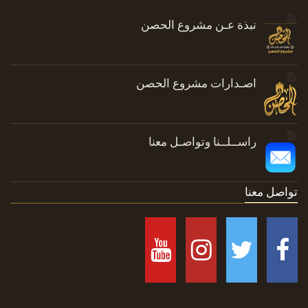
نبذة عـن مشروع الحصن
اصـدارات مشروع الحصن
راســلــنا وتواصـل معنا
تواصل معنا