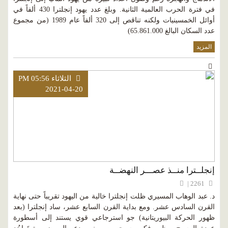
في فترة الحرب العالمية الثانية. وبلغ عدد يهود إنجلترا 430 ألفاً في
أوائل الخمسينيات ولكنه تناقص إلى 320 ألفاً عام 1989 (من مجموع
عدد السكان البالغ 65.861.000)
المزيد
الثلاثاء PM 05:56
2021-04-20
إنجلــترا منــذ عصـــر النهضــة
2261 |
د. عبد الوهاب المسيري ظلت إنجلترا خالية من اليهود تقريباً حتى نهاية
القرن السادس عشر. ومع بداية القرن السابع عشر، ساد إنجلترا (بعد
ظهور الحركة البيوريتانية) جو استرجاعي قوي يستند إلى أسطورة