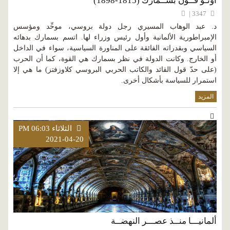
أوتـو فــون بســمارك (1815-1898)
3347 |
د. عبد الوهاب المسيري رجل دولة بروسي، موحِّد ومؤسس
الإمبراطورية الألمانية وأول رئيس وزراء لها. اتسم بسمارك بدهائه
السياسي وبقدراته الفائقة على المناورة السياسية، سواء في الداخل
أو الخارج. وكانت الدولة في نظر بسمارك هي القوة، كما أن الحرب
(على حدّ قول القائد والكاتب الحربي البروسي كلاوزفتز) ما هي إلا
استمرار للسياسة بأشكال أخرى.
المزيد
الثلاثاء PM 06:03
2021-04-20
ألمانيـــا منــذ عصـــر النهضــة