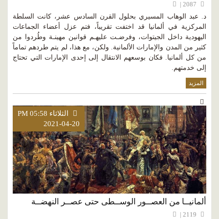
2087 |
د. عبد الوهاب المسيري بحلول القرن السادس عشر، كانت السلطة
المركزية في ألمانيا قد اختفت تقريباً، فتم عزل أعضاء الجماعات
اليهودية داخل الجيتوات، وفرضـت عليهـم قوانين مهينـة وطُردوا من
كثير من المدن والإمارات الألمانية. ولكن، مع هذا، لم يتم طردهم تماماً
من كل ألمانيا. فكان بوسعهم الانتقال إلى إحدى الإمارات التي تحتاج
إلى خدمتهم.
المزيد
الثلاثاء PM 05:58
2021-04-20
ألمانيــا من العصــور الوســطى حتى عصــر النهضــة
2119 |