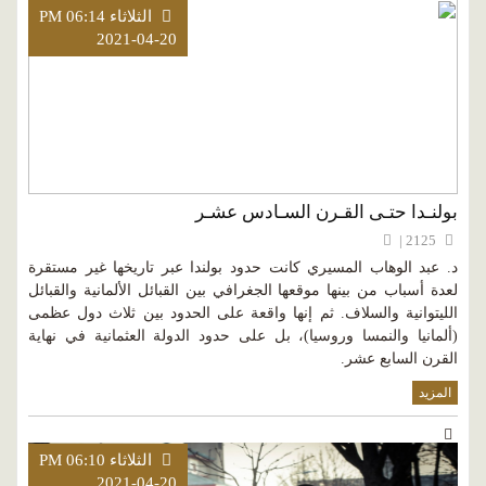
الثلاثاء PM 06:14
2021-04-20
بولنـدا حتـى القـرن السـادس عشـر
2125 |
د. عبد الوهاب المسيري كانت حدود بولندا عبر تاريخها غير مستقرة
لعدة أسباب من بينها موقعها الجغرافي بين القبائل الألمانية والقبائل
الليتوانية والسلاف. ثم إنها واقعة على الحدود بين ثلاث دول عظمى
(ألمانيا والنمسا وروسيا)، بل على حدود الدولة العثمانية في نهاية
القرن السابع عشر.
المزيد
الثلاثاء PM 06:10
2021-04-20