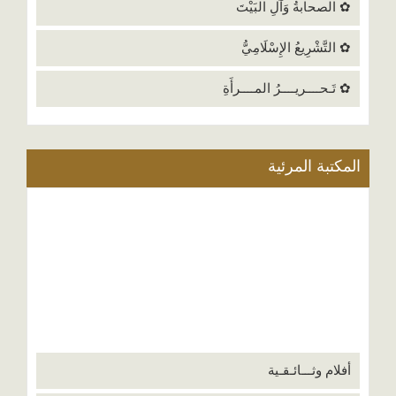
✿ الصحابةُ وَآلِ البَيْتَ
✿ التَّشْرِيعُ الإِسْلَامِيُّ
✿ تَـحــــريــــرُ المــــرأَةِ
المكتبة المرئية
أفلام وثـــائـقـية