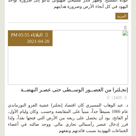
عودة المسيح. وظهر فكر مسيحي صهيوني يدعو إلى ضرورة تَواجُد
اليهود في كل أنحاء الأرض وضرورة هدايتهم
المزيد
الثلاثاء PM 05:55
2021-04-20
إنجـلترا من العصــور الوســطى حتى عصـر النهضــة
2425 |
د. عبد الوهاب المسيري كان اقتصاد إنجلترا عشية الغزو النورماندي
عام 1066 بسيطاً جداً، مبنياً على المقايضة وحسب. وكان وليام الأول،
أو الفاتح، يود أن يحصل على ريعه من الأرض التي فتحها نقداً، ولذا
قرر إدخال عنصر رأسمالي تجاري مالي. ووجد ضالته في أعضاء
الجماعات اليهودية بسبب فائدتهم ونفعهم