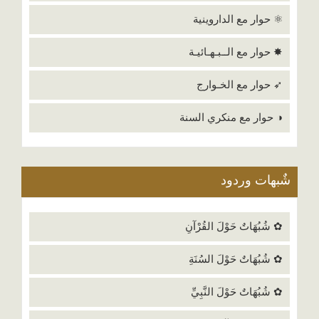
⚛ حوار مع الداروينية
✸ حوار مع الــبـهـائيـة
➶ حوار مع الخـوارج
◑ حوار مع منكري السنة
شٌبهات وردود
✿ شُبُهَاتٌ حَوْلَ القُرْآنِ
✿ شُبُهَاتٌ حَوْلَ السُنَةِ
✿ شُبُهَاتٌ حَوْلَ النَّبِيِّ