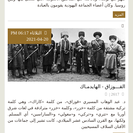
روسيا. وكان أعضاء الجماعة اليهودية يقومون بالعبادة
المزيد
الثلاثاء PM 06:17
2021-04-20
القـــوزاق - الهايدمـاك
2617 |
د. عبد الوهاب المسيري «قوزاق»، من كلمة «كازاك»، وهي كلمة
تركية مشتقة من كلمة «خزر»، وكلمة «خزر» مترادفة في لغات شرق
أوربا مع «تتري» و«تركي» و«مغولي» و«الساراسين» أي المسلم.
ولكنها، مع القرن السادس عشر الميلادي، كانت تشير إلى جماعات من
الأقنان السلاف المسيحيين