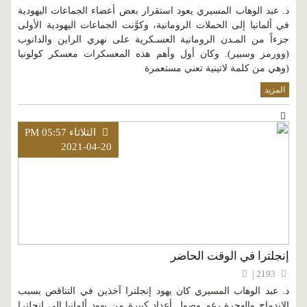
د. عبد الوهاب المسيري يعود استقرار بعض أعضاء الجماعات اليهودية
في ألمانيا إلى الحملات الرومانية، وكوَّنت الجماعات اليهودية الأولى
جزءاً من المـدن الرومانية العسـكرية على نهري الراين والدانوب
(وورمز وسبير). وكان أول وأهم هذه المعسكرات معسكر كولونيا
(وهي من كلمة لاتينية تعني مستعمرة
المزيد
الثلاثاء PM 05:57
2021-04-20
إنجلترا في الوقت الحاضر
2193 |
د. عبد الوهاب المسيري كان يهود إنجلترا آخذين في التناقص بسبب
الاندماج والهجرة رغم وصول أعداد كبيرة من يهود ألمانيا إلى إنجلترا