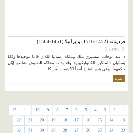
فرديناند (1452-1516) وإيزابيلا (1451-1504)
3305 |
د. عبد الوهاب المسيري ملك وملكة إسبانيا اللذان قاما بتوحيدها وكانا
يُسمَّيان «الملكين الكاثوليكيين». وقد بدأت محاكم التفتيش نشاطها إبّان
حكمهما، وفي هذه الفترة أيضاً اكتُشفت أمريكا.
المزيد
12
11
10
9
8
7
6
5
4
3
2
1
22
21
20
19
18
17
16
15
14
13
32
31
30
29
28
27
26
25
24
23