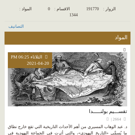
الزوار :
191770
الاقسام :
0
المواد :
1344
التصانيف
المواد
الثلاثاء PM 06:25
2021-04-20
تقســـيم بولنـــــدا
2664 |
د. عبد الوهاب المسيري من أهم الأحداث التاريخية التي تقع خارج نطاق
ما يُسمَّى «التاريخ اليهودي»، والتي أثرت في الجماعة اليهودية في