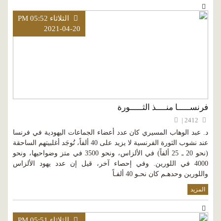
الثلاثاء PM 05:52
2021-04-20
فرنســـــا منــــذ الثـــــورة
2412 |
د. عبد الوهاب المسيري كان عدد أعضاء الجماعات اليهودية في فرنسا
عند نشوب الثورة الفرنسية لا يزيد على 40 ألفاً، تُوجَد أغلبيتهم الساحقة
(نحو 20 ـ 25 ألفاً) في الألزاس، ونحو 3500 في متز وضواحيها، ونحو
4000 في اللورين. وفي إحصاء آخر، قيل إن عدد يهود الألزاس
واللورين وحدهـم كان نحـو 40 ألفـاً
المزيد
الثلاثاء PM 05:51