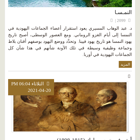
النمـسـا
2099 |
د. عبد الوهاب المسيري يعود استقرار أعضاء الجماعات اليهودية في
النمسا إلى أيام الغزو الروماني. ومع العصور الوسطى، أصبح تاريخ
يهود النمسا هو تاريخ يهود فيينا. وتحدَّد ووضع اليهود بوصفهم أقنان بلاط
وجماعة وظيفية وسيطة في تلك الآونة شأنهم في هذا شأن كل
الجماعات اليهودية في أوربا.
المزيد
الثلاثاء PM 06:04
2021-04-20