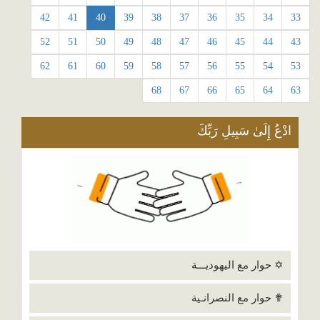
42
41
40
39
38
37
36
35
34
33
52
51
50
49
48
47
46
45
44
43
62
61
60
59
58
57
56
55
54
53
68
67
66
65
64
63
ادْعُ إِلَىٰ سَبِيلِ رَبِّكَ
✡ حوار مع اليهوديـــة
✟ حوار مع النصرانـية