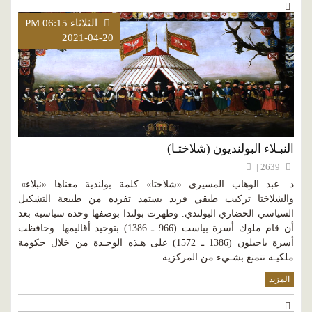
الثلاثاء PM 06:15
2021-04-20
النبـلاء البولنديون (شلاختـا)
2639 |
د. عبد الوهاب المسيري «شلاختا» كلمة بولندية معناها «نبلاء».
والشلاختا تركيب طبقي فريد يستمد تفرده من طبيعة التشكيل
السياسي الحضاري البولندي. وظهرت بولندا بوصفها وحدة سياسية بعد
أن قام ملوك أسرة بياست (966 ـ 1386) بتوحيد أقاليمها. وحافظت
أسرة ياجيلون (1386 ـ 1572) على هـذه الوحـدة من خلال حكومة
ملكيـة تتمتع بشـيء من المركزية
المزيد