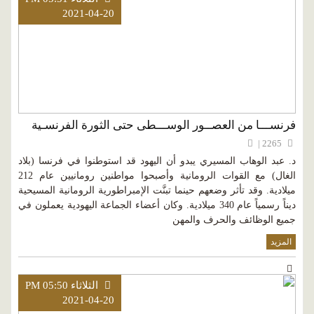
2021-04-20
فرنســـا من العصــور الوســـطى حتى الثورة الفرنسـية
2265 |
د. عبد الوهاب المسيري يبدو أن اليهود قد استوطنوا في فرنسا (بلاد
الغال) مع القوات الرومانية وأصبحوا مواطنين رومانيين عام 212
ميلادية. وقد تأثر وضعهم حينما تبنَّت الإمبراطورية الرومانية المسيحية
ديناً رسمياً عام 340 ميلادية. وكان أعضاء الجماعة اليهودية يعملون في
جميع الوظائف والحرف والمهن
المزيد
الثلاثاء PM 05:50
2021-04-20