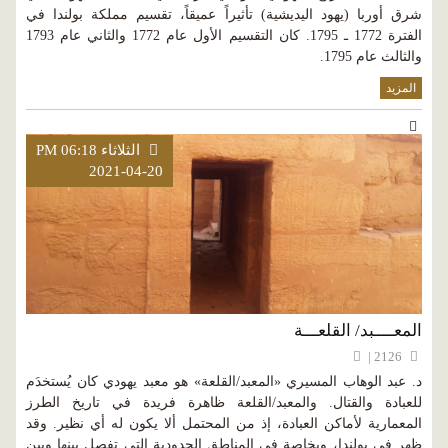
شرق أوربا (يهود اليديشية) تأثيراً عميقاً، تقسيم مملكة بولندا في
الفترة 1772 ـ 1795. كان التقسيم الأول عام 1772 والثاني عام 1793
والثالث عام 1795.
المزيد
الثلاثاء PM 06:18
2021-04-20
المعــــبد/ القلعـــة
2126 |
د. عبد الوهاب المسيري «المعبد/القلعة» هو معبد يهودي كان يُستخدَم
للعبادة والقتال. والمعبد/القلعة ظاهرة فريدة في تاريخ الطرز
المعمارية لأماكن العبادة، إذ من المحتمل ألا يكون له أي نظير. وقد
ظهر في بولندا، وبخاصة في المناطق الحدودية التي تفصل بينها وبين