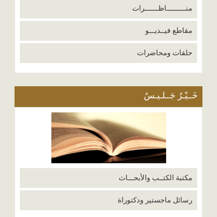
منــــــــــاظـــــــرات
مقاطع فيــديـــو
حلقات ومحاضرات
خَــيْـرُ جَــلـيـسٌ
مكتبة الكتــب والأبحـــاث
رسائل ماجستير ودكتوراة