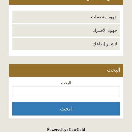
جهود منظمات
جهود الأفــراد
انشــر إبداعك
البحث
البحث
Powered by: GateGold