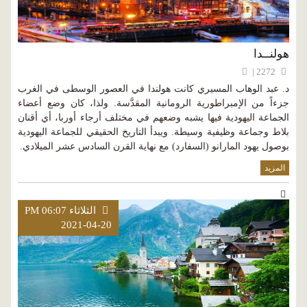
هولنــدا
2272 |
د. عبد الوهاب المسيري كانت هولندا في العصور الوسطى في الغرب
جزءاً من الإمبراطورية الرومانية المقدَّسة. ولذا، كان وضع أعضاء
الجماعة اليهودية فيها يشبه وضعهم في مختلف أرجاء أوربا، أي أقنان
بلاط وجماعة وظيفية وسيطة. ويبدأ التاريخ الحقيقي للجماعة اليهودية
بوصول يهود المارانو (السفارد) مع نهاية القرن السادس عشر الميلادي.
المزيد
الثلاثاء PM 06:07
2021-04-20