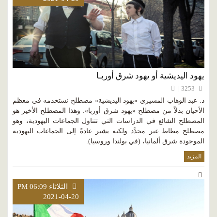
يهود اليديشية أو يهود شرق أوربـا
3253 |
د. عبد الوهاب المسيري «يهود اليديشية» مصطلح نستخدمه في معظم
الأحيان بدلاً من مصطلح «يهود شرق أوربا». وهذا المصطلح الأخير هو
المصطلح الشائع في الدراسات التي تتناول الجماعات اليهودية، وهو
مصطلح مطاط غير محدَّد ولكنه يشير عادةً إلى الجماعات اليهودية
الموجودة شرق ألمانيا، (في بولندا وروسيا).
المزيد
الثلاثاء PM 06:09
2021-04-20