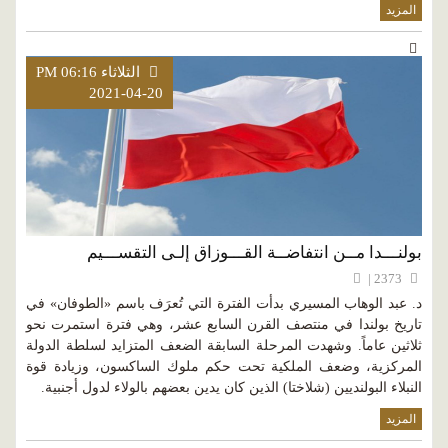
المزيد
الثلاثاء PM 06:16
2021-04-20
بولنـــدا مــن انتفاضــة القـــوزاق إلـى التقســـيم
2373 |
د. عبد الوهاب المسيري بدأت الفترة التي تُعرَف باسم «الطوفان» في
تاريخ بولندا في منتصف القرن السابع عشر، وهي فترة استمرت نحو
ثلاثين عاماً. وشهدت المرحلة السابقة الضعف المتزايد لسلطة الدولة
المركزية، وضعف الملكية تحت حكم ملوك الساكسون، وزيادة قوة
النبلاء البولنديين (شلاختا) الذين كان يدين بعضهم بالولاء لدول أجنبية.
المزيد