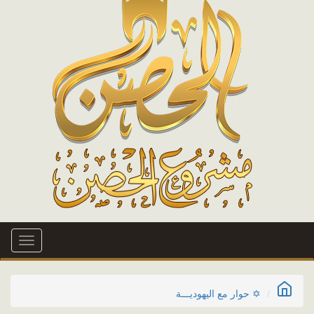
Toggle
igation
✡ حوار مع اليهوديـــة