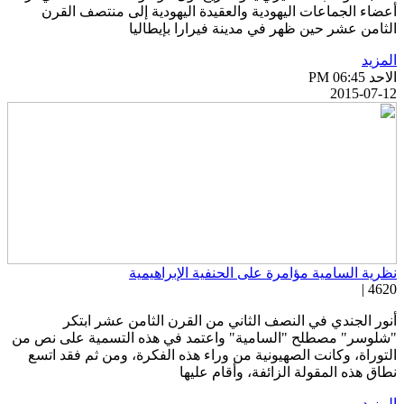
عضاء الجماعات اليهودية والعقيدة اليهودية إلى منتصف القرن
لثامن عشر حين ظهر في مدينة فيرارا بإيطاليا
لمزيد
احد PM 06:45
2015-07-1
ظرية السامية مؤامرة على الحنفية الإبراهيمية
4620 
نور الجندي في النصف الثاني من القرن الثامن عشر ابتكر
شلوسر" مصطلح "السامية" واعتمد في هذه التسمية على نص من
لتوراة، وكانت الصهيونية من وراء هذه الفكرة، ومن ثم فقد اتسع
طاق هذه المقولة الزائفة، وأقام عليها
لمزيد