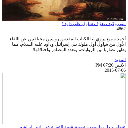
تى وكيف تعرّف شاول على داود؟
4862 
حمد سبيع يروي لنا الكتاب المقدس روايتين مختلفتين عن اللقاء
لأول بين شاول أول ملوك بني إسرائيل وداود عليه السلام، مما
ظهر تضارباً بين الروايات، وتعدد المصادر واختلافها!
لمزيد
اثنين PM 07:20
2015-07-0
ظام جمل بفلسطين تصحح قصة التوراة عن النبي إبراهيم