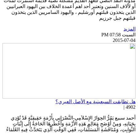
دونة النقد النصي للعهد القديم مشكلة نصية قديمة أستمرت لمئات
و لآلاف السنين وتعتبر أحد اهم أعمدة الخلاف بين اليهود العبرانيين
لذين يتخذون قبلتهم أورشليم ، واليهود السامريين الذين يتخذون
بلتهم جبل جرزيم
لمزيد
سبت PM 07:58
2015-07-0
ل تطابقت السبعينية مع الأصل العبري؟
4902 
حمد سبيع يَمُرُّ الحِوَارُ الإِسْلاَمِي-النَّصْرَانِي بِأَزْمَةٍ حَقِيقِيَّةٍ قَدْ تُوْدِي
ِحَيَاتِهِ، وَمِنْ أَوْضَحِ مَعَالِمِ هَذِهِ الأَزْمَةِ وَأَخْطَرِهَا الحَاجَةُ إِلَى إِثْبَاتِ
لثَّوَابِتِ، وَمُنَاقَشَةِ الُمَسَلَّمَاتِ، فَفِي الوَقْتِ الَّذِي يَتَحَدَّثُ فِيهِ العُلَمَاءُ