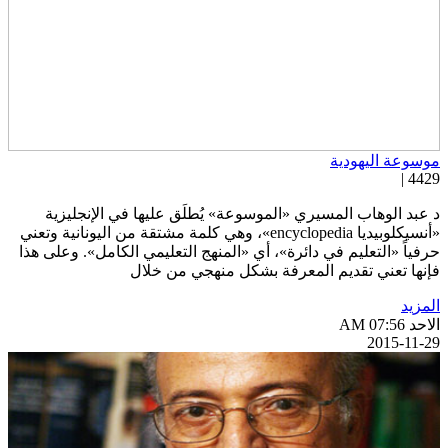
وسوعة اليهودية
4429 
 عبد الوهاب المسيري «الموسوعة» يُطلَق عليها في الإنجليزية
«أنسيكلوبيديا encyclopedia»، وهي كلمة مشتقة من اليونانية وتعني
رفياً «التعليم في دائرة»، أي «المنهج التعليمي الكامل». وعلى هذا
إنها تعني تقديم المعرفة بشكل منهجي من خلال
لمزيد
احد AM 07:56
2015-11-2