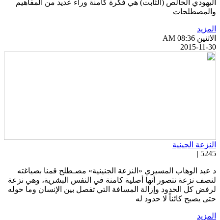
ليهودي الخالص (الثابت) هي فكرة كامنة وراء عديد من المفاهيم
المصطلحات
لمزيد
اثنين AM 08:36
2015-11-3
لنزعة الجينية
5245 
 عبد الوهاب المسيري «النزعة الجنينية» مصـطلح قمنا بصياغته
نصف نزعة نتصور أنها أصلية كامنة في النفس البشرية، وهي نزعة
رفض كل الحدود وإزالة المسافة التي تفصل بين الإنسان وما حوله
تى يصبح كائناً لا حدود له
لمزيد