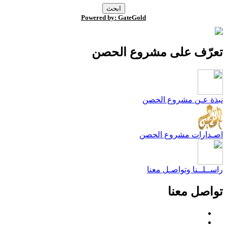
Powered by: GateGold
عرّف على مشروع الحصن
بذة عـن مشروع الحصن
صـدارات مشروع الحصن
اســلــنا وتواصـل معنا
واصل معنا