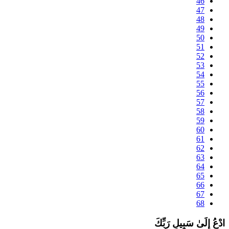
46
47
48
49
50
51
52
53
54
55
56
57
58
59
60
61
62
63
64
65
66
67
68
دْعُ إِلَىٰ سَبِيلِ رَبِّكَ