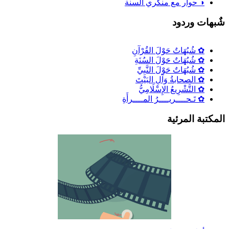
◑ حوار مع منكري السنة
ٌبهات وردود
✿ شُبُهَاتٌ حَوْلَ القُرْآنِ
✿ شُبُهَاتٌ حَوْلَ السُنَةِ
✿ شُبُهَاتٌ حَوْلَ النَّبِيِّ
✿ الصحابةُ وَآلِ البَيْتَ
✿ التَّشْرِيعُ الإِسْلَامِيُّ
✿ تَـحــــريــــرُ المــــرأَةِ
لمكتبة المرئية