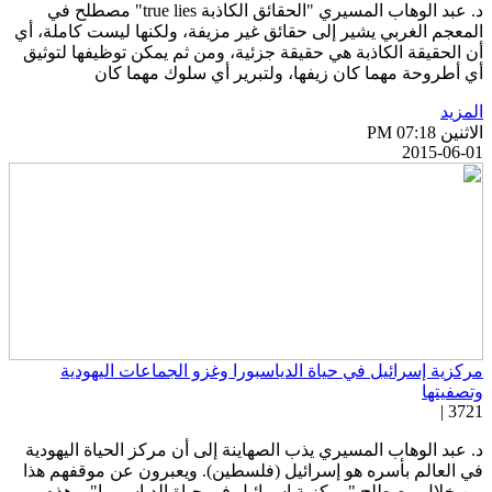
د. عبد الوهاب المسيري "الحقائق الكاذبة true lies" مصطلح في
لمعجم الغربي يشير إلى حقائق غير مزيفة، ولكنها ليست كاملة، أي
ن الحقيقة الكاذبة هي حقيقة جزئية، ومن ثم يمكن توظيفها لتوثيق
ي أطروحة مهما كان زيفها، ولتبرير أي سلوك مهما كان
لمزيد
اثنين PM 07:18
2015-06-0
ركزية إسرائيل في حياة الدياسبورا وغزو الجماعات اليهودية
تصفيتها
3721 
. عبد الوهاب المسيري يذب الصهاينة إلى أن مركز الحياة اليهودية
ي العالم بأسره هو إسرائيل (فلسطين). ويعبرون عن موقفهم هذا
ن خلال مصطلح "مركزية إسرائيل في حياة الدياسبورا". وهذه