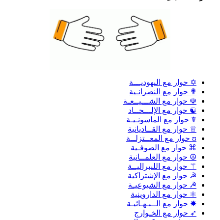
✡ حوار مع اليهوديـــة
✟ حوار مع النصرانـية
☫ حوار مع الشـــيــعـة
☯ حوار مع الإلـــحــاد
☤ حوار مع الماسونـيـة
♕ حوار مع القــاديانية
ʊ حوار مع المعــتزلــة
⌘ حوار مع الصوفـية
☮ حوار مع العلمــانية
⚚ حوار مع الليبراليــة
☭ حوار مع الإشتراكية
☭ حوار مع الشيوعيـة
⚛ حوار مع الداروينية
✸ حوار مع الــبـهـائيـة
➶ حوار مع الخـوارج