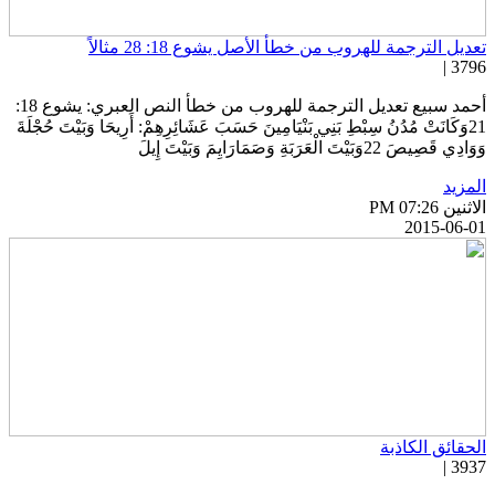
عديل الترجمة للهروب من خطأ الأصل يشوع 18: 28 مثالاً
3796 
أحمد سبيع تعديل الترجمة للهروب من خطأ النص العبري: يشوع 18:
21وَكَانَتْ مُدُنُ سِبْطِ بَنِي بَنْيَامِينَ حَسَبَ عَشَائِرِهِمْ: أَرِيحَا وَبَيْتَ حُجْلَةَ
َادِي قَصِيصَ 22وَبَيْتَ الْعَرَبَةِ وَصَمَارَايِمَ وَبَيْتَ إِيلَ
لمزيد
اثنين PM 07:26
2015-06-0
لحقائق الكاذبة
3937 