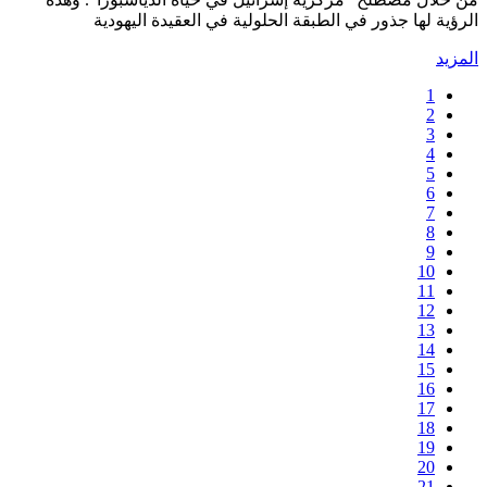
لرؤية لها جذور في الطبقة الحلولية في العقيدة اليهودية
لمزيد
1
2
3
4
5
6
7
8
9
10
11
12
13
14
15
16
17
18
19
20
21