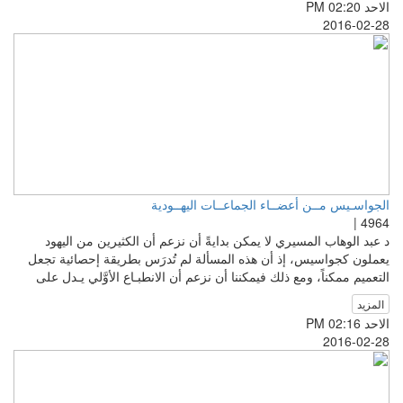
الاحد PM 02:20
2016-02-28
الجواسـيس مــن أعضــاء الجماعــات اليهــودية
4964 |
د عبد الوهاب المسيري لا يمكن بدايةً أن نزعم أن الكثيرين من اليهود
يعملون كجواسيس، إذ أن هذه المسألة لم تُدرَس بطريقة إحصائية تجعل
التعميم ممكناً، ومع ذلك فيمكننا أن نزعم أن الانطبـاع الأوَّلي يـدل على
المزيد
الاحد PM 02:16
2016-02-28