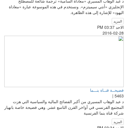
د عبد الوهاب المسيري «معاداة السامية» ترجمة شائعة للمصطلح
الإنجليزي «أنتي سيميتزم». ونستخدم في هذه الموسوعة عبارة «معاداة
اليهود» للإشارة إلى هذه الظاهرة.
المزيد
الاحد PM 03:37
2016-02-28
فضيحــة قنــاة بنـــما
5463 |
د عبد الوهاب المسيري من أكبر الفضائح المالية والسياسية التي هزت
المجتمع الفرنسي في أواخر القرن التاسع عشر. وهي فضيحة خاصة بانهيار
شركة قناة بنما الفرنسية
المزيد
الاحد PM 03:34