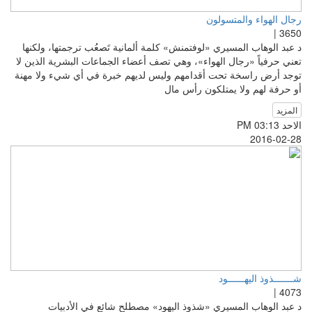
رجال الهواء والمتسولون
3650 |
د عبد الوهاب المسيري «لوفتمنش» كلمة ألمانية تَصعُب ترجمتها، ولكنها
تعني حرفياً «رجال الهواء»، وهي تصف أعضاء الجماعات البشرية الذين لا
توجد أرض راسخة تحت أقدامهم وليس لديهم خبرة في أي شيء ولا مهنة
أو حرفة لهم ولا يمتلكون رأس مال
المزيد
الاحد PM 03:13
2016-02-28
شـــــــذوذ اليهــــــود
4073 |
د عبد الوهاب المسيري «شذوذ اليهود» مصطلح شائع في الأدبيات