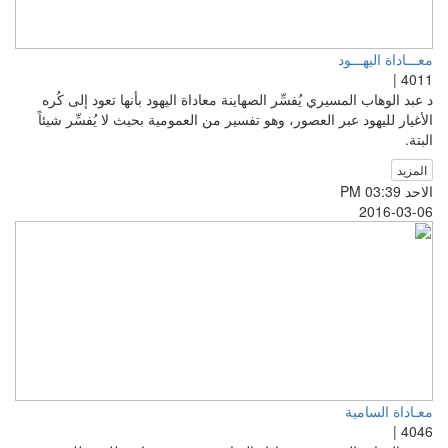
معـــاداة اليهـــود
4011 |
د عبد الوهاب المسيري يُفسِّر الصهاينة معاداة اليهود بأنها تعود إلى كُره
الأغيار لليهود عبر العصور، وهو تفسير من العمومية بحيث لا يُفسِّر شيئاً
البتة.
المزيد
الاحد PM 03:39
2016-03-06
معـاداة السامية
4046 |