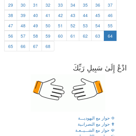
29
30
31
32
33
34
35
36
37
38
39
40
41
42
43
44
45
46
47
48
49
50
51
52
53
54
55
56
57
58
59
60
61
62
63
64
65
66
67
68
ادْعُ إِلَىٰ سَبِيلِ رَبِّكَ
✡ حوار مع اليهوديـــة
✟ حوار مع النصرانـية
☫ حوار مع الشـــيــعـة