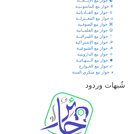
☯ حوار مع الإلـــحــاد
☤ حوار مع الماسونـيـة
♕ حوار مع القــاديانية
ʊ حوار مع المعــتزلــة
⌘ حوار مع الصوفـية
☮ حوار مع العلمــانية
⚚ حوار مع الليبراليــة
☭ حوار مع الإشتراكية
☭ حوار مع الشيوعيـة
⚛ حوار مع الداروينية
✸ حوار مع الــبـهـائيـة
➶ حوار مع الخـوارج
◑ حوار مع منكري السنة
شٌبهات وردود