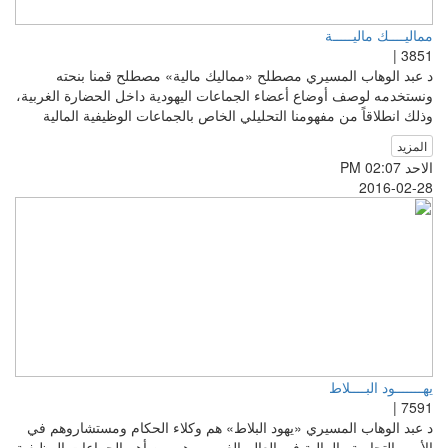
مماليــــك ماليـــــة
3851 |
د عبد الوهاب المسيري مصطلح «مماليك مالية» مصطلح قمنا بنحته
ونستخدمه لوصف أوضاع أعضاء الجماعات اليهودية داخل الحضارة الغربية،
وذلك انطلاقاً من مفهومنا التحليلي الخاص بالجماعات الوظيفية المالية
المزيد
الاحد PM 02:07
2016-02-28
يهـــــــود البــــلاط
7591 |
د عبد الوهاب المسيري «يهود البلاط» هم وكلاء الحكام ومستشاروهم في
الأمور التجارية والمالية في العالم الغربي،وهم من أهم الجماعات الوظيفية