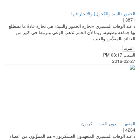
الخمور (النبيذ والكحول) والاتجار فيها
3871 |
د عبد الوهاب المسيري «تجارة الخمور والنبيذ» هي تجارة عادةً ما تضطلع
بها جماعة وظيفية، ربما لأن الخمر تُذهب الوعي وترتبط في كثير من
العقائد بالمقدَّس والغيب
المزيد
السبت PM 03:17
2016-02-27
المتعهـــــــدون العســـــكريون
4264 |
د عبد الوهاب المسيري المتعهدون العسكريون» هم المموِّلون من أعضاء