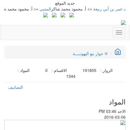
جديد الموقع
ن أبي ربيعة
=> أ. محمود محمد شاكر
المتنبي
=> أ. محمود محمد شاكر
معجم 
Toggle
navigation
✡ حوار مع اليهوديـــة
الزوار :
191805
الاقسام :
0
المواد :
1344
التصانيف
المواد
الاحد PM 03:46
2016-03-06