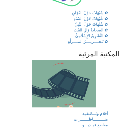
✿ شُبُهَاتٌ حَوْلَ القُرْآنِ
✿ شُبُهَاتٌ حَوْلَ السُنَةِ
✿ شُبُهَاتٌ حَوْلَ النَّبِيِّ
✿ الصحابةُ وَآلِ البَيْتَ
✿ التَّشْرِيعُ الإِسْلَامِيُّ
✿ تَـحــــريــــرُ المــــرأَةِ
المكتبة المرئية
أفلام وثـــائـقـية
منــــــــــاظـــــــرات
مقاطع فيــديـــو