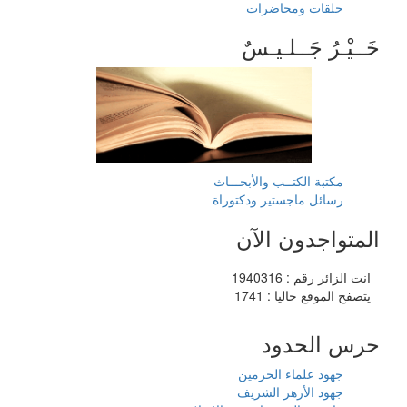
حلقات ومحاضرات
خَــيْـرُ جَــلـيـسٌ
مكتبة الكتــب والأبحـــاث
رسائل ماجستير ودكتوراة
المتواجدون الآن
انت الزائر رقم : 1940316
يتصفح الموقع حاليا : 1741
حرس الحدود
جهود علماء الحرمين
جهود الأزهر الشريف