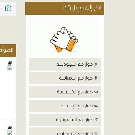
ادْعُ إِلَىٰ سَبِيلِ رَبِّكَ
المواد
✡ حوار مع اليهوديـــة
✟ حوار مع النصرانـية
☫ حوار مع الشـــيــعـة
☯ حوار مع الإلـــحــاد
☤ حوار مع الماسونـيـة
♕ حوار مع القــاديانية