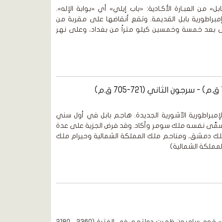
» من العبـارة الأكـادية: «باب إيلي» أي «بوابة الإله».
مبراطورية بابل القديمة. وتقع أنقاضها على مقربة من
ى بعد خمسة وخمسين كيلو متراً من بغداد، وعلى نهر
مبراطورية الآشورية الجديدة. هاجم بابل في أول سني
مَّى نفسه ملك سومر وأكاد. وقد فرض الجزية على عدة
لك دمشق، ومناحم ملك المملكة الشمالية وحيرام ملك
لمملكة الشمالية)
د. عبد الوهاب المسيري «الأكاديون» قوم ساميون ظهرت دولتهم في الفترة (2360 ـ 2180