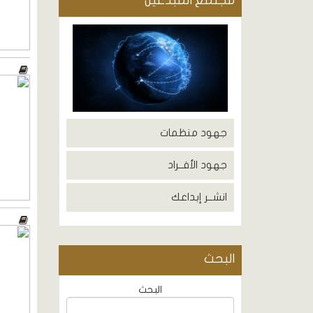
مجتمع المبدعين
جهود منظمات
جهود الأفــراد
انشــر إبداعك
البحث
البحث