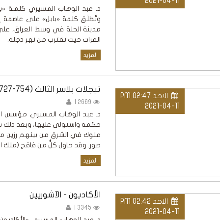
2021-04-11
د. عبد الوهاب المسيري كلمـة «بابل
وتُطلَق كلمة «بابل» على عاصمة إ
مدينة الحلة في وسط العراق، عل
الفرات حيث تقترب من نهر دجلة.
المزيد
تيجلات بلاسر الثالث (754-727 ق.م) - سرجون الثاني (721-705 ق.م)
الاحد PM 02:47
2669 |
2021-04-11
د. عبد الوهاب المسيري مؤسس الإ
حكمه واستولى عليها، وبعد ذلك س
ملوك في الشرق من بينهم رزين م
صور. وقد حاول كلٌّ من فاقح (ملك ا
المزيد
الأكاديون - الآشوريين
الاحد PM 02:42
3345 |
2021-04-11