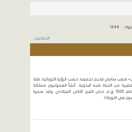
واد :
1344
التصانيف
ن» شعب سامي قديم تجمعه، حسب الرؤية التوراتية، صلة
 قصيرة من الحياة شبه البدوية، أنشأ العمونيون مملكة
شمالي مؤاب التي استمرت من عام 1500 ق.م حتى القرن الثاني الميلادي. وقد سموا
ن في التوراة).