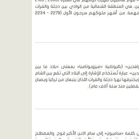
ين، في المنطقة الشمالية من الوادي بين دجلة والفرات
التي كانت تضم بابل ومدناً أخرى مهمة. من أشهر ملوكهم سرجون الأول (2279 - 2234
فدين» (باليونانية «ميزوبوتاميا» بمعنى «بلاد ما بين
دين». عبارة تُستخدَم للإشارة إلى البلاد التي تقع بين الشام
ترقها نهرا دجلة والفرات اللذان ينبعان من تركيا ويصبان
نفصلين منذ ستة آلاف عام).
 كلمة «ساميون» إلى سام الابن الأكبر لنوح. والمصطلح