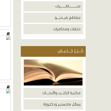
منــــــــــاظـــــــرات
مقاطع فيــديـــو
حلقات ومحاضرات
خَــيْـرُ جَــلـيـسٌ
مكتبة الكتــب والأبحـــاث
رسائل ماجستير ودكتوراة