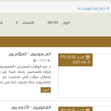
✡ حوار مع اليهوديـــة
الزوار :
190755
الاقسام :
0
الم
العـــمونيون - المؤابيــون
الاحد PM 02:58
3882 |
2021-04-11
د. عبد الوهاب المسيري «العمونيو
قرابة بالعبرانيين. وبعد فترة غير
عاصمتهم «رباة عمون» (ربة بني عمو
المزيد
العموريون - الأدومـيون
الاحد PM 02:55