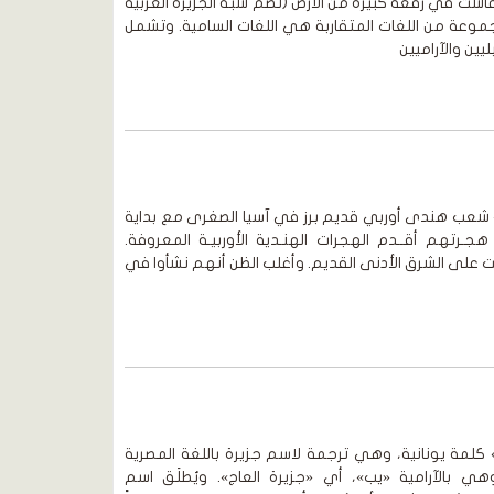
ت في رقعة كبيرة من الأرض (تضم شبه الجزيرة العربية
جموعة من اللغات المتقاربة هي اللغات السامية. وتشمل
يين والآراميين
» شعب هندى أوربي قديم برز في آسيا الصغرى مع بداية
دُّ هجـرتهم أقــدم الهجرات الهنـدية الأوربيـة المعروفة.
 على الشرق الأدنى القديم. وأغلب الظن أنهم نشأوا في
 كلمة يونانية، وهي ترجمة لاسم جزيرة باللغة المصرية
هي بالآرامية «يب»، أي «جزيرة العاج». ويُطلَق اسم