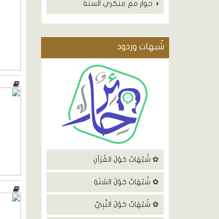
◑ حوار مع منكري السنة
شٌبهات وردود
✿ شُبُهَاتٌ حَوْلَ القُرْآنِ
✿ شُبُهَاتٌ حَوْلَ السُنَةِ
✿ شُبُهَاتٌ حَوْلَ النَّبِيِّ