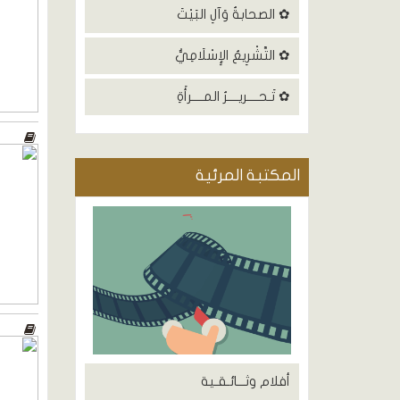
✿ الصحابةُ وَآلِ البَيْتَ
✿ التَّشْرِيعُ الإِسْلَامِيُّ
✿ تَـحــــريــــرُ المــــرأَةِ
المكتبة المرئية
أفلام وثـــائـقـية