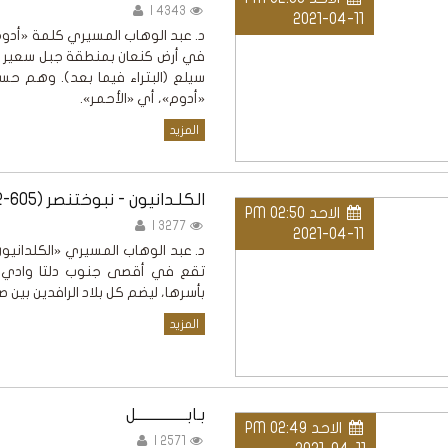
4343 |
2021-04-11
د. عبد الوهاب المسيري كلمة «أدوم
في أرض كنعان بمنطقة جبل سعير الت
سيلع (البتراء فيما بعد). وهم حسب
«أدوم»، أي «الأحمر».
المزيد
الكلـدانيون - نبوختنصر (605-562 ق.م)
الاحد PM 02:50
3277 |
2021-04-11
د. عبد الوهاب المسيري «الكلدانيو
تقع في أقصى جنوب دلتا وادي دجل
بأسرها، ليضم كل بلاد الرافدين بين صح
المزيد
بـابـــــــــــــــــل
الاحد PM 02:49
2571 |