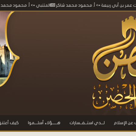
 ربيعة
=> أ. محمود محمد شاكر
المتنبي
=> أ. محمود محمد شاكر
معج
 عن الإسلام
لـــدي استــفــسارات
هـــــؤلاء أسلـــموا
كيف أعتنق 