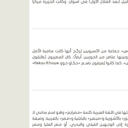
ل (بعد الشلال الأول) في أسوان، وكانت الجزيرة مركزاً
 جماعة من الآسيويين يُرجَّح أنها كانت سامية الأصل
بينها عناصر من الحوريين أيضاً). كان المصريون يُطلقون
عليهم لفظة «عامو» أي «الآسيويين». كما كانوا يُعرَفون باسـم «حكـاو خوو Hekau Khowe»
لها في اللغة العبرية كلمة «مصرايم» وهو اسم سامي لا
» بالآشورية و«ميصير» بالبابلية و«مصر» بالعربية. وصيغة
ة إلى الوجهين القبلي والبحري، أو مصر العليا ومصر