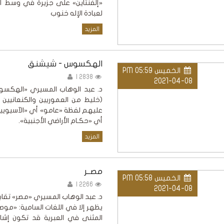
«إلفنتاين» على جزيرة في وسط الني
لعبادة الإله خنوب
المزيد
الهكسوس - شيشنق
الخميس PM 05:59
2838 |
2021-04-08
د. عبد الوهاب المسيري «الهكسوس»
(خليط من العموريين والكنعانيين و
أي «حكـام الأراضي الأجنبية».
المزيد
مصــر
الخميس PM 05:58
2266 |
2021-04-08
د. عبد الوهاب المسيري «مصر» تقاب
يظهر إلا في اللغات السامية: «موصور
المثنى في العبرية قد تكون إشار