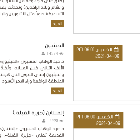
يُطلَق على مجموعة من الشعوب عاش
والشام وبلاد الرافدين) وتحدثت بم
التسمية شعوباً مثل الآشوريين والبابل
المزيد
الحيثيون
الخميس PM 06:01
4574 |
2021-04-08
د. عبد الوهاب المسيري «الحيثيون
الألف الثـاني قبـل المبـلاد، وتُعَـ
والحيثيون إحدى القوى التي هيمنت
المنطقة الواقعة وراء البحر الأسود
المزيد
إلفنتاين (جزيرة الفيلة )
الخميس PM 06:00
2223 |
2021-04-08
د. عبد الوهاب المسيري «إلفنتاين»
القديمة تعني «جزيرة الفيلة»، و