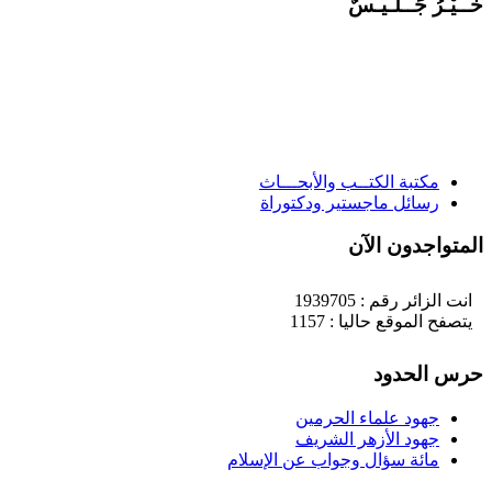
َــيْـرُ جَــلـيـسٌ
مكتبة الكتــب والأبحـــاث
رسائل ماجستير ودكتوراة
لمتواجدون الآن
انت الزائر رقم : 1939705
يتصفح الموقع حاليا : 1157
رس الحدود
جهود علماء الحرمين
جهود الأزهر الشريف
مائة سؤال وجواب عن الإسلام