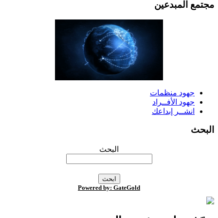
جتمع المبدعين
جهود منظمات
جهود الأفــراد
انشــر إبداعك
لبحث
البحث
Powered by: GateGold