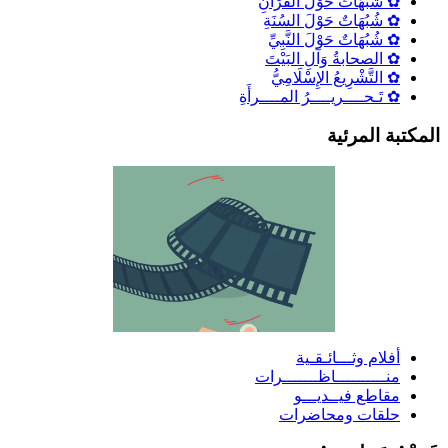
✿ شُبُهَاتٌ حَوْلَ القُرْآنِ
✿ شُبُهَاتٌ حَوْلَ السُنَةِ
✿ شُبُهَاتٌ حَوْلَ النَّبِيِّ
✿ الصحابةُ وَآلِ البَيْتَ
✿ التَّشْرِيعُ الإِسْلَامِيُّ
✿ تَـحــــريــــرُ المــــرأَةِ
لمكتبة المرئية
أفلام وثـــائـقـية
منــــــــــاظـــــــرات
مقاطع فيــديـــو
حلقات ومحاضرات