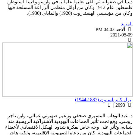
ينياً في طفولته ثم تلقَّى تعليماً علمانياً في وارسو وفيينا. استوطن
فلسطين عام 1912 وكان من أوائل منظمي الزراعة المسلحة فيها
كان من مؤسسي الهستدروت (1920) والماباي (1930).
لمزيد
الاحد PM 04:03
2021-05-0
يرل كاتزنلسـون (1887-1944)
2093 |
. عبد الوهاب المسيري صحفي وزعيم صهيوني عمالي، وابن تاجر
وسي. وقع تحت تأثير الجماعات اليهودية الاشتراكية الروسية منذ
بابه، وتأثر على وجه خاص بفكرة شذوذ الهيكل الاقتصادي لأعضاء
لجماعات اليهودية. كان من دعاة الصهيونية الإقليمية، ولكنه هاجر