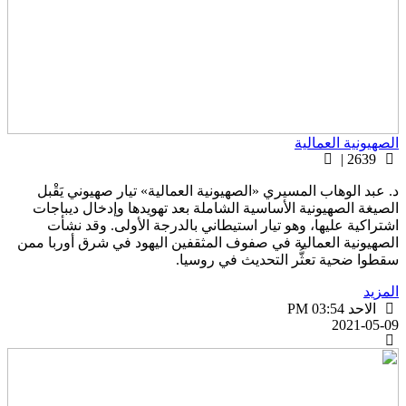
لصهيونية العمالية
2639 |
. عبد الوهاب المسيري «الصهيونية العمالية» تيار صهيوني يَقْبل
لصيغة الصهيونية الأساسية الشاملة بعد تهويدها وإدخال ديباجات
شتراكية عليها، وهو تيار استيطاني بالدرجة الأولى. وقد نشأت
لصهيونية العمالية في صفوف المثقفين اليهود في شرق أوربا ممن
قطوا ضحية تعثُّر التحديث في روسيا.
لمزيد
الاحد PM 03:54
2021-05-0