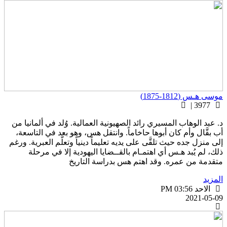
وسى هـس (1812-1875)
3977 |
. عبد الوهاب المسيري رائد الصهيونية العمالية. وُلد في ألمانيا من
ب بقَّال وأم كان أبوها حاخاماً. وانتقل هس، وهو بعد في التاسعة،
لى منزل جده حيث تلقَّى على يديه تعليماً دينياً وتعلَّم العبرية. ورغم
لك، لم يُبد هـس أي اهتمـام بالقــضايا اليهودية إلا في مرحلة
تقدمة من عمره. وقد اهتم هس بدراسة التاريخ
لمزيد
الاحد PM 03:56
2021-05-0