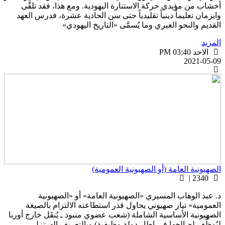
خشاب من مؤيدي حركة الاستنارة اليهودية. ومع هذا، فقد تلقَّى
ايزمان تعليماً دينياً تقليدياً حتى سن الحادية عشرة، فدرس العهد
لقديم والنحو العبري وما يُسمَّى «التاريخ اليهودي»
لمزيد
الاحد PM 03:40
2021-05-0
لصهيونية العامة (أو الصهيونية العمومية)
2340 |
. عبد الوهاب المسيري «الصهيونية العامة» أو «الصهيونية
لعمومية» تيار صهيوني يحاول قدر استطاعته الالتزام بالصيغة
لصهيونية الأساسية الشاملة (شعب عضوي منبوذ ـ يُنقَل خارج أوربا
يُوظَّف لصالحها في إطار دولة وظيفية) وبالتعريف الهرتزلي