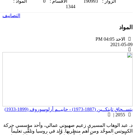
الزوار :
190993
الاقسام :
0
المواد :
1344
التصانيف
لمواد
الاحد PM 04:05
2021-05-0
ســحاق تابنكــين (1887-1973) - حاييــم أرلوسوروف (1899-1933)
2055 |
. عبد الوهاب المسيري زعيم صهيوني عمالي، وأحد مؤسسي حركة
لكيبوتس الموحَّد ومن أهم منظريها. وُلد في روسيا وتلقَّى تعليماً