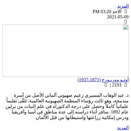
لمزيد
الاحد PM 03:20
2021-05-0
تـو ووربـورج (1871-1937)
2193 |
. عبد الوهاب المسيري زعيم صهيوني ألماني الأصل من أسرة
ندمجة، وهو ثالث رؤساء المنظمة الصهيونية العالمية. تلقَّى تعليماً
لمانياً كاملاً وحصل على درجة الدكتوراه في علم النبات من برلين
عام 1892. سافر أثناء دراسته إلى عدة مناطق في آسيا وأفريقيا
درس إمكانية زراعتها واستيطانها من قبَل الألمان
لمزيد