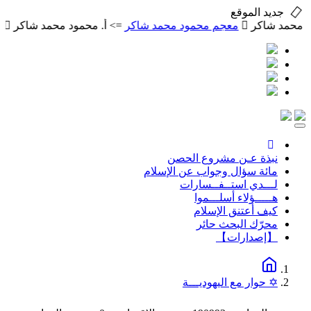
جديد الموقع
اكر
معجم محمود محمد شاكر
=> أ. محمود محمد شاكر
رسالة في ا
Toggle
navigation
نبذة عـن مشروع الحصن
مائة سؤال وجواب عن الإسلام
لـــدي استــفــسارات
هـــــؤلاء أسلـــموا
كيف أعتنق الإسلام
محرّك البحث حائر
【إصدارات】
✡ حوار مع اليهوديـــة