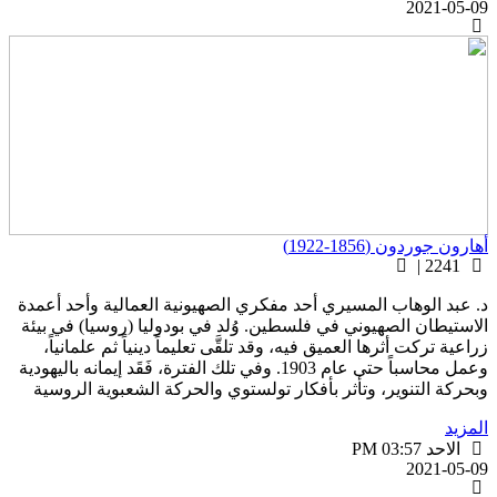
2021-05-0
هارون جوردون (1856-1922)
2241 |
. عبد الوهاب المسيري أحد مفكري الصهيونية العمالية وأحد أعمدة
لاستيطان الصهيوني في فلسطين. وُلد في بودوليا (روسيا) في بيئة
راعية تركت أثرها العميق فيه، وقد تلقَّى تعليماً دينياً ثم علمانياً،
وعمل محاسباً حتى عام 1903. وفي تلك الفترة، فَقَد إيمانه باليهودية
بحركة التنوير، وتأثر بأفكار تولستوي والحركة الشعبوية الروسية
لمزيد
الاحد PM 03:57
2021-05-0