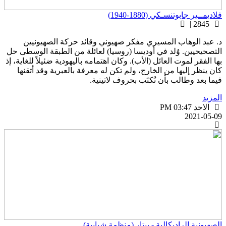
لاديمــير جابوتنسـكي (1880-1940)
2845 |
. عبد الوهاب المسيري مفكر صهيوني وقائد حركة الصهيونيين
لتصحيحيين. وُلد في أوديسا (روسيا) لعائلة من الطبقة الوسطى حل
ها الفقر لموت العائل (الأب). وكان اهتمامه باليهودية ضئيلاً للغاية، إذ
ان ينظر إليها من الخارج، ولم تكن له معرفة بالعبرية وقد أتقنها
يما بعد وطالب بأن تُكتَب بحروف لاتينية.
لمزيد
الاحد PM 03:47
2021-05-0
لصهيونية الراديكالية - بيتار (منظمة شبابية)