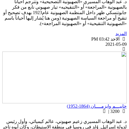
. عبد الوهاب المسيري «الصهيونية التصحيحية» وتترجم أحيانا
الصهيونية «المراجعة» أو «التنقيحيه» تيار صهيوني نابع من فكر
جابوتنسكي ظهر داخل المنظمة الصهيونية عام1923 بهدف تصحيح أو
نقيح أو مراجعة السياسة الصهيونية (ومن هنا يُشار إليها أحياناً باسم
الصهيونية التنقيحية» أو «الصهيونية المراجعة»).
لمزيد
الاحد PM 03:42
2021-05-0
اييـــم وايزمــــان (1864-1952)
3200 |
. عبد الوهاب المسيري زعيم صهيوني، عالم كيميائي، وأول رئيس
دولة إسرائيل. وُلد في روسيا في منطقة الاستيطان، وكان أبوه تاجر