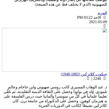
لصهيونية (الذي لا يختلف قط عن هذه الصيغة).
لمزيد
الاحد PM 03:22
2021-05-0
يكوب كلاتزكين (1882-1948)
2246 |
. عبد الوهاب المسيري كاتب روسي صهيوني وابن حاخام وعالم
لمودي. وُلد في بولندا وحصل على الثقافة الدينية التقليدية، ثم تلقَّى
عليماً علمانياً في كلٍّ من سويسرا وألمانيا حيث درس الفلسفة على
د هيرمان كوهين، وحصل على الدكتوراه من جامعة برن. كان
لاتزكين نشيطاً ككاتب في الدوريات العبرية.