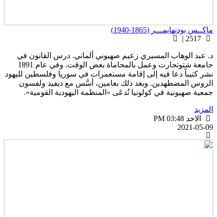
اكــس بودنهايمـــر (1865-1940)
2517 |
. عبد الوهاب المسيري زعيم صهيوني ألماني. درس القانون في
جامعة شتوتجارت وعمل بالمحاماة بعض الوقت. وفي عام 1891
شر كتيباً دعا فيه إلى إقامة مستعمرات في سوريا وفلسطين لليهود
لروس المضطهدين. وبعد ذلك بعامين، أسَّس مع ديفيد ولفسون
معية صهيونية في كولونيا تُدعَى «المنظمة اليهودية القومية».
لمزيد
الاحد PM 03:48
2021-05-0