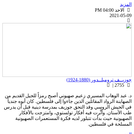
لمزيد
الاحد PM 04:00
2021-05-0
وزيــف ترومبلــدور (1880-1924)
2755 |
. عبد الوهاب المسيري زعيم صهيوني أصبح رمزاً للجيل القديم من
لصهاينة الرواد المقاتلين الذين جاءوا إلى فلسطين. كان أبوه جندياً
ي الجيش الروسي وقد التحق جوزيف بمدرسة دينية قبل أن يدرس
ب الأسنان. وأثَّرت فيه أفكار تولستوي، وامتزجت بالأفكار
لصهيونية حيث بدأت تتبلور لديه فكرة المستعمرات الصهيونية
لمسلحة في فلسطين.