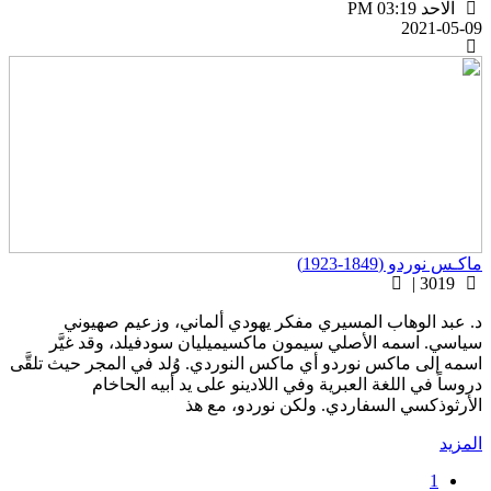
الاحد PM 03:19
2021-05-0
اكـس نوردو (1849-1923)
3019 |
. عبد الوهاب المسيري مفكر يهودي ألماني، وزعيم صهيوني
ياسي. اسمه الأصلي سيمون ماكسيميليان سودفيلد، وقد غيَّر
سمه إلى ماكس نوردو أي ماكس النوردي. وُلد في المجر حيث تلقَّى
روساً في اللغة العبرية وفي اللادينو على يد أبيه الحاخام
لأرثوذكسي السفاردي. ولكن نوردو، مع هذ
لمزيد
1