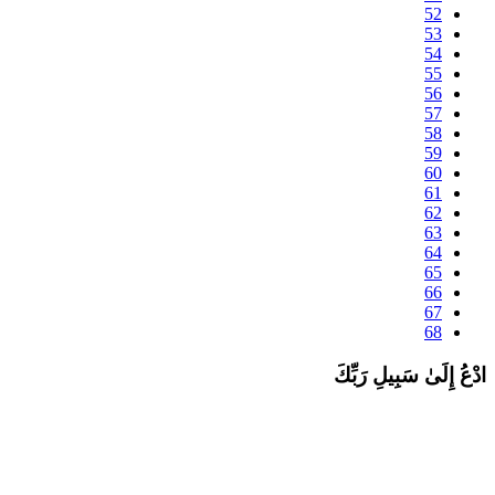
52
53
54
55
56
57
58
59
60
61
62
63
64
65
66
67
68
دْعُ إِلَىٰ سَبِيلِ رَبِّكَ