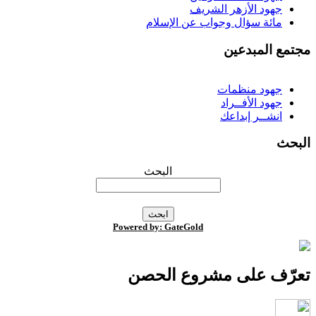
جهود الأزهر الشريف
مائة سؤال وجواب عن الإسلام
جتمع المبدعين
جهود منظمات
جهود الأفــراد
انشــر إبداعك
لبحث
البحث
Powered by: GateGold
عرّف على مشروع الحصن