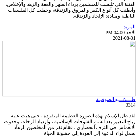
لفتنة التي تلبست للمسلمين برداء الطهر والعفة والزهد والإخلاص،
أبطنت كل أنواع الكفر والمروق والزندقة، وحملت كل الفلسفات
لباطلة ومبادئ الإلحاد والزندقة.
لمزيد
احد PM 04:00
2021-08-0
ـــلائـــع الصوفيـة
3314 
قد ظل الإسلام بهذه الصورة العظيمة المتفردة ، حتى هبت عليه
ياح التغيير بعد اتساع الفتوحات الإسلامية ، وازدياد الرخاء ، وحدوث
لانغماس في الترف الحضاري ، فقام نفر من المخلصين الزهاد
حمل لواء الدعوة إلى العودة إلى خشونة الحياة