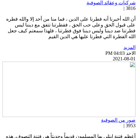
ركيات وعقائد الصوفية
3816 
ن الله أخبرنا أنه فطرنا على الدين ، فما منا من أحد إلا والله فطره
لى قبول الحق وعلى حب الحق ، ففطرتنا تتفق مع ديننا ليس
طرتنا ضد ديننا وليس ديننا فوق فطرتنا ، فلهذا سمعتم كيف جعل
لله الفطرة التي فطرنا عليها هي الدين القيم
لمزيد
احد PM 04:03
2021-08-0
ور من الصوفية
3953 
عظم فتنة ابتلي بها المسلمون قديماً وحديثاً هي فتنة التصوف. هذه