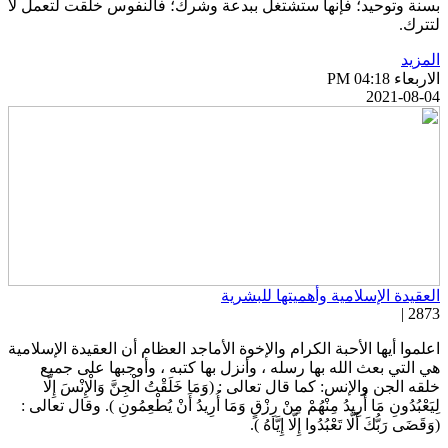
سنة وتوحيد؛ فإنها ستشتغل ببدعة وشرك؛ فالنفوس خلقت لتعمل لا
تترك.
لمزيد
اربعاء PM 04:18
2021-08-0
لعقيدة الإسلامية وأهميتها للبشرية
2873 
علموا أيها الأحبة الكرام والإخوة الأماجد العظام أن العقيدة الإسلامية
ي التي بعث الله بها رسله ، وأنزل بها كتبه ، وأوجبها على جميع
لقه الجن والإنس: كما قال تعالى : (وَمَا خَلَقْتُ الْجِنَّ وَالْإِنْسَ إِلَّا
ِيَعْبُدُونِ مَا أُرِيدُ مِنْهُمْ مِنْ رِزْقٍ وَمَا أُرِيدُ أَنْ يُطْعِمُونِ ). وقال تعالى :
َقَضَى رَبُّكَ أَلَّا تَعْبُدُوا إِلَّا إِيَّاهُ ).