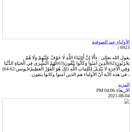
لأولياء عند الصوفية
6923 
قول الله تعالى : ﴿أَلَا إِنَّ أَوْلِيَاءَ اللَّهِ لَا خَوْفٌ عَلَيْهِمْ وَلَا هُمْ
يَحْزَنُونَ(62)الَّذِينَ آمَنُوا وَكَانُوا يَتَّقُونَ(63)لَهُمْ الْبُشْرَى فِي الْحَيَاةِ الدُّنْيَا
وَفِي الْآخِرَةِ لَا تَبْدِيلَ لِكَلِمَاتِ اللَّهِ ذَلِكَ هُوَ الْفَوْزُ الْعَظِيمُ﴾[يونس:62-64]
 في هذه الآية أنّ الأولياء هم الذين آمنوا وكانوا يتقون.
لمزيد
اربعاء PM 04:06
2021-08-0