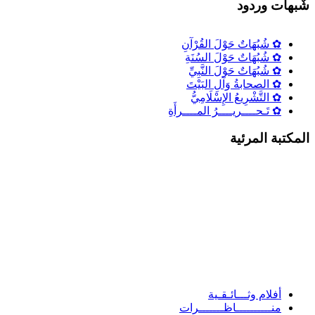
ٌبهات وردود
✿ شُبُهَاتٌ حَوْلَ القُرْآنِ
✿ شُبُهَاتٌ حَوْلَ السُنَةِ
✿ شُبُهَاتٌ حَوْلَ النَّبِيِّ
✿ الصحابةُ وَآلِ البَيْتَ
✿ التَّشْرِيعُ الإِسْلَامِيُّ
✿ تَـحــــريــــرُ المــــرأَةِ
لمكتبة المرئية
أفلام وثـــائـقـية
منــــــــــاظـــــــرات