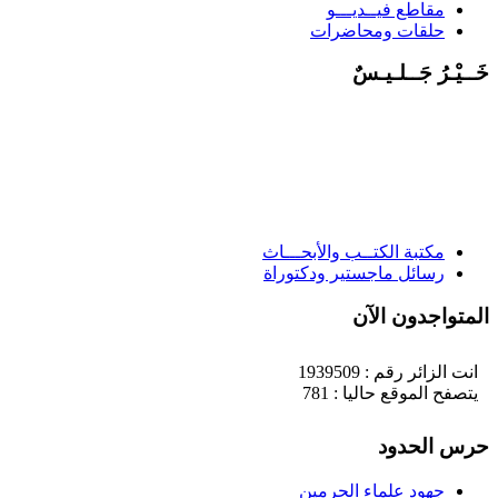
مقاطع فيــديـــو
حلقات ومحاضرات
َــيْـرُ جَــلـيـسٌ
مكتبة الكتــب والأبحـــاث
رسائل ماجستير ودكتوراة
لمتواجدون الآن
انت الزائر رقم : 1939509
يتصفح الموقع حاليا : 781
رس الحدود
جهود علماء الحرمين