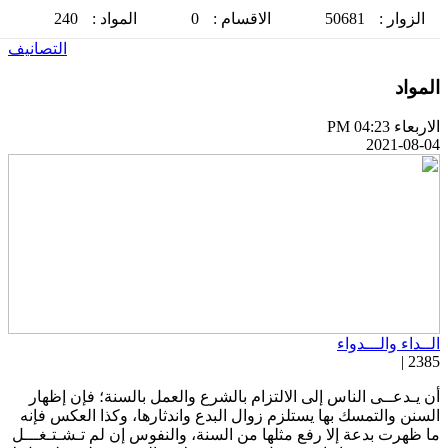
الزوار :
50681
الاقسام :
0
المواد :
240
التصانيف
لمواد
اربعاء PM 04:23
2021-08-0
لــداء والـــدواء
2385 
ن يـدعــى الناس إلى الالتزام بالشرع والعمل بالسنة؛ فإن إظهار
لسنن والتمسك بها يستلزم زوال البدع واندثارها، وكذا العكس فإنه
ا ظهرت بدعة إلا رفع مثلها من السنة، والنفوس إن لم تـشـتـغـــل