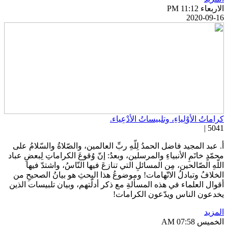
اربعاء PM 11:12
2020-09-1
راماتُ الأوْلِياءِ، وتلبيساتُ الأدْعِياء.
5041 
. عبد المجيد فاضل الحمدُ لِلّهِ ربِّ العالمين، والصّلاةُ والسّلامُ على
حمّدٍ خاتَمِ الأنبياءِ والمرسلين، وبعدُ: إنّ وُقوعَ الكراماتِ لِبعضِ عباد
للّهِ الصّالحين، مِن المسائلِ التي تنازعَ فيها النّاسُ، واشتدّ فيها
لخلافُ وتبادلُ الاتّهامات! وموضوعُ هذا البحثِ هو بيانُ الصحيحِ من
قوال العلماء في هذه المسألةِ مع ذكر أدلّتهم، وبيان تلبيسات الذين
خدعون الناس ويدّعون الكرامات!
لمزيد
خميس AM 07:58