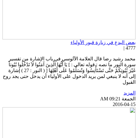
عض البدع في زيارة قبور الأولياء
4777 
حمد رشيد رضا قال العلامة الآلوسي في باب الإشارة من تفسير
ورة النور ما نصه : قوله تعالى : ] يَا أَيُّهَا الَّذِينَ آمَنُوا لاَ تَدْخُلُوا بُيُوتاً
غَيْرَ بُيُوتِكُمْ حَتَّى تَسْتَأْنِسُوا وَتُسَلِّمُوا عَلَى أَهْلِهَا [ ( النور : 27 ) إشارة
لى أنه لا ينبغي لمن يريد الدخول على الأولياء أن يدخل حتى يجد روح
لقبول
لمزيد
جمعة AM 09:21
2016-04-1