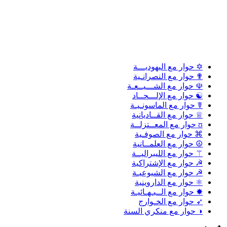
✡ حوار مع اليهوديـــة
✟ حوار مع النصرانـية
☫ حوار مع الشـــيــعـة
☯ حوار مع الإلـــحــاد
☤ حوار مع الماسونـيـة
♕ حوار مع القــاديانية
ʊ حوار مع المعــتزلــة
⌘ حوار مع الصوفـية
☮ حوار مع العلمــانية
⚚ حوار مع الليبراليــة
☭ حوار مع الإشتراكية
☭ حوار مع الشيوعيـة
⚛ حوار مع الداروينية
✸ حوار مع الــبـهـائيـة
➶ حوار مع الخـوارج
◑ حوار مع منكري السنة