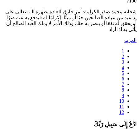
7100 
حاتة محمد صقر الكرامة: أمر خارق للعادة يظهره الله تعالى على
د عبد من عباده الصالحين حيًا أو ميتًا؛ إكرامًا له فيدفع به عنه ضرًا
و يحقق له نفعًا أو ينصر به حقًا، وذلك الأمر لا يملك العبد الصالح أن
أتي به إذا أراد
لمزيد
1
2
3
4
5
6
7
8
9
10
11
12
دْعُ إِلَىٰ سَبِيلِ رَبِّكَ