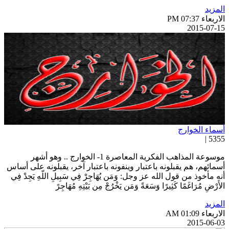
لمزيد
اربعاء PM 07:37
2015-07-1
سماء الخوارج
5355 
موسوعة المذاهب الفكرية المعاصرة 1- الخوارج .. وهو أشهر
سمائهم، هم يقبلونه باعتبار وينفونه باعتبار آخر، يقبلونه على أساس
نه مأخوذ من قول الله عز وجل: وَمَن يُهَاجِرْ فِي سَبِيلِ اللّهِ يَجِدْ فِي
لأَرْضِ مُرَاغَمًا كَثِيرًا وَسَعَةً وَمَن يَخْرُجْ مِن بَيْتِهِ مُهَاجِرً
لمزيد
اربعاء AM 01:09
2015-06-0