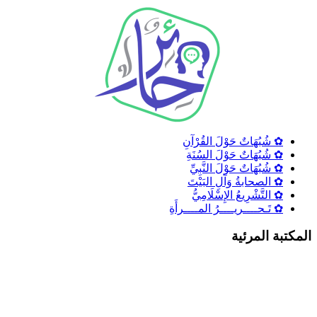
✿ شُبُهَاتٌ حَوْلَ القُرْآنِ
✿ شُبُهَاتٌ حَوْلَ السُنَةِ
✿ شُبُهَاتٌ حَوْلَ النَّبِيِّ
✿ الصحابةُ وَآلِ البَيْتَ
✿ التَّشْرِيعُ الإِسْلَامِيُّ
✿ تَـحــــريــــرُ المــــرأَةِ
لمكتبة المرئية