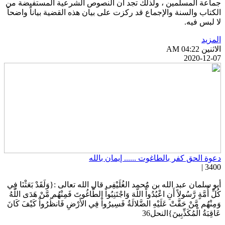
ماعة المسلمين ، ولذلك تجد أن النصوص الشرعية المستفيضة من
لكتاب والسنة والإجماع قد ركزت على بيان هذه القضية بياناً واضحاً
ا لبس فيه.
لمزيد
اثنين AM 04:22
2020-12-0
عوة الحق كفر بالطاغوت ...... إيمان بالله
3400 
بو سلمان عبد الله بن مٌحمد الغُلَيْفِى قال الله تعالى :{وَلَقَدْ بَعَثْنَا فِي
ُلِّ أُمَّةٍ رَّسُولاً أَنِ اعْبُدُواْ اللّهَ وَاجْتَنِبُواْ الطَّاغُوتَ فَمِنْهُم مَّنْ هَدَى اللّهُ
َمِنْهُم مَّنْ حَقَّتْ عَلَيْهِ الضَّلالَةُ فَسِيرُواْ فِي الأَرْضِ فَانظُرُواْ كَيْفَ كَانَ
َاقِبَةُ الْمُكَذِّبِينَ}النحل36