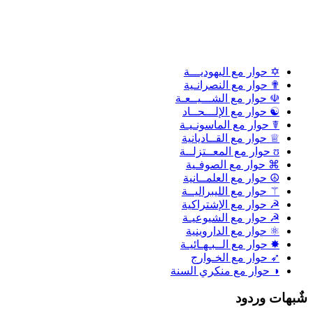
✡ حوار مع اليهوديـــة
✟ حوار مع النصرانـية
☫ حوار مع الشـــيــعـة
☯ حوار مع الإلـــحــاد
☤ حوار مع الماسونـيـة
♕ حوار مع القــاديانية
ʊ حوار مع المعــتزلــة
⌘ حوار مع الصوفـية
☮ حوار مع العلمــانية
⚚ حوار مع الليبراليــة
☭ حوار مع الإشتراكية
☭ حوار مع الشيوعيـة
⚛ حوار مع الداروينية
✸ حوار مع الــبـهـائيـة
➶ حوار مع الخـوارج
◑ حوار مع منكري السنة
ٌبهات وردود