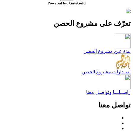
Powered by: GateGold
عرّف على مشروع الحصن
بذة عـن مشروع الحصن
صـدارات مشروع الحصن
اســلــنا وتواصـل معنا
واصل معنا