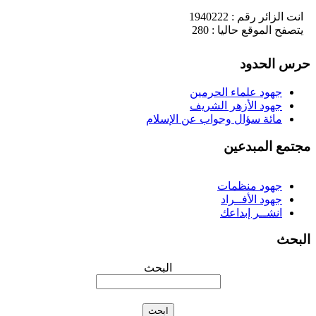
انت الزائر رقم : 1940222
يتصفح الموقع حاليا : 280
رس الحدود
جهود علماء الحرمين
جهود الأزهر الشريف
مائة سؤال وجواب عن الإسلام
جتمع المبدعين
جهود منظمات
جهود الأفــراد
انشــر إبداعك
لبحث
البحث