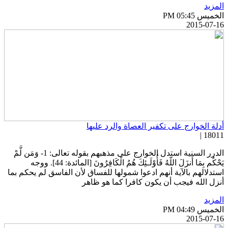
لمزيد
خميس PM 05:45
2015-07-1
دلة الخوارج على تكفير العصاة والرد عليها
18011 
الدرر السنية استدل الخوارج على مذهبهم بقوله تعالى: 1- وَمَن لَّمْ
يَحْكُم بِمَا أَنزَلَ اللّهُ فَأُوْلَـئِكَ هُمُ الْكَافِرُونَ [المائدة: 44]. ووجه
ستدلالهم بالآية أنهم ادعوا شمولها للفساق لأن الفاسق لم يحكم بما
نزل الله فيجب أن يكون كافرا كما هو ظاهر
لمزيد
خميس PM 04:49
2015-07-1