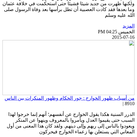
لكنها ظهرت من جديد شيئا فشيئا حتى استحكمت في خلافة عثمان
ما بعدها فقد كادت العصبية أن تطل برأسها بعد وفاة الرسول صلى
لله عليه وسلم
لمزيد
خميس PM 04:25
2015-07-1
ن أسباب ظهور الخوارج : جور الحكام وظهور المنكرات بين الناس
8910 
لدرر السنية هكذا يقول الخوارج عن أنفسهم؛ أنهم إنما خرجوا لهذا
لسبب حتى يقيموا العدل ويأمروا بالمعروف وينهوا عن المنكر
يعودوا بالناس إلى ربهم وإلى دينهم. ولقد كان هذا المعنى من أول
لمعاني التي يستعلن بها زعماء الخوارج فيحركون