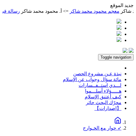
ديد الموقع
معجم محمود محمد شاكر
=> أ. محمود محمد شاكر
رسالة في الطريق إل
Toggle navigation
نبذة عـن مشروع الحصن
مائة سؤال وجواب عن الإسلام
لـــدي استــفــسارات
هـــــؤلاء أسلـــموا
كيف أعتنق الإسلام
محرّك البحث حائر
【إصدارات】
➶ حوار مع الخـوارج