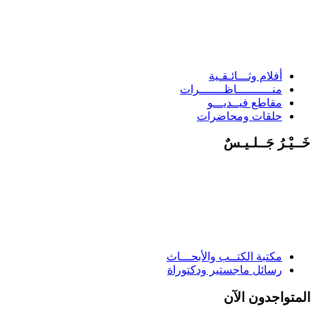
أفلام وثـــائـقـية
منــــــــــاظـــــــرات
مقاطع فيــديـــو
حلقات ومحاضرات
َــيْـرُ جَــلـيـسٌ
مكتبة الكتــب والأبحـــاث
رسائل ماجستير ودكتوراة
لمتواجدون الآن