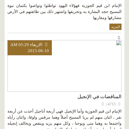
الإمام ابن قيم الجوزية فهؤلاء اليهود تواطئوا وتواصوا بكتمان نبوة
المسيح حجد البشارة به وتحريفها واشتهر ذلك بين طائفتهم في الأرض
مشارقها ومغاربها
المزيد
الاربعاء AM 05:29
2015-06-10
المناقضات في الإنجيل
4715 |
الإمام ابن قيم الجوزية وأما الإنجيل فهي أربعة أناجيل أخذت عن أربعة
نفر ، اثنان منهم لم يريا المسيح أصلاً وهما مرقس ولوقا، واثنان رأياه
واجتمعا به وهما متى ويوحنا ، وكل منهم يزيد وينقص ويخالف إنجيله