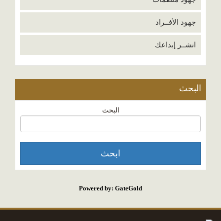
جهود الأفــراد
انشــر إبداعك
البحث
البحث
Powered by: GateGold