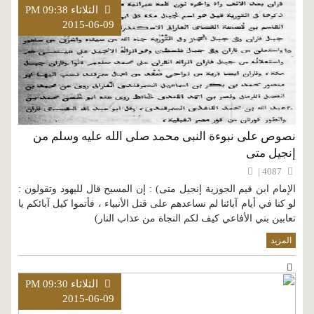
الثلاثاء PM 09:38
2015-06-09
نصوص على نبوءة النبى محمد صلى الله عليه وسلم من
إنجيل متى
4087 |
الإمام ابن قيم الجوزية إنجيل متى) : إن المسيح قال لليهود وتقولون :
لو كنا في أيام آبائنا لم نساعدهم على قتل الأنبياء ، فأتموا كيل آبائكم يا
تعابين بني الأفاعي كيف لكم النجاة من عذاب النار)
المزيد
الثلاثاء PM 09:30
2015-06-09