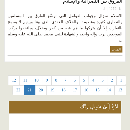
الفروق بين النصرانية والإسلام
4276 |
الاسلام سؤال وجواب العوامل التي توسِّع الفارق بين المسلمين
والنصارى كثيرة وعظيمة، والخلاف العقدي الذي بيننا وبينهم لا يسمح
بالتقارب إلا أن يتركوا ما هم فيه من كفر وضلال، ويلتحقوا بركب
الموحدين لرب وإله واحد، والشهادة للنبي محمد صلى الله عليه وسلم
ب
المزيد
12
11
10
9
8
7
6
5
4
3
2
1
22
21
20
19
18
17
16
15
14
13
ادْعُ إِلَىٰ سَبِيلِ رَبِّكَ