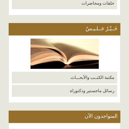
حلقات ومحاضرات
خَــيْـرُ جَــلـيـسٌ
مكتبة الكتــب والأبحـــاث
رسائل ماجستير ودكتوراة
المتواجدون الآن