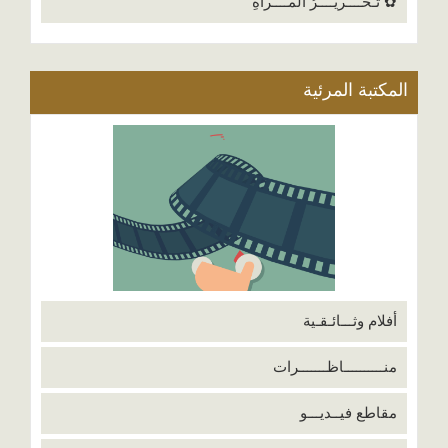
✿ تَـحــــريــــرُ المــــرأَةِ
المكتبة المرئية
أفلام وثـــائـقـية
منــــــــــاظـــــــرات
مقاطع فيــديـــو