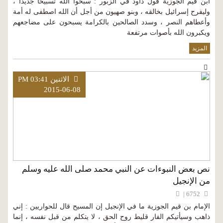
ابن قيم الجوزية قول داود في الزبور : سبحوا الله تسبيحاً جديداً ،
وليفرح إسرائيل بخالقه ، وبنو صهيون من أجل أن الله اصطفى له أمة
وأعطاهم النصر ، وسدد الصالحين بالكرامة يسبحون على مضاجعهم
ويكبرون الله بأصوات مرتفعة
المزيد
الاثنين PM 03:41
2015-06-08
نص بعض النبوءات عن النبي محمد صلى الله عليه وسلم
من الإنجيل
6752 |
الإمام بن قيم الجوزية ما في الإنجيل إن المسيح قال للحواريين : إني
ذاهب وسيأتيكم الفار قليط روح الحق ، لا يتكلم من قبل نفسه ، إنما