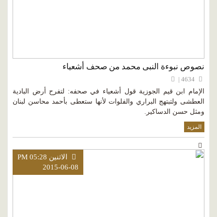
نصوص نبوءة النبى محمد من صحف أشعياء
4634 |
الإمام ابن قيم الجوزية قول أشعياء في صحفه: لتفرح أرض البادية
العطشى ولتبتهج البراري والفلوات لأنها ستعطى بأحمد محاسن لبنان
ومثل حسن الدساكير.
المزيد
الاثنين PM 05:28
2015-06-08