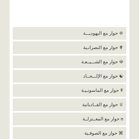
✡ حوار مع اليهوديـــة
✟ حوار مع النصرانـية
☫ حوار مع الشـــيــعـة
☯ حوار مع الإلـــحــاد
☤ حوار مع الماسونـيـة
♕ حوار مع القــاديانية
ʊ حوار مع المعــتزلــة
⌘ حوار مع الصوفـية