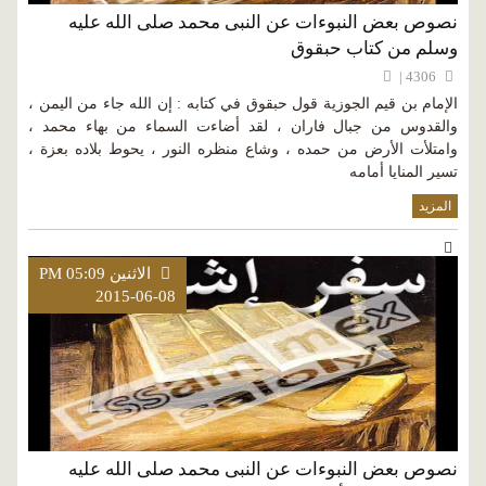
نصوص بعض النبوءات عن النبى محمد صلى الله عليه
وسلم من كتاب حبقوق
4306 |
الإمام بن قيم الجوزية قول حبقوق في كتابه : إن الله جاء من اليمن ،
والقدوس من جبال فاران ، لقد أضاءت السماء من بهاء محمد ،
وامتلأت الأرض من حمده ، وشاع منظره النور ، يحوط بلاده بعزة ،
تسير المنايا أمامه
المزيد
الاثنين PM 05:09
2015-06-08
نصوص بعض النبوءات عن النبى محمد صلى الله عليه