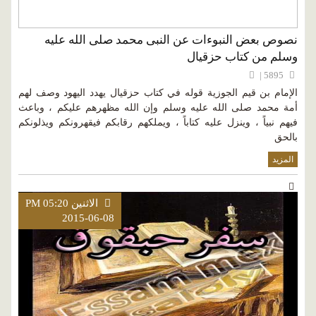
نصوص بعض النبوءات عن النبى محمد صلى الله عليه
وسلم من كتاب حزقيال
5895 |
الإمام بن قيم الجوزية قوله في كتاب حزقيال يهدد اليهود وصف لهم
أمة محمد صلى الله عليه وسلم وإن الله مظهرهم عليكم ، وباعث
فيهم نبياً ، وينزل عليه كتاباً ، ويملكهم رقابكم فيقهرونكم ويذلونكم
بالحق
المزيد
الاثنين PM 05:20
2015-06-08