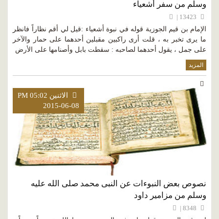
وسلم من سفر أشعياء
13423 |
الإمام بن قيم الجوزية قوله في نبوة أشعياء :قيل لي أقم نظاراً فانظر
ما يرى تخبر به ، قلت أرى راكبين مقبلين أحدهما على حمار والآخر
على جمل ، يقول أحدهما لصاحبه : سقطت بابل وأصنامها على الأرض
المزيد
الاثنين PM 05:02
2015-06-08
نصوص بعض النبوءات عن النبى محمد صلى الله عليه
وسلم من مزامير داود
8348 |