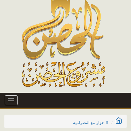
Toggle
igation
✟ حوار مع النصرانـية