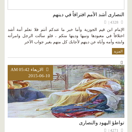
النصارى أشد الأمم افتراقاً في دينهم
4328 |
الإمام ابن قيم الجوزية وأما خبر ما عندكم أنتم فلا نعلم أمة أشد
اختلافاً في معبودها ونبيها ودينها منكم ، فلو سألت الرجل وامرأته
وابنته وأمه وأباه عن دينهم لأجابك كل منهم بغير جواب الآخر
المزيد
الاربعاء AM 05:42
2015-06-10
تواطؤ اليهود والنصارى
4271 |