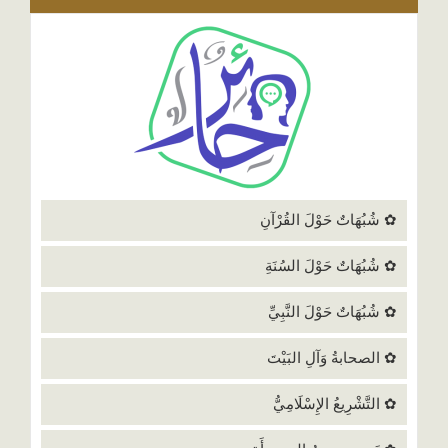
✿ شُبُهَاتٌ حَوْلَ القُرْآنِ
✿ شُبُهَاتٌ حَوْلَ السُنَةِ
✿ شُبُهَاتٌ حَوْلَ النَّبِيِّ
✿ الصحابةُ وَآلِ البَيْتَ
✿ التَّشْرِيعُ الإِسْلَامِيُّ