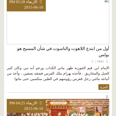
الاربعاء PM 05:28
2015-06-10
أول من ابتدع اللاهوت والناسوت في شأن المسيح هو
بولس
5991 |
الإمام ابن قيم الجوزية ظهر ماني الكذاب وزعم أنه نبي وكان كثير
الحيل والمخاريق ، فأخذه بهرام ملك الفرس فشقه نصفين ، وأخذ من
أتباعه مائتي رجل فغرس رؤوسهم في الطين منكسين حتى ماتوا
المزيد
الاربعاء PM 04:25
2015-06-10