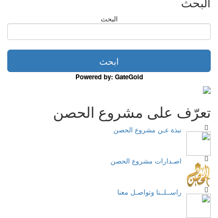
البحث
البحث
Powered by: GateGold
تعرّف على مشروع الحصن
نبذة عـن مشروع الحصن
اصـدارات مشروع الحصن
راســلــنا وتواصـل معنا