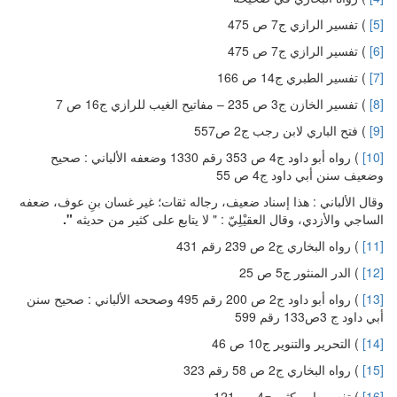
[5]
) تفسير الرازي ج7 ص 475
[6]
) تفسير الرازي ج7 ص 475
[7]
) تفسير الطبري ج14 ص 166
[8]
) تفسير الخازن ج3 ص 235 – مفاتيح الغيب للرازي ج16 ص 7
[9]
) فتح الباري لابن رجب ج2 ص557
[10]
) رواه أبو داود ج4 ص 353 رقم 1330 وضعفه الألباني : صحيح
وضعيف سنن أبي داود ج4 ص 55
وقال الألباني : هذا إسناد ضعيف، رجاله ثقات؛ غير غسان بنِ عوف، ضعفه
الساجي والأزدي، وقال العقيْلِيّ : " لا يتابع على كثير من حديثه
".
[11]
) رواه البخاري ج2 ص 239 رقم 431
[12]
) الدر المنثور ج5 ص 25
[13]
) رواه أبو داود ج2 ص 200 رقم 495 وصححه الألباني : صحيح سنن
أبي داود ج 3ص133 رقم 599
[14]
) التحرير والتنوير ج10 ص 46
[15]
) رواه البخاري ج2 ص 58 رقم 323
[16]
) تفسير ابن كثير ج4 ص 121