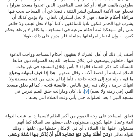
يطوفون
بالبيت عراة
، أو كما فعل المنافقون الذين اتخذوا
مسجد ضرارا
،
فجعلوا فيه الأئمة المضلين لنشر الفتنة ، فضلا عن أن المساجد يجب فيها
مراعاة أحكام خاصة
، فهي لا تحل لسكران باتفاق ، ولا يؤمن كذلك أن
يشرب فيها الخمر فتكون ناديا للمنافقين ، كما أنها لا تحل لجنب ولا حائض
على رأي ...وهكذا ثمة أحكام مرعية في المساجد ، والكافر لا يرعاها بحكم
كفره ..، وإن اضطر لمراعاتها مجاملة فلن يدوم علي ذلك طويلا .
أضف إلى ذلك أن أهل الشرك لا يفقهون أحكام المساجد وواجب الدعوة
فيها ، فلعلهم يتوسعون في إغلاق مساجد الله بعد الصلوات دون ضابط
للمسألة كما ذكر العلماء قالوا ( لا بأس بإغلاق المسجد في غير وقت
الصلاة لصيانته أو لحفظ آلاته ، وقال بعضهم :
هذا إذا خيف امتهانه وضياع
ما فيه
، ولم تدع إلى فتحه حاجة ، فأما إذا لم يخف من فتحه مفسدة ولا
انتهاك حرمة ، وكان فيه رفق بالناس ،
فالسنة فتحه
، كما
لم يغلق مسجد
النبي
(في زمنه ولا بعده)
[9]
، بل كان ومازالت حلق العلم تدرس في
مسجد النبي r بعد الصلوات حتى يأتي وقت الصلاة التي بعدها .
فغلق المساجد على وجه العموم من أكبر الظلم لاسيما إذا ما عينت الدولة
أئمة وعمال عليها يكونون مسئولون على حفظها بعد الصلاة كما أنهم
مسئولون عليها أثناء الصلاة ، أي في الإمكان حفظها دون غلقها ، وذلك
لقوله تعالى (
وَمَنْ أَظْلَمُ مِمَّنْ مَنَعَ مَسَاجِدَ اللَّهِ أَنْ يُذْكَرَ فِيهَا اسْمُهُ وَسَعَى