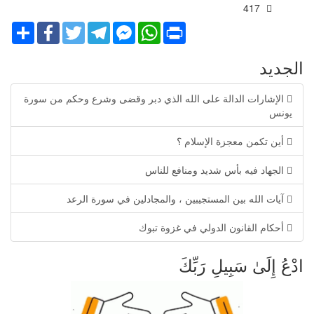
417
Share
Facebook
Twitter
Telegram
Facebook
WhatsApp
Print
Messenger
الجديد
الإشارات الدالة على الله الذي دبر وقضى وشرع وحكم من سورة
يونس
أين تكمن معجزة الإسلام ؟
الجهاد فيه بأس شديد ومنافع للناس
آيات الله بين المستجيبين ، والمجادلين في سورة الرعد
أحكام القانون الدولي في غزوة تبوك
ادْعُ إِلَىٰ سَبِيلِ رَبِّكَ