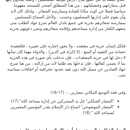
قبل سفاراتهم وقنصلياتهم ، من هذا المنطلق أضحى للمسجد مفهوما
سياسيا فضلا عن كونه مكانا للعبادة وممارسة الشعائر ، ولذلك كان لابد
وأن يقوم على إدارتها المسلمون وحسب ، ولأجل السماح للمسلمين
بممارسة شعائرهم بحرية في جميع بلدان العالم شرع جهاد الطلب متى
منعهم الكفار من إدارة مساجدهم وإقامة شعائرهم ونشر دعوتهم بحرية .
فلكل إنسان حرية في معتقده ، ولا يجوز إجباره على تغييره ، فللعقيدة
حصانة من التقييد أو المنع ، (لا إكراه في الدين) ، والدولة مهما كان شأنها
لا دخل لها في حرية المعتقدات ، فإن تدخلت بأي صورة في هذه الحرية
بما لا يضمن كفالتها ، فإن تدخلها يعد ظلما لابد من إزالته ، من هنا شرع
جهاد الصادين عن سبيل الله دون تقيد بحدود جغرافية أو اتفاقات سياسية
متى .
وفي فقه التوسع المكاني معيارين : - (17-18)
"المعيار الشكلي" غل يد المشركين عن إدارة مساجد الله" (17)
"المعيار الموضوعي" اتساع دار الإسلام بقدر المؤمنين المعمرين
لمساجد الله " (18)
المعيار الشكلي
:
المسجد معيار أرض الإسلام بما يستوجب غل يد