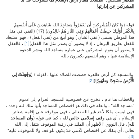
المشركين عن إدار
تها
قوله (مَا كَانَ لِلْمُشْرِكِينَ أَن يَعْمُرُواْ
مَسَاجِدَ
الله شَاهِدِينَ عَلَى أَنفُسِهِمْ
بِالْكُفْرِ أُوْلَئِكَ حَبِطَتْ أَعْمَالُهُمْ وَفِي النَّارِ هُمْ خَالِدُونَ) (17) (النفي في مثل
هذا الموطن يسمى ( نفي الشأن ) وهو أبلغ من (نفي الفعل) ، فهو استبعاد
للفعل بطريق البرهان ، إذ لا يتصور أن يصدر مثل هذا الفعل)
[1]
، فالعقل
لا يتصور أن يقوم المشركين على عمارة مساجد الله ونشر الدعوة
الإسلامية فيها ، وهم أنفسهم يكفرون بالله
والمسجد كل أرض طاهرة خصصت للصلاة عليها ، لقوله r (
وَجُعِلَتْ لِي
الْأَرْضُ مَسْجِدًا وَطَهُورًا
)
[2]
والخطاب هنا عام ، فخرج عن خصوصية المسجد الحرام إلى عموم
"مساجد الله" ، والعلة في ذلك هو اختصاص المساجد بأنها ملك لله وحده ،
فهي ليست ملكا لأحد غير الله تعالى ، فهي موقوفة على إقامة شعائر
الإسلام ، أي هي
وقف إسلامي خالص لله
، كما في قوله (
وأن المساجد
لله
)، قال النووي "الأظهر أن الملك في رقبة الموقوف ينتقل إلى الله
تعالى، أي ينفك عن اختصاص لآدمي فلا يكون للواقف ولا للموقوف عليه"
.
[3]