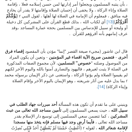
، بأن ينتبه المسلمون ويجعلوا أمر إدارتها لمن حسن إسلامه فعلا ، بإقامة
الصلاة وإتاء الزكاة ، ولا يخفى أن إحسان الصلاة وإقامتها لا يقدر أن يخادع
فيه منافق ، فمعلوم أن الإمامة في الصلاة لها أهلها ، لقول النبي r (
يَؤُمُّكُمْ
أَقْرَؤُكُمْ
)
[13]
أي لكتاب الله ، بذلك قطع القرآن على المشركين كل دخيلة
أو وليجة أو سبيل للإندساس بين المسلمين بحجة عمارة المساجد ،وقد
عرف إمامهم بأنه أقرؤهم للقرآن .
قال ابن عاشور (مجيء صيغة القصر "إنما" مؤذن بأن المقصود
إقصاء فرق
أخرى
-
فتضمن صريح الآية اقصاء غير المؤمنين
- وتعين أن يكون المراد
من الموصول وصلته "
خصوص" المسلمين
، لأن مجموع الصفات المذكورة
في الصلة لا يثبت لغيرهم ، فاليهود والنصارى آمنوا بالله واليوم الآخر لكنهم
لم يقيموا الصلاة ولم يؤتوا الزكاة ، واستغنى عن ذكر الإيمان برسوله محمد
r بما يدل عليه من آثار شريعته ، وهو الإيمان باليوم الآخر وإقام الصلاة
وإيتاء الزكاة)
[14]
.
وينبني على ما تقدم أن تكون هذه المسألة
أحد مبررات جهاد الطلب في
سبيل الله
، حيث يسعي المسلمون إلى
تأمين مساجد الله تعالى من عبث
المشركين
، كما تتضمن سعي المسلمين إلى توسيع دار الإسلام بقدر
مساجد الله تعالى ،
فأيما أرض وجد فيها مسلم فإنه يتخذ منها مسجدا
لإقامة شعائر الله
، لقوله r (أُعْطِيتُ خَمْسًا لَمْ يُعْطَهُنَّ أَحَدٌ قَبْلِي نُصِرْتُ