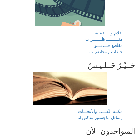
أفلام وثـــائـقـية
منــــــــــاظـــــــرات
مقاطع فيــديـــو
حلقات ومحاضرات
خَــيْـرُ جَــلـيـسٌ
مكتبة الكتــب والأبحـــاث
رسائل ماجستير ودكتوراة
المتواجدون الآن