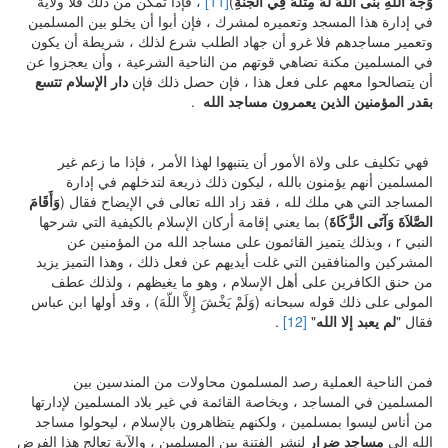
وَجْهَ اللَّهِ بَنَى اللَّهُ لَهُ مِثْلَهُ فِي الْجَنَّةِ
)
[11]
، فإذا تمكن من ذلك فلا ولاية
في إدارة هذا المسجد وتعميره لمشرك ، فإن أبوا أن يخلو بين المسلمين
وتعمير مساجدهم فلا غرو أن جهاد الطلب شرع لذلك ، شريطة أن يكون
في المسلمين مكنة تضاهي قوتهم من الناحية الشرعية ، وأن يعجزوا عن
أن يتصالحوا معهم على فعل هذا ، فإن حصل ذلك فإن
دار الإسلام تتسع
بقدر المؤمنين الذين يعمرون مساجد الله
.
فهي تكليف على ولاة الأمور أن يتنبهوا لهذا الأمر ، فإذا ما زعم غير
المسلمين أنهم يؤمنون بالله ، ليكون ذلك ذريعة لتدخلهم في إدارة
المساجد التي هي ملك لله ، فقد زاد الله تعالى في الإيضاح فقال (
وَأَقَامَ
الصَّلاَةَ وَآتَى الزَّكَاةَ
) بما يعني إقامة أركان الإسلام بالكيفية التي شرحها
النبي r ، وبذلك يتميز القائمون على مساجد الله من المؤمنين عن
المشركين والمنافقين التي غلت أيديهم عن فعل ذلك ، وهذا التميز يزيد
من حنق الكافرين على أهل الإسلام ، وهو ما يغيظهم ، ولذلك عطف
المولى على ذلك قوله سبحانه (وَلَمْ يَخْشَ إِلاَّ اللّهَ) ، وقد أولها ابن عباس
فقال "
لم يعبد إلا الله
"
[12]
.
فمن الناحية العملية رصد المسلمون محاولات من المندسين بين
المسلمين في المساجد ، وبخاصة القائمة في غير بلاد المسلمين لإدارتها
من أناس ليسوا بمسلمين ، ولكنهم يتظاهرون بالإسلام ، ليحولوا مساجد
الله إلى
مساجد ضرار
لنشر الفتنة بين المسلمين ، والآية تعالج هذا الفرض