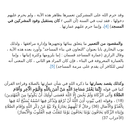
وقد حرم الله على المشركين تعميرها بظاهر هذه الآية ، ولم يحرم عليهم
دخولها ، فقد ثبت في السنة (أن النبي r
كان يستقبل وفود المشركين في
المسجد
)
[4]
، وإنما حرم عليهم عمارتها .
والمقصود من التعمير
ما يتعلق ببنائها وتجهيزها وإدارة مرافقها ، ولذلك
بوب البخاري بابا بعنوان "التعاون في بناء المساجد" وأورد بعده هذه الآية ،
وقال الرازي (عمارة المساجد قسمان : إما بلزومها وكثرة إتيانها ، وإما
بالعمارة المعروفة في البناء ، فإن كان المراد هو الثاني ، كان المعنى أنه
ليس للكافر أن يقدم على مرمة المساجد)
[5]
.
وكذلك يقصد بعمارتها
ما ذكره الله في شأن عمارتها بالصلاة وقراءة القرآن
كما في قوله (
إِنَّمَا يَعْمُرُ مَسَاجِدَ اللَّهِ مَنْ آَمَنَ بِاللَّهِ وَالْيَوْمِ الْآَخِرِ وَأَقَامَ
الصَّلَاةَ
وَآَتَى الزَّكَاةَ وَلَمْ يَخْشَ إِلَّا اللَّهَ فَعَسَى أُولَئِكَ أَنْ يَكُونُوا مِنَ الْمُهْتَدِينَ)
(18) ، وقوله (فِي بُيُوتٍ أَذِنَ اللَّهُ أَنْ تُرْفَعَ وَيُذْكَرَ فِيهَا اسْمُهُ يُسَبِّحُ لَهُ فِيهَا
بِالْغُدُوِّ وَالْآَصَالِ (36) رِجَالٌ لَا تُلْهِيهِمْ تِجَارَةٌ وَلَا بَيْعٌ عَنْ ذِكْرِ اللَّهِ وَإِقَامِ الصَّلَاةِ
وَإِيتَاءِ الزَّكَاةِ يَخَافُونَ يَوْمًا يَخَافُونَ يَوْمًا تَتَقَلَّبُ فِيهِ الْقُلُوبُ وَالْأَبْصَارُ)
(الأحزاب 37)