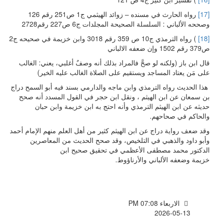
[17]
رواه الحارث في مسنده – زوائد الهيثمي ج1 ص251 رقم 126
وصححه الألباني : السلسلة الصحيحة المجلدات ج6 ص227 رقم2728
[18]
) رواه الترمذي ج10 ص 359 رقم 3018 وابن خزيمة في صحيحه ج2
ص379 رقم 1502 وإن ضعفه الالباني
قال ابن باز (ولكنه لو صحَّ فالمراد بذلك أنه وصفٌ أغلبي، يعني: الغالب
على مَن يعتاد المساجد ويستقيم على الصلاة الغالب عليه الخير)
هذا الحديث رواه الترمذي وابن ماجه والدارمي بسند فيه أبو السمح دراج
بن سمعان عن ابن الهيثم ، ونقل ابن حجر في القول المسدد أنه صحح
حديثه عن ابن الهيثم الترمذي وأنه احتج به ابن خزيمة وابن حبان
والحاكم في صحاحهم.
وقد ضعف رواية دراج عن ابن الهيثم كثير من أهل العلم منهم الإمام أحمد
وأبو داود والذهبي في التلخيص، وقد صحح الحديث من المعاصرين
الدكتور محمد مصطفى الأعظمي في تحقيق صحيح ابن
خزيمة وضعفه الألباني والأرناؤوط.
الاربعاء PM 07:08
2026-05-13