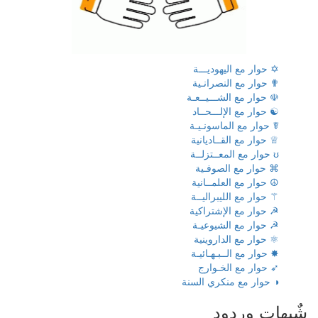
✡ حوار مع اليهوديـــة
✟ حوار مع النصرانـية
☫ حوار مع الشـــيــعـة
☯ حوار مع الإلـــحــاد
☤ حوار مع الماسونـيـة
♕ حوار مع القــاديانية
ʊ حوار مع المعــتزلــة
⌘ حوار مع الصوفـية
☮ حوار مع العلمــانية
⚚ حوار مع الليبراليــة
☭ حوار مع الإشتراكية
☭ حوار مع الشيوعيـة
⚛ حوار مع الداروينية
✸ حوار مع الــبـهـائيـة
➶ حوار مع الخـوارج
◑ حوار مع منكري السنة
شٌبهات وردود