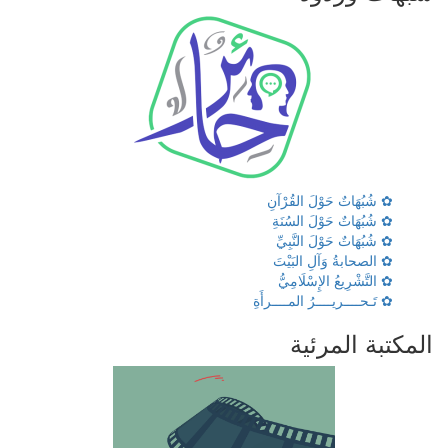
✿ شُبُهَاتٌ حَوْلَ القُرْآنِ
✿ شُبُهَاتٌ حَوْلَ السُنَةِ
✿ شُبُهَاتٌ حَوْلَ النَّبِيِّ
✿ الصحابةُ وَآلِ البَيْتَ
✿ التَّشْرِيعُ الإِسْلَامِيُّ
✿ تَـحــــريــــرُ المــــرأَةِ
المكتبة المرئية