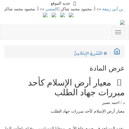
جديد الموقع
ي ربيعة
=> أ. محمود محمد شاكر
المتنبي
=> أ. محمود محمد شاكر
معجم م
Toggle
navigation
✿ التَّشْرِيعُ الإِسْلَامِيُّ
عرض المادة
معيار أرض الإسلام كأحد
مبررات جهاد الطلب
د / احمد نصير
معيار أرض الإسلام كأحد مبررات جهاد الطلب
تغدو المساجد في جميع بقاع الأرض موطنا للمسلمين ، وقبلة يلجأون إليها