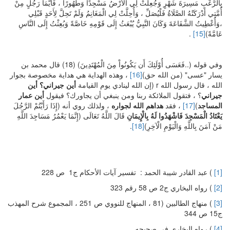
بِالرُّعْبِ مَسِيرَةَ شَهْرٍ وَجُعِلَتْ لِي الْأَرْضُ مَسْجِدًا وَطَهُورًا ، فَأَيُّمَا رَجُلٍ مِنْ
أُمَّتِي أَدْرَكَتْهُ الصَّلَاةُ فَلْيُصَلِّ ، وَأُحِلَّتْ لِي الْمَغَانِمُ وَلَمْ تَحِلَّ لِأَحَدٍ قَبْلِي
،وَأُعْطِيتُ الشَّفَاعَةَ وَكَانَ النَّبِيُّ يُبْعَثُ إِلَى قَوْمِهِ خَاصَّةً وَبُعِثْتُ إِلَى النَّاسِ
عَامَّةً)
[15]
.
وفي قوله (..فَعَسَى أُوْلَئِكَ أَن يَكُونُواْ مِنَ الْمُهْتَدِينَ) (18) قال محمد بن
يسار "عسى" (من الله حق)
[16]
، وهذه الهداية هي هداية مخصوصة بجوار
الله ، قال رسول الله r (إن الله لينادي يوم القيامة
أين جيراني؟ أين
جيراني
؟ ، فتقول الملائكة ربنا ومن ينبغي أن يجاورك؟ فيقول
أين عمار
المساجد
)
[17]
، فقد
هداهم الله لجواره
، ولذلك روي أنه (إِذَا رَأَيْتُمْ الرَّجُلَ
يَعْتَادُ الْمَسْجِدَ
فَاشْهَدُوا لَهُ بِالْإِيمَانِ
قَالَ اللَّهُ تَعَالَى (إِنَّمَا يَعْمُرُ مَسَاجِدَ اللَّهِ
مَنْ آمَنَ بِاللَّهِ وَالْيَوْمِ الْآخِرِ)
[18]
.
[1]
) عبد القادر شيبة الحمد : تفسير آيات الأحكام ج1 ص 228
[2]
) رواه البخاري ج2 ص 58 رقم 323
[3]
) منهاج الطالبين (81 ، المنهاج للنووي ص 251 ، المجموع شرح المهذب
ج15 ص 344
[4]
) رواه البخاري في صحيحه