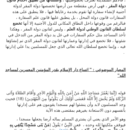
دولة المقر
، فهي أرض مقتطعة من أرضها تخصصها دولة المقر لدولة
أجنبية لإنشاء سفارة لها تقوم بخدمة رعاياها فيها ، فلا ينطبق على هذه
السفارات قانون دولة المحل ، بل ينطبق عليها قانون علم السفارة ،
فبالرغم من وقوعها داخل النطاق المكاني للدول الأجنبية إلا أنها
تخضع
لسلطان القانون الوطني لدولة العلم
، وليس لقانون دولة المقر ، وهكذا
تأخذ المساجد مثل حكم السفارات في غل يد دولة المقر من التدخل في
شئونها ، فلا تخضع في إدارتها وعمارتها لقانون دولة المقر الذي تم إنشاؤها
فيه ، وإنما تخضع لسلطان الله تعالى الذي جعل للمسلمين يدا علي إدارتها
.
المعيار الموضوعي : " اتساع دار الإسلام بقدر المؤمنين المعمرين لمساجد
الله"
قوله (إِنَّمَا يَعْمُرُ مَسَاجِدَ اللّهِ مَنْ آمَنَ بِاللّهِ وَالْيَوْمِ الآخِرِ وَأَقَامَ الصَّلاَةَ وَآتَى
الزَّكَاةَ وَلَمْ يَخْشَ إِلاَّ اللّهَ فَعَسَى أُوْلَئِكَ أَن يَكُونُواْ مِنَ الْمُهْتَدِينَ) (18) فحيث
وجد المسلمون لابد وأن ينشئوا لهم مسجدا يقومون هم على إدارتها
بأنفسهم دون الاستعانة بغيرهم بمقتضى هذه الآية
وهو الأمر الذي يعني أن يشتري المسلم بماله أرضا يجعلها مسجدا ،
فيوقف ملكيتها لله وحده ، فعن النَّبِيَّ r يَقُولُ (
مَنْ بَنَى مَسْجِدًا يَبْتَغِي بِهِ