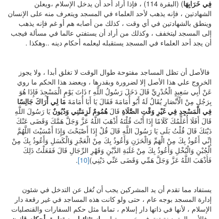
فِي خَرَابِهَا
) (البقرة 114) ، فإذا أراد أحد أن يدخل الإسلام ،ويعلن
الشهادتين ، فإنه يذهب لأحد العلماء في المسجد ويتعرف منه على الإنسان
وينطق بالشهادتين في أي وقت ، كذلك من أصابه هم أو غم فإنه يذهب
إلى المسجد ليتخفف ، وكذلك من أراد أن يستفتي عالما في مسألة فيجب
أن يجد أحد العلماء في المسجد يستقبله ليعلمه أحكام دينه ..وهكذا .
فالأصل أن تظل المساجد مفتوحة طوال الوقت لا تغلق أبدا ، ولا يجوز
الخروج علي هذا الأصل إلا لضرورة وبقدرها ، ويعضد هذا الحكم ما روي
عَنْ أَبِي سَعِيدٍ الْخُدْرِيِّ قَالَ دَخَلَ رَسُولُ اللَّهِ r ذَاتَ يَوْمٍ الْمَسْجِدَ فَإِذَا هُوَ
بِرَجُلٍ مِنْ الْأَنْصَارِ يُقَالُ لَهُ أَبُو أُمَامَةَ فَقَالَ يَا أَبَا أُمَامَةَ
مَا لِي أَرَاكَ جَالِسًا
فِي الْمَسْجِدِ فِي غَيْرِ وَقْتِ الصَّلَاةِ
قَالَ
هُمُومٌ لَزِمَتْنِي وَدُيُونٌ
يَا رَسُولَ اللَّهِ
قَالَ أَفَلَا أُعَلِّمُكَ كَلَامًا إِذَا أَنْتَ قُلْتَهُ أَذْهَبَ اللَّهُ عَزَّ وَجَلَّ هَمَّكَ وَقَضَى عَنْكَ
دَيْنَكَ قَالَ قُلْتُ بَلَى يَا رَسُولَ اللَّهِ قَالَ قُلْ إِذَا أَصْبَحْتَ وَإِذَا أَمْسَيْتَ اللَّهُمَّ
إِنِّي أَعُوذُ بِكَ مِنْ الْهَمِّ وَالْحَزَنِ وَأَعُوذُ بِكَ مِنْ الْعَجْزِ وَالْكَسَلِ وَأَعُوذُ بِكَ مِنْ
الْجُبْنِ وَالْبُخْلِ وَأَعُوذُ بِكَ مِنْ غَلَبَةِ الدَّيْنِ وَقَهْرِ الرِّجَالِ قَالَ فَفَعَلْتُ ذَلِكَ
فَأَذْهَبَ اللَّهُ عَزَّ وَجَلَّ هَمِّي وَقَضَى عَنِّي دَيْنِي)
[10]
.
يستفاد مما تقدم أن يد المشركين يجب أن تُغل عن التدخل في شئون
إدارة المسجد بوجه عام ، حتى ولو كانت هذه المساجد في غير رقعة دار
الإسلام ، لأنها في ذاتها دار إسلام ، تماما مثل حكم السفارات والقنصليات
، فالأمم المتمدينة تعترف بخصوصيتها ،
واستثنائها من تطبيق أحكام قانون