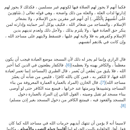
فكما أنهم لا يجوز لهم الصلاة فيها لكونهم غير مسلمين ، فكذلك لا يجوز لهم
إدارتها لذات العلة ، والعلة من ذلك واضحة ، وهي قوله تعالى (..شَاهِدِينَ
عَلَى أَنفُسِهِمْ بِالْكُفْرِ..) أي أنهم غير مقرين بدين الإسلام ، ولا بشعائر
الإسلام ، والمساجد من شعائر الله ، فكيف يوكل أمر حمايته وإدارته لمن
ينكر حق العبادة فيها ، ولا يلتزم بذلك ، ولأجل ذلك ولعدم تدينهم بدين
الإسلام وكفرهم به فلا ولاية لهم عليها ، فتسقط ولايتهم على مساجد الله ،
وإن كانت في بلادهم أنفسهم.
قال الرازي وإنما لم يجز له ذلك لأن المسجد موضع العبادة فيجب أن يكون
معظماً ، والكافر يهينه ولا يعظمه)
[6]
، فالكفار يطعنون في الدين كما أخبر
الله ، فلا يليق من يَطعن أن يُعمر ، قال الطبري (المساجد إنما تعمر لعبادة
الله فيها، لا للكفر به ، فمن كان بالله كافرًا ، فليس من شأنه أن يعمُرَ
مساجد الله)
[7]
، قال الخازن (المراد بالعمارة العمارة المعروفة من بناء
المساجد وتشييدها ومرمتها عند خرابها ، فيمنع منه الكافر حتى لو أوصى
ببناء مسجد لم تقبل وصيته ، القول الثاني إن المراد بالعمارة دخول
المسجد والقعود فيه ، فيمتنع الكافر من دخول المسجد بغير إذن مسلم)
.
[8]
لاسيما أنه لا يؤمن أن تنتهك أيديهم حرمات الله في مساجد الله كما كان
فعل أهل الجاهلية بالبيت الحرام لما
أقاموا حوله النصب والأصنام
، وكانوا