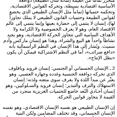
تحرر تماماً من القيمة (شأنه شأن الطبيعة) دوافعه
لأساسية اقتصادية بسيطة، وتحركه القوانين الاقتصادية،
تحكمه حتمياتها (تماماً مثل الإنسان الطبيعي الذي يخضع
قوانين الطبيعة وحتميات القانون الطبيعي لا يملك تجاوزاً
ها)، إنسان لا ينتمي إلى حضارة بعينها وإنما ينتمي إلى عالم
لاقتصاد العام، وهو لا يعرف الخصوصية ولا الكرامة ولا
لأهداف السامية التي تتجاوز الحركة الاقتصادية، وهو يجيد
شاطاً واحداً هو البيع والشراء، وهذا هو إنسان ماركس وآدم
ميث. ويُشار إلى هذا الإنسان في النظم الرأسمالية بأنه
دافع ضرائب»، أما في النظم الاشتراكية فيمكن أن يكون
بطل الإنتاج».
2 ـ الإنسان الجسماني أو الجنسي: إنسان فرويد وبافلوف
لذي تحركه دوافعه الجنسية وغدده وجهازه العصبي. وهو
عبِّر عن مبدأ اللذة ولا يعرف سوى متعته ولذته؛ إنسان
لاستهلاك والترف والتبذير؛ إنسان فرويد والسـلوكيين، وهو
نسان أحـادي البُعد خاضع للحتميات الغريزية متجرد من
لقيمة لا يتجاوز قوانين الحركة.
ن الإنسان الطبيعي هو نفسه الإنسان الاقتصادي، وهو نفسه
لإنسان الجسماني، وقد تختلف المضامين ولكن البنية