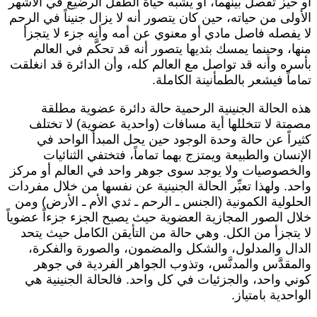
و حيز تفصل بينهما، أو يشبه حياة الطفل الرضيع في الأشهر
لأولى من حياته، حين كان يتصور أنه لا يزال جنيناً في الرحم
ا يفصله فاصل مادي أو معنوي عن أمه وأنه جزء لا يتجزأ
نها، وحينما يمسك بثديها يتصور أنه قد تحكَّم في العالم
أسره وأنه قد تواصل مع العالم كله، وأن الدائرة قد انغلقت
ماماً فيشعر بالطمأنينة الكاملة.
ذه الحالة الجنينية الرحمية حالة دائرة عضوية مطلقة
صمتة لا تتخللها أية مسافات (واحدية عضوية) لا تختلف
ثيراً عن حالة وحدة الوجود حين يحل المبدأ الواحد في
لإنسان والطبيعة ويمتزج بهما تماماً، فتختفي الثنائيات
الخصوصيات ولا يوجد سوى جوهر واحد في العالم أو مركز
احد. ولهذا تعبِّر الحالة الجنينية عن نفسها من خلال مفردات
لحلولية الكمونية (الجنس ـ الرحم ـ ثدي الأم ـ الأرض) ومن
لال الصور المجازية العضوية حيث يصبح الجزء جزءاً عضوياً
ا يتجزأ من الكل. وهي حالة من التأيقن الكامل حيث يتحد
لدال والمدلول، والشكل والمضمون، والصورة والفكرة،
المقدَّس والمدنَّس، وتذوب الجواهر الفردية في جوهر
وني واحد، والجزئيات في كل واحد. فالحالة الجنينية هي
لواحدية بامتياز.