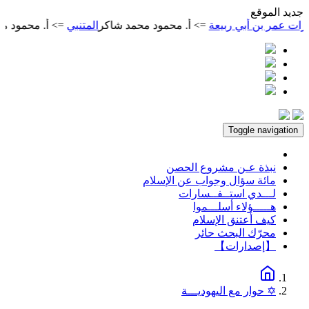
ديد الموقع
بي ربيعة
=> أ. محمود محمد شاكر
المتنبي
=> أ. محمود محمد شاكر
مع
Toggle navigation
نبذة عـن مشروع الحصن
مائة سؤال وجواب عن الإسلام
لـــدي استــفــسارات
هـــــؤلاء أسلـــموا
كيف أعتنق الإسلام
محرّك البحث حائر
【إصدارات】
✡ حوار مع اليهوديـــة