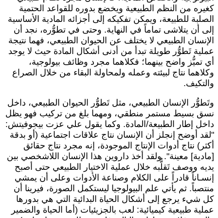
غيره من النظم الطبيعية ويخضع بدوره للقواعد الحتمية
لصلبة للطبيعة، ويمكن تفكيكه إلى أجزائه المادية الأساسية
لى أن يتلاشى تماماً في النهاية. وحتى في تطوُّره، نجد أن
لإنسان الطبيعي لا يختلف عن الحيوان الطبيعي، فهما نتيجة
ملية تَطوُّر طويلة تبدأ من أدنى أشكال المادة حيث لا يوجد
ي تميُّز واضح بينهما؛ فكلاهما مجرد وظائف بيولوجية،
كلاهما نتاج لبيئته وعمله ولمحاولة البقاء من خلال الصراع
التكيف.
تَطوُّر الإنسان الطبيعي، مثل تَطوُّر الحيوان الطبيعي، داخل
سق بسيط مستمر منطقي، ومهما بلغ من تركيب فهو يظل
اخل إطار الطبيعة/المادة. وكما يقول علي عزت بيجوفيتش:
لقد أوضح إنجلز أن الإنسان نتاج علاقات اجتماعية (أو بدقة
كثر) نتاج أدوات الإنتاج الموجودة، إنه مجرد نتاج حقائق
مادية] معينة". ولقد أخذ داروين هذا الإنسان اللاشخصي بين
ديه ووصف تَقلُّبه خلال عملية الاختيار الطبيعي حتى أصبح
نسـاناً قادراً على الكلام وصناعة الأدوات وعلى أن يمشي
نتصباً. ثم يأتي علم البيولوجيا ليستكمل الصورة، فيرينا أن
ل شيء يرجع إلى أشكال الحياة البدائية التي هي بدورها
ملية طبيعية كيميائية: لعب بالجزيئيات (أما الحياة والضمير