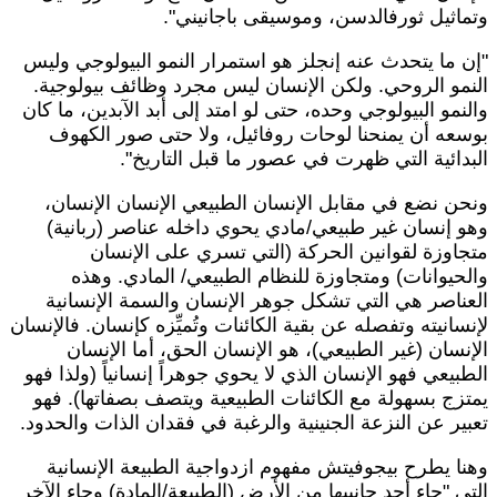
تماثيل ثورفالدسن، وموسيقى باجانيني".
إن ما يتحدث عنه إنجلز هو استمرار النمو البيولوجي وليس
لنمو الروحي. ولكن الإنسان ليس مجرد وظائف بيولوجية.
النمو البيولوجي وحده، حتى لو امتد إلى أبد الآبدين، ما كان
وسعه أن يمنحنا لوحات روفائيل، ولا حتى صور الكهوف
لبدائية التي ظهرت في عصور ما قبل التاريخ".
نحن نضع في مقابل الإنسان الطبيعي الإنسان الإنسان،
هو إنسان غير طبيعي/مادي يحوي داخله عناصر (ربانية)
تجاوزة لقوانين الحركة (التي تسري على الإنسان
الحيوانات) ومتجاوزة للنظام الطبيعي/ المادي. وهذه
لعناصر هي التي تشكل جوهر الإنسان والسمة الإنسانية
إنسانيته وتفصله عن بقية الكائنات وتُميِّزه كإنسان. فالإنسان
لإنسان (غير الطبيعي)، هو الإنسان الحق، أما الإنسان
لطبيعي فهو الإنسان الذي لا يحوي جوهراً إنسانياً (ولذا فهو
متزج بسهولة مع الكائنات الطبيعية ويتصف بصفاتها). فهو
عبير عن النزعة الجنينية والرغبة في فقدان الذات والحدود.
هنا يطرح بيجوفيتش مفهوم ازدواجية الطبيعة الإنسانية
لتي "جاء أحد جانبيها من الأرض (الطبيعة/المادة) وجاء الآخر