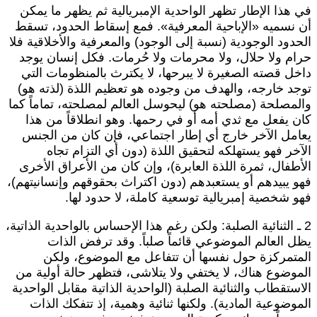
ي هذا الإطار تظهر الواحدية الإمبريالية ثم يظهر ما يمكن
ن نسميه «الإباحية المعرفية». فمع إسقاط الحدود، تسقط
لحدود الوجودية (نسبة إلى الوجود) والمعرفية والأخلاقية فلا
رام ولا حلال، ولا محرمات ولا حُرمات. فكل إنسان يوجد
اخل قصته الصغيرة لا يبرحها، لا يكترث بالمنظومات التي
وجد خارجه، والهدف من وجوده هو تعظيم اللذة (لذته هو)
المصلحة (مصلحته هو) ليحوسل العالم لمصلحته، تماماً كما
ان يفعل مع ثدي أمه أو في رحمها. وهو انطلاقاً من هذا
عامل الآخر خارج أي إطار اجتماعي، فإن كان من الجنس
لآخر فهو يستهلكه لتحقيق اللذة (دون أي التزام تجاه
لأطفال، ثمرة اللذة العابرة)، وإن كان من الأعراق الأخرى
هو يبيدهم أو يستعبدهم (دون اكتراث بحقوقهم وإنسانيتهم)،
هو شخصية إمبريالية توسعية كاملة، لا حدود لها.
2 ـ الثنائية الصلبة: ولكن رغم هذا الإحساس بالواحدية الذاتية،
ظل العالم الموضوعي قائماً صلباً. وقد ترفض الذات
لمتمركزة حول نفسها أن تتفاعل مع الموضوع، ولكن
لموضوع هناك، لا يختفي ولا يتلاشى، فتظهر حالة أولية من
لاستقطاب والثنائية الصلبة (الواحدية الذاتية مقابل الواحدية
لموضوعية المادية). ولكنها ثنائية وهمية، إذ تتفكك الذات