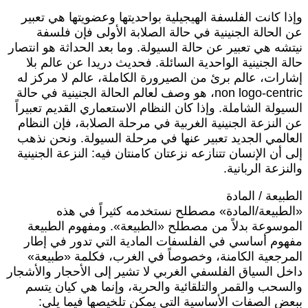
إذا كانت الفلسفة الهيجيلية بواحديتها وعضويتها هي تعبير
ن الحالة الجنينية في حالة الصلابة الأولى فإن فلسفة
يتشه هي تعبير عن حالة السيولة. وما بعد الحداثة هو انتصار
الة الجنينية الواحدية السائلة. فحديث دريدا عن عالم بلا
شارات، عالم برئ من الصيرورة الكاملة، عالم لا مركز له
non logo-centric، هو وصف لعالم الحالة الجنينية في حالة
لسيولة الشاملة. وإذا كان النظام الاستعماري القديم تعبيراً
ن النزعة الجنينية الغربية في مرحلة الصلابة، فإن النظام
لعالمي الجديد تعبير عنها في مرحلة السيولة. ونحن نذهب
لى أن الإنسان تتنازعه نزعتان كامنتان فيه: النزعة الجنينية
النزعة الربانية.
لطبيعة / المادة
الطبيعة/المادة» مصطلح نستخدمه كثيراً في هذه
لموسوعة بدلاً من مصطلح «الطبيعة». ومفهوم الطبيعة
فهوم أساسي في الفلسفات المادية التي تدور في إطار
لمرجعية الكامنة، وخصوصاً في الغرب، فكلمة «طبيعة»
اخل السياق الفلسفي الغربي لا تشير إلى الأحجار والأشجار
السحب والقمر والتلقائية والحرية، وإنما هي كيان يتسم
بعض الصفات الأساسية التي يمكن تلخيصها فيما يلي: