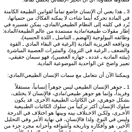
3 ـ هذا يعني أن الإنسان خاضع تماماً لقوانين الطبيعة الكامنة
ي المادة تحركه أينما شاءت لا يمكنه الفكاك من حتمياتها،
ُرد في كليته إلى النظام الطبيعي/المادي، يمكن تفسيره في
طار مقولات طبيعية/مادية مستمدة من عالم الطبيعة/المادة:
ظائفه البيولوجية (الهضم ـ التناسل ـ اللذة الحسية)،
دوافعه الغريزية المادية (الرغبة في البقاء المادي ـ القوة
الضعف ـ الرغبة في الثروة)، والمثيرات العصبية المباشرة
بيئته المادية ـ غدده ـ جهازه العصبي)، فهو سبمان حقيقي،
عبير واضح عن الواحدية الموضوعية المادية.
يمكننا الآن أن نتعامل مع سمات الإنسان الطبيعي/المادي:
1 ـ جوهر الإنسان الطبيعي ليس جوهراً إنسانياً، مستقلاً
فريداً، وإنما هو جوهر طبيعي/مادي، فالإنسان لا يختلف،
شكل جوهري، عن الكائنات الطبيعية الأخرى. قد يكون
لوك الإنسان أكثر تركيباً من سلوك الكائنات الطبـيعية
لأخـرى، ولكـن الاخـتلاف بينه وبينها هو اختلاف في الدرجة
ليس في النوع. ولذا فالإنسان، في نهاية الأمر وفي التحليل
لأخير، هو وأفكاره وتاريخه وأشواقه وأحزانه مجرد جزء من