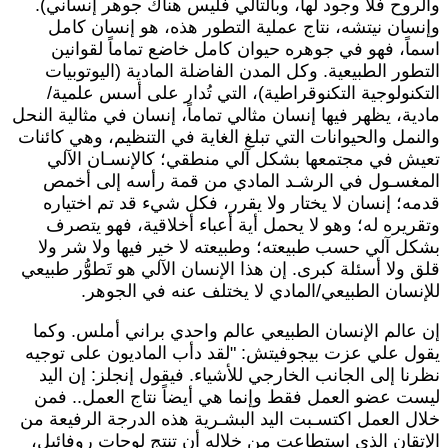
الروح فلا وجود لها، وبالتالي فليس هناك جوهر إنساني).
إنسان نيتشه، نتاج عملية التطور هذه، هو إنسان كامل
سماً، فهو في جوهره حيوان كامل خاضع تماماً لقوانين
لتطور الطبيعية. وكل المدن الفاضلة المادية (اليوتوبيات
لتكنولوجية التكنوقراطية)، التي تُدار على أسس علمية/
ادية، يظهر فيها إنسان مثالي تماماً، إنسان في مثالية النحل
النمل والحيوانات التي تبلغ الغاية في التنظيم، وهي كائنات
عيش في مجتمعها بشكل آلي منطقي؛ كالإنسـان الآلي
لمغسـول في الرشـد المادي من قمة رأسه إلى أخمص
دمه؛ إنسان لا يختار ولا يقرر، فكل شيء قد تم اختياره
تقريره له؛ وهو لا يحمل أية أعباء أخلاقية، فهو يتصرف
شكل آلي حسب طبيعته؛ وطبيعته لا خير فيها ولا شر ولا
لق ولا أسئلة كبرى. إن هذا الإنسان الآلي هو تَطوُّر طبيعي
لإنسان الطبيعي/المادي لا يختلف عنه في الجوهر.
ن عالم الإنسان الطبيعي عالم واحدي براني أملس. وكما
قول علي عزت بيجوفيتش: "لقد دأب الماديون على توجيه
ظرنا إلى الجانب الخارجي للأشياء. فيقول إنجلز: إن اليد
يست عضو العمل فقط وإنما هي أيضاً نتاج العمل.. فمن
لال العمل اكتسـبت اليد البشـرية هذه الدرجة الرفيعة من
لإتقان الذي استطاعت من خلاله أن تنتج لوحات روفائيل،