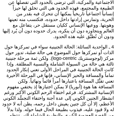
لاجتماعية والمركبة، التي ترضى بالحدود التي تفصلها عن
لطبيعة والمجتمع، فهذه الحدود هي التي تخلق لها حيزاً
نسانياً اجتماعياً تاريخياً يمكنها أن تتحرك فيه بقدر من
لحرية، وتمارس إرادتها داخل حدوده، فتكتسب منه تعينها
هويتها. ووعيها الإنساني ككيان مستقل حر، يتفاعل مع
لعالم ويتجاوزه دون أن ينكره، يدرك حدوده دون أن يُرد إليها
دون أن تُطبَّق عليه هذه الحدود.
4 ـ الواحدية السائلة: الحالة الجنينية سواء في تمركزها حول
لذات أو تمركزها حول الموضوع هي حالة صلبة، تدور حول
مركز (لوجوسنتريك logo-centric). ولكن ثمة مرحلة جنينية
الثة هي حالة من السيولة الشاملة والنسبية المطلقة. وإذا
انت الحالة الجنينية في المراحل الأولى تعني إنكار الحدود
ماماً والمسافة والحيز الإنساني، فإنها في المرحلة الأخيرة
عني تقبُّل المسافة باعتبارها أمراً قائماً ونهائياً. ولكن
لمسافة هنا هوة (أبوريا) لا يمكن اجتيازها إذ يختفي مفهوم
لإنسانية المشتركة. فرغم اختفاء الرحم الكوني الأكبر ورغم
نشطار الجنين الكوني إلى عدة أجنة واختفاء التجسُّد الكوني
لأعظم، إلا أن كل جنين يعيش داخل رحمه، يظن أنه لا حدود
ه ولا قيود عليه، فيذوب بطبيعة الحال فيما حوله. ولذا بدلاً
ن القصة العضوية الكبرى والنظرية الشاملة التي تنتظم