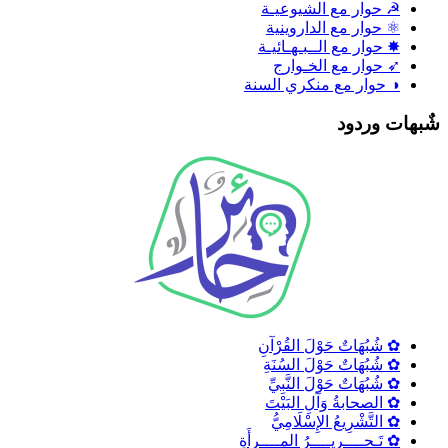
☭ حوار مع الشيوعيـة
⚛ حوار مع الداروينية
✸ حوار مع الــبـهـائيـة
➶ حوار مع الخـوارج
◑ حوار مع منكري السنة
ٌبهات وردود
✿ شُبُهَاتٌ حَوْلَ القُرْآنِ
✿ شُبُهَاتٌ حَوْلَ السُنَةِ
✿ شُبُهَاتٌ حَوْلَ النَّبِيِّ
✿ الصحابةُ وَآلِ البَيْتَ
✿ التَّشْرِيعُ الإِسْلَامِيُّ
✿ تَـحــــريــــرُ المــــرأَةِ