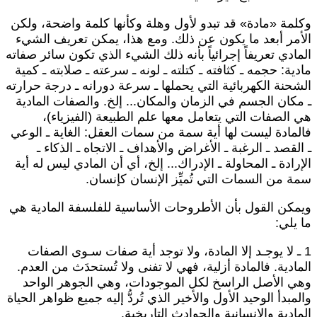
كلمة «مادة» قد تبدو لأول وهلة وكأنها كلمة واضحة، ولكن
لأمر أبعد ما يكون عن ذلك. ومع هذا، يمكن تعريف الشيء
لمادي تعريفاً إجرائياً بأنه ذلك الشيء الذي تكون سائر صفاته
ادية: حجمه ـ كثافته ـ كتلته ـ لونه ـ سرعته ـ صلابته ـ كمية
لشحنة الكهربائية التي يحملها ـ سرعة دورانه ـ درجة حرارته
 مكان الجسم في الزمان والمكان... إلخ. والصفات المادية
ي الصفات التي يتعامل معها علم الطبيعة (الفيزياء)،
المادة ليست لها أية سمة من سمات العقل: الغاية ـ الوعي
 القصد ـ الرغبة ـ الأغراض والأهداف ـ الاتجاه ـ الذكاء ـ
لإرادة ـ المحاولة ـ الإدراك... إلخ، أي أن المادي ليس له أية
مة من السمات التي تُميِّز الإنسان كإنسان.
يمكن القول بأن الأطروحات الأساسية للفلسفة المادية هي
ا يلي:
1 ـ لا يوجـد إلا المادة، ولا توجد أية صفات سـوى الصفات
لمادية. فالمادة أزلية، فهي لا تفنى ولا تُستحدَث من العدم.
هي الأصل الراسخ لكل الموجودات، وهي الجوهر الواحد
المبدأ الوحيد الأول والأخير الذي تُردُّ إليه جميع ظواهر الحياة
لمادية والإنسانية والحوادث التاريخية.