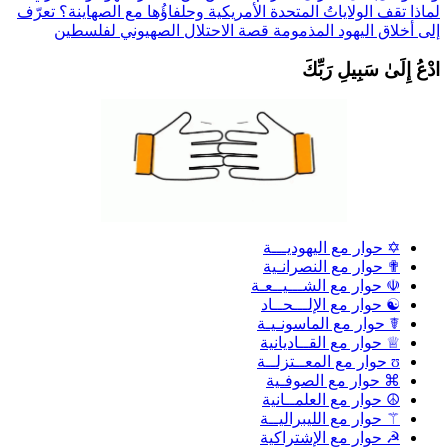
ماذا تقف الولاياتُ المتحدة الأمريكية وحلفاؤُها مع الصهاينة؟
تعرّف
لى أخلاق اليهود المذمومة
قصة الاحتلال الصهيوني لفلسطين
دْعُ إِلَىٰ سَبِيلِ رَبِّكَ
✡ حوار مع اليهوديـــة
✟ حوار مع النصرانـية
☫ حوار مع الشـــيــعـة
☯ حوار مع الإلـــحــاد
☤ حوار مع الماسونـيـة
♕ حوار مع القــاديانية
ʊ حوار مع المعــتزلــة
⌘ حوار مع الصوفـية
☮ حوار مع العلمــانية
⚚ حوار مع الليبراليــة
☭ حوار مع الإشتراكية