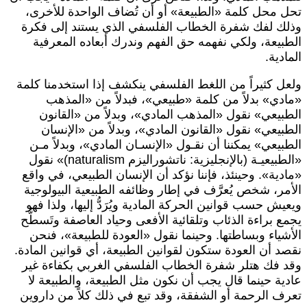
حل محل كلمة «الطبيعة» أو أن تُضاف الواحدة للأخرى،
ذلك لفك شفرة الخطاب الفلسفي الذي يستند إلى فكرة
لطبيعة، ولكي نفهمه حق الفهم وندرك أبعاده المعرفية
لمادية.
لعل كثيراً من اللغط الفلسفي ينكشف إذا استخدمنا كلمة
مادي» بدلاً من كلمة «طبيعي»، فبدلاً من «المذهب
لطبيعي» نقول «المذهب المادي»، وبدلاً من «القانون
لطبيعي» نقول «القانون المادي»، وبدلاً من «الإنسان
لطبيعي» يمكننا أن نقـول «الإنسـان المادي»، وبدلاً مـن
«الطبيعيـة (بالإنجليزية: ناتشوراليزم naturalism)» نقول
مادية». وحينئذ، فإننا نؤكد أن الإنسان الطبيعي، في واقع
لأمر، شخص يُعرَّف في إطار وظائفه الطبيعية البيولوجية
يعيش حسب قوانين الحركة المادية ويُرَدُّ إليها، ولذا فهو
جمع براءة الذئاب وتلقائية الأفعى وحياد العاصفة وتَسطُّح
لأشياء وبساطتها. وحينما نقول «العودة للطبيعة»، فنحن
قصد أن العودة ستكون لقوانين الطبيعة، أي قوانين المادة.
قد فك هتلر شفرة الخطاب الفلسفي الغربي بكفاءة غير
ادية حينما قال يجب أن نكون مثل الطبيعة، والطبيعة لا
عرف الرحمة أو الشفقة، وقد تبع في ذلك كلاً من داروين