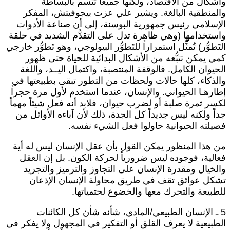
أشكال من الاقتصاد، ولكنها جميعاً تتسم بالبساطة
المنطقية البالغة. ويشير علي عزت بيجوفيتش، المفكر
لإسلامي رئيس جمهورية البوسنة، إلى أن صناعة الأدوات
استخدامها (وهي ظاهرة تدل على التقدُّم الشديد في حلقة
لتَطوُّر) تُمثِّل استمراراً للتَطوُّر البيولوجي، وهو تَطوُّر خارجي
مي يمكن تتبُّعه من الأشكال البدائية للحياة حتى ظهور
لحيوان الكامل. فالوقفة المنتصبة، واكتمال اليــد، واللغة
الذكاء، كلها حالات ولحظات من التطور تبقى بطبيعتها في
طارهـا الحيواني. والإنسان، عندما استخدم لأول مرة حجراً
كسر ثمرة صلبة أو لضرب حيوان، فلابد أنه فعل شيئاً مهماً
داً ولكنه ليس جديداً كل الجدة، ذلك لأن آباءه الأوائل من
صيلته الحيوانية حاولوا فعل الشيء نفسه.
ن هذا المنظور يمكن القول بأن عقل الإنسان ليس له أية
عالية، فوجوده ليس ضرورياً لحركة الكون. بل إن العقل
الخيال ومقدرة الإنسان على التجاوز والترميز والتجريد
شكل عوائق تقف في طريق محاولة الإنسان الإذعان
لطبيعة والتحرك معها والخضوع لحتمياتها.
5 ـ الإنسان الطبيعي/المادي، شأنه شأن كل الكائنات
لطبيعية لا يعرف القلق أو التفكير في المجهول ولا يفكر في