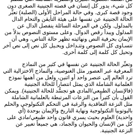
ل شيء، يدور كل إنسان في قصته الجنينية الصغرى دون
جود قصة كبرى. وفي حالة المراحل الأولى (الصلبة) تعبِّر
لحالة الجنينية عن نفسها على هيئة التأيقن والتحام الدال
المدلول. ولكن في المرحلة السائلة ينفصل الدال عن
لمدلول ويبدأ رقص الدوال. وعلى مستوى النصوص بدلاً من
لإيمان بحرفية النص ونهائيته تظهر حالة التناص، وهي أن
تسـاوى كل النصوص وتتـداخل ويحـيل كل نص إلى نص آخر
تحيل كل كلمة إلى كلمة أخرى.
تعبِّر الحالة الجنينية عن نفسها في كثير من النماذج
لمعرفية عبر العصور مثل الغنوصية، والنماذج الاختزالية التي
رد العالم إلى عنصر واحد أو اثنين، ولعل من أهمها نموذج
لعلمانية الشاملة الذي يمثل انتصاراً للحالة الجنينية
فالإنسان الطبيعي/المادي هو تجسُّد للحالة الجنينية). ويمكن
لقول بأن كثيراً من النزعات المرتبطة بالعلمانية الشاملة
ثل النزعة التعاقدية والرغبة في التحكم التكنولوجي والحلم
اليوتوبيا التكنولوجية ونهاية التاريخ والإيمان بوحدة (أي
احدية) العلوم بحيث يسري قانون واحد طبيعي/مادي على
ل من الإنسان والحيوان والجماد، هي جميعاً تعبير عن
لنزعة الجنينية.