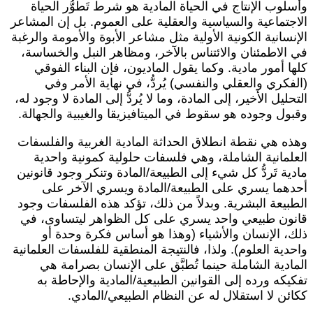
أسلوب الإنتاج في الحياة المادية هو شرط تَطوُّر الحياة
لاجتماعية والسياسية والعقلية على العموم. بل إن المشاعر
لإنسانية الكونية الأولية مثل مشاعر الأبوة والأمومة والرغبة
ي الاطمئنان والائتناس بالآخر، ومظاهر النبل والخساسة،
لها أمور مادية. وكما يقول الماديون، فإن البناء الفوقي
الفكري والعقلي والنفسي) يُردُّ، في نهاية الأمر وفي
لتحليل الأخير، إلى المادة، وما لا يُردُّ إلى المادة لا وجود له،
قبول وجوده هو سقوط في الميتافيزيقا والغيبية والجهالة.
هذه هي نقطة انطلاق الحداثة المادية الغربية والفلسفات
لعلمانية الشاملة، وهي فلسفات حلولية كمونية واحدية
ادية تَردُّ كل شيء إلى الطبيعة/المادة وتنكر وجود قانونين
حدهما يسري على الطبيعة/المادة ويسري الآخر على
لطبيعة البشرية. وبدلاً من ذلك، تؤكد هذه الفلسفات وجود
انون طبيعي واحد يسري على كل الظواهر ليتساوى، في
لك، الإنسان والأشياء (وهذا هو أساس فكرة وحدة أو
احدية العلوم). ولذا، فالنتيجة المنطقية للفلسفات العلمانية
لمادية الشاملة حينما تُطبَّق على الإنسان بصرامة هي
فكيكه ورده إلى القوانين الطبيعية/المادية والإحاطة به
كائن لا استقلال له عن النظام الطبيعي/المادي.