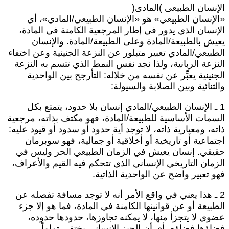
لإنسان الطبيعى )المادى(
الإنسان الطبيعي» هو «الإنسان الطبيعي/المادي»، أي
لإنسان الذي يدور في إطار المرجعية الكامنة في المادة،
عيش بالطبيعة/المادة وعلى الطبيعة/المادة. والإنسان
لطبيعي/المادي تعبير متبلور عن النزعة الجنينية وعن اختفاء
لنزعة الربانية، ولذا نجد نفس النمط الذي تتسم به النزعة
لجنينية يعبِّر عن نفسه من خلاله: التأرجح بين الواحدية
الثنائية وبين الصلابة والسيولة:
1 ـ الإنسان الطبيعي/المادي إنسان بلا حدود، يتمتع بكل
لسمات الأساسية للطبيعة/المادة، فهو مكتف بذاته، مرجعية
اته، ومعيارية ذاته، لا توجد أية حدود أو سدود أو قيود عليه:
جتماعية أو تاريخية أو أخلاقية أو جمالية، فهو سوبرمان
قيقي. إنسان يعيش في الزمان الطبيعي الحر وليس في
لزمان التاريخي الإنساني الذي تتحكم فيه القيم والأعراف،
هو تعبير واضح عن الواحدية الذاتية.
2 ـ هذا يعني في واقع الأمر أنه لا توجد مسافة تفصله عن
لطبيعة أو عن قوانينها الكامنة في المادة، فما هو إلا جزء
ضوي لا يتجزأ منها، لا يمكنه تجاوزها، حدودها حدوده،
ضاؤها فضاؤه، أي أن الحيز الإنساني يختفي تماماً.