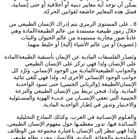
مكن أن توجد أية معايير دينية أو أخلاقية أو حتى إنسانية،
مثل هذه المعايير خاضعة لقوانين الحركة.
8 ـ على المستوى الرمزي يتم إدراك الإنسان الطبيعي من
لال رموز طبيعية مستمدة من عالم الطبيعة/المادة وهي
ادةً صور مجازية مستمدة من عالم الحيوان والنبات
عضوية) أو من عالم الأشياء (آلية) أو خليط منهما.
تَصدُر الفلسفات المادية عن الإيمان بأسبقية الطبيعة/المادة
لى الإنسان ولذا فهي تركز على الإنسان الطبيعي
الجوانب الطبيعية/المادية من الوجود الإنساني، وتَرُد كل
وانب الوجود الإنساني الأخرى له، ولذا فهي تُلغي ثنائية
لإنسان/الطبيعة (والرباني الجنيني) حتى تسود الواحدية
لمادية. ولذا، فنحن نربط بين الإنسان الطبيعي والنزعة
لجنينية التي تعفي الإنســان من عـبء الهوية والمسـئولية
الاخـتيار وتدور في إطـار الواحدية المادية.
العـلوم الإنسـانية في الغرب، وكذلك النماذج التحليلية
لسـائدة فيها، تدور معظمـها حول مفهوم الإنسان الطبيعي،
لذا فهي تنظر إلى الإنسان باعتباره مجموعة من الوظائف
لبيولوجية والحقائق المادية، فالإنسان مجرد نظام طبيعي