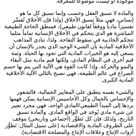
وجودة أو ليست موضوعاً للمعرفة.
المادة لا تسبق العقل وحسب وإنما تسبق كل ما هو
نساني، فهي مثلاً تسبق الأخلاق (ولذا فإن الأخلاق تُفسَّر
فسيراً مادياً ووفقاً لقانون طبيعي)، فمنطق الحاجة الطبيعية
لمباشرة هو الذي يتحكم في الأخلاق الإنسانية تماماً مثلما
تحكم الجاذبية في سقوط التفاحة. ولذا، تنادي المذاهب
لأخلاقية المادية بأن الشيء الوحيد الذي يجدر بالإنسان أن
سعى إليه هو الخيرات المادية التي تجود بها الحياة. وثمة
يم أخرى في النظام المادي، ولكنها قيم مادية مثل البقاء
النمو والحركة. وإذا كانت القوة هي الآلية التي يتم بها حسم
لصراع في عالم الطبيعة، فهي تصبح بالتالي الآلية الأخلاقية
لمادية الكبرى.
الشيء نفسه ينطبق على المعايير الجمالية، فالشعور
الإحساس بالجمال وكل الأحاسيس الإنسانية يمكن فهمها
ردها إلى المبدأ الطبيعي/المادي الواحد، فهي مجرد تعبير
ن شيء مادي يُوجَد في الواقع المادي. والمادة تسبق
لتاريخ، ولذلك فإن كل تَطوُّر (اجتماعي وتاريخي) يتوقف
لى الظروف المادية والاقتصادية (على سبيل المثال: تَطوُّر
دوات الإنتاج وعلاقات الإنتاج والمصلحة الاقتصادية).