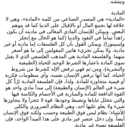
نيتشه.
لمادية
المادية» هي المصدر الصناعي من كلمة «المادة»، وهي لا
لاقة لها بجمع المال أو بالإقبال على الدنيا كما قد يتوهم
لبعض. ويمكن للإنسان المادي المغالى في ماديته أن يكون
اهداً تماماً في النقود والدنيا (كما هو الحال مع إنجلز
إسبينوزا). ويمكن القول بأن كل الفلسفات إما مادية أو غير
ادية، ولا يمكن تجزيء هاتين المقولتين إلى ما هو أصغر
نهما. والفلسفة المادية هي المذهب الفلسفي الذي لا يقبل
وى المادة باعتبارها الشرط الوحيد للحياة (الطبيعية
البشرية)، ومن ثم فهي ترفض الإله كشرط من شروط
لحياة، كما أنها ترفض الإنسان نفسه، وأي منظومات فكرية
و قيمية متجاوزة للمادة. ولذا، فإن الفلسفة المادية تَرُدُّ كل
يء في العالم (الإنسان والطبيعة) إلى مبدأ مادي واحد هو
لقوة الدافعة للمادة والسارية في الأجسام والكامنة فيها
التي تتخلل ثناياها وتضبط وجودها. قوة لا تتجزأ ولا يتجاوزها
يء ولا يعلو عليها أحد، وهي النظام الضروري والكلي
لأشياء؛ نظام ليس فوق الطبيعة وحسب ولكنه فوق الإنسان
يضاً. وإن دخل عنصر غير مادي على هذا المبدأ الواحد، فإن
لفلسفة تصبح غير مادية.