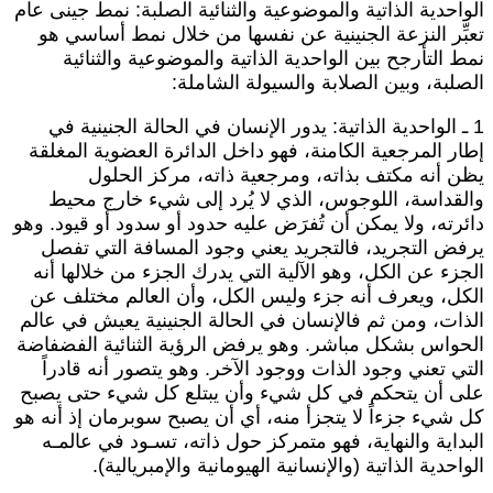
لواحدية الذاتية والموضوعية والثنائية الصلبة: نمط جينى عام
عبِّر النزعة الجنينية عن نفسها من خلال نمط أساسي هو
مط التأرجح بين الواحدية الذاتية والموضوعية والثنائية
لصلبة، وبين الصلابة والسيولة الشاملة:
1 ـ الواحدية الذاتية: يدور الإنسان في الحالة الجنينية في
طار المرجعية الكامنة، فهو داخل الدائرة العضوية المغلقة
ظن أنه مكتف بذاته، ومرجعية ذاته، مركز الحلول
القداسة، اللوجوس، الذي لا يُرد إلى شيء خارج محيط
ائرته، ولا يمكن أن تُفرَض عليه حدود أو سدود أو قيود. وهو
رفض التجريد، فالتجريد يعني وجود المسافة التي تفصل
لجزء عن الكل، وهو الآلية التي يدرك الجزء من خلالها أنه
لكل، ويعرف أنه جزء وليس الكل، وأن العالم مختلف عن
لذات، ومن ثم فالإنسان في الحالة الجنينية يعيش في عالم
لحواس بشكل مباشر. وهو يرفض الرؤية الثنائية الفضفاضة
لتي تعني وجود الذات ووجود الآخر. وهو يتصور أنه قادراً
لى أن يتحكم في كل شيء وأن يبتلع كل شيء حتى يصبح
ل شيء جزءاً لا يتجزأ منه، أي أن يصبح سوبرمان إذ أنه هو
لبداية والنهاية، فهو متمركز حول ذاته، تسـود في عالمـه
لواحدية الذاتية (والإنسانية الهيومانية والإمبريالية).