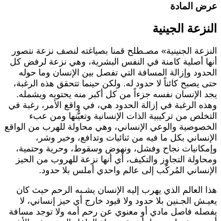
رض المادة
لنزعة الجينية
لنزعة الجنينية» مصـطلح قمنا بصياغته لنصف نزعة نتصور
نها أصلية كامنة في النفس البشرية، وهي نزعة لرفض كل
لحدود وإزالة المسافة التي تفصل بين الإنسان وما حوله
تى يصبح كائناً لا حدود له. ولكن حينما تتحقق هذه الرغبة،
جد الإنسان نفسه جزءاً من كل أكبر منه يحتويه ويشمله.
هذه الرغبة في إزالة الحدود هي، في واقع الأمر، رغبة في
لتخلص من تركيبية الذات الإنسانية وتعيُّنها ومن عبء
لخصوصية والوعي الإنساني، وهي محاولة للهرب من الواقع
لإنساني بكل ما فيه من ثنائيات وتدافع، وخير وشر،
إمكانيات نجاح وفشل، ونهوض وسقوط، وحرية وحتمية،
محاولة التجاوز والتكيف، أي أنها نزعة للهروب من الحيز
لإنساني المُركّب إلى عالم واحدي أملس بلا حدود.
ذا العالم الذي يهرب إليه الإنسان يشـبه الرحم حيث كان
عيـش الجـنين بلا حدود ولا قيود خارج أي حيز إنساني، لا
فصله فاصل مادي أو معنوي عن رحم أمه ولا توجد مسافة