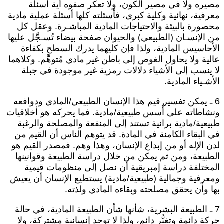
صيره ولا في مصير الكون، ولا تعكر صفوه أية أسئلة
عرفية، نهائية وكلية كبرى، فأسئلته كلها أسئلة عملية مادية
حصورة بالبيئة والاحتياجات المادية المباشـرة. وعقل كل
ن الإنسـان (الطبيعي) والحيوان صفحة بيضاء تُسـجَّل عليها
لأحاسيس المادية، ولذا فإن كليهما يدرك السطح بكفاءة
الية ولا يحاول الغوص إلى باطن غير مادي مُتوهَّم. وكلاهما
ا ينسب إلى الأشياء دلالات رمزية غير موجودة في جبلة
لأشـياء المادية.
6 ـ يمكن تفسير قيم هذا الإنسان الطبيعي/المادي ودوافعه
نشاطاته على أُسس طبيعية/مادية. فما يحركه هو أخلاقيات
بيعية/مادية برانية تستند إلى المنفعة والمصلحة والرغبة
ي البقاء الكامنة في المادة. قد يتوهم الناس أن القيم من
دن الإله أو من إبداع الإنسان، وهذا وهم. فمصدر القيم هو
لطبيعة، ومن ثم يمكن من خلال دراسة الطبيعة وقوانينها
لمختلفة دراسة إمبريقية أن نصل إلى منظومات قيمية
معرفية وجمالية (طبيعية/مادية) يستطيع الإنسان أن يعيش
ها وأن يحقق مصلحته وبقاءه المادي ولذته.
7 ـ الطبيعة البشرية، شأنها شأن الطبيعة المادية، في حالة
ركة دائمة وتغيُّر دائم، ولذا لا توجد إنسانية مشتركة، ولا