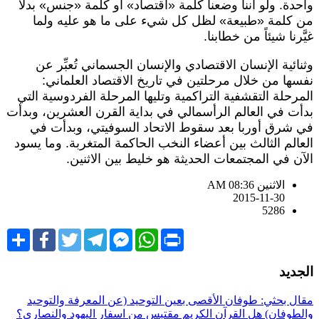
احدة. ولو أننا وضعنا كلمة «اقتصاد» أو كلمة «جنس» بدلاً
ن كلمة «طبيعة» لظل كل شيء على ما هو عليه ولما
يَّرنا شيئاً من خطابنا.
ثنائية الإنسان الاقتصادي والإنسان الجسماني تُعبِّر عن
فسها من خلال مرحلتين في تاريخ الاقتصاد العلماني:
لمرحلة التقشفية التراكمية وتليها المرحلة الفردوسية التي
دأت في العالم الرأسمالي في بداية القرن العشرين، وبدأت
ي شرق أوربا بعد سقوط الاتحاد السوفيتي، وبدأت في
لعالم الثالث بين أعضاء النخب الحاكمة المتغربة. وما يسود
لآن في المجتمعات الحديثة هو خليط بين الاثنين.
الاثنين AM 08:36
2015-11-30
5286
Share
Facebook
Twitter
Telegram
Facebook
WhatsApp
Print
Messenger
لجديد
قال بحثي: طوفان الأقصى بعين التوحيد (عن المعرفة والتوحيد
الطوفان)
هل القرآن الكريم مقتبس من اسفار اليهود والنصاري؟