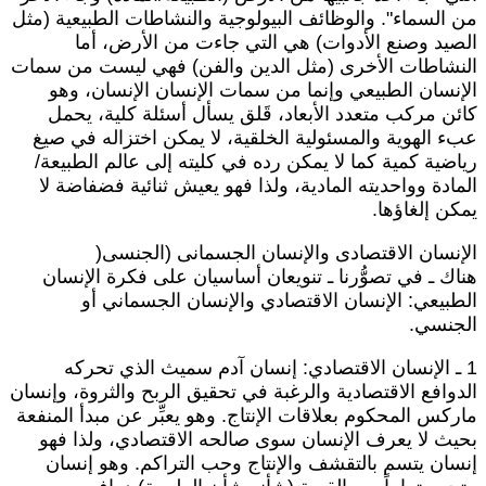
ن السماء". والوظائف البيولوجية والنشاطات الطبيعية (مثل
لصيد وصنع الأدوات) هي التي جاءت من الأرض، أما
لنشاطات الأخرى (مثل الدين والفن) فهي ليست من سمات
لإنسان الطبيعي وإنما من سمات الإنسان الإنسان، وهو
ائن مركب متعدد الأبعاد، قَلق يسأل أسئلة كلية، يحمل
بء الهوية والمسئولية الخلقية، لا يمكن اختزاله في صيغ
ياضية كمية كما لا يمكن رده في كليته إلى عالم الطبيعة/
لمادة وواحديته المادية، ولذا فهو يعيش ثنائية فضفاضة لا
مكن إلغاؤها.
لإنسان الاقتصادى والإنسان الجسمانى (الجنسى(
ناك ـ في تصوُّرنا ـ تنويعان أساسيان على فكرة الإنسان
لطبيعي: الإنسان الاقتصادي والإنسان الجسماني أو
لجنسي.
1 ـ الإنسان الاقتصادي: إنسان آدم سميث الذي تحركه
لدوافع الاقتصادية والرغبة في تحقيق الربح والثروة، وإنسان
اركس المحكوم بعلاقات الإنتاج. وهو يعبِّر عن مبدأ المنفعة
حيث لا يعرف الإنسان سوى صالحه الاقتصادي، ولذا فهو
نسان يتسم بالتقشف والإنتاج وحب التراكم. وهو إنسان