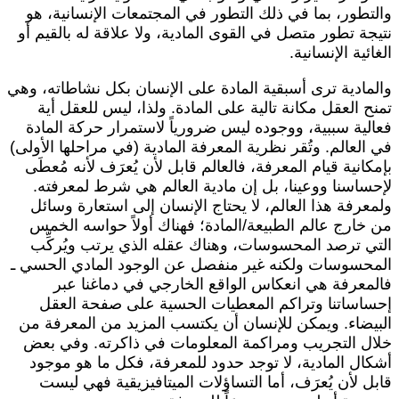
التطور، بما في ذلك التطور في المجتمعات الإنسانية، هو
تيجة تطور متصل في القوى المادية، ولا علاقة له بالقيم أو
لغائية الإنسانية.
المادية ترى أسبقية المادة على الإنسان بكل نشاطاته، وهي
منح العقل مكانة تالية على المادة. ولذا، ليس للعقل أية
عالية سببية، ووجوده ليس ضرورياً لاستمرار حركة المادة
ي العالم. وتُقر نظرية المعرفة المادية (في مراحلها الأولى)
إمكانية قيام المعرفة، فالعالم قابل لأن يُعرَف لأنه مُعطَى
إحساسنا ووعينا، بل إن مادية العالم هي شرط لمعرفته.
لمعرفة هذا العالم، لا يحتاج الإنسان إلى استعارة وسائل
ن خارج عالم الطبيعة/المادة؛ فهناك أولاً حواسه الخمس
لتي ترصد المحسوسات، وهناك عقله الذي يرتب ويُركِّب
لمحسوسات ولكنه غير منفصل عن الوجود المادي الحسي ـ
المعرفة هي انعكاس الواقع الخارجي في دماغنا عبر
حساساتنا وتراكم المعطيات الحسية على صفحة العقل
لبيضاء. ويمكن للإنسان أن يكتسب المزيد من المعرفة من
لال التجريب ومراكمة المعلومات في ذاكرته. وفي بعض
شكال المادية، لا توجد حدود للمعرفة، فكل ما هو موجود
ابل لأن يُعرَف، أما التساؤلات الميتافيزيقية فهي ليست