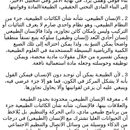
ناء فوقي وهمي يُرد، في نهاية الأمر وفي التحليل الأخير،
لى البناء المادي التحتي الحقيقي، الطبيعة/المادة وقوانينها.
2 ـ الإنسان الطبيعي، شأنه شأن الكائنات الطبيعية، جزء من
لنظام الطبيعي، وهو نظام واحدي صارم لا يعرف الثنائيات أو
لتركيب وليس بإمكان كائن تجاوزه، ولذا فالإنسان الطبيعي
نسان أحادي البُعد (إنسان وظيفي) سلوكه يتبع نسقاً منطقياً
اضحاً يمكن التنبؤ به. ولذا يمكن اختزاله إلى تلك الصيغ
لكمية والرياضية البسيطة المستخدمة في العلوم الطبيعية،
يمكن تفسيره من خلال مقولات مادية محضة، ويمكن
وظيفه وحوسلته وجعله مادة استعمالية نافعة.
3 ـ لأن الطبيعـة يمكن أن توجـد دون الإنسـان فيمكن القول
أنه لا يشكل المركز في الكون، فما هو إلا جزء عرضي فيه،
ينبغي عليه أن يزعن لقوانينها وألا يحاول تجاوزها.
4 ـ معرفة الإنسان الطبيعي، محدودة بحدود الطبيعة
العلاقات بينها، فالإنسان، شأنه شأن الكائنات الطبيعية جزء
ن برنامج طبيعي مادي، ذاتي الحركة والتنظيم. بل يُلاحَظ
ن الحيوانات العليا تشترك مع الإنسان (الطبيعي) في درجات
ن الذكاء ووسيلة من وسائل الاتصال والتنظيم الاجتماعي