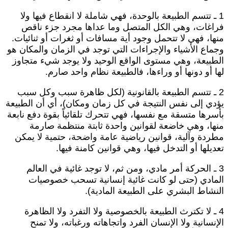
1 ـ تتسم الطبيعة بالوحدة، فهي شاملة لا انقطاع فيها ولا
راغات، وهي الكل المتصل وما عداها مجرد جزء ناقص
نها، فهي لا تتحمل وجود أية مسافات أو ثغرات أو ثنائيات.
جماع الأشياء والإجراءات التي توجد في الزمان والمكان هو
لطبيعة، وهي مستوى الواقع الوحيد ولا يوجد شيء متجاوز
ها أو دونها أو وراءها، فالطبيعة نظام واحد صارم.
2 ـ تتسم الطبيعة بالقانونية (لكل ظاهرة سبب وكل سبب
ؤدي إلى نفس النتيجة في كل زمان ومكان)، أي أن الطبيعة
أسرها متسقة مع نفسها، فهي تتحرك تلقائياً بقوة دفع نابعة
نها، وهي خاضعة لقوانين واحدة ثابتة منتظمة صارمة
طردة وآلية، قوانين رياضية عامة واضحة، حتمية لا يمكن
عديلها أو التدخل فيها، وهي قوانين كامنة فيها.
3 ـ الحركة أمر مادي، ومن ثم، لا توجد غائية في العالم
لمادي (حتى لو كانت غائية إنسانية تسحب خصوصيات
لنشاط البشري على الطبيعة المادية).
4 ـ لا تكترث الطبيعة بالخصوصية ولا التفرد ولا الظاهرة
لإنسانية ولا الإنسان الفرد واتجاهاته ورغباته، ولا تمنح