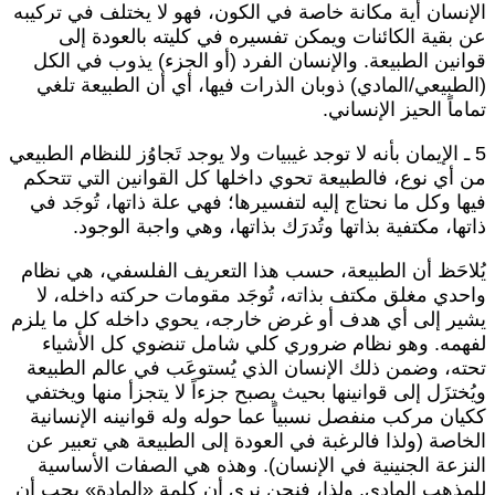
لإنسان أية مكانة خاصة في الكون، فهو لا يختلف في تركيبه
ن بقية الكائنات ويمكن تفسيره في كليته بالعودة إلى
وانين الطبيعة. والإنسان الفرد (أو الجزء) يذوب في الكل
الطبيعي/المادي) ذوبان الذرات فيها، أي أن الطبيعة تلغي
ماماً الحيز الإنساني.
5 ـ الإيمان بأنه لا توجد غيبيات ولا يوجد تَجاوُز للنظام الطبيعي
ن أي نوع، فالطبيعة تحوي داخلها كل القوانين التي تتحكم
يها وكل ما نحتاج إليه لتفسيرها؛ فهي علة ذاتها، تُوجَد في
اتها، مكتفية بذاتها وتُدرَك بذاتها، وهي واجبة الوجود.
ُلاحَظ أن الطبيعة، حسب هذا التعريف الفلسفي، هي نظام
احدي مغلق مكتف بذاته، تُوجَد مقومات حركته داخله، لا
شير إلى أي هدف أو غرض خارجه، يحوي داخله كل ما يلزم
فهمه. وهو نظام ضروري كلي شامل تنضوي كل الأشياء
حته، وضمن ذلك الإنسان الذي يُستوعَب في عالم الطبيعة
يُختزَل إلى قوانينها بحيث يصبح جزءاً لا يتجزأ منها ويختفي
كيان مركب منفصل نسبياً عما حوله وله قوانينه الإنسانية
لخاصة (ولذا فالرغبة في العودة إلى الطبيعة هي تعبير عن
لنزعة الجنينية في الإنسان). وهذه هي الصفات الأساسية
لمذهب المادي. ولذا، فنحن نرى أن كلمة «المادة» يجب أن