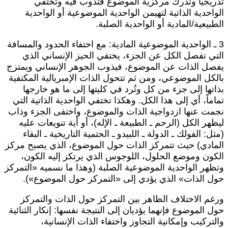
دريجياً وتدرك مركزية الموضوع فتذوب فيه وتختفي
لواحدية الذاتية لتهيمن الواحدية الموضوعية أو الواحدية
لطبيعية/المادية أو الواحدية الصلبة.
3 ـ الواحدية الموضوعية المادية: مع اختفاء الحدود والمسافة
لتي تفصل الكل عن الجزء، يختفي الحيز الإنساني الذي
فصل الذات عن الموضوع، فيذوب الجوهر الإنساني ويمتزج
الكل الموضوعي، ومن ثم تتحول الذات الإمبريالية المكتفية
ذاتها إلى جزء من كل وتُرد في كليتها إلى ما هو خارجها
ماماً، أي إلى هذا الكل. وهكذا تختفي الواحدية الذاتية التي
جمت عنها ازدواجية الذات والموضوع، واختفى الجزء وذاب
يظهر الكل (الرحم ـ الطبيعة ـ الإله)، أو أية تنويعات عليه
مثل: الفولك ـ الدولة ـ اللبيدو ـ الحتمية التاريخية ـ البقاء
لمادي) حيث تتمركز الذات حول الموضوع، الذي يصبح مركز
لكون وموضع الحلول، اللوجوس الذي يرتكز إليه الكون،
تظهر الواحدية الموضوعية الصلبة (وهذا ما نسميه «التمركز
ول الذات» الذي يؤدي إلى «التمركز حول الموضوع»).
رغم الاختلاف الظاهر بين التمركز حول الذات والتمركز
ول الموضوع فإنهما يؤديان إلى النتيجة نفسها: إنكار الثنائية
التركيب وإمكانية التجاوز واختفاء الذات الإنسانية،