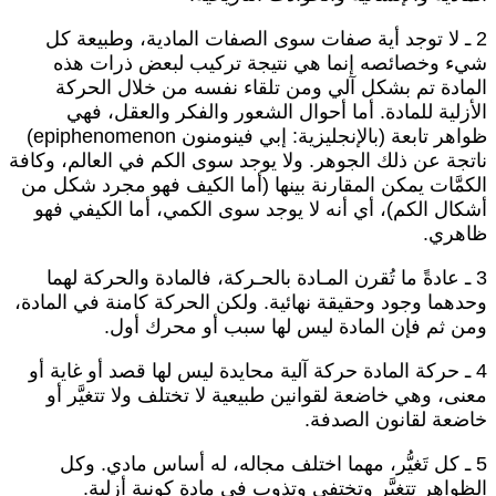
2 ـ لا توجد أية صفات سوى الصفات المادية، وطبيعة كل
يء وخصائصه إنما هي نتيجة تركيب لبعض ذرات هذه
لمادة تم بشكل آلي ومن تلقاء نفسه من خلال الحركة
لأزلية للمادة. أما أحوال الشعور والفكر والعقل، فهي
ظواهر تابعة (بالإنجليزية: إبي فينومنون epiphenomenon)
اتجة عن ذلك الجوهر. ولا يوجد سوى الكم في العالم، وكافة
لكمَّات يمكن المقارنة بينها (أما الكيف فهو مجرد شكل من
شكال الكم)، أي أنه لا يوجد سوى الكمي، أما الكيفي فهو
اهري.
3 ـ عادةً ما تُقرن المـادة بالحـركة، فالمادة والحركة لهما
حدهما وجود وحقيقة نهائية. ولكن الحركة كامنة في المادة،
من ثم فإن المادة ليس لها سبب أو محرك أول.
4 ـ حركة المادة حركة آلية محايدة ليس لها قصد أو غاية أو
عنى، وهي خاضعة لقوانين طبيعية لا تختلف ولا تتغيَّر أو
اضعة لقانون الصدفة.
5 ـ كل تَغيُّر، مهما اختلف مجاله، له أساس مادي. وكل
لظواهر تتغيَّر وتختفي وتذوب في مادة كونية أزلية.