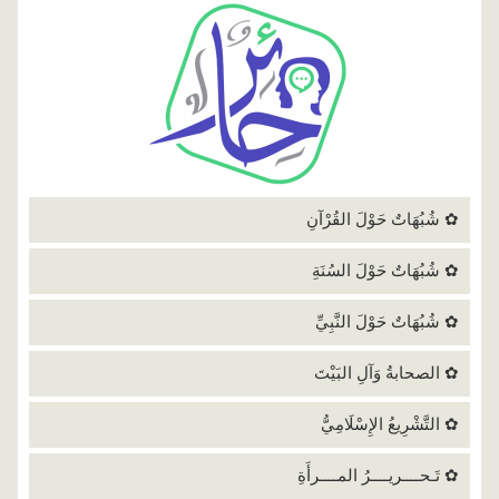
✿ شُبُهَاتٌ حَوْلَ القُرْآنِ
✿ شُبُهَاتٌ حَوْلَ السُنَةِ
✿ شُبُهَاتٌ حَوْلَ النَّبِيِّ
✿ الصحابةُ وَآلِ البَيْتَ
✿ التَّشْرِيعُ الإِسْلَامِيُّ
✿ تَـحــــريــــرُ المــــرأَةِ