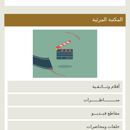
المكتبة المرئية
أفلام وثـــائـقـية
منــــــــــاظـــــــرات
مقاطع فيــديـــو
حلقات ومحاضرات