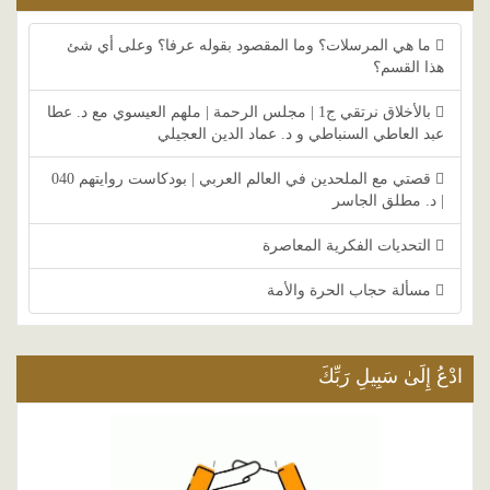
ما هي المرسلات؟ وما المقصود بقوله عرفا؟ وعلى أي شئ
هذا القسم؟
بالأخلاق نرتقي ج1 | مجلس الرحمة | ملهم العيسوي مع د. عطا
عبد العاطي السنباطي و د. عماد الدين العجيلي
قصتي مع الملحدين في العالم العربي | بودكاست روايتهم 040
| د. مطلق الجاسر
التحديات الفكرية المعاصرة
مسألة حجاب الحرة والأمة
ادْعُ إِلَىٰ سَبِيلِ رَبِّكَ