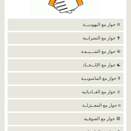
✡ حوار مع اليهوديـــة
✟ حوار مع النصرانـية
☫ حوار مع الشـــيــعـة
☯ حوار مع الإلـــحــاد
☤ حوار مع الماسونـيـة
♕ حوار مع القــاديانية
ʊ حوار مع المعــتزلــة
⌘ حوار مع الصوفـية