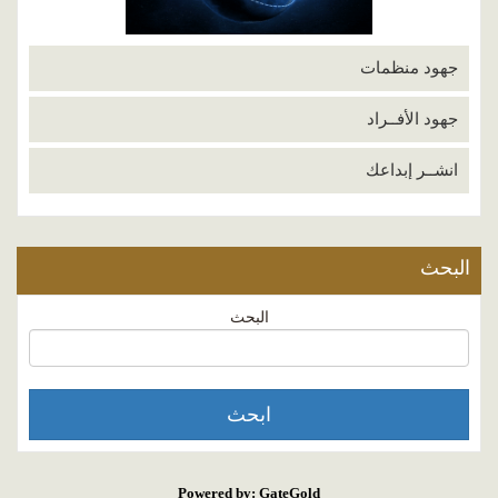
جهود منظمات
جهود الأفــراد
انشــر إبداعك
البحث
البحث
Powered by: GateGold