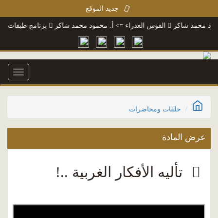
جديد الموقع
 محمد شاكر
القوس العذراء
=> أ. محمود محمد شاكر
برنامج طبقات فحول 
Toggle
igation
حلقات ومحاضرات
عرض المادة
تأليه الأفكار الغربية ..!