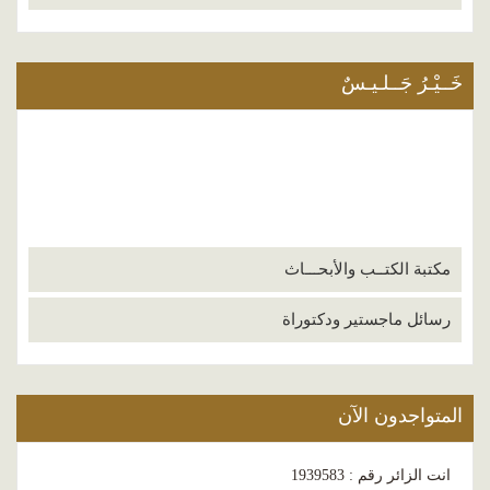
خَــيْـرُ جَــلـيـسٌ
مكتبة الكتــب والأبحـــاث
رسائل ماجستير ودكتوراة
المتواجدون الآن
انت الزائر رقم : 1939583