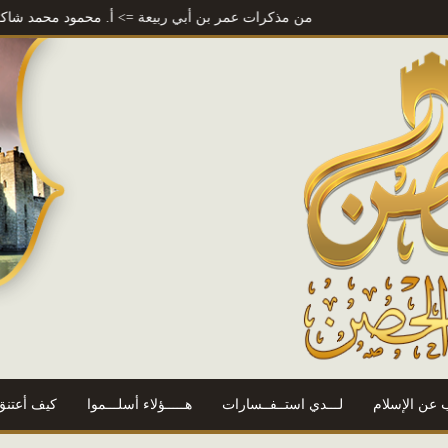
من مذكرات عمر بن أبي ربيعة
=> أ. محمود محمد شاكر
المتنبي
=>
 عن الإسلام
لـــدي استــفــسارات
هـــــؤلاء أسلـــموا
كيف أعتنق 