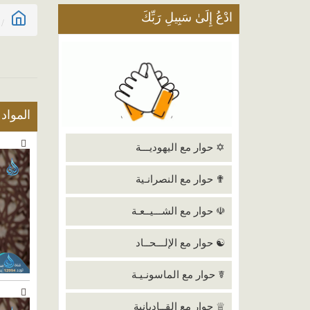
ادْعُ إِلَىٰ سَبِيلِ رَبِّكَ
المواد
✡ حوار مع اليهوديـــة
✟ حوار مع النصرانـية
☫ حوار مع الشـــيــعـة
☯ حوار مع الإلـــحــاد
☤ حوار مع الماسونـيـة
♕ حوار مع القــاديانية