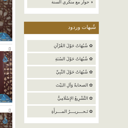
◑ حوار مع منكري السنة
شٌبهات وردود
✿ شُبُهَاتٌ حَوْلَ القُرْآنِ
✿ شُبُهَاتٌ حَوْلَ السُنَةِ
✿ شُبُهَاتٌ حَوْلَ النَّبِيِّ
✿ الصحابةُ وَآلِ البَيْتَ
✿ التَّشْرِيعُ الإِسْلَامِيُّ
✿ تَـحــــريــــرُ المــــرأَةِ