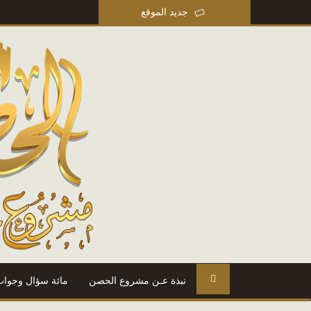
جديد الموقع
نبذة عـن مشروع الحصن
مائة سؤال وجواب