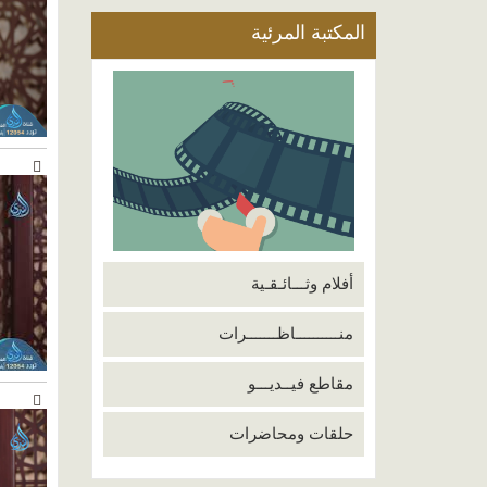
المكتبة المرئية
أفلام وثـــائـقـية
منــــــــــاظـــــــرات
مقاطع فيــديـــو
حلقات ومحاضرات