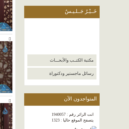
خَــيْـرُ جَــلـيـسٌ
مكتبة الكتــب والأبحـــاث
رسائل ماجستير ودكتوراة
المتواجدون الآن
انت الزائر رقم : 1940057
يتصفح الموقع حاليا : 1323