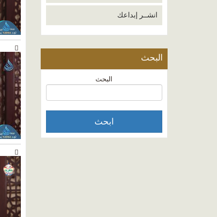
انشــر إبداعك
البحث
البحث