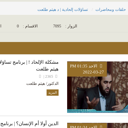
حلقات ومحاضرات
تساؤلات إلحادية | د هيثم طلعت
الزوار :
7095
الاقسام :
0
ال
مشكلة الإلحاد ! | برنامج تساؤل
الاحد PM 01:35
هيثم طلعت
2022-03-27
2365 |
الدكتور/ هيثم طلعت
المزيد
الدين أولا أم الإنسان؟ | برنامج
الاحد PM 01:34