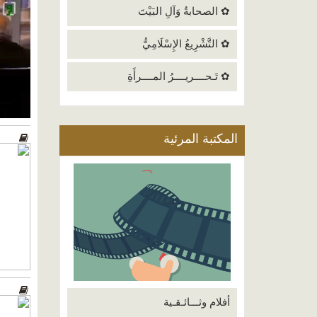
✿ الصحابةُ وَآلِ البَيْتَ
✿ التَّشْرِيعُ الإِسْلَامِيُّ
✿ تَـحــــريــــرُ المــــرأَةِ
المكتبة المرئية
أفلام وثـــائـقـية