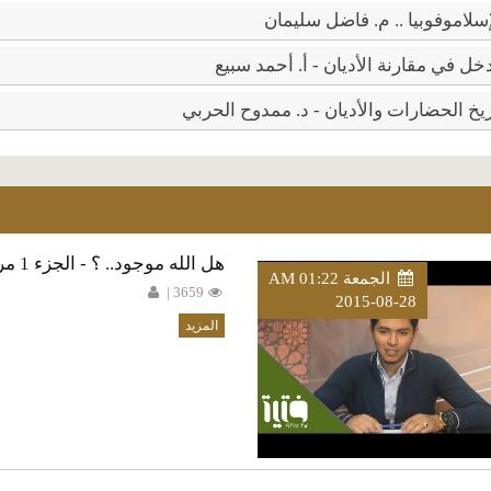
سلاموفوبيا .. م. فاضل سليمان
ل في مقارنة الأديان - أ. أحمد سبيع
يخ الحضارات والأديان - د. ممدوح الحربي
هل الله موجود.. ؟ - الجزء 1 مروان بنمخلوف
الجمعة AM 01:22
3659 |
2015-08-28
المزيد