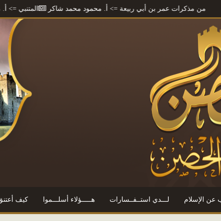
ات عمر بن أبي ربيعة
=> أ. محمود محمد شاكر
المتنبي
=> أ. محمود محمد
 عن الإسلام
لـــدي استــفــسارات
هـــــؤلاء أسلـــموا
كيف أعتنق 