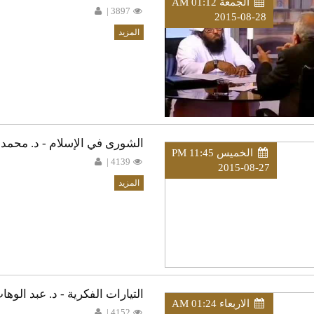
الجمعة AM 01:12
3897 |
2015-08-28
المزيد
الشورى في الإسلام - د. محمد 
الخميس PM 11:45
4139 |
2015-08-27
المزيد
التيارات الفكرية - د. عبد الوه
الاربعاء AM 01:24
4152 |