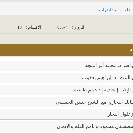
حلقات ومحاضرات
الزوار :
63574
الاقسام :
10
ال
م
طر د. محمد أبو المجد
البيت | د. إبراهيم يعقوب
ؤلات إلحادية | د هيثم طلعت
ئك البخاري مع الشيخ حسن الحسيني
غلول النجار
صطفى محمود برنامج العلم والايمان