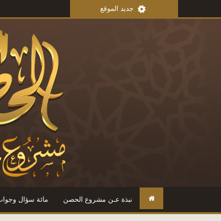
جديد الموقع
من مذكر
نبذة عـن مشروع الحصن
مائة سؤال وجواب