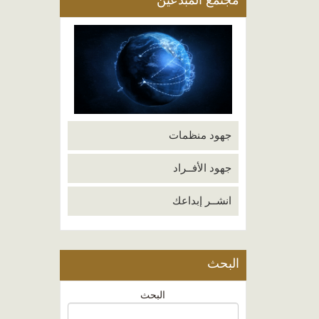
مجتمع المبدعين
جهود منظمات
جهود الأفــراد
انشــر إبداعك
البحث
البحث