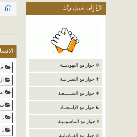
ادْعُ إِلَىٰ سَبِيلِ رَبِّكَ
الاقسا
✡ حوار مع اليهوديـــة
خوا
✟ حوار مع النصرانـية
آل 
تسا
☫ حوار مع الشـــيــعـة
سبا
☯ حوار مع الإلـــحــاد
د ز
☤ حوار مع الماسونـيـة
د م
♕ حوار مع القــاديانية