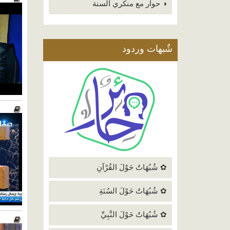
◑ حوار مع منكري السنة
شٌبهات وردود
✿ شُبُهَاتٌ حَوْلَ القُرْآنِ
✿ شُبُهَاتٌ حَوْلَ السُنَةِ
✿ شُبُهَاتٌ حَوْلَ النَّبِيِّ