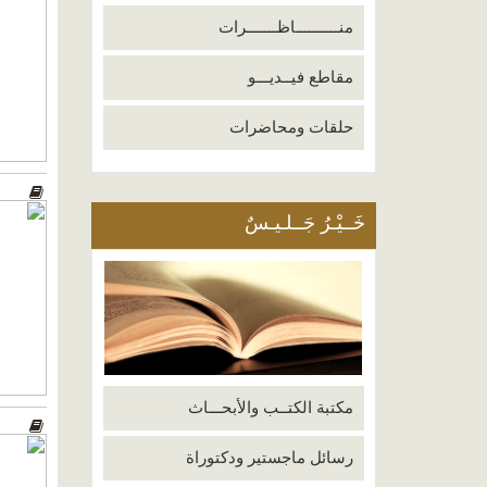
منــــــــــاظـــــــرات
مقاطع فيــديـــو
حلقات ومحاضرات
خَــيْـرُ جَــلـيـسٌ
مكتبة الكتــب والأبحـــاث
رسائل ماجستير ودكتوراة