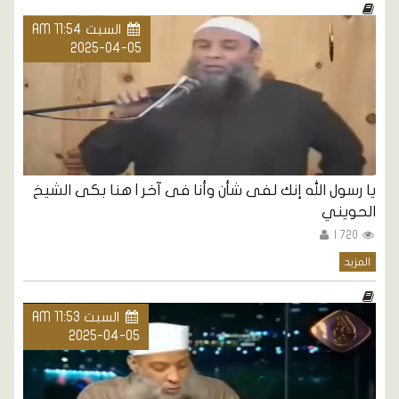
السبت AM 11:54
2025-04-05
يا رسول الله إنك لفى شأن وأنا فى آخر | هنا بكى الشيخ
الحويني
720 |
المزيد
السبت AM 11:53
2025-04-05