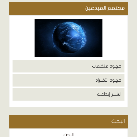
مجتمع المبدعين
جهود منظمات
جهود الأفــراد
انشــر إبداعك
البحث
البحث