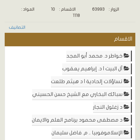
الزوار :
63993
الاقسام :
10
المواد :
1118
التصانيف
الاقسام
خواطر د. محمد أبو المجد
آل البيت | د. إبراهيم يعقوب
تساؤلات إلحادية | د هيثم طلعت
سبائك البخاري مع الشيخ حسن الحسيني
د زغلول النجار
د مصطفى محمود برنامج العلم والايمان
الإسلاموفوبيا .. م. فاضل سليمان