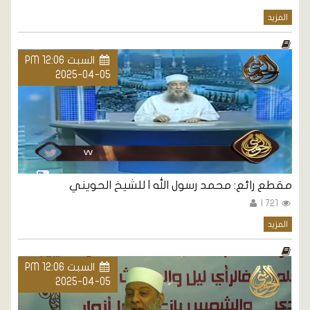
المزيد
السبت PM 12:06
2025-04-05
مقطع رائع: محمد رسول الله | للشيخ الحويني
721 |
المزيد
السبت PM 12:06
2025-04-05