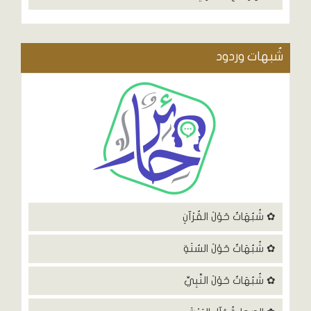
شٌبهات وردود
✿ شُبُهَاتٌ حَوْلَ القُرْآنِ
✿ شُبُهَاتٌ حَوْلَ السُنَةِ
✿ شُبُهَاتٌ حَوْلَ النَّبِيِّ