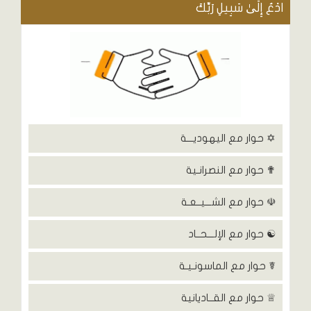
ادْعُ إِلَىٰ سَبِيلِ رَبِّكَ
✡ حوار مع اليهوديـــة
✟ حوار مع النصرانـية
☫ حوار مع الشـــيــعـة
☯ حوار مع الإلـــحــاد
☤ حوار مع الماسونـيـة
♕ حوار مع القــاديانية