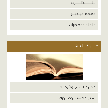
منــــــــــاظـــــــرات
مقاطع فيــديـــو
حلقات ومحاضرات
خَــيْـرُ جَــلـيـسٌ
مكتبة الكتــب والأبحـــاث
رسائل ماجستير ودكتوراة