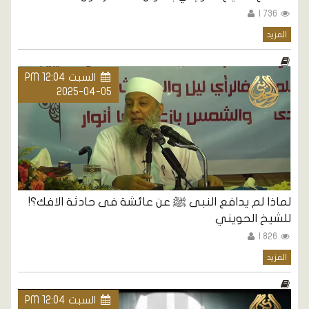
736 |
المزيد
السبت PM 12:04
2025-04-05
لماذا لم يدافع النبى ﷺ عن عائشة فى حادثة الافك؟!
للشيخ الحويني
826 |
المزيد
السبت PM 12:04