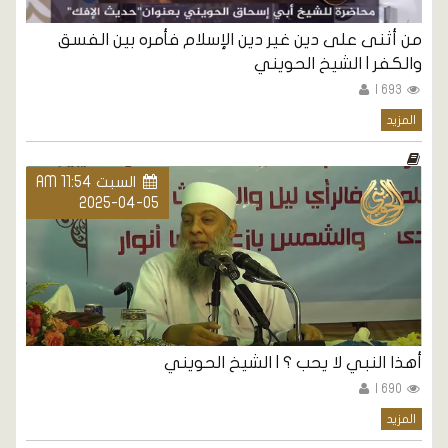
من أثنى على دين غير دين الإسلام فأمره بين الفسق
والكفر | الشيخ الحويني
693 |
المزيد
السبت AM 11:54
2025-04-05
أهذا النبي لا يحب ؟ | الشيخ الحويني
690 |
المزيد