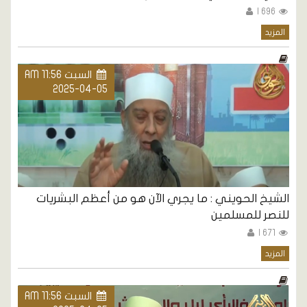
696 |
المزيد
السبت AM 11:56
2025-04-05
الشيخ الحويني : ما يجري الآن هو من أعظم البشريات
للنصر للمسلمين
671 |
المزيد
السبت AM 11:56