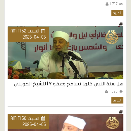
717 |
المزيد
السبت AM 11:52
2025-04-05
هل سنة النبي كلها تسامح وعفو ؟ | للشيخ الحويني
695 |
المزيد
السبت AM 11:50
2025-04-05