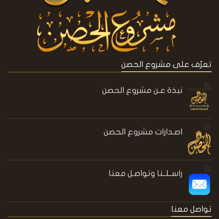
تعرّف على مشروع الحصن
نبذة عـن مشروع الحصن
اصـدارات مشروع الحصن
راســلــنا وتواصـل معنا
تواصل معنا