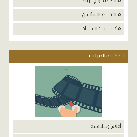
✿ الصحابةُ وَآلِ البَيْتَ
✿ التَّشْرِيعُ الإِسْلَامِيُّ
✿ تَـحــــريــــرُ المــــرأَةِ
المكتبة المرئية
أفلام وثـــائـقـية