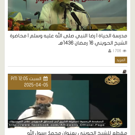
مدرسة الحياة | رضا النبي صلى الله عليه وسلم | محاضرة
الشيخ الحويني 16 رمضان 1436هـ
706 |
المزيد
السبت PM 12:05
2025-04-05
مقطع للشيخ الحويني بعنوان محمدٌ رسول الله