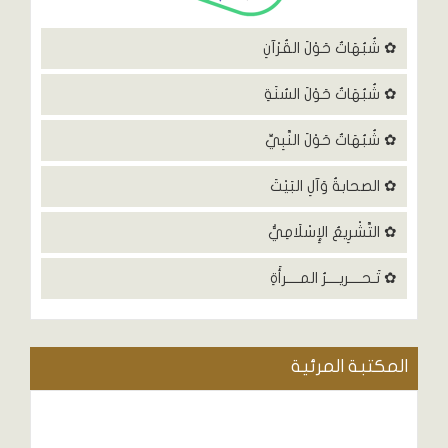
✿ شُبُهَاتٌ حَوْلَ القُرْآنِ
✿ شُبُهَاتٌ حَوْلَ السُنَةِ
✿ شُبُهَاتٌ حَوْلَ النَّبِيِّ
✿ الصحابةُ وَآلِ البَيْتَ
✿ التَّشْرِيعُ الإِسْلَامِيُّ
✿ تَـحــــريــــرُ المــــرأَةِ
المكتبة المرئية