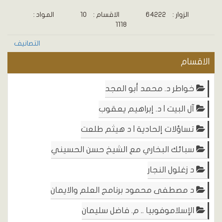
الزوار :
64222
الاقسام :
10
المواد :
1118
التصانيف
الاقسام
خواطر د. محمد أبو المجد
آل البيت | د. إبراهيم يعقوب
تساؤلات إلحادية | د هيثم طلعت
سبائك البخاري مع الشيخ حسن الحسيني
د زغلول النجار
د مصطفى محمود برنامج العلم والايمان
الإسلاموفوبيا .. م. فاضل سليمان