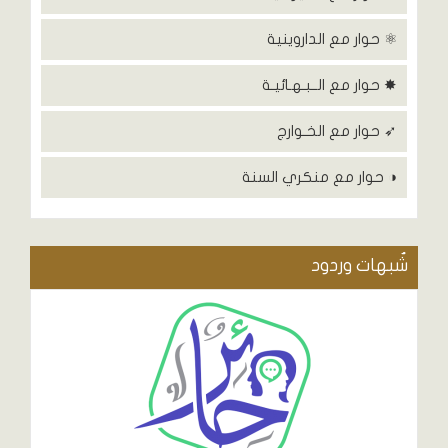
⚛ حوار مع الداروينية
✸ حوار مع الــبـهـائيـة
➶ حوار مع الخـوارج
◑ حوار مع منكري السنة
شٌبهات وردود