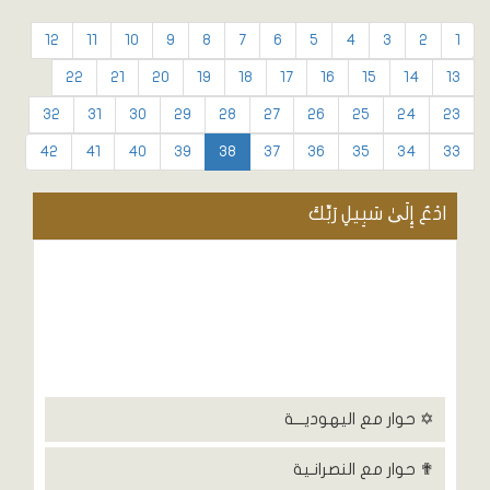
12
11
10
9
8
7
6
5
4
3
2
1
22
21
20
19
18
17
16
15
14
13
32
31
30
29
28
27
26
25
24
23
42
41
40
39
38
37
36
35
34
33
ادْعُ إِلَىٰ سَبِيلِ رَبِّكَ
✡ حوار مع اليهوديـــة
✟ حوار مع النصرانـية