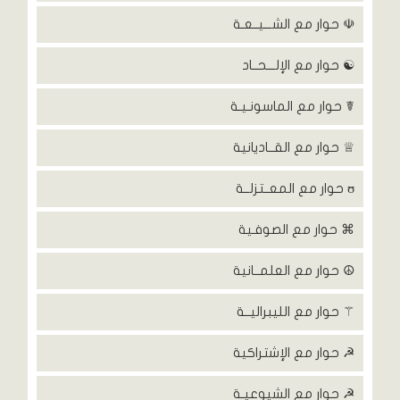
☫ حوار مع الشـــيــعـة
☯ حوار مع الإلـــحــاد
☤ حوار مع الماسونـيـة
♕ حوار مع القــاديانية
ʊ حوار مع المعــتزلــة
⌘ حوار مع الصوفـية
☮ حوار مع العلمــانية
⚚ حوار مع الليبراليــة
☭ حوار مع الإشتراكية
☭ حوار مع الشيوعيـة