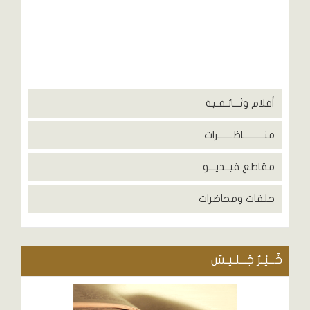
أفلام وثـــائـقـية
منــــــــــاظـــــــرات
مقاطع فيــديـــو
حلقات ومحاضرات
خَــيْـرُ جَــلـيـسٌ