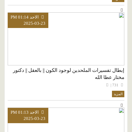
الاحد PM 01:14
2025-03-23
إبطال تفسيرات الملحدين لوجود الكون || بالعقل || دكتور
مختار عطا الله
731 |
المزيد
الاحد PM 01:13
2025-03-23