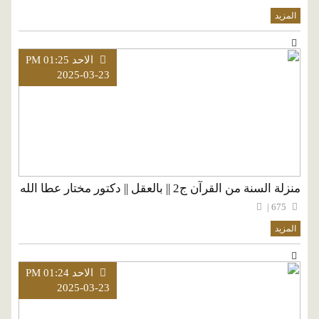
المزيد
الاحد PM 01:25
2025-03-23
منزلة السنة من القرآن ج2 || بالعقل || دكتور مختار عطا الله
675 |
المزيد
الاحد PM 01:24
2025-03-23