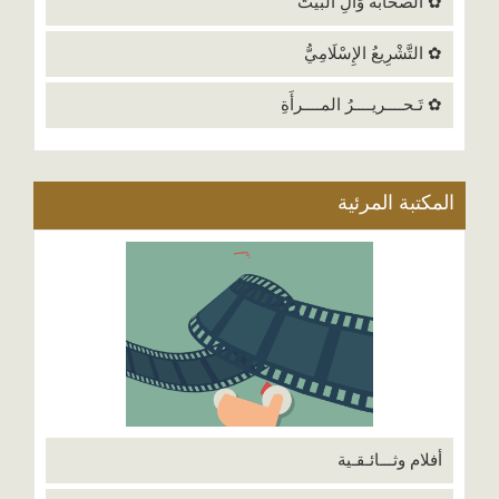
✿ الصحابةُ وَآلِ البَيْتَ
✿ التَّشْرِيعُ الإِسْلَامِيُّ
✿ تَـحــــريــــرُ المــــرأَةِ
المكتبة المرئية
أفلام وثـــائـقـية