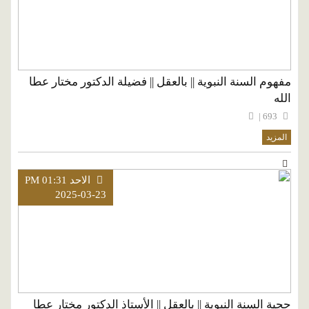
مفهوم السنة النبوية || بالعقل || فضيلة الدكتور مختار عطا
الله
693 |
المزيد
الاحد PM 01:31
2025-03-23
حجية السنة النبوية || بالعقل || الأستاذ الدكتور مختار عطا