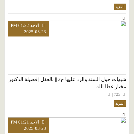
المزيد
الاحد PM 01:22
2025-03-23
شبهات حول السنة والرد عليها ج2 || بالعقل ||فضيلة الدكتور
مختار عطا الله
725 |
المزيد
الاحد PM 01:21
2025-03-23