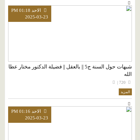
الاحد PM 01:18
2025-03-23
شبهات حول السنة ج5 || بالعقل || فضيلة الدكتور مختار عطا
الله
720 |
المزيد
الاحد PM 01:16
2025-03-23