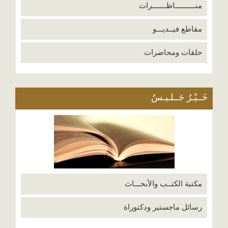
منــــــــــاظـــــــرات
مقاطع فيــديـــو
حلقات ومحاضرات
خَــيْـرُ جَــلـيـسٌ
مكتبة الكتــب والأبحـــاث
رسائل ماجستير ودكتوراة