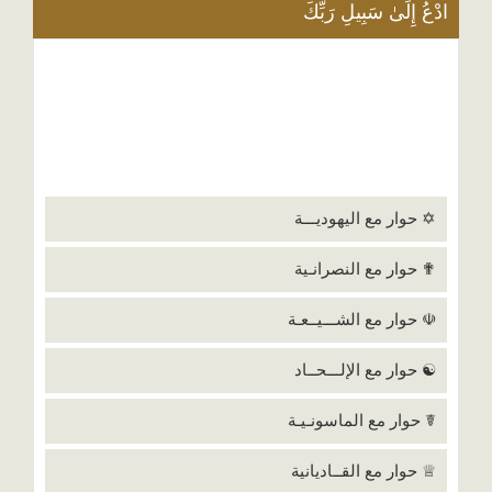
ادْعُ إِلَىٰ سَبِيلِ رَبِّكَ
✡ حوار مع اليهوديـــة
✟ حوار مع النصرانـية
☫ حوار مع الشـــيــعـة
☯ حوار مع الإلـــحــاد
☤ حوار مع الماسونـيـة
♕ حوار مع القــاديانية