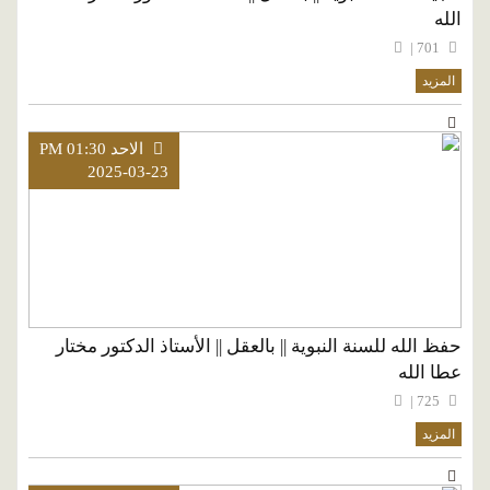
الله
701 |
المزيد
الاحد PM 01:30
2025-03-23
حفظ الله للسنة النبوية || بالعقل || الأستاذ الدكتور مختار
عطا الله
725 |
المزيد