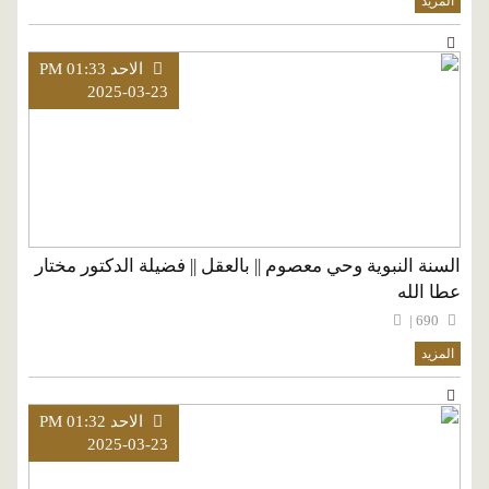
المزيد
الاحد PM 01:33
2025-03-23
السنة النبوية وحي معصوم || بالعقل || فضيلة الدكتور مختار
عطا الله
690 |
المزيد
الاحد PM 01:32
2025-03-23