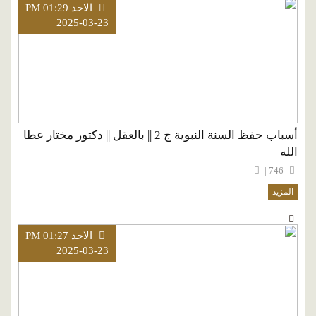
الاحد PM 01:29
2025-03-23
أسباب حفظ السنة النبوية ج 2 || بالعقل || دكتور مختار عطا
الله
746 |
المزيد
الاحد PM 01:27
2025-03-23