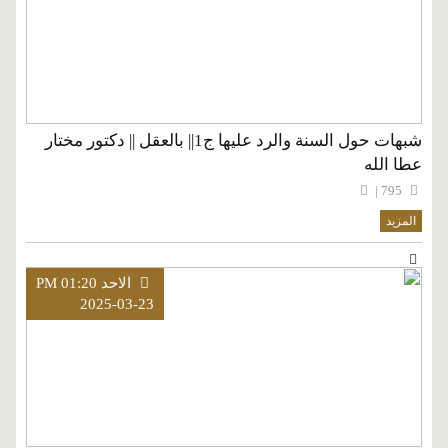
شبهات حول السنة والرد عليها ج1|| بالعقل || دكتور مختار
عطا الله
795 |
المزيد
الاحد PM 01:20
2025-03-23