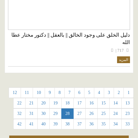
دليل الخلق على وجود الخالق || بالعقل || دكتور مختار عطا
الله
717 |
المزيد
12
11
10
9
8
7
6
5
4
3
2
1
22
21
20
19
18
17
16
15
14
13
32
31
30
29
28
27
26
25
24
23
42
41
40
39
38
37
36
35
34
33