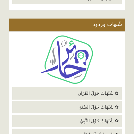
شٌبهات وردود
✿ شُبُهَاتٌ حَوْلَ القُرْآنِ
✿ شُبُهَاتٌ حَوْلَ السُنَةِ
✿ شُبُهَاتٌ حَوْلَ النَّبِيِّ