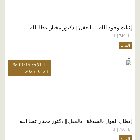
إثبات وجود الله !! بالعقل || دكتور مختار عطا الله
749 |
المزيد
الاحد PM 01:15
2025-03-23
إبطال القول بالصدفة || بالعقل || دكتور مختار عطا الله
760 |
المزيد