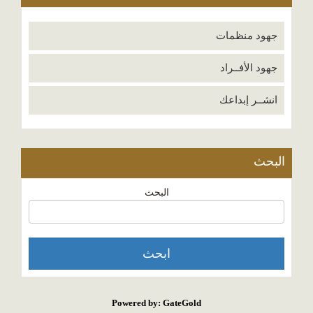
جهود منظمات
جهود الأفــراد
انشــر إبداعك
البحث
البحث
Powered by: GateGold