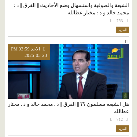
الشيعة والصوفية واستسهال وضع الأحاديث || الفرق || د :
محمد خالد و د : مختار عطالله
753 |
المزيد
الاحد PM 03:59
2025-03-23
هل الشيعه مسلمون ؟؟ || الفرق || د . محمد خالد و د . مختار
عطالله
712 |
المزيد