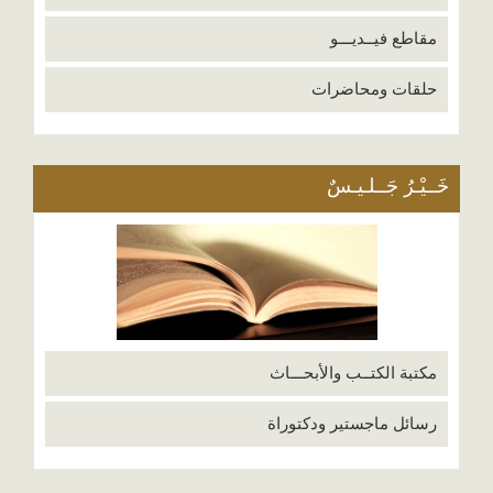
مقاطع فيــديـــو
حلقات ومحاضرات
خَــيْـرُ جَــلـيـسٌ
مكتبة الكتــب والأبحـــاث
رسائل ماجستير ودكتوراة