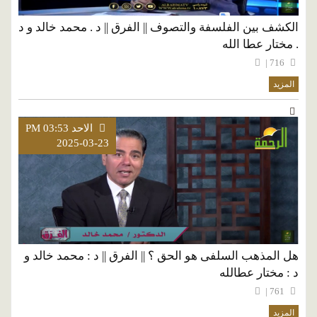
الكشف بين الفلسفة والتصوف || الفرق || د . محمد خالد و د
. مختار عطا الله
716 |
المزيد
الاحد PM 03:53
2025-03-23
هل المذهب السلفى هو الحق ؟ || الفرق || د : محمد خالد و
د : مختار عطالله
761 |
المزيد