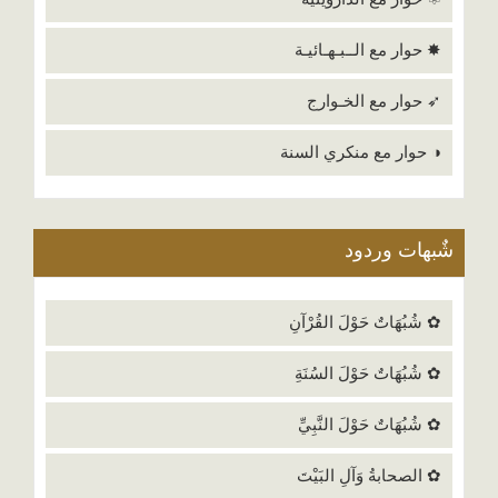
✸ حوار مع الــبـهـائيـة
➶ حوار مع الخـوارج
◑ حوار مع منكري السنة
شٌبهات وردود
✿ شُبُهَاتٌ حَوْلَ القُرْآنِ
✿ شُبُهَاتٌ حَوْلَ السُنَةِ
✿ شُبُهَاتٌ حَوْلَ النَّبِيِّ
✿ الصحابةُ وَآلِ البَيْتَ