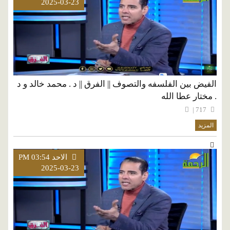
2025-03-23
الفيض بين الفلسفه والتصوف || الفرق || د . محمد خالد و د
. مختار عطا الله
717 |
المزيد
الاحد PM 03:54
2025-03-23