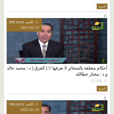
المزيد
الاحد PM 04:01
2025-03-23
أحكام متعلقة بالسجائر لا تعرفها !! || الفرق || د : محمد خالد
و د : مختار عطالله
731 |
المزيد
الاحد PM 04:01
2025-03-23