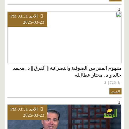
الاحد PM 03:51
2025-03-23
مفهوم الفقر بين الصوفية والنصرانية || الفرق || د . محمد
خالد و د . مختار عطاالله
726 |
المزيد
الاحد PM 03:51
2025-03-23