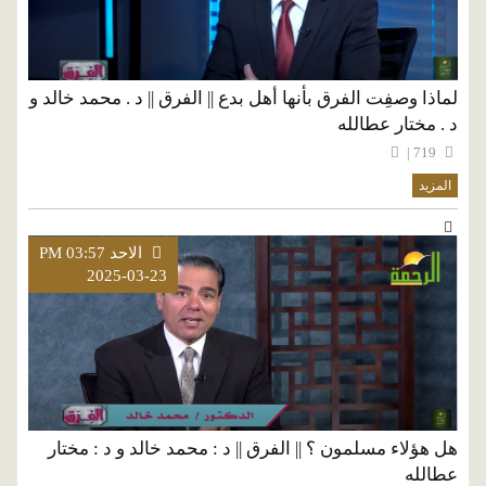
لماذا وصفِت الفرق بأنها أهل بدع || الفرق || د . محمد خالد و
د . مختار عطالله
719 |
المزيد
الاحد PM 03:57
2025-03-23
هل هؤلاء مسلمون ؟ || الفرق || د : محمد خالد و د : مختار
عطالله