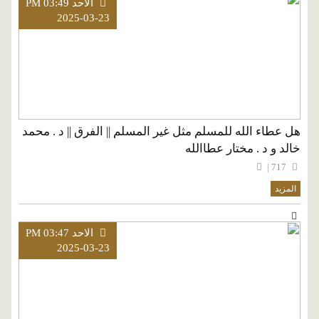
الاحد PM 03:49
2025-03-23
هل عطاء الله للمسلم مثل غير المسلم || الفرق || د . محمد
خالد و د . مختار عطاالله
717 |
المزيد
الاحد PM 03:47
2025-03-23