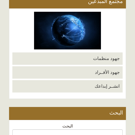
مجتمع المبدعين
جهود منظمات
جهود الأفــراد
انشــر إبداعك
البحث
البحث