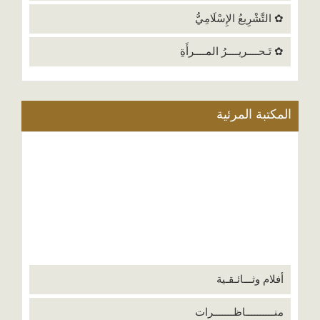
✿ التَّشْرِيعُ الإِسْلَامِيُّ
✿ تَـحــــريــــرُ المــــرأَةِ
المكتبة المرئية
أفلام وثـــائـقـية
منــــــــــاظـــــــرات