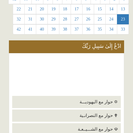
22
21
20
19
18
17
16
15
14
13
32
31
30
29
28
27
26
25
24
23
42
41
40
39
38
37
36
35
34
33
ادْعُ إِلَىٰ سَبِيلِ رَبِّكَ
✡ حوار مع اليهوديـــة
✟ حوار مع النصرانـية
☫ حوار مع الشـــيــعـة