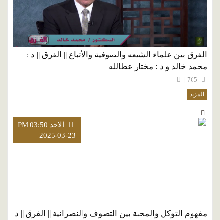
الفرق بين علماء الشيعه والصوفية والأتباع || الفرق || د :
محمد خالد و د : مختار عطالله
765 |
المزيد
الاحد PM 03:50
2025-03-23
مفهوم التوكل والمحبة بين التصوف والنصرانية || الفرق || د