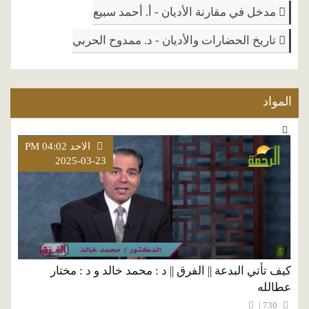
مدخل في مقارنة الأديان - أ. أحمد سبيع
تاريخ الحضارات والأديان - د. ممدوح الحربي
المواد
الاحد PM 04:02
2025-03-23
كيف تأتي البدعة || الفرق || د : محمد خالد و د : مختار
عطالله
730 |