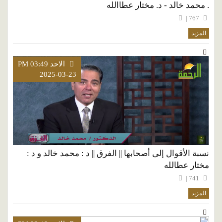
. محمد خالد - د. مختار عطاالله
767 |
المزيد
الاحد PM 03:49
2025-03-23
نسبة الأقوال إلى أصحابها || الفرق || د : محمد خالد و د :
مختار عطالله
741 |
المزيد