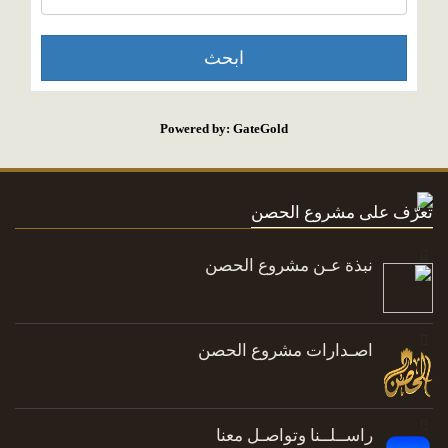
Powered by: GateGold
تعرّف على مشروع الحصن
نبذة عـن مشروع الحصن
اصـدارات مشروع الحصن
راســلــنا وتواصـل معنا