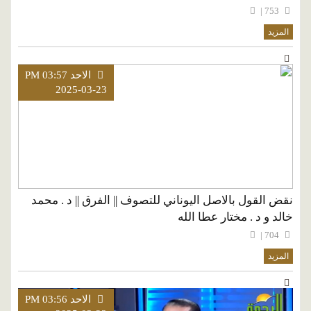
753 |
المزيد
الاحد PM 03:57
2025-03-23
نقض القول بالاصل اليوناني للتصوف || الفرق || د . محمد
خالد و د . مختار عطا الله
704 |
المزيد
الاحد PM 03:56