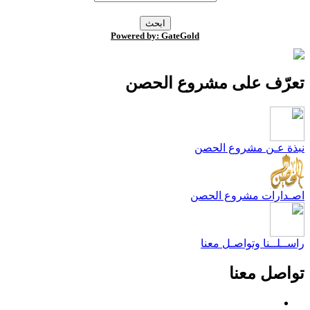
Powered by: GateGold
عرّف على مشروع الحصن
بذة عـن مشروع الحصن
صـدارات مشروع الحصن
اســلــنا وتواصـل معنا
واصل معنا