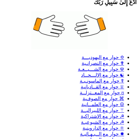
دْعُ إِلَىٰ سَبِيلِ رَبِّكَ
✡ حوار مع اليهوديـــة
✟ حوار مع النصرانـية
☫ حوار مع الشـــيــعـة
☯ حوار مع الإلـــحــاد
☤ حوار مع الماسونـيـة
♕ حوار مع القــاديانية
ʊ حوار مع المعــتزلــة
⌘ حوار مع الصوفـية
☮ حوار مع العلمــانية
⚚ حوار مع الليبراليــة
☭ حوار مع الإشتراكية
☭ حوار مع الشيوعيـة
⚛ حوار مع الداروينية
✸ حوار مع الــبـهـائيـة