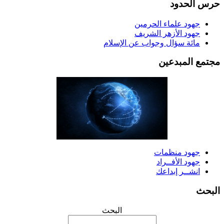
رس الحدود
جهود علماء الحرمين
جهود الأزهر الشريف
مائة سؤال وجواب عن الإسلام
جتمع المبدعين
جهود منظمات
جهود الأفــراد
انشــر إبداعك
لبحث
البحث