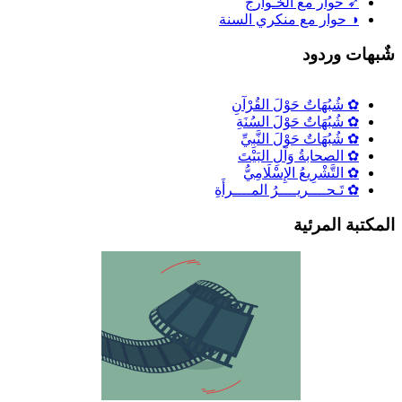
➶ حوار مع الخـوارج
◑ حوار مع منكري السنة
ٌبهات وردود
✿ شُبُهَاتٌ حَوْلَ القُرْآنِ
✿ شُبُهَاتٌ حَوْلَ السُنَةِ
✿ شُبُهَاتٌ حَوْلَ النَّبِيِّ
✿ الصحابةُ وَآلِ البَيْتَ
✿ التَّشْرِيعُ الإِسْلَامِيُّ
✿ تَـحــــريــــرُ المــــرأَةِ
لمكتبة المرئية