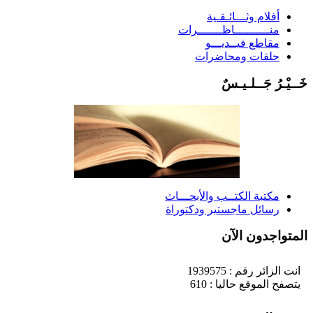
أفلام وثـــائـقـية
منــــــــــاظـــــــرات
مقاطع فيــديـــو
حلقات ومحاضرات
َــيْـرُ جَــلـيـسٌ
مكتبة الكتــب والأبحـــاث
رسائل ماجستير ودكتوراة
لمتواجدون الآن
انت الزائر رقم : 1939575
يتصفح الموقع حاليا : 610