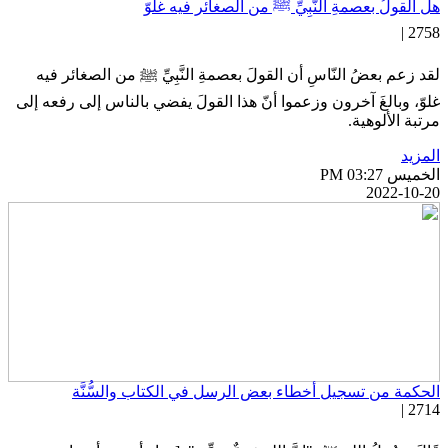
ل القولُ بعصمةِ النَّبِيِّ ﷺ من الصغائر فيه غلوّ
2758 
قد زعم بعضُ النّاسِ أن القولَ بعصمةِ النَّبِيِّ ﷺ من الصغائر فيه
لوّ، وبالغَ آخرون وزعموا أنّ هذا القولَ يفضي بالناس إلى رفعه إلى
رتبة الألوهية.
لمزيد
خميس PM 03:27
2022-10-2
لحكمة من تسجيل أخطاء بعض الرسل في الكتاب والسُّنَّة
2714 