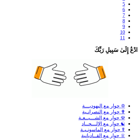
5
6
7
8
9
10
11
دْعُ إِلَىٰ سَبِيلِ رَبِّكَ
✡ حوار مع اليهوديـــة
✟ حوار مع النصرانـية
☫ حوار مع الشـــيــعـة
☯ حوار مع الإلـــحــاد
☤ حوار مع الماسونـيـة
♕ حوار مع القــاديانية