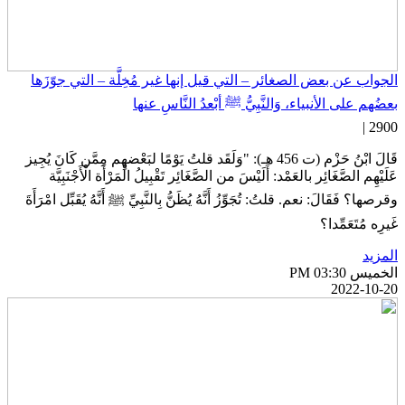
لجواب عن بعض الصغائر – التي قيل إنها غير مُخِلَّة – التي جوّزَها
عضُهم على الأنبياء، وَالنَّبِيُّ ﷺ أبْعدُ النَّاسِ عنها
2900 
قَالَ ابْنُ حَزْم (ت 456 هـ): "وَلَقَد قلتُ يَوْمًا لبَعْضهِم مِمَّن كَانَ يُجِيز
َلَيْهِم الصَّغَائِر بالعَمْد: أَلَيْسَ من الصَّغَائِر تَقْبِيلُ الْمَرْأَة الْأَجْنَبِيَّة
قرصها؟ فَقَالَ: نعم. قلتُ: تُجَوِّزُ أَنَّهُ يُظَنُّ بِالنَّبِيِّ ﷺ أَنَّهُ يُقَبِّل امْرَأَةَ
َيرِه مُتَعَمِّدا؟
لمزيد
خميس PM 03:30
2022-10-2