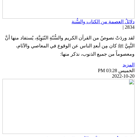
لائلُ العصمة من الكتاب والسُّنة
2834 
قد وردَتْ نصوصٌ من القرآن الكريم والسُّنّةِ النّبَوِيَّةِ، يُستفاد منها أنَّ
لنَّبِيَّ ﷺ كان مِن أبعدِ الناس عن الوقوع في المعاصي والآثام،
معصوماً من جميع الذنوب، نذكر منها:
لمزيد
خميس PM 03:28
2022-10-2