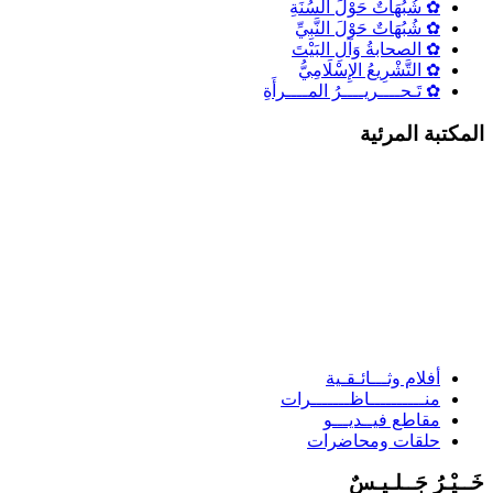
✿ شُبُهَاتٌ حَوْلَ السُنَةِ
✿ شُبُهَاتٌ حَوْلَ النَّبِيِّ
✿ الصحابةُ وَآلِ البَيْتَ
✿ التَّشْرِيعُ الإِسْلَامِيُّ
✿ تَـحــــريــــرُ المــــرأَةِ
لمكتبة المرئية
أفلام وثـــائـقـية
منــــــــــاظـــــــرات
مقاطع فيــديـــو
حلقات ومحاضرات
َــيْـرُ جَــلـيـسٌ