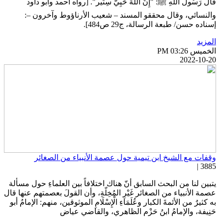
َالَ رَسُولُ اللهِ ﷺ: "إِنَّ اللهَ حَيِيٌّ سِتِّير". [رواه أحمد وأبو داود
النسائي، وقال محققو المسند – شعيب الأرناؤوط وآخرون –:
سناده حسن/ طبعة الرسالة، ج29 ص484].
لمزيد
خميس PM 03:26
2022-10-2
قفات مع الشيخ ابن تيمية حول عصمة الأنبياء من الصغائر
3885 
تبين لنا من البحث السابق أنّ هناك اختلافاً بين العلماءِ حول مسألة
صمة الأنبياء من الصغائر غَيْرِ المُخِلّةِ، وأن القولَ بعصمتهم عنها قال
ه كثيرٌ من الأئمةَ الكبار وعُلَمَاءِ الْإِسْلَامِ الموثوقين، منهم: الإمامُ أبو
َنِيفة، والإمامُ ابنُ حَزْم الظاهري، والقاضي عياض