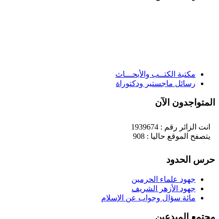
مكتبة الكتــب والأبحـــاث
رسائل ماجستير ودكتوراة
لمتواجدون الآن
انت الزائر رقم : 1939674
يتصفح الموقع حاليا : 908
رس الحدود
جهود علماء الحرمين
جهود الأزهر الشريف
مائة سؤال وجواب عن الإسلام
جتمع المبدعين