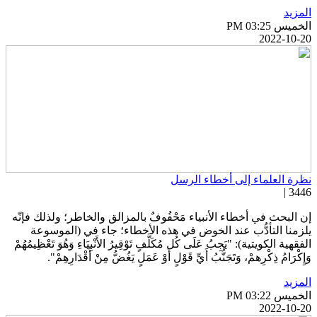
لمزيد
خميس PM 03:25
2022-10-2
ظرة العلماء إلى أخطاء الرسل
3446 
ن البحث في أخطاء الأنبياء مَحْفُوفٌ بالمزالق والخاطر؛ ولذلك فإنّه
لزمنا التأدُّب عند الخوض في هذه الأخطاء؛ جاء في (الموسوعة
لفقهية الكويتية): "يَجِبُ عَلَى كُل مُكَلَّفٍ تَوْقِيرُ الأَنْبِيَاءِ وَهُوَ تَعْظِيمُهُمْ
َإِكْرَامُ ذِكْرِهمْ، وَتَجَنُّبُ أَيِّ قَوْلٍ أَوْ عَمَلٍ يَغُضُّ مِنْ أَقْدَارِهِمْ".
لمزيد
خميس PM 03:22
2022-10-2