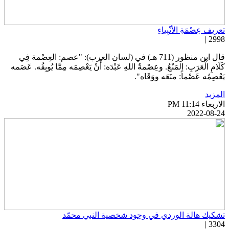
عريف عِصْمَةِ الأنْبِياءِ
2998 
قال ابن منظور (711 هـ) في (لسان العرب): "عصم: العِصْمة فِي
َلَامِ الْعَرَبِ: المَنْعُ. وعِصْمةُ اللهِ عَبْدَه: أَنْ يَعْصِمَه مِمَّا يُوبِقُه. عَصَمه
َعْصِمُه عَصْماً: منَعَه ووَقَاه".
لمزيد
اربعاء PM 11:14
2022-08-2
شكيك هالة الوردي في وجود شخصية النبي محمّد
3304 