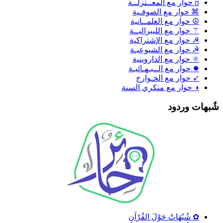
ʊ حوار مع المعــتزلــة
⌘ حوار مع الصوفـية
☮ حوار مع العلمــانية
⚚ حوار مع الليبراليــة
☭ حوار مع الإشتراكية
☭ حوار مع الشيوعيـة
⚛ حوار مع الداروينية
✸ حوار مع الــبـهـائيـة
➶ حوار مع الخـوارج
◑ حوار مع منكري السنة
ٌبهات وردود
✿ شُبُهَاتٌ حَوْلَ القُرْآنِ