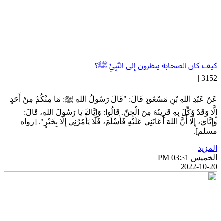
يف كان الصحابة ينظرون إلى النّبِيِّ ﷺ؟
3152 
َنْ ‌عَبْدِ اللهِ بْنِ مَسْعُودٍ قَالَ: "قَالَ رَسُولُ اللهِ ﷺ: مَا مِنْكُمْ مِنْ أَحَدٍ
ِلَّا وَقَدْ وُكِّلَ بِهِ قَرِينُهُ مِنَ الْجِنِّ. قَالُوا: وَإِيَّاكَ يَا رَسُولَ اللهِ، قَالَ:
إِيَّايَ، إِلَّا أَنَّ اللهَ أَعَانَنِي عَلَيْهِ فَأَسْلَمَ، فَلَا يَأْمُرُنِي إِلَّا بِخَيْرٍ". [رواه
سلم].
لمزيد
خميس PM 03:31
2022-10-2