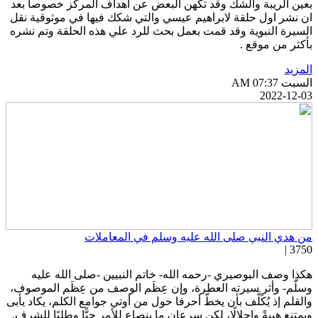
عين الريبة والشك وقد تكهن البعض عن اهداف المركز خصوصا بعد
ن نشر اول حلقة لابراهيم عيسي والتي شكك فيها في موثوقية نقل
لسيرة النبوية وقد قمت بعمل بحث للرد علي هذه الحلقة وتم نشره
أكثر من موقع .
لمزيد
سبت AM 07:37
2022-12-0
ن هدي النبي صلى الله عليه وسلم في المعاملات
3750 
كذا وصف البوصيري -رحمه الله- خاتم النبيين -صلى الله عليه
سلّم- وأثر سيرته العطرة، وإن عِظَم الوصف من عِظَم الموصوف،
القلم إذ يُكَلَّف بأن يخطّ أحرفا حول من أوتي جوامع الكلم، يكاد يأبى
يمتنع هيبةً وإجلالًا، لكن سرعان ما ينصاع للأمر حبًّا وطلبًا للشرف.