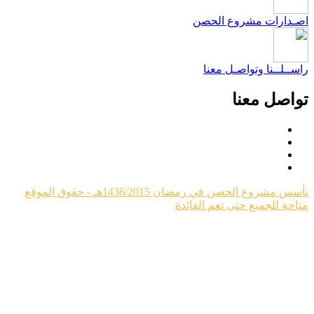
صـدارات مشروع الحصن
اســلــنا وتواصـل معنا
واصل معنا
تأسس مشروع الحصن في رمضان 1436/2015هـ - حقوق الموقع
تاحة للجميع حتى تعم الفائدة