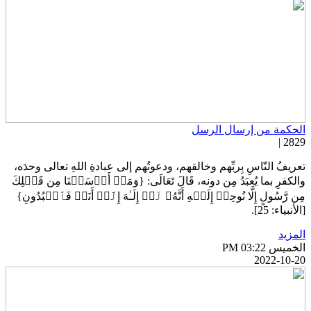
لحكمة من إرسال الرسل
2829 
عريفُ النّاسِ بِربِّهم وخالقهم، ودعوتُهم إلى عبادةِ اللهِ تعالى وحدَه،
الكفرِ بما يُعبَدُ مِن دونه، قَالَ تَعَالَى: {وَمَاۤ أَرۡسَلۡنَا مِن قَبۡلِكَ
ِن رَّسُولٍ إِلَّا نُوحِیۤ إِلَیۡهِ أَنَّهُۥ لَاۤ إِلَـٰهَ إِلَّاۤ أَنَا۠ فَٱعۡبُدُونِ}
لأنبياء: 25].
لمزيد
خميس PM 03:22
2022-10-2