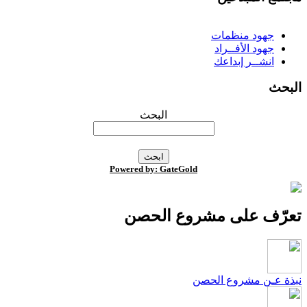
جهود منظمات
جهود الأفــراد
انشــر إبداعك
لبحث
البحث
Powered by: GateGold
عرّف على مشروع الحصن
بذة عـن مشروع الحصن