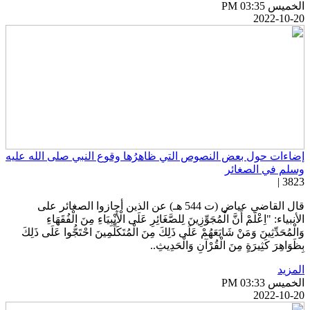
خميس PM 03:35
2022-10-2
ضاءات حول بعض النصوص التي ظاهرُها وقوع النبي صلى الله عليه
سلم في الصغائر
3823 
قال القاضي عياض (ت 544 هـ) عن الذين أجازوا الصغائر على
أنبياء: "اِعْلَمْ أَنَّ الْمُجَوِّزِينَ لِلصَّغَائِرِ عَلَى الْأَنْبِيَاءِ مِنَ الْفُقَهَاءِ
َالْمُحَدِّثِينَ وَمَنْ شَايَعَهُمْ عَلَى ذَلِكَ مِنَ الْمُتَكَلِّمِينَ احْتَجُّوا عَلَى ذَلِكَ
ِظَوَاهِرَ كَثِيرَةٍ مِنَ الْقُرْآنِ وَالْحَدِيثِ..
لمزيد
خميس PM 03:33
2022-10-2