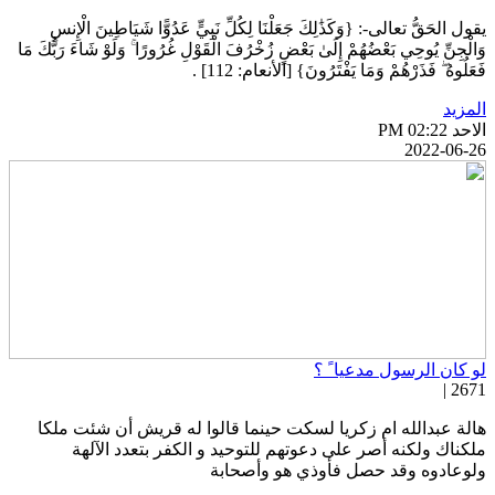
قول الحَقُّ تعالى-: {وَكَذَٰلِكَ جَعَلْنَا لِكُلِّ نَبِيٍّ عَدُوًّا شَيَاطِينَ الْإِنسِ
َالْجِنِّ يُوحِي بَعْضُهُمْ إِلَىٰ بَعْضٍ زُخْرُفَ الْقَوْلِ غُرُورًا ۚ وَلَوْ شَاءَ رَبُّكَ مَا
عَلُوهُ ۖ فَذَرْهُمْ وَمَا يَفْتَرُونَ} [الأنعام: 112] .
لمزيد
احد PM 02:22
2022-06-2
و كان الرسول مدعيا ً ؟
2671 
الة عبدالله ام زكريا لسكت حينما قالوا له قريش أن شئت ملكا
لكناك ولكنه أصر على دعوتهم للتوحيد و الكفر بتعدد الآلهة
لوعادوه وقد حصل فأوذي هو وأصحابة