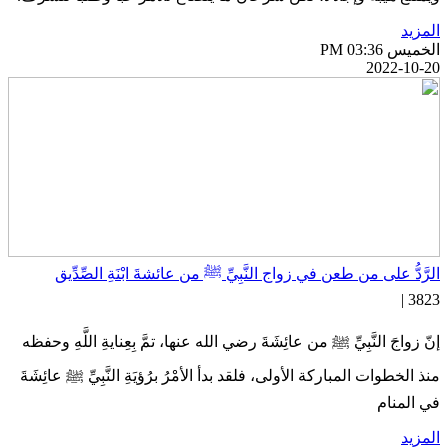
لمزيد
خميس PM 03:36
2022-10-2
لرَّدُّ على من طعن في زواج النَّبِيِّ ﷺ من عائشةَ ابْنَةِ الصِّدِّيق
3823 
نّ زواجَ النَّبِيِّ ﷺ من عائِشَةَ رضي الله عنها، تمَّ بِعِنايةِ اللَّهِ وحفظه
نذ الخطوات المباركة الأولى، فلقد بدأ الأمْرُ برُؤيَةِ النَّبِيِّ ﷺ عائِشَةَ
ي المنام
لمزيد