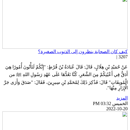
يف كان الصحابة ينظرون إلى الذنوب الصغيرة؟
3207 
َنْ حُمَيْدِ بْنِ هِلَالٍ، قَالَ: قَالَ عُبَادَةُ بْنُ قُرْطٍ: "إِنَّكُمْ لَتَأْتُونَ أُمُورًا هِيَ
َدَقُّ فِي أَعْيُنِكُمْ مِنَ الشَّعَرِ، كُنَّا نَعُدُّهَا عَلَى عَهْدِ رَسُولِ اللهِ ﷺ من
لْمُوبِقَاتِ" قَالَ: فَذُكِرَ ذَلِكَ لِمُحَمَّدِ بْنِ سِيرِينَ، فَقَالَ: "صَدَقَ وَأَرَى جَرَّ
ْإِزَارِ مِنْهَا".
لمزيد
خميس PM 03:32
2022-10-2