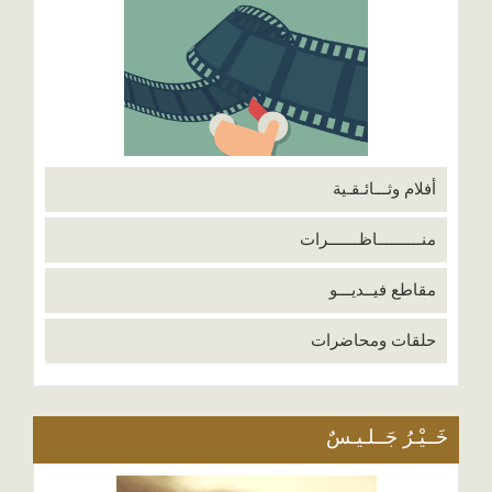
أفلام وثـــائـقـية
منــــــــــاظـــــــرات
مقاطع فيــديـــو
حلقات ومحاضرات
خَــيْـرُ جَــلـيـسٌ