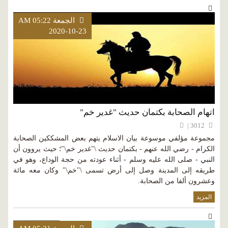
الجمعة AM 05:22
2020-10-23
اتهام الصحابة بكتمان حديث "غدير خم"
3012 |
مجموعة مؤلفي موسوعة بيان الاسلام يتهم بعض المشككين الصحابة
الكرام - رضي الله عنهم - بكتمان حديث \"غدير خم\"؛ حيث يروون أن
النبي - صلى الله عليه وسلم - أثناء عودته من حجة الوداع، وهو في
طريقه إلى المدينة وصل إلى أرض تسمى \"خم\" وكان معه مائة
وعشرون ألفا من الصحابة.
المزيد