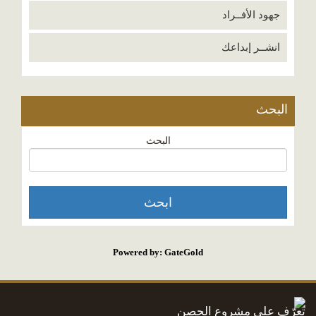
جهود الأفــراد
انشــر إبداعك
البحث
البحث
Powered by: GateGold
تعرّف على مشروع الحصن