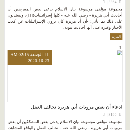
3364 |
مجموعة مؤلفي موسوعة بيان الاسلام يدعي بعض المغرضين أن
أحاديث أبي هريرة - رضي الله عنه - كلها إسرائيليات([1])، ويستدلون
على ذلك بما يأتي: •أن أبا هريرة كان يروي الإسرائيليات عن كعب
الأحبار وغيره على أنها أحاديث نبوية.
المزيد
الجمعة AM 02:15
2020-10-23
ادعاء أن بعض مرويات أبي هريرة تخالف العقل
8190 |
مجموعة مؤلفي موسوعة بيان الاسلام يدعي بعض المشككين أن بعض
مرويات أبي هريرة - رضي الله عنه - تخالف العقل والواقع المشاهد،