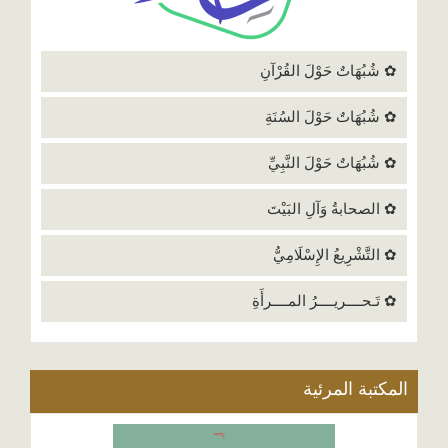
✿ شُبُهَاتٌ حَوْلَ القُرْآنِ
✿ شُبُهَاتٌ حَوْلَ السُنَةِ
✿ شُبُهَاتٌ حَوْلَ النَّبِيِّ
✿ الصحابةُ وَآلِ البَيْتَ
✿ التَّشْرِيعُ الإِسْلَامِيُّ
✿ تَـحــــريــــرُ المــــرأَةِ
المكتبة المرئية