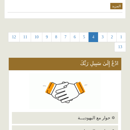
المزيد
12
11
10
9
8
7
6
5
4
3
2
1
13
ادْعُ إِلَىٰ سَبِيلِ رَبِّكَ
✡ حوار مع اليهوديـــة