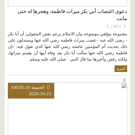
دعوى اغتصاب أبي بكر ميراث فاطمة، وهجرها له حتى
ماتت
3072 |
مجموعة مؤلفي موسوعة بيان الاسلام يزعم بعض المتقولين أن أبا بكر
- رضي الله عنه - غصب ميراث فاطمة رضي الله عنها ويستدلون على
ذلك بحديث أم المؤمنين عائشة رضي الله عنها الذي تقول فيه: «إن
فاطمة رضي الله عنها سألت أبا بكر بعد وفاة أبيها أن يقسم ميراثها،
ولكنه رفض وأخبرها بما قال النبي - صلى الله عليه وسلم
المزيد
الجمعة AM 05:10
2020-10-23