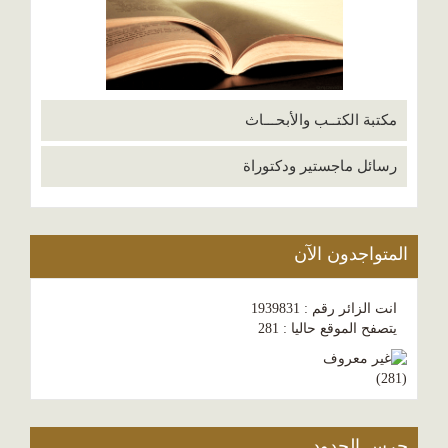
مكتبة الكتــب والأبحـــاث
رسائل ماجستير ودكتوراة
المتواجدون الآن
انت الزائر رقم : 1939831
يتصفح الموقع حاليا : 281
)
281
(
حرس الحدود