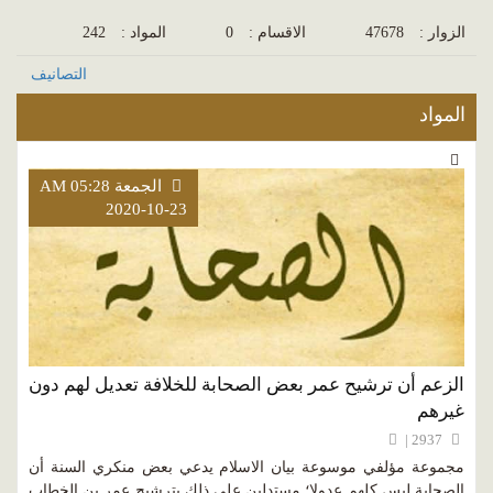
الزوار :
47678
الاقسام :
0
المواد :
242
التصانيف
المواد
الجمعة AM 05:28
2020-10-23
الزعم أن ترشيح عمر بعض الصحابة للخلافة تعديل لهم دون
غيرهم
2937 |
مجموعة مؤلفي موسوعة بيان الاسلام يدعي بعض منكري السنة أن
الصحابة ليس كلهم عدولا؛ مستدلين على ذلك بترشيح عمر بن الخطاب