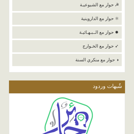
☭ حوار مع الشيوعيـة
⚛ حوار مع الداروينية
✸ حوار مع الــبـهـائيـة
➶ حوار مع الخـوارج
◑ حوار مع منكري السنة
شٌبهات وردود