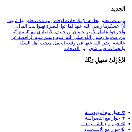
الجديد
مهمات تتعلق بحادثة الإفك
حادثة الإفك ومهمات تتعلق بها
شبهة:
أنَّ عسكرها رضي الله عنها لما أتوا البصرة نهبوا بيت المال،
وأخرجوا عامل الأمير عثمان بن حنيف الأنصاري مهانًا، مع أنَّه
من صحابة رسول الله صلى الله عليه وسلم
شبه الرافضة عن
عائشة رضي الله عنها في وقعة الجمل
مذهب أهل السنّة
والجماعة فيما شجر بين الصحابة
ادْعُ إِلَىٰ سَبِيلِ رَبِّكَ
✡ حوار مع اليهوديـــة
✟ حوار مع النصرانـية
☫ حوار مع الشـــيــعـة
☯ حوار مع الإلـــحــاد