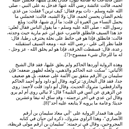
لحمه، قالت عائشة رضي الله عنها: فدخل به على النبي - صلى
الله عليه وسلم - ذات يوم فقال: كيف ترين؟ فقلت: من غذي
بلحم الضأن يحسن لحمه، قال: ولا الشبه، قالت: فحملني ما
يحمل النساء من الغيرة أن قلت: ما أرى شبها، قالت: وبلغ
رسول الله - صلى الله عليه وسلم - ما يقول الناس فقال لعلي:
خذ هذا السيف فانطلق فاضرب عنق ابن عم مارية حيث وجدته،
قالت: فانطلق فإذا هو في حائط على نخلة يخترف رطبا، قال:
فلما نظر إلى علي - رضي الله عنه - ومعه السيف استقبلته
رعدة، قال: فسقطت الخرقة، فإذا هو لم يخلق الله - عز وجل -
له ما للرجال شيء ممسوح»[7].
وهذه الرواية أوردها الحاكم ولم يعلق عليها، فقد قال الشيخ
الألباني: "سكت عنه الحاكم والذهبي، ولعله لظهور ضعفه؛ فإن
سليمان بن الأرقم متفق بين الأئمة على ضعفه، بل هو ضعيف
جدا، فقد قال البخاري: تركوه. وقال أبو داود وأبو أحمد الحاكم
والدارقطني: متروك الحديث. وقال أبو داود: قلت لأحمد: روى
عن الزهري عن أنس في التلبية؟ قال: لا نبالي روى أم لم يرو.
وقال ابن عدي في آخر ترجمته - وقد ساق له نيفا وعشرين
حديثا: وعامة ما يرويه لا يتابعه عليه أحد"[8].
على هذا فمدار الرواية على "أبي معاذ سليمان بن أرقم
الأنصاري"، وهذا الراوي متروك، ذكره ابن حبان في كتابه
المجروحين، وقال في ترجمته: "سليمان بن أرقم مولى قريظة،