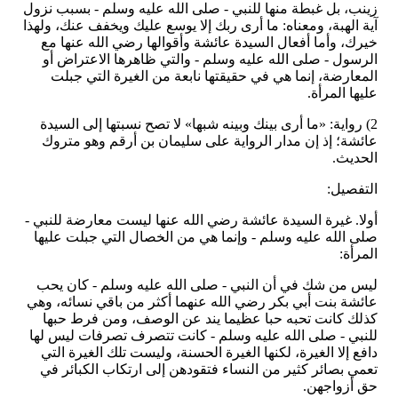
زينب، بل غبطة منها للنبي - صلى الله عليه وسلم - بسبب نزول
آية الهبة، ومعناه: ما أرى ربك إلا يوسع عليك ويخفف عنك، ولهذا
خيرك، وأما أفعال السيدة عائشة وأقوالها رضي الله عنها مع
الرسول - صلى الله عليه وسلم - والتي ظاهرها الاعتراض أو
المعارضة، إنما هي في حقيقتها نابعة من الغيرة التي جبلت
عليها المرأة.
2) رواية: «ما أرى بينك وبينه شبها» لا تصح نسبتها إلى السيدة
عائشة؛ إذ إن مدار الرواية على سليمان بن أرقم وهو متروك
الحديث.
التفصيل:
أولا. غيرة السيدة عائشة رضي الله عنها ليست معارضة للنبي -
صلى الله عليه وسلم - وإنما هي من الخصال التي جبلت عليها
المرأة:
ليس من شك في أن النبي - صلى الله عليه وسلم - كان يحب
عائشة بنت أبي بكر رضي الله عنهما أكثر من باقي نسائه، وهي
كذلك كانت تحبه حبا عظيما يند عن الوصف، ومن فرط حبها
للنبي - صلى الله عليه وسلم - كانت تتصرف تصرفات ليس لها
دافع إلا الغيرة، لكنها الغيرة الحسنة، وليست تلك الغيرة التي
تعمي بصائر كثير من النساء فتقودهن إلى ارتكاب الكبائر في
حق أزواجهن.