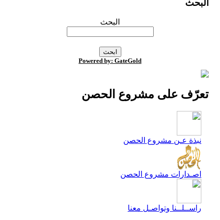
البحث
البحث
Powered by: GateGold
تعرّف على مشروع الحصن
نبذة عـن مشروع الحصن
اصـدارات مشروع الحصن
راســلــنا وتواصـل معنا