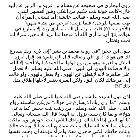
روى البخاري في صحيحه عن هشام بن عروة بن الزبير عن أبيه
قال:«كانت خولة بنت حكيم من اللائي وهبن أنفسهن للنبي -
صلى الله عليه وسلم - فقالت عائشة: أما تستحي المرأة أن
تهب نفسها للرجل؟ فلما نزلت: )ترجي من تشاء منهن(
(الأحزاب: ٥1) قلت: يا رسول الله، ما أرى ربك إلا يسارع في
هواك»[4]؛ أي: ما أرى الله إلا موجدا لما تريد بلا تأخير، منزلا لما
تحب وتختار.
يقول ابن حجر: "في رواية محمد بن بشر "إني لأرى ربك يسارع
لك في هواك"؛ أي: في رضاك، قال القرطبي: هذا قول أبرزه
الدلال والغيرة، وهو من نوع قولها: ما أحمدكما ولا أحمد إلا الله،
وإلا فإضافة الهوى إلى النبي - صلى الله عليه وسلم - لا تحمل
على ظاهره؛ لأنه لاينطق عن الهوى، ولا يفعل بالهوى، ولو قالت
إلى مرضاتك لكان أليق، ولكن الغيرة يغتفر لأجلها إطلاق مثل
ذلك"[5].
إذن قول السيدة عائشة رضي الله عنها للنبي صلى الله عليه
وسلم: "ما أرى ربك إلا يسارع في هواك" لم يكن مناسبته زواج
النبي - صلى الله عليه وسلم - من زينب بنت جحش كما يدعي
هؤلاء، وإنما كان سببه نزول آية الهبة؛ قال الله سبحانه وتعالى:
)يا أيها النبي إنا أحللنا لك أزواجك اللاتي آتيت أجورهن وما ملكت
يمينك مما أفاء الله عليك وبنات عمك وبنات عماتك وبنات خالك
وبنات خالاتك اللاتي هاجرن معك وامرأة مؤمنة إن وهبت نفسها