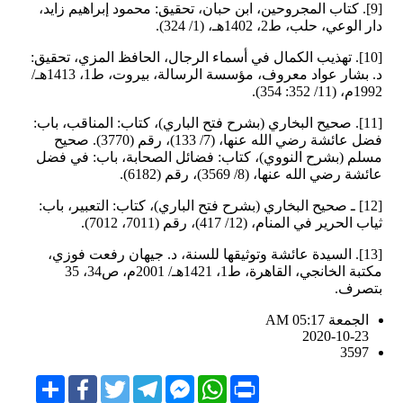
[9]. كتاب المجروحين، ابن حبان، تحقيق: محمود إبراهيم زايد،
دار الوعي، حلب، ط2، 1402هـ، (1/ 324).
[10]. تهذيب الكمال في أسماء الرجال، الحافظ المزي، تحقيق:
د. بشار عواد معروف، مؤسسة الرسالة، بيروت، ط1، 1413هـ/
1992م، (11/ 352: 354).
[11]. صحيح البخاري (بشرح فتح الباري)، كتاب: المناقب، باب:
فضل عائشة رضي الله عنها، (7/ 133)، رقم (3770). صحيح
مسلم (بشرح النووي)، كتاب: فضائل الصحابة، باب: في فضل
عائشة رضي الله عنها، (8/ 3569)، رقم (6182).
[12] ـ صحيح البخاري (بشرح فتح الباري)، كتاب: التعبير، باب:
ثياب الحرير في المنام، (12/ 417)، رقم (7011، 7012).
[13]. السيدة عائشة وتوثيقها للسنة، د. جيهان رفعت فوزي،
مكتبة الخانجي، القاهرة، ط1، 1421هـ/ 2001م، ص34، 35
بتصرف.
الجمعة AM 05:17
2020-10-23
3597
Share
Facebook
Twitter
Telegram
Facebook
WhatsApp
Print
Messenger