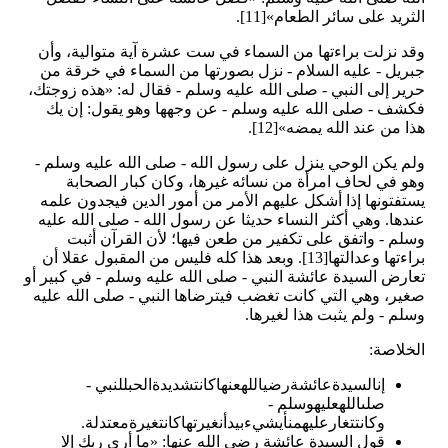
الثريد على سائر الطعام»[11].
وقد نزلت براءتها من السماء في ست عشرة آية متوالية، وأن
جبريل - عليه السلام - نزل بصورتها من السماء في خرقة من
حرير إلى النبي - صلى الله عليه وسلم - فقال له: «هذه زوجتك،
فكشف - صلى الله عليه وسلم - عن وجهها وهو يقول: إن يك
هذا من عند الله يمضه»[12].
ولم يكن الوحي ينزل على رسول الله - صلى الله عليه وسلم -
وهو في لحاف امرأة من نسائه غيرها، وكان كبار الصحابة
يستفتونها إذا أشكل عليهم الأمر من أمور الدين فيجدون علمه
عندها. وهي أكثر النساء حديثا عن رسول الله - صلى الله عليه
وسلم - واتفق على تكفير من طعن فيها؛ لأن القرآن أثبت
براءتها وعدالتها[13]. وبعد هذا كله فليس من المقبول عقلا أن
تعارض السيدة عائشة النبي - صلى الله عليه وسلم - في كبير أو
صغير، وهي التي كانت تغضب فيترضاها النبي - صلى الله عليه
وسلم - ولم يثبت هذا لغيرها.
الخلاصة:
إنالسيدةعائشةرضياللهعنهاكانتشديدةالحبللنبي -
صلىاللهعليهوسلم -
وكانتتغارعليهمنأيشيءبيدأنغيرتهاكانتغيرةمعتدلة.
قول السيدة عائشة رضي الله عنها: «ما أرى ربك إلا