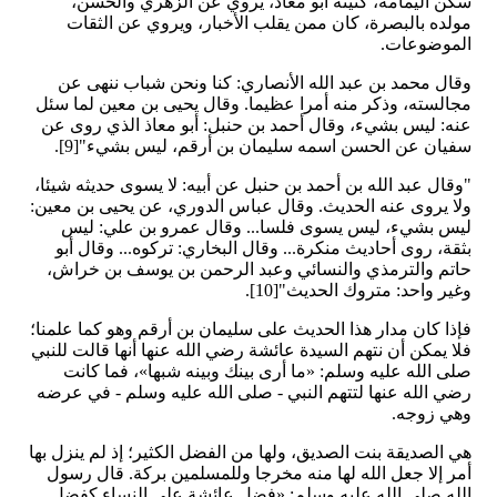
سكن اليمامة، كنيته أبو معاذ، يروي عن الزهري والحسن،
مولده بالبصرة، كان ممن يقلب الأخبار، ويروي عن الثقات
الموضوعات.
وقال محمد بن عبد الله الأنصاري: كنا ونحن شباب ننهى عن
مجالسته، وذكر منه أمرا عظيما. وقال يحيى بن معين لما سئل
عنه: ليس بشيء، وقال أحمد بن حنبل: أبو معاذ الذي روى عن
سفيان عن الحسن اسمه سليمان بن أرقم، ليس بشيء"[9].
"وقال عبد الله بن أحمد بن حنبل عن أبيه: لا يسوى حديثه شيئا،
ولا يروى عنه الحديث. وقال عباس الدوري، عن يحيى بن معين:
ليس بشيء، ليس يسوى فلسا... وقال عمرو بن علي: ليس
بثقة، روى أحاديث منكرة... وقال البخاري: تركوه... وقال أبو
حاتم والترمذي والنسائي وعبد الرحمن بن يوسف بن خراش،
وغير واحد: متروك الحديث"[10].
فإذا كان مدار هذا الحديث على سليمان بن أرقم وهو كما علمنا؛
فلا يمكن أن نتهم السيدة عائشة رضي الله عنها أنها قالت للنبي
صلى الله عليه وسلم: «ما أرى بينك وبينه شبها»، فما كانت
رضي الله عنها لتتهم النبي - صلى الله عليه وسلم - في عرضه
وهي زوجه.
هي الصديقة بنت الصديق، ولها من الفضل الكثير؛ إذ لم ينزل بها
أمر إلا جعل الله لها منه مخرجا وللمسلمين بركة. قال رسول
الله صلى الله عليه وسلم: «فضل عائشة على النساء كفضل