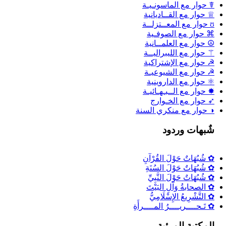
☤ حوار مع الماسونـيـة
♕ حوار مع القــاديانية
ʊ حوار مع المعــتزلــة
⌘ حوار مع الصوفـية
☮ حوار مع العلمــانية
⚚ حوار مع الليبراليــة
☭ حوار مع الإشتراكية
☭ حوار مع الشيوعيـة
⚛ حوار مع الداروينية
✸ حوار مع الــبـهـائيـة
➶ حوار مع الخـوارج
◑ حوار مع منكري السنة
شٌبهات وردود
✿ شُبُهَاتٌ حَوْلَ القُرْآنِ
✿ شُبُهَاتٌ حَوْلَ السُنَةِ
✿ شُبُهَاتٌ حَوْلَ النَّبِيِّ
✿ الصحابةُ وَآلِ البَيْتَ
✿ التَّشْرِيعُ الإِسْلَامِيُّ
✿ تَـحــــريــــرُ المــــرأَةِ
المكتبة المرئية