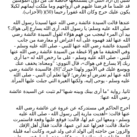
للنبي إن أراد النبي أن يستنكحها خالصة لك من دون المؤمنين
قد علمنا ما فرضنا عليهم في أزواجهم وما ملكت أيمانهم لكيلا
يكون عليك حرج وكان الله غفورا رحيما (50)( (الأحزاب).
عندها قالت السيدة عائشة رضي الله عنها لسيدنا رسول الله
صلى الله عليه وسلم: يا رسول الله، أرى الله يسارع إلى هواك؟
بيد أن المرء ليعجب من فهم هؤلاء لقول السيدة عائشة رضي
الله عنها لقد فهموه على أنه اعتراض أو معارضة من جانب
السيدة عائشة رضي الله عنها للنبي - صلى الله عليه وسلم -
وفي الحقيقة ما هو إلا غبطة من السيدة عائشة رضي الله عنها
للنبي - صلى الله عليه وسلم - على ما رخص الله له «ما أرى
ربك إلا يسارع في هواك»، قال النووي: "ومعناه: يخفف عنك
ويوسع عليك في الأمور ولهذا خيرك"[6]، فالسيدة عائشة رضي
الله عنها لم تعترض أو تعارض؛ لأنها تعلم أن النبي - صلى الله
عليه وسلم - يوحى إليه، ولكنها الغيرة التي جبلت عليها المرأة.
ثانيا. رواية "ما أرى بينك وبينه شبها"لم تثبت عن السيدة عائشة
رضي الله عنها:
أخرج الحاكم في مستدركه عن عروة عن عائشة رضي الله
عنها قالت: «أهديت مارية إلى رسول الله - صلى الله عليه
وسلم - ومعها ابن عم لها، قالت: فوقع عليها وقعة فاستمرت
حاملا، قالت: فعزلها عند ابن عمها، قالت: فقال أهل الإفك
والزور: من حاجته إلى الولد ادعى ولد غيره، وكانت أمه قليلة
اللبن فابتاعت له ضائنة لبون، فكان يغذى بلبنها، فحسن عليه