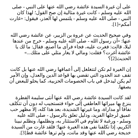
على أن غيرة السيدة عائشة رضي الله عنها على النبي - صلى
الله عليه وسلم - كانت غيرة مثالية إن صح القول؛ لهذا كان
النبي - صلى الله عليه وسلم - يلتمس لها العذر، فيقول: «غارت
أمكم»[1].
وفي صحيح الحديث عن عروة بن الزبير، عن عائشة رضي الله
عنها: «أن رسول الله - صلى الله عليه وسلم - خرج من عندها
ليلا، قالت: فغرت عليه، فجاء فرأى ما أصنع، فقال: ما لك يا
عائشة أغرت؟ فقلت: ومالي لا يغار مثلي على مثلك...»
الحديث[2]؟
إن الغيرة لم تكن لتتغلغل إلى أعماقها رضي الله عنها بل كانت
تقف عند الحدود التي تقضي بها قواعد الدين والعدل، وإن الأمر
لم يكن ليدخل في باب الخصومات الحزبية، كما يحلو للبعض أن
يصفها.
لقد كانت السيدة عائشة رضي الله عنها أنثى سليمة الفطرة
ينزع بها ميراثها العاطفي إلى حواء فتستجيب له دون أن تتكلف
نفاقا أو مداراة، وما غيرتها الشديدة، بعد هذا كله، إلا مظهر حب
عميق لرجلها الفريد، ودليل تعلق بالرسول - صلى الله عليه
وسلم - ورغبة لا تقاوم في الاستئثار به، ونظلمها، ونظلم نبينا
الكريم، إذا تكلفنا نفي هذه الغيرة عنها؛ فلقد غارت من السيدة
خديجة رضي الله عنها وقد ماتت، ولم ترها عائشة قط[3].