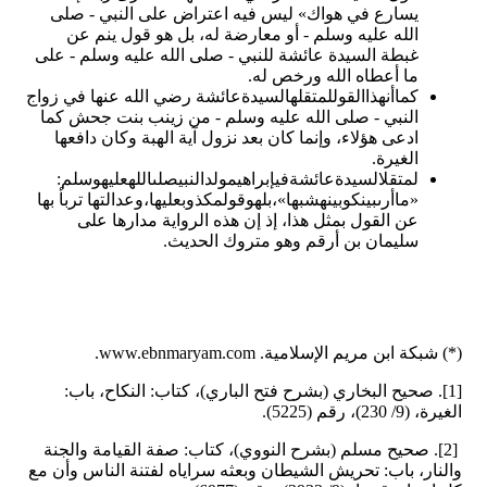
يسارع في هواك» ليس فيه اعتراض على النبي - صلى
الله عليه وسلم - أو معارضة له، بل هو قول ينم عن
غبطة السيدة عائشة للنبي - صلى الله عليه وسلم - على
ما أعطاه الله ورخص له.
كماأنهذاالقوللمتقلهالسيدةعائشة رضي الله عنها في زواج
النبي - صلى الله عليه وسلم - من زينب بنت جحش كما
ادعى هؤلاء، وإنما كان بعد نزول آية الهبة وكان دافعها
الغيرة.
لمتقلالسيدةعائشةفيإبراهيمولدالنبيصلىاللهعليهوسلم:
«ماأرىبينكوبينهشبها»،بلهوقولمكذوبعليها،وعدالتها تربأ بها
عن القول بمثل هذا، إذ إن هذه الرواية مدارها على
سليمان بن أرقم وهو متروك الحديث.
(*) شبكة ابن مريم الإسلامية. www.ebnmaryam.com.
[1]. صحيح البخاري (بشرح فتح الباري)، كتاب: النكاح، باب:
الغيرة، (9/ 230)، رقم (5225).
[2]. صحيح مسلم (بشرح النووي)، كتاب: صفة القيامة والجنة
والنار، باب: تحريش الشيطان وبعثه سراياه لفتنة الناس وأن مع