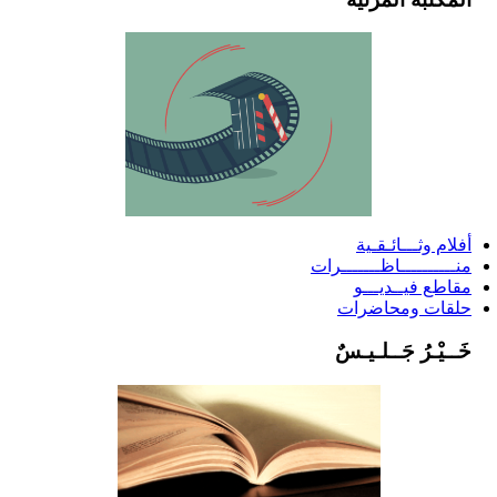
أفلام وثـــائـقـية
منــــــــــاظـــــــرات
مقاطع فيــديـــو
حلقات ومحاضرات
خَــيْـرُ جَــلـيـسٌ