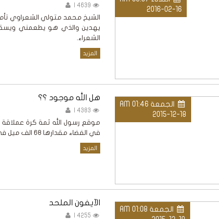
4639 |
2016-02-16
الشيخ محمد متولي الشعراوي تأمل 
يهدين والذي هو يطعمني ويسقين
الشعراء.
المزيد
هل الله موجود ؟؟
الجمعة AM 01:46
4383 |
2015-12-18
في الفضاء مقدارها 68 الف ميل في الساعة
المزيد
الآيفون الملحد
الجمعة AM 01:08
4255 |