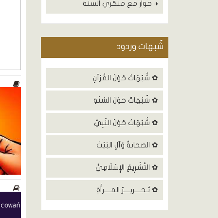
◑ حوار مع منكري السنة
شٌبهات وردود
✿ شُبُهَاتٌ حَوْلَ القُرْآنِ
✿ شُبُهَاتٌ حَوْلَ السُنَةِ
✿ شُبُهَاتٌ حَوْلَ النَّبِيِّ
✿ الصحابةُ وَآلِ البَيْتَ
✿ التَّشْرِيعُ الإِسْلَامِيُّ
✿ تَـحــــريــــرُ المــــرأَةِ