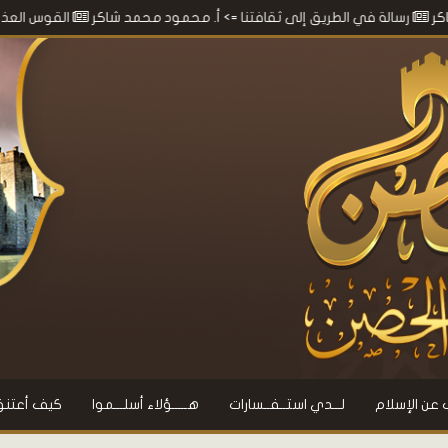
ة في الطريق إلى ثقافتنا
=> أ. محمود محمد شاكر
القوس العذراء
=> أ. م
 عن الإسلام
لـــدي استــفــسارات
هـــــؤلاء أسلـــموا
كيف أعتنق 