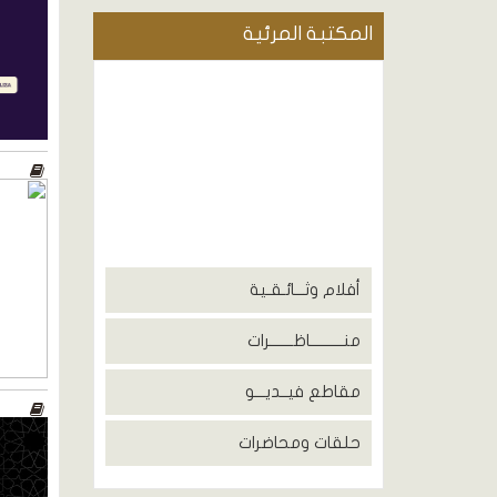
المكتبة المرئية
أفلام وثـــائـقـية
منــــــــــاظـــــــرات
مقاطع فيــديـــو
حلقات ومحاضرات