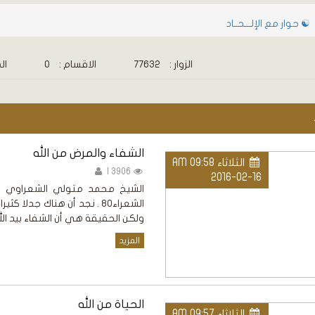
☯ حوار مع الإلـــحــاد
الزوار :
77632
الاقسام :
0
الم
الشفاء والمرض من الله
الثلاثاء AM 09:58
3906 |
2016-02-16
الشيخ محمد متولي الشعراوي فإ
الشعراء80 . نجد أن هناك جد
ولكن الحقيقة هي أن الشفاء بيد الل
المزيد
الحياة من الله
الثلاثاء AM 09:57