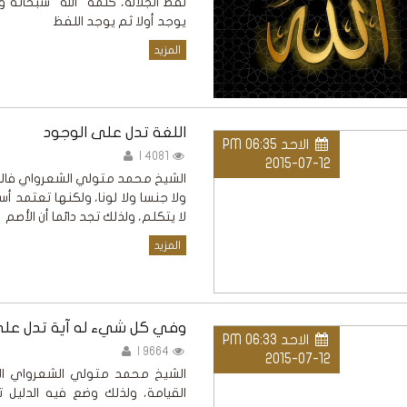
لفظ الجلالة، كلمة "الله" سبحانه وت
يوجد أولا ثم يوجد اللفظ
المزيد
اللغة تدل على الوجود
الاحد PM 06:35
4081 |
2015-07-12
الشيخ محمد متولي الشعرواي فاللغة
ولا جنسا ولا لونا، ولكنها تعتمد أ
لا يتكلم، ولذلك تجد دائما أن الأصم
المزيد
وفي كل شيء له آية تدل على 
الاحد PM 06:33
9664 |
2015-07-12
الشيخ محمد متولي الشعرواي الل
القيامة، ولذلك وضع فيه الدليل 