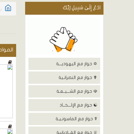
ادْعُ إِلَىٰ سَبِيلِ رَبِّكَ
المواد
✡ حوار مع اليهوديـــة
✟ حوار مع النصرانـية
☫ حوار مع الشـــيــعـة
☯ حوار مع الإلـــحــاد
☤ حوار مع الماسونـيـة
♕ حوار مع القــاديانية