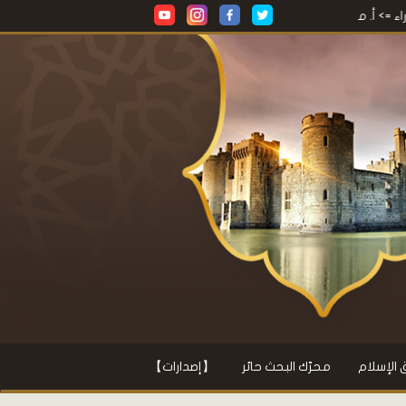
حمود محمد شاكر
برنامج طبقات فحول الشعراء
=> أ. محمود محمد شاكر
الإسلام
محرّك البحث حائر
【إصدارات】