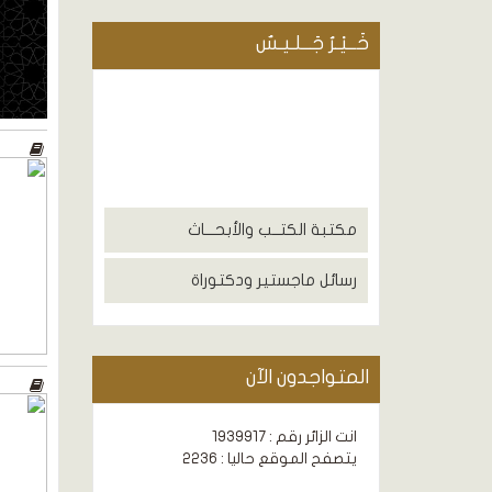
خَــيْـرُ جَــلـيـسٌ
مكتبة الكتــب والأبحـــاث
رسائل ماجستير ودكتوراة
المتواجدون الآن
انت الزائر رقم : 1939917
يتصفح الموقع حاليا : 2236