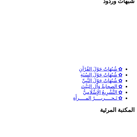
شٌبهات وردود
✿ شُبُهَاتٌ حَوْلَ القُرْآنِ
✿ شُبُهَاتٌ حَوْلَ السُنَةِ
✿ شُبُهَاتٌ حَوْلَ النَّبِيِّ
✿ الصحابةُ وَآلِ البَيْتَ
✿ التَّشْرِيعُ الإِسْلَامِيُّ
✿ تَـحــــريــــرُ المــــرأَةِ
المكتبة المرئية