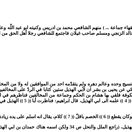
هاء جماعة ... )
منهم الشافعي محمد بن ادريس وكنيته ابو عبد اللّه وعلم
لد الزنجي ومسلم صاحب غيلان فاجتمع للشافعي رجلا أهل الحق من الق
ج وحده وعالم دهره ولم يتقدّمه احد من الموافقين له ولا من المخالف
 عن يحيى بن بشر ان لأبي الهذيل ستين كتابا في الردّ على المخالفي
الكوفة فلقي بها هشام بن الحكم وجماعة من المخالفين فناظرهم في ا
(( 4 ))
علمه الى ابي الهذيل، قال ابراهيم: فناظرت أبا
(( 5 ))
الهذيل في ذ
 وكان يقطع
(( 6 ))
الخصم باقلّ
(( 7 ))
كلام، يقال انه اسلم على يده زياد
هذيل،
(راجع الملل والنحل ص 34 ولكن اسمه هناك حمدان بن ابي الهذيل)