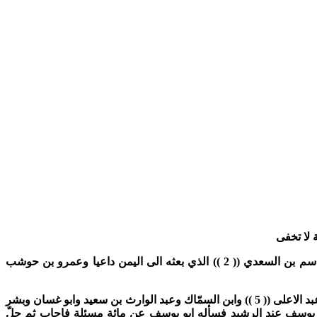
ة لا تخفى
اسم بن السعدي
(( 2 ))
الذي بعثه الى اليمن داعيا وعمرو بن حوشب
د الاعلى
(( 5 ))
وابن السمّاك وعبد الوارث بن سعيد وابو غسان وبشر
 يوسف عند الرشيد فسأله ابو يوسف عن مائة مسئلة فاجاب ثم حلّ