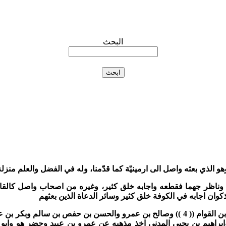
البحث
هو الذي بعثه واصل الى ارمينيّة كما قدّمنا، وله في الفضل والعلم منزل
وناظر جهما فقطعه واجابه خلق كثير، وغيره من اصحاب واصل كالق
كوان اجابه في الكوفة خلق كثير وسائر الدعاة الذين بعثهم
ن القوام
(( 4 ))
وصالح بن عمرو والحسن بن حفص بن سالم وبكر بن عب
براهيم بن يحيى المدنى اخذ مذهبه عن عمرو بن عبيد وحضر هو وابو