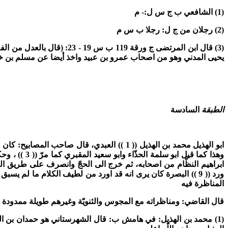
(1)
الشافعي ب ج س ل:- م
(2)
رجلان من ج ل: رجلا ب س م
(3)
قال ابن المرتضى ج ورقة 119 ب س 19 - 23:
(قال بالعدل من الفق
يحيى المدني وهو من اصحاب عمرو بن عبيد واخذ أيضا عن مسلم بن خا
الطبقة
السادسة
ابو الهذيل محمد بن الهذيل
(( 1 ))
العبدي، قال صاحب المصابيح: كان نسي
وهذا كما قيل ابو سلمة الحذّاء وابو سعيد المقبري كما مرّ
(( 3 ))
، وحكي
ابراهيم النظّام من اصحابه، ثم خرج الى الحجّ وانصرف على طريق 
ورد
(( 9 ))
البصرة كان يرى انه قد اورد من لطيف الكلام ما لم يسبق
المناظرة فيه
قال القاضي:
ومناظراته مع المجوس والثنويّة وغيرهم طويلة ممدودة
(1)
محمد بن الهذيل: في هامش ب: قال الشهرستاني هو حمدان بن ال