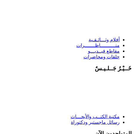
أفلام وثـــائـقـية
منــــــــــاظـــــــرات
مقاطع فيــديـــو
حلقات ومحاضرات
خَــيْـرُ جَــلـيـسٌ
مكتبة الكتــب والأبحـــاث
رسائل ماجستير ودكتوراة
المتواجدون الآن