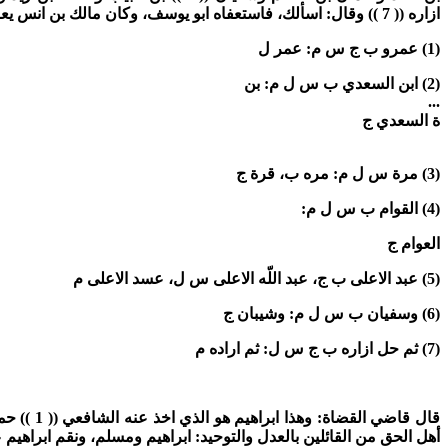
ازاره
(( 7 ))
وقال: اسألك، فاستعفاه ابو يوسف، وكان مالك بن انس يعا
(1)
عمرو ب ج س م: عمر ل
(2) ابن السعدي ب س ل م: بن
...
ة السعدي ج
(3)
مرة س ل م: مره ب، قرة ج
(4)
القوام ب س ل م:
العوام ج
(5)
عبد الاعلى ب ج، عبد اللّه الاعلى س ل، عسد الاعلى م
(6)
وسفيان ب س ل م: وشيبان ج
(7)
ثم حل ازاره ب ج س ل: ثم اراده م
قال قاضي القضاة:
وهذا ابراهيم هو الذي اخذ عنه الشافعي
(( 1 ))
حمد
أهل الحق من القائلين بالعدل والتوحيد: ابراهيم ومسلم، ونقم ابراهيم 