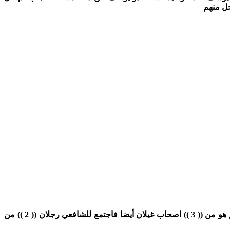
جل منهم
م هو من
(( 3 ))
اصحاب غيلان أيضا فاجتمع للشافعي رجلان
(( 2 ))
من