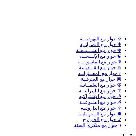
✡ حوار مع اليهوديـــة
✟ حوار مع النصرانـية
☫ حوار مع الشـــيــعـة
☯ حوار مع الإلـــحــاد
☤ حوار مع الماسونـيـة
♕ حوار مع القــاديانية
ʊ حوار مع المعــتزلــة
⌘ حوار مع الصوفـية
☮ حوار مع العلمــانية
⚚ حوار مع الليبراليــة
☭ حوار مع الإشتراكية
☭ حوار مع الشيوعيـة
⚛ حوار مع الداروينية
✸ حوار مع الــبـهـائيـة
➶ حوار مع الخـوارج
◑ حوار مع منكري السنة