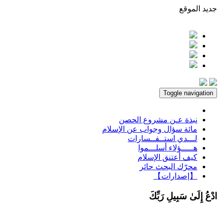
جديد الموقع
Toggle navigation
نبذة عـن مشروع الحصن
مائة سؤال وجواب عن الإسلام
لـــدي استــفــسارات
هـــــؤلاء أسلـــموا
كيف أعتنق الإسلام
محرّك البحث حائر
【إصدارات】
ادْعُ إِلَىٰ سَبِيلِ رَبِّكَ