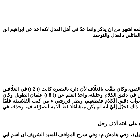
ه اشهر من ان يذكر وانما عدّ في أهل العدل لانه اخذ عن ابراهيم ابن
ائلين بالعدل والتوحيد
ين، وكان يلقّب بالعلّاف لأن داره بالبصرة كانت
(( 2 ))
في العلّافين
ن في دقيق الكلام وجليله، واخذ العلم عن
(( 8 ))
عثمان الطويل وكان
بواب دقيق الكلام فقطعهم، ونظر في شي ء من كتب الفلاسفة فلمّا
لك فخيّل إليّ انه لم يكن متشاغلا قطّ الا به لتصرّفه فيه وحذقه في
ة على ثلاثة آلاف رجل
، وفي هامش م: وفي شرح المواقف للسيد الشريف ان اسم ابي