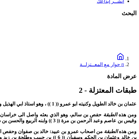
انشــر إبداعك
البحث
ʊ حوار مع المعــتزلــة
عرض المادة
طبقات المعتزلة - 2
عثمان بن خالد الطويل وكنيته ابو عمرو
(( 1 ))
، وهو استاذ ابي الهذيل و
ومن هذه
الطبقة
حفص بن سالم، وهو الذي بعثه واصل الى خراسان 
وقيس بن عاصم وعبد الرحمن بن مرة
(( 3 ))
وابنه الربيع والحسن بن ذ
ومن هذه
الطبقة
من اصحاب عمرو بن عبيد:
خالد بن صفوان وحفص اب
بن خالد وعثمان بن الحكم وسفيان
(( 6 ))
بن حبيب وطلحة بن زيد وا