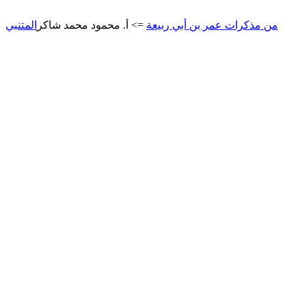
مذكرات عمر بن أبي ربيعة
=> أ. محمود محمد شاكر
المتنبي
=> أ. محم