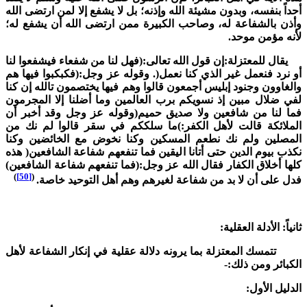
حداً بنفسه، وبدون مشيئة الله وإذنه؛ بل لا يشفع إلا لمن ارتضى الله
أذن بالشفاعة له، وصاحب الكبيرة ممن ارتضى الله أن يشفع له؛
أنه مؤمن موحد.
قال للمعتزلة:إن قول الله تعالى:(فهل لنا من شفعاء فيشفعوا لنا
و نرد فنعمل غير الذي كنا نعمل(. وقوله عز وجل:(فكبكبوا فيها هم
الغاوون وجنود إبليس أجمعون قالوا وهم فيها يختصمون تالله إن كنا
في ضلال مبين إذ نسويكم برب العالمين وما أضلنا إلا المجرمون
ما لنا من شافعين ولا صديق حميم(وقوله عز وجل وقد أخبر أن
لملائكة قالت لأهل الكفر:)ما سلككم في سقر قالوا لم نك من
لمصلين ولم نك نطعم المسكين وكنا نخوض مع الخائضين وكنا
كذب بيوم الدين حتى أتانا اليقين فما تنفعهم شفاعة الشافعين( هذه
لها أخلاق الكفار فقال الله عز وجل:(فما تنفعهم شفاعة الشافعين)
)
[50]
(
دل على أن لا بد من شفاعة لغيرهم وهم أهل التوحيد خاصة.
انياً: الأدلة العقلية:
تمسك المعتزلة بما يرونه دلالة عقلية في إنكار الشفاعة لأهل
لكبائر ومن ذلك:-
لدليل الأول: