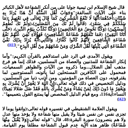
ال شيخ الإسلام ابن تيمية جوابا على من أنكر الشفاعة لأهل الكبائر
ناء على الآيات السالفة:"وَجَوَابُ أَهْلِ السُّنَّةِ أَنَّ هَذَا يُرَادُ بِهِ
َيْئَانِ:أَحَدُهُمَا:أَنَّهَا لَا تَنْفَعُ الْمُشْرِكِينَ كَمَا قَالَ تَعَالَى فِي نَعْتِهِمْ :(مَا
َلَكَكُمْ فِي سَقَرَ)، (قَالُوا لَمْ نَكُ مِنَ الْمُصَلِّينَ)،(وَلَمْ نَكُ نُطْعِمُ
لْمِسْكِينَ) (وَكُنَّا نَخُوضُ مَعَ الْخَائِضِينَ} (وَكُنَّا نُكَذِّبُ بِيَوْمِ الدِّينِ)، (حَتَّى
َتَانَا الْيَقِينُ) (فَمَا تَنْفَعُهُمْ شَفَاعَةُ الشَّافِعِينَ) فَهَؤُلَاءِ نُفِيَ عَنْهُمْ نَفْعُ
َفَاعَةِ الشَّافِعِينَ لِأَنَّهُمْ كَانُوا كُفَّارًا. وَالثَّانِي:أَنَّهُ يُرَادُ بِذَلِكَ نَفْيُ
)
[41]
(
لشَّفَاعَةِ الَّتِي يُثْبِتُهَا أَهْلُ الشِّرْكِ وَمَنْ شَابَهَهُمْ مِنْ أَهْلِ الْبِدَعِ".
يقول الآمدى في الرد على استدلاهم بالقرآن الكريم:"وأما
نكار الشفاعة للمذنبين والعصاة من المسلمين، فذلك إنما هو فرع
ذهب أهل الضلال...وما ذكروه من الآيات والظواهر السمعيات،
محمول على الكافرين المستحلين لما يأتونه، المستوجبين لما
قترفونه، دون العصاة من المؤمنين، ومن أذنب ذنبا من المسلمين،
دليل التخصيص في ذلك قوله تعالى:(إِنَّ اللَّهَ لا يَغْفِرُ أَنْ يُشْرَكَ بِهِ
َيَغْفِرُ مَا دُونَ ذَلِكَ لِمَنْ يَشَاءُ وَمَنْ يُشْرِكْ بِاللَّهِ فَقَدْ ضَلَّ ضَلالا بَعِيدًا)
ء:آية116، ومع قيام الدليل المخصص لها يمتنع القول بتعميمها".
)
[42]
يقول العلامة الشنقيطي في تفسيره قوله تعالى:(واتقوا يوما لا
جزى نفس عن نفس شيئا ولا يقبل منها شفاعة ولا يؤخذ منها عدل
ولا هم ينصرون) سورة البقرة:48. قال:"قوله تعالى:(وَلاَ يُقْبَلُ مِنْهَا
َفَاعَةٌ) ظاهر هذه الآية عدم قبول الشفاعة مطلقاً يوم القيامة.