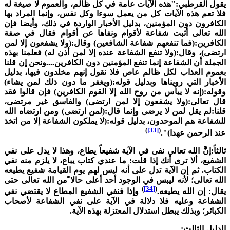
قول القرطبي:"هذه الآيات عامة في كل ظالم، والعموم لا صيغة له
لا تعم هذه الآيات كل من يعمل سوءا وكل نفس، وإنما المراد بها
لكافرون دون المؤمنين، بدليل الأخبار الواردة في ذلك، وأيضا فإن
لله تعالى أثبت شفاعة لأقوام ونفاها عن أقوام فقال في صفة
لكافرين:(فما تنفعهم شفاعة الشافعين) وقال:(ولا يشفعون إلا لمن
رتضى)، وقال:(ولا تنفع الشفاعة عنده إلا لمن أذن له) فعلمنا بهذه
لجملة أن الشفاعة إنما تنفع المؤمنين دون الكافرين....ونحن إن قلنا
عموم العذاب لكل ظالم عاص فلا نقول إنهم مخلدون فيها، بدليل
لأخبار التي رويناها وبدليل قوله:(ويغفر ما دون ذلك لمن يشاء)
قوله:(إنه لا ييأس من روح الله إلا القوم الكافرين) فإن قالوا فقد
ال تعالى:(ولا يشفعون إلا لمن ارتضى) والفاسق غير مرتضى،
لنا:لم يقل لمن لا يرضى وإنما قال:(لمن ارتضى) ومن ارتضاه الله
لشفاعة هم الموحدون، بدليل قوله:(لا يملكون الشفاعة إلا من اتخذ
)
[33]
(
ند الرحمن عهدا)".
الثاً:إنَّ الله تعالى نفى في الآية شفيعاً يطاع، وهذا لا يدل على نفي
لشفيع، ألا ترى أنك إذا قلت: ما عندي كتاب يباع، لا يلزم منه نفي
لكتاب. ثم إن الآية تدل على أنه ليس لهم يوم القيامة شفيع يطيعه
لله تعالى؛ لأنه ليبس في الوجود أحد أعلى حالا ًمن الله تعالى حتى
)
[34]
(
قال: إن الله يطيعه.
وإذا فنفي الشفيع المطاع لا يقتضي نفي
لشفاعة وعليه فلا دلالة في الآية على نفي الشفاعة لأصحاب
لكبائر؛ وبذلك يبطل استدلال المعتزلة بهذه الآية.
لدليل الثالث: