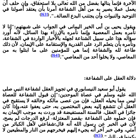
لآخرة فإنما ينالها بفضل من الله تعالى بلا استحقاق، وإن حلف أن
عمل عملا يصير به من أهل الشفاعة أمرنا بأن يعتقد أصولنا في
)
[63]
(
لتوحيد والنبوات وأن يجتنب البدع الضالة..".
يقول يحيى بن أبى الخير اليمانى في الجواب على شبهتهم:"إنا لا
أمره بعمل المعصية وإنما نأمره بالإرزاء بهذا السائل، لأنه أورد
ؤاله هذا على سبيل الشناعة لجهله بالأخبار الواردة في الشفاعة،
نأمره بأن يتعلم الرد على القدرية والإستقامة على الإيمان، لأن ذلك
اعة لله والشفاعة إنما هي للمؤمنين على ما ابتلوا به من
)
[64]
(
لمعاصي، ولا يخلوا أحد من المعاصي".
لالة العقل على الشفاعة:
قول أبو سعيد النيسابوري في تجويز العقل لشفاعة النبي صلى
لله عليه وسلم في عصاة الموحدين:"إن قبول الشفاعة للعصاة
يس مما يحيله العقل، فإن من عصى مالكه وخالقه لا يستقبح في
لعقل أن تتشفع إليه بعض المختصين به، حتى يعفوا عنه،وإذا كان
ائزا في العقل، فالسنة المستفيضة قد وردت به موجب الإيمان به
إن حملوه على الشفاعة -يقصد المعتزلة- لرفع الدرجات لم يصح،
أن في الخبر عن رسول الله أنه قال:شفاعتي لأهل الكبائر من
متي، وفي خبر آخر أنه يجيء إليهم فيخرجهم من النار والمطيعين لا
)
[65]
(
كونوا في النار".