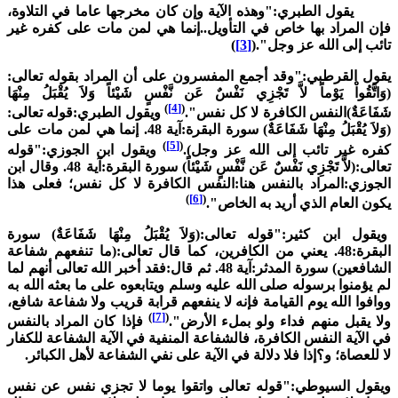
قول الطبري:"وهذه الآية وإن كان مخرجها عاما في التلاوة،
إن المراد بها خاص في التأويل..إنما هي لمن مات على كفره غير
ائب إلى الله عز وجل".(
[3]
)
قول القرطبي:"وقد أجمع المفسرون على أن المراد بقوله تعالى:
وَاتَّقُواْ يَوْماً لاَّ تَجْزِي نَفْسٌ عَن نَّفْسٍ شَيْئاً وَلاَ يُقْبَلُ مِنْهَا
)
[4]
(
َفَاعَةٌ)النفس الكافرة لا كل نفس".
ويقول الطبري:قوله تعالى:
(وَلاَ يُقْبَلُ مِنْهَا شَفَاعَةٌ) سورة البقرة:آية 48. إنما هي لمن مات على
)
[5]
(
فره غير تائب إلى الله عز وجل).
ويقول ابن الجوزي:"قوله
تعالى:(لاَّ تَجْزِي نَفْسٌ عَن نَّفْسٍ شَيْئاً) سورة البقرة:آية 48. وقال ابن
لجوزي:المراد بالنفس هنا:النفس الكافرة لا كل نفس؛ فعلى هذا
)
[6]
(
كون العام الذي أريد به الخاص".
يقول ابن كثير:"قوله تعالى:(وَلاَ يُقْبَلُ مِنْهَا شَفَاعَةٌ) سورة
البقرة:48. يعني من الكافرين، كما قال تعالى:(ما تنفعهم شفاعة
الشافعين) سورة المدثر:آية 48. ثم قال:فقد أخبر الله تعالى أنهم لما
م يؤمنوا برسوله صلى الله عليه وسلم ويتابعوه على ما بعثه الله به
وافوا الله يوم القيامة فإنه لا ينفعهم قرابة قريب ولا شفاعة شافع،
)
[7]
(
لا يقبل منهم فداء ولو بملء الأرض".
فإذا كان المراد بالنفس
ي الآية النفس الكافرة، فالشفاعة المنفية في الآية الشفاعة للكفار
ا للعصاة؛ و؟إذا فلا دلالة في الآية على نفي الشفاعة لأهل الكبائر.
يقول السيوطي:"قوله تعالى واتقوا يوما لا تجزي نفس عن نفس