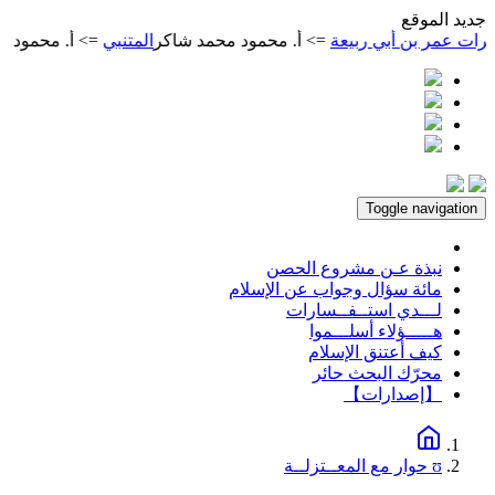
ديد الموقع
أبي ربيعة
=> أ. محمود محمد شاكر
المتنبي
=> أ. محمود محمد شاكر
م
Toggle navigation
نبذة عـن مشروع الحصن
مائة سؤال وجواب عن الإسلام
لـــدي استــفــسارات
هـــــؤلاء أسلـــموا
كيف أعتنق الإسلام
محرّك البحث حائر
【إصدارات】
ʊ حوار مع المعــتزلــة