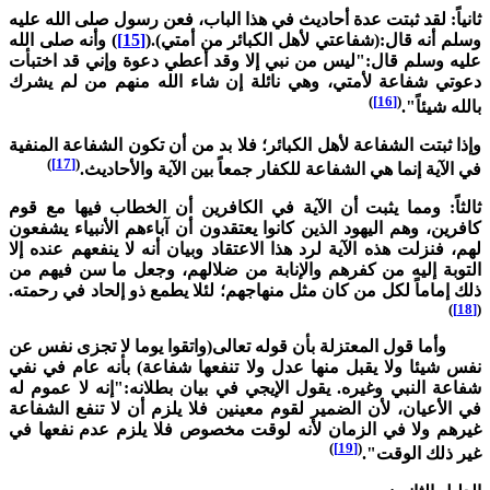
انياً: لقد ثبتت عدة أحاديث في هذا الباب، فعن رسول صلى الله عليه
سلم أنه قال:(شفاعتي لأهل الكبائر من أمتي).(
[15]
) وأنه صلى الله
ليه وسلم قال:"ليس من نبي إلا وقد أعطي دعوة وإني قد اختبأت
عوتي شفاعة لأمتي، وهي نائلة إن شاء الله منهم من لم يشرك
)
[16]
(
الله شيئاً".
إذا ثبتت الشفاعة لأهل الكبائر؛ فلا بد من أن تكون الشفاعة المنفية
)
[17]
(
ي الآية إنما هي الشفاعة للكفار جمعاً بين الآية والأحاديث.
الثاً: ومما يثبت أن الآية في الكافرين أن الخطاب فيها مع قوم
افرين، وهم اليهود الذين كانوا يعتقدون أن آباءهم الأنبياء يشفعون
هم، فنزلت هذه الآية لرد هذا الاعتقاد وبيان أنه لا ينفعهم عنده إلا
لتوبة إليه من كفرهم والإنابة من ضلالهم، وجعل ما سن فيهم من
لك إماماً لكل من كان مثل منهاجهم؛ لئلا يطمع ذو إلحاد في رحمته.
)
[18]
أما قول المعتزلة بأن قوله تعالى(واتقوا يوما لا تجزى نفس عن
فس شيئا ولا يقبل منها عدل ولا تنفعها شفاعة) بأنه عام في نفي
فاعة النبي وغيره. يقول الإيجي في بيان بطلانه:"إنه لا عموم له
ي الأعيان، لأن الضمير لقوم معينين فلا يلزم أن لا تنفع الشفاعة
يرهم ولا في الزمان لأنه لوقت مخصوص فلا يلزم عدم نفعها في
)
[19]
(
ير ذلك الوقت".