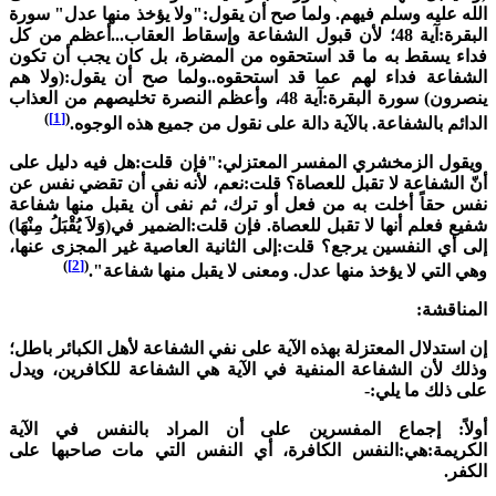
لله عليه وسلم فيهم. ولما صح أن يقول:"ولا يؤخذ منها عدل" سورة
البقرة:آية 48؛ لأن قبول الشفاعة وإسقاط العقاب...أعظم من كل
داء يسقط به ما قد استحقوه من المضرة، بل كان يجب أن تكون
لشفاعة فداء لهم عما قد استحقوه..ولما صح أن يقول:(ولا هم
ينصرون) سورة البقرة:آية 48، وأعظم النصرة تخليصهم من العذاب
)
[1]
(
لدائم بالشفاعة. بالآية دالة على نقول من جميع هذه الوجوه.
يقول الزمخشري المفسر المعتزلي:"فإن قلت:هل فيه دليل على
نّ الشفاعة لا تقبل للعصاة؟ قلت:نعم، لأنه نفى أن تقضي نفس عن
فس حقاً أخلت به من فعل أو ترك، ثم نفى أن يقبل منها شفاعة
فيع فعلم أنها لا تقبل للعصاة. فإن قلت:الضمير في(وَلاَ يُقْبَلُ مِنْهَا)
لى أي النفسين يرجع؟ قلت:إلى الثانية العاصية غير المجزى عنها،
)
[2]
(
هي التي لا يؤخذ منها عدل. ومعنى لا يقبل منها شفاعة".
لمناقشة:
ن استدلال المعتزلة بهذه الآية على نفي الشفاعة لأهل الكبائر باطل؛
ذلك لأن الشفاعة المنفية في الآية هي الشفاعة للكافرين، ويدل
لى ذلك ما يلي:-
ولاً: إجماع المفسرين على أن المراد بالنفس في الآية
لكريمة:هي:النفس الكافرة، أي النفس التي مات صاحبها على
لكفر.