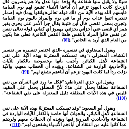
يئا ولا يقبل منها شفاعة ولا يؤخذ منها عدل ولا هم ينصرون قال
لزجاج كانت اليهود تزعم أن آباءها الأنبياء تشفع لهم يوم القيامة
آيسهم الله بهذه الآية من ذلك قوله تعالى:(واتقوا يوما) فيه إضمار
قديره اتقوا عذاب يوم أو ما في يوم والمراد باليوم يوم القيامة
تجزي بمعنى تقضي قال ابن قتيبة يقال جزا الأمر عني يجزي بغير
مز أي قضى عني أجزأني يجزئني مهموز أي كفاني قوله تعالى نفس
ن نفس قالوا المراد بالنفس هاهنا النفس الكافرة فعلى هذا يكون
ن العام الذي أريد به الخاص".(
[8]
)
يقول البيضاوي في تفسيره -الذي اختصر تفسيره من تفسير
لكشاف المعتزلي-:"وقد تمسكت المعتزلة بهذه الآية على نفي
لشفاعة لأهل الكبائر، وأجيب بأنها مخصوصة بالكفار للآيات
الأحاديث الواردة في الشفاعة، ويؤيده أن الخطاب معهم، والآية
زلت رداً لما كانت اليهود تزعم أن آباءهم تشفع لهم".(
[9]
)
يقول ابن جزي الغرناطي:"فكل ما ورد في القرآن من نفي
لشفاعة مطلقاً يحمل على هذا؛ لأنّ المطلق يحمل على المقيد،
ليس في هذه الآيات المطلقة دليل للمعتزلة على نفي الشفاعة".
)
[10]
يقول أبو السعود:"وقد تمسكت المعتزلةُ بهذه الآية على نفي
لشفاعةِ لأهل الكبائرِ، والجوابُ أنها خاصة بالكفار للآيات الواردة في
لشفاعة والأحاديثِ المرويةِ فيها ويؤيده أن الخطابَ معهم ولردهم
ما كانوا عليه من اعتقاد أن آباءَهم الأنبـياءَ يشفعون لهم".(
[11]
)