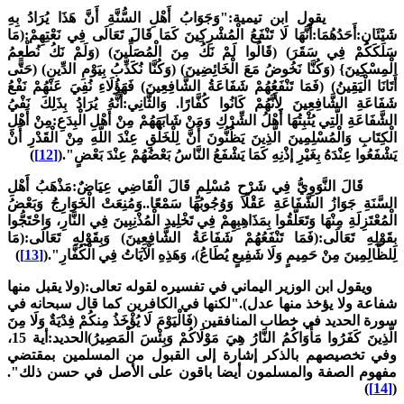
قول ابن تيمية:"وَجَوَابُ أَهْلِ السُّنَّةِ أَنَّ هَذَا يُرَادُ بِهِ
َيْئَانِ:أَحَدُهُمَا:أَنَّهَا لَا تَنْفَعُ الْمُشْرِكِينَ كَمَا قَالَ تَعَالَى فِي نَعْتِهِمْ:(مَا
َلَكَكُمْ فِي سَقَرَ) (قَالُوا لَمْ نَكُ مِنَ الْمُصَلِّينَ) (وَلَمْ نَكُ نُطْعِمُ
لْمِسْكِينَ} (وَكُنَّا نَخُوضُ مَعَ الْخَائِضِينَ) (وَكُنَّا نُكَذِّبُ بِيَوْمِ الدِّينِ) (حَتَّى
َتَانَا الْيَقِينُ) (فَمَا تَنْفَعُهُمْ شَفَاعَةُ الشَّافِعِينَ) فَهَؤُلَاءِ نُفِيَ عَنْهُمْ نَفْعُ
َفَاعَةِ الشَّافِعِينَ لِأَنَّهُمْ كَانُوا كُفَّارًا. وَالثَّانِي:أَنَّهُ يُرَادُ بِذَلِكَ نَفْيُ
لشَّفَاعَةِ الَّتِي يُثْبِتُهَا أَهْلُ الشِّرْكِ وَمَنْ شَابَهَهُمْ مِنْ أَهْلِ الْبِدَعِ:مِنْ أَهْلِ
لْكِتَابِ وَالْمُسْلِمِينَ الَّذِينَ يَظُنُّونَ أَنَّ لِلْخَلْقِ عِنْدَ اللَّهِ مِنْ الْقَدْرِ أَنْ
َشْفَعُوا عِنْدَهُ بِغَيْرِ إذْنِهِ كَمَا يَشْفَعُ النَّاسُ بَعْضُهُمْ عِنْدَ بَعْضٍ".(
[12]
)
َالَ النَّوَوِيُّ فِي شَرْحِ مُسْلِمٍ قَالَ الْقَاضِي عِيَاضٌ:مَذْهَبُ أَهْلِ
لسَّنَةِ جَوَازُ الشَّفَاعَةِ عَقْلًا وَوُجُوبُهَا سَمْعًا..وَمُنِعَتْ الْخَوَارِجُ وَبَعْضُ
ْمُعْتَزِلَةِ مِنْهَا وَتَعَلَّقُوا بِمَذَاهِبِهِمْ فِي تَخْلِيدِ الْمُذْنِبِينَ فِي النَّارِ، وَاحْتَجُّوا
ِقَوْلِهِ تَعَالَى:(فَمَا تَنْفَعُهُمْ شَفَاعَةُ الشَّافِعِينَ) وَبِقَوْلِهِ تَعَالَى:(مَا
ِلظَّالِمِينَ مِنْ حَمِيمٍ وَلَا شَفِيعٍ يُطَاعُ)، وَهَذِهِ الْآيَاتُ فِي الْكُفَّارِ".(
[13]
)
يقول ابن الوزير اليماني في تفسيره لقوله تعالى:(ولا يقبل منها
فاعة ولا يؤخذ منها عدل)."لكنها في الكافرين كما قال سبحانه في
ورة الحديد في خطاب المنافقين (فَالْيَوْمَ لَا يُؤْخَذُ مِنكُمْ فِدْيَةٌ وَلَا مِنَ
الَّذِينَ كَفَرُوا مَأْوَاكُمُ النَّارُ هِيَ مَوْلَاكُمْ وَبِئْسَ الْمَصِيرُ)الحديد:أية 15،
في تخصيصهم بالذكر إشارة إلى القبول من المسلمين بمقتضي
فهوم الصفة والمسلمون أيضا باقون على الأصل في حسن ذلك".
)
[14]