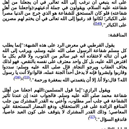
لى أنه ينبغي أن نرغب إلى الله تعالى في أن يجعلنا من أهل
فاعته عليه السلام، ويقولون في جملة أدعيتهم:(واجعلنا من أهل
فاعته) فلو كان المستحق للشفاعة هو الذي خرج من الدنيا مصراً
لى الكبائر؛ لكانوا قد رغبوا إلى الله تعالى في أن يختم لهم مصرين
)
[54]
(
لى الكبائر".
لمناقشة:
قول القرطبي في معرض الرد على هذه الشبهة:"إنما يطلب
ل مسلم شفاعة الرسول صلى الله عليه وسلم، ويرغب إلى الله
ي أن تناله لاعتقاده أنه غير سالم من الذنوب، ولا قائم بكل ما
فترض الله عليه، بل كل واحد معترف على نفسه بالنقص، فهو لذلك
خاف العقاب ويرجو النجاة. قال صلى الله عليه وسلم: سددوا
قاربوا وابشروا فإنه لا يدخل أحداً الجنة عمله، قالوا:ولا أنت يا رسول
[56]
[55]
)
).(
(
لله؟ قال:ولا أنا. إلا أن يتغمدني الله بمغفرة ورحمة".
يقول الرازي:"إما قول المسلمين:اللهم اجعلنا من أهلل
فاعة محمد صلى الله عليه وسلم. فالجواب عنه: إن عندنا تأثير
لشفاعة في جلب أمر مطلوب، وأعني به القدر المشترك بين جلب
لمنافع الزائدة على قدر الاستحقاق، ودفع المضار المستحقة على
لمعاصي؛ وذلك القدر المشترك لا يتوقف على كون العبد عاصياً،
[57]
)
(
اندفع السؤال".