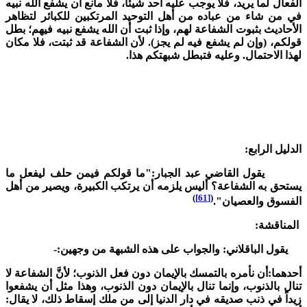
لفعال لما يريد، فلا يوجب عليه أحد شيئاً، فلا مانع أن يشفع الله نبيه
ي من شاء من عباده من أهل التوحيد المرتكبين للكبائر لتظاهر
لأحاديث بثبوت الشفاعة لهم، وإذا ثبت أن الله يشفع نبيه فيهم؛ بطل
ولكم، (وإن لم يشفع فيه لم يجز). لأن الشفاعة قد ثبتت، فلا مكان
هذا الاحتمال. وعليه فتبطل شبهتكم هذا.
لدليل الرابع:
قول القاضي عبد الجبار:"ما قولكم فيمن حلف ليفعل ما
ستحق به الشفاعة؟ أليس يلزمه أن يرتكب الكبيرة، ويصير من أهل
)
[61]
(
لفسوق والعصيان".
المناقشة:
قول الباقلاني: والجواب على هذه الشبهة من وجهين:-
حدهما:أن نأمره بالتمسك بالإيمان دون فعل الذنوب؛ لأنَّ الشفاعة لا
نال بالذنوب، وإنما تنال بالإيمان دون الذنوب، وهذا مثل أن يشفعوا
يداً في ذنب صديقه في دار الدنيا إلى من ملك إسقاط ذلك، لا يقال: