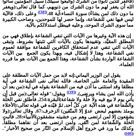
فاغفر للذين تابوا) من الشرك (واتبعوا سبيلك) سبيل المؤمنين سألوا
لله أن يغفر لهم ما دون الشرك من ذنوبهم، كما قال تعالى:(ويغفر
)
[38]
(
ا دون ذلك لمن يشاءُ) سورة النساء:آية 48.
وعلى ذلك، فالآية
يس فيها نفي للشفاعة، وإنما حصر لها للموحدين، وصاحب الكبيرة
ما سوى الشرك الموحد، وعليه فيبطل استدلالكم بالآية.
ن هذه الآية وغيرها من الآيات التي تنفي الشفاعة بإطلاق فهي من
لمطلق المقيَّد، وتقييدها يكون بالآيات التي تثبتها بشروط، وتبقى
لآيات التي تنفي عدم استحقاق الكافرين للشفاعة موافقة لعموم
في الشفاعة، وهذا لا إشكال فيه، وبهذا يكون الجمع بين الآيات
لشفاعة الواردة بشأن الشفاعة، وهذا الجمع بين الآيات هو ما قرره
لعلماء.
قول ابن الوزير اليماني:إنه لابد من حمل الآيات المطلقة على
لمقيدة والعامة على الخاصة، فالله تعالى نفى الشفاعة في آية
طلقا وقد استثنى ما أذن فيه من الشفاعة بقوله في آية:(من بعد أن
)
[39]
(
أذن الله لمن يشاء ويرضى).
ويقول:"قوله تعالى:(من قبل أن
يأتي يوم لا بيع فيه ولا خلّة ولا شفاعة)البقرة:254, فأطلق نفي الخلّة
الشّفاعة في هذه الآية عن كلّ أحد, ثمّ قيّده في قوله تعالى:(الأخلاء
يومئذ بعضهم لبعض عدوٌ إلا المتّقين) الزخرف:67, وقال تعالى:(ولا
يشفعون إلا لمن ارتضى وهم من خشيته مشفقون)الأنبياء:28, فأثبت
لخلّة والشّفاعة لمن اتّقى, ولمن ارتضى بعد أن نفاهما مطلقاً,
كذلك ما ورد في خروج أهل الإسلام من النّار من صحيح الأخبار".
)
[40]