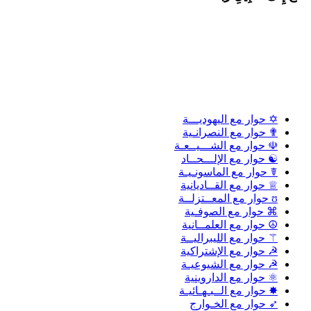
✡ حوار مع اليهوديـــة
✟ حوار مع النصرانـية
☫ حوار مع الشـــيــعـة
☯ حوار مع الإلـــحــاد
☤ حوار مع الماسونـيـة
♕ حوار مع القــاديانية
ʊ حوار مع المعــتزلــة
⌘ حوار مع الصوفـية
☮ حوار مع العلمــانية
⚚ حوار مع الليبراليــة
☭ حوار مع الإشتراكية
☭ حوار مع الشيوعيـة
⚛ حوار مع الداروينية
✸ حوار مع الــبـهـائيـة
➶ حوار مع الخـوارج