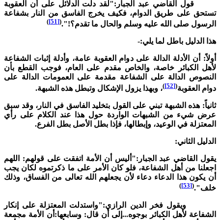
ول القاضي عبد الجبار:"لقد دلت الدلائل على أن العقوبة
ستحق على طريق الدوام، فكيف يخرج الفاسق من النار بشفاعة
)
[51]
(
لرسول صلى الله عليه وسلم والحال ما تقدم؟!".
ذا الدليل باطل لما يلي:-
ولاً: أن الأدلة الدالة على دوام العقوبة عامة، وأدلة إثبات الشفاعة
أهل الكبائر خاصة، والخاص مقدم على العام، فوجب القطع بأن
لنصوص الدالة على الشفاعة مقدمة على العمومات الدالة على
)
[52]
(
وام العقوبة
، وبهذا يزول الإشكال وتبطل هذه الشبهة.
انياً: هذه الشبهة تبني على القول بتخليد الفاسق في النار، وقد سبق
رض شيء من الشبهات الواردة حول هذا عند الكلام على رأي
لمعتزلة في الوعيد، وإبطالها، فإذا بطل الأصل بطل الفرع.
لدليل الثاني:
قول القاضي عبد الجبار:"أليس أن الأمة اتفقت على قولهم: اللهم
جعلنا من أهل الشفاعة، فلو كان الأمر على ما ذكرتموه لكان يجب
ن يكون هذا الدعاء دعاء لأن يجعلهم الله تعالى من الفساق، وذلك
)
[53]
(
لف".
يقول فخر الدين الرازي:"واستدلت المعتزلة على إنكار
لشفاعة لأهل الكبائر بوجوه...إلى أن قال: وسابعها:أن الأمة مجمعة