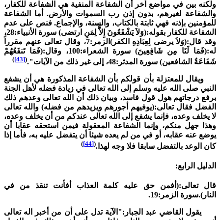
لكنه بين في مواضع آخر أن الشفاعة المنفية هي الشفاعة للكفار،
الشفاعة لغيرهم، بدون إذن رب السموات والأرض. أما الشفاعة
لمؤمنين بإذنه فهي ثابتة بالكتاب، والسنة، والإجماع. فنص على عدم
الشفاعة للكفار بقوله:(وَلاَ يَشْفَعُونَ إِلاَّ لِمَنِ ارتضى) سورة الأنبياء:28،
وقد قال:(وَلاَ يرضى لِعِبَادِهِ الكفر)الزمر:7، وقال تعالى عنهم مقرراً
له:(فَمَا لَنَا مِن شَافِعِينَ) سورة الشعراء:100، وقال:(فَمَا تَنفَعُهُمْ
)
[43]
(
فَاعَةُ الشافعين) سورة المدثر:48، إلى غير ذلك من الآيات".
يقال للمعتزلة بأن قولكم بأن الشفاعة المذكورة هي أن يشفع
لنبي صلى الله عليه وسلم إلى الله تعالى في زيادة فضله لأهل الجنة
رفع درجاتهم هول قول فاسد، وبيان ذلك أن الله تعالى وعدهم ذلك
لفضل فقال تعالى:(يوفيهم أجورهم ويزيدهم من فضله) والله تعالى
ا يخلف وعده، فإنما يشفع إلى الله تعالى عندكم من أن يخلف وعده،
هذا جهل منكم، وإنما الشفاعة المعقولة فيمن استحقه عقابا أن
وضع عنه عقابه، أو في من لم يعده شيئا أن يتفضل عليه به، فأما إذا
)
[44]
(
ان الوعد بالتفضل سابقا فلا وجه لهذا.
لدليل الرابع:
ال تعالى:(أفمن حق عليه كلمة العذاب أفأنت تنقذ من في
لنار).سورة الزمر:19.
قول القاضي عبد الجبار:"الآية تدل على أن من أخبر اله تعالى