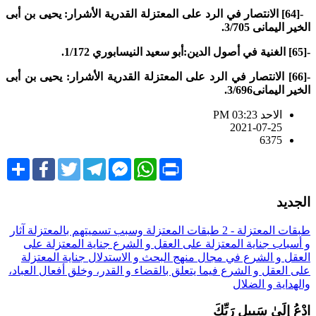
-[64] الانتصار في الرد على المعتزلة القدرية الأشرار: يحيى بن أبى
لخير اليمانى 3/705.
لدين:أبو سعيد النيسابوري 1/172.
-[66] الانتصار في الرد على المعتزلة القدرية الأشرار: يحيى بن أبى
لخير اليمانى3/696.
الاحد PM 03:23
2021-07-25
6375
Share
Facebook
Twitter
Telegram
Facebook
WhatsApp
Print
Messenger
لجديد
بقات المعتزلة - 2
طبقات المعتزلة وسبب تسميتهم بالمعتزلة
آثار
 أسباب جناية المعتزلة على العقل و الشرع
جناية المعتزلة على
لعقل و الشرع في مجال منهج البحث و الاستدلال
جناية المعتزلة
لى العقل و الشرع فيما يتعلق بالقضاء و القدر، وخلق أفعال العباد،
الهداية و الضلال
دْعُ إِلَىٰ سَبِيلِ رَبِّكَ