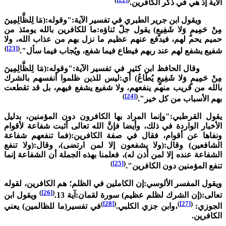
لآية إذ هي في ذكر الكافرين.
يقول ابن جرير الطبري في تفسير الآية:"وقوله:(مَا لِلظَّالِمِينَ
ِنْ حَمِيمٍ وَلا شَفِيعٍ) يقول جلّ ثناؤه:ما للكافرين بالله يومئذ من
ميم يحم لهم، فيدفع عنهم عظيم ما نزل بهم من عذاب الله، ولا
)
[23]
(
فيع يشفع لهم عند ربهم فيطاع فيما شفع، ويُجاب فيما سأل".
قال الحافظ ابن كثير في تفسير الآية:"وقوله:(مَا لِلظَّالِمِينَ
ِنْ حَمِيمٍ وَلا شَفِيعٍ يُطَاعُ) أي:ليس للذين ظلموا أنفسهم بالشرك
الله من قريب منهم ينفعهم، ولا شفيع يشفع فيهم، بل قد تقطعت
)
[24]
(
هم الأسباب من كل خير".
قول القرطبي:"وإنما المراد بها الكافرون دون المؤمنين، بدليل
لأخبار الواردة في ذلك، وأيضا فإنَّ الله تعالى أثبت شفاعة لأقوام
نفاها عن أقوام، فقال في صفة الكافرين:(فما تنفعهم شفاعة
لشافعين) وقال:(ولا يشفعون إلا لمن ارتضى)، وقال:(ولا تنفع
لشفاعة عنده إلا لمن أذن له)، فعلمنا بهذه الجملة أن الشفاعة إنما
)
[25]
(
نفع المؤمنين دون الكافرين".
يقول المفسر الألوسي:إن الكاملين في الظلم؛ هم الكافرين، لقوله
)
[26]
(
عالى:(إن الشرك لظلم عظيم) سورة لقمان:آية 13.
ويقول ابن
)
[28]
(
)
[27]
(
لجوزي:
،وابن جزي الكلبي.
في تفسير(ما للظالمين) يعني
لكافرين.