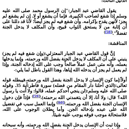
لدليل الثالث:
قول القاضي عبد الجبار:"إن الرسول محمد صلى الله عليه
سلم إذا شفع لصاحب الكبيرة، فإما أن يشفع أو لا. إن لم يشفع لم
جز؛ لأنهن يقدح بإكرامه. وأن شفع فيه لم يجز أيضاً؛ لأنا قد دللنا على
ن إثابة من لا يستحق الثواب قبيح، وأن المكلف لا يدخل الجنة
)
[58]
(
فضلاً".
لمناقشة:
نَّ قول القاضي عبد الجبار المعتزلي:(وإن شفع فيه لم يجز)
نبني على أن المكلف لا يدخل الجنة بفضل الله ورحمته، وإنما يدخلها
عمله، وأنه متى عمل عملاً صالحاً وجب على الله إدخاله الجنة، وإذا
م يعمل لم يجز أن يدخله الله إياها، وهذا القول باطل لما يلي:-
ولاً:إما كون الإنسان لا يدخل الجنة بفضل الله ورحمته،فيبطله قوله
تعالى:(الذي أحلنا دار المقام من فضله) سورة فاطر:آية 35. وقوله
لى الله عليه وسلم:(لن ينجي أحدكم عمله، قالوا: ولا أنت يا رسول
)
[59]
(
لله؟ قال: ولا أنا، إلا أن يتغمدني الله برحمته).
فإذاً فإن دخول
)
[60]
(
لإنسان الجنة بفضل الله ورحمته،
وإنما العمل سبب في تفضيل
لله على عبده بإدخاله الجن. وأما بطلان الوجوب على الله،
لاستحالة موجب فوقه يوجب عليه شيئاً.
إذا ثبت أن الإنسان يدخل الجنة بفضل الله ورحمته، وأنه سبحانه