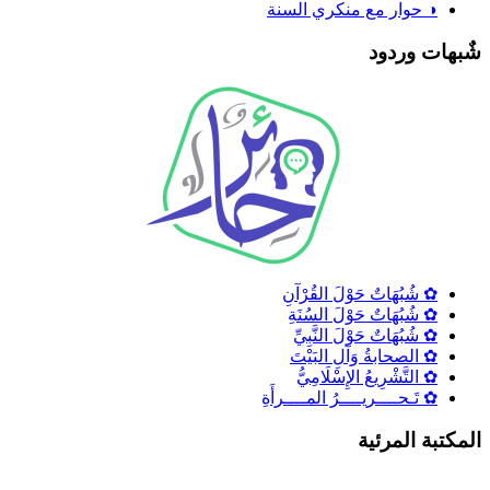
◑ حوار مع منكري السنة
ٌبهات وردود
✿ شُبُهَاتٌ حَوْلَ القُرْآنِ
✿ شُبُهَاتٌ حَوْلَ السُنَةِ
✿ شُبُهَاتٌ حَوْلَ النَّبِيِّ
✿ الصحابةُ وَآلِ البَيْتَ
✿ التَّشْرِيعُ الإِسْلَامِيُّ
✿ تَـحــــريــــرُ المــــرأَةِ
لمكتبة المرئية