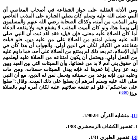
من الأدلة العقلية على جواز الشفاعة في أصحاب المعاصي أن
لنبي صلى الله عليه وسلم كان يصلي الجنازة على المذنب العاصي
غير المذنب من أمته، وكذلك الصحابة رضي الله عنهم والمسلمون
لى يومنا هذا، ولو كان الميت المذنب لا يشفع فيه ولا ينفعه الدعاء
ما كان للصلاة عليه معنى. فإن قيل: فقد لقد ثبت أن النبي صلى
لله عليه وسلم امتنع من الصلاة على من عليه دين، فلو قبلت
فاعته في الكبائر لكان في الدين أولى. والجواب أن هذا كان في
ول الإسلام، ثم بعد ذلك لم يمتنع من الصلاة على أحد، فما داوم عليه
ن الفعل أولى. ويحتمل أن يكون امتناعه من الصلاة عليه ليعلمهم
ن حقوق بني آدم لا بد من قضائها، وأن السيئات التي بين العبد وبين
به عز وجل إذا غفرها له فإنه يبدل السيئات حسنات، ومن مات
عليه دين فإنه يؤخذ من حسناته وتجعل لمن له الدين، مع أن النبي
لى الله عليه وسلم أمرهم أن يصلوا على ذلك الميت. وقال:"صلوا
لى صاحبكم"، فلو لم تنفعه صلاتهم عليه لكان أمره لهم بالصلاة
)
[66]
(
بثا.
- متشابه القرآن 1/90،91.
:الزمخشري 1/88.
- تفسير الطبري 1/31.