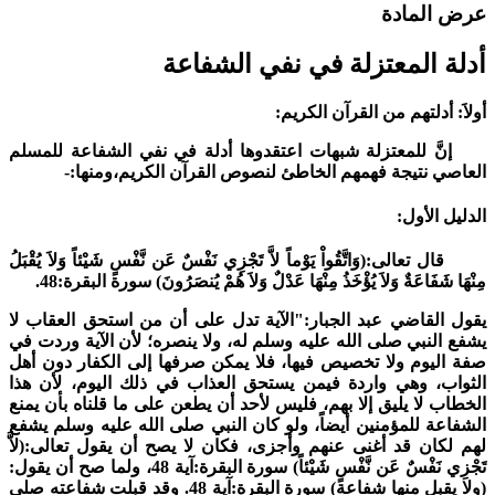
رض المادة
دلة المعتزلة في نفي الشفاعة
ولاَ: أدلتهم من القرآن الكريم:
نَّ للمعتزلة شبهات اعتقدوها أدلة في نفي الشفاعة للمسلم
لعاصي نتيجة فهمهم الخاطئ لنصوص القرآن الكريم،ومنها:-
لدليل الأول:
ال تعالى:(وَاتَّقُواْ يَوْماً لاَّ تَجْزِي نَفْسٌ عَن نَّفْسٍ شَيْئاً وَلاَ يُقْبَلُ
ِنْهَا شَفَاعَةٌ وَلاَ يُؤْخَذُ مِنْهَا عَدْلٌ وَلاَ هُمْ يُنصَرُونَ) سورة البقرة:48.
قول القاضي عبد الجبار:"الآية تدل على أن من استحق العقاب لا
شفع النبي صلى الله عليه وسلم له، ولا ينصره؛ لأن الآية وردت في
فة اليوم ولا تخصيص فيها، فلا يمكن صرفها إلى الكفار دون أهل
لثواب، وهي واردة فيمن يستحق العذاب في ذلك اليوم، لأن هذا
لخطاب لا يليق إلا بهم، فليس لأحد أن يطعن على ما قلناه بأن يمنع
لشفاعة للمؤمنين أيضاً، ولو كان النبي صلى الله عليه وسلم يشفع
هم لكان قد أغنى عنهم وأجزى، فكان لا يصح أن يقول تعالى:(لاَّ
تَجْزِي نَفْسٌ عَن نَّفْسٍ شَيْئاً) سورة البقرة:آية 48، ولما صح أن يقول:
(ولا يقبل منها شفاعة) سورة البقرة:آية 48. وقد قبلت شفاعته صلى