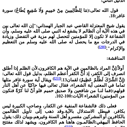
لدليل الثاني:
ول الله تعالى:(مَا لِلظَّالِمِينَ مِنْ حَمِيمٍ وَلَا شَفِيعٍ يُطَاعُ) سورة
افر:18.
قول شيخ المعتزلة القاضي عبد الجبار الهمذاني:"إن الله تعالى بين
ي هذه الآية أن الظالم لا يشفع له النبي صلى الله عليه وسلم، وأن
لشفاعة لا تكون إلا للمؤمنين لتحصل لهم مزية في التفضل وزيادة
ي الدرجات مع ما يحصل له صلى الله عليه وسلم من التعظيم
)
[20]
(
الإكرام".
لمناقشة:
ولاً:إنَّ المراد بالظالمين في الآية هم الكافرون،لأن الظلم إذا أطلق
نصرف إلى الكفر، إذ أنَّ الكفر أعظم الظلم، بدليل قول الله تعالى:
)
[21]
(
إِنَّ الشِّرْكَ لَظُلْمٌ عَظِيمٌ) لقمان13.
ويقال أية سورة غافر مثلها
ماما في المعنى أية الشعراء، فقال تعالى فيها حاكيًا عن أهل النار
ولهم:(فما لنـا من شافعين ولا صديق حميم فلو أنّ لنا كرّةً فنكون
ن المؤمنين) الشعراء الآيات:100-102.
على ذلك فالشفاعة المنفية عن الكفار، وصاحب الكبيرة ليس
كافر، فيبطل الاستدلال بالآية.وقد ذهب إلى تأويل الظالمين
الكافرين أو المشركين مفسرو أهل السنة وغيرهم،وبيان ذلك: يقول
لحافظ البيهقي:الظالمـون هاهنا هم الكافرون، ويشهد لذلك مفتتح
)
[22]
(