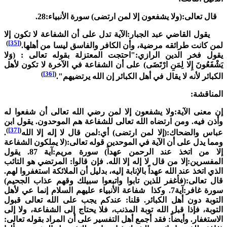
ال تعالى:(ولا يشفعون إلا لمن ارتضى) سورة الأنبياء:28.
قول القاضي عبد الجبار:الآية تدل على أن الشفاعة لا تكون إلا
)
[35]
(
من كانت طرائقه مرضية، وأن الكافر والفاسق ليسا من أهلها.
قول فخر الدين الرازي:"احتجت المعتزلة بقوله تعالى : (وَلا
َشْفَعُونَ إِلا لِمَنِ ارْتَضَى) على أن الشفاعة في الآخرة لا تكون لأهل
)
[36]
(
لكبائر لأنه لا يقال في أهل الكبائر إن الله يرتضيهم".
لمناقشة:
ن معنى الآية:ولا يشفعون إلا لمن رضي الله تعالى أن شفعوا له
أذن فيه. ومن ارتضاه الله تعالى للشفاعة هم الموحدون. يقول ابن
)
[37]
(
باس والضحاك:(إلا لمن ارتضى) أي:لمن قال لا إله إلا الله
.
مما يدل على أن الآية في الموحدين قوله تعالى:(لا يملكون الشفاعة
إلا من اتخذ عند الرحمن عهداً) سورة مريم:آية 87. يقول
لمفسرين:إلا من قال لا إله إلا الله. فإن قالوا: المرتضي هو التائب
لذي اتخذ عند الله عهداً بالإنابة إليه، بدليل أن الملائكة استغفروا لهم.
ال تعالى:(فأغفر للذين تابوا واتبعوا سبيلك وقهم عذاب الجحيم)
سورة غافر:آية7. وكذا شفاعة الأنبياء عليهم السلام إنما عي لأهل
لتوبة دون أهل الكبائر. قلنا: عندكم يجب على الله تعالى قبول
لتوبة، فإذا قبل الله توبة المذنب، فلا يحتاج إلى الشفاعة، ولا إلى
لاستغفار. وأيضاً: فقد أجمع أهل التفسير على أن المراد بقوله تعالى: