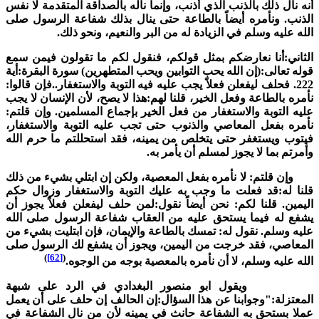
نه نال ذلك بالذنب الذي أذنب، وإنما ناله بالصداقة المتقدمة لا نفس
لذنب. ونأمره أيضاً بالطاعة حتى ينال بذلك شفاعة الرسول صلى
لله عليه وسلم في الزيادة له من البر والنعيم، ونحو ذلك.
لثاني:أنا نعارضكم بمثل قولكم، فنقول لكم ما تقولون فيمن سمع
وله تعالى:(إن الله يحب التوابين ويحب المتطهرين) سورة البقرة:أية
222. فحلف ليفعلن فعلاً يجب عليه فيه التوبة والاستغفار..فإن قالوا:
أمره بالطاعة وفعل الخير، قلنا لهم:هذا لا يصح، لأن الإنسان لا يجب
ليه التوبة والاستغفار من فعل الخير بإجماع المسلمين. وإن قلتم:
أمره بفعل المعاصي والذنوب حتى تجب عليه التوبة والاستغفار،
يتوب ويستغفر حتى يتخلص من يمينه، فقد استحللتم ما حرم الله
أمرتم بما لا يجوز لمسلم أن يأمر به.
إن قلتم: لا نأمره بفعل المعصية، ولكن إن ابتلي بشيء من ذلك
لنا له:قد فعلت ما وجب به عليك التوبة والاستغفار وزوال حكم
ليمين. قلنا لكم: نحن أيضاً نقول:لمن حلف ليفعلن فعلاً يجوز أن
شفع له فيما يستحق عليه من العقاب شفاعة الرسول صلى الله
ليه وسلم. نقول له: تمسك بالطاعة والإيمان، فإن ابتليت بشيء من
لمعاصي، فقد خرجت من اليمين، ويجوز أن يشفع لك الرسول صلى
)
[62]
(
لله عليه وسلم، لا أن نأمره بالمعصية بوجه من الوجوه.
يقول ابو منصور البغدادي في الرد على شبهة
لمعتزلة:"وجوابنا عن هذا السؤال:إن الحالف إن حلف على أن يعمل
ملا بستحق به الشفاعة حانث في يمينه لأن من نال الشفاعة في