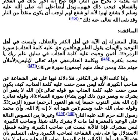
نه يعذبه لا يخرج من النار، فإذا صح أنه أخبر بذلك في الفجار
الفساق، فيجب ذلك فيهم...ويدل أيضاً:على أنه صلى الله عليه
سلم لا يشفع لهم؛ لأنه لو شفع لهم لوجب أن يكون منقذاً من النار
)
[45]
(
قد نفى الله تعالى عنه ذلك".
لمناقشة:
قال للمعتزلة إن الآية في أهل الكفر والضلال، وليست في أهل
لتوحيد والإيمان. يقول الطبري:(أفمن حق عليه كلمة العذاب) سورة
الزمر:19. أفمن وجبت عليه كلمة العذاب في سابق علم ربك يا
)
[46]
(
حمد بكفره.
وبكلمة العذاب:هي قوله تعالى لإبليس:(لأملأن
)
[47]
(
هنم منك وممن تبعك منهم أجمعين) سورة ص:58.
إذا كانت الآية في الكافر، فلا دلالة فيها على نفي الشفاعة عن
احب الكبيرة، لأنه ليس ممن حقت عليه كلمة العذاب، كيف يكون
من حقت عليه كلمة العذاب مع قوله تعالى:(إن الله لا يغفر أن
يشرك به ويغفر دون ذلك لمن يشاء) سورة النساء:48. وقوله تعالى:
(إن الله يغفر الذنوب جميعاً إنه هو الغفور الرحيم) سورة الزمر:53.
قوله صلى الله عليه وسلم:(من شهد أنه لا إله إلا الله، وأن محمد
)
[49]
).(
[48]
(
سول الله حرم الله عليه النار)
وغيرها من النصوص الدالة
لى الوعيد بالمغفرة لما مات لا يشرك بالله شيئاً. وصاحب الكبيرة
يس بمشرك. فإذا فالآية ليست في صاحب الكبيرة، وعليه فيبطل
لاستدلال بها على نفي الشفاعة لصاحب الكبيرة. وعلى التسليم بأن
ذه الآية في أهل الكبائر، فإن الرسول صلى الله عليه وسلم لا ينقذ