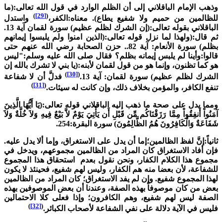
ذهب الإمام الباقلاني إلى أن الظلم الوارد في قول الله تعالى:(ما
)
[29]
(
لظالمين من حميم ولا شفيع يطاع). معناه:الكفر،
واستدل
الباقلاني بقوله تعالى:(إن الشرك لظلم عظيم) سورة لقمان آية 13.
م قال:(ولهذا لما نزل قوله تعالى:(الذين امنوا ولم يلبسوا إيمانهم
بظلم) سورة الأنعام: آية 82.. حزن الصحابة رضي الله عنهم حتى
الوا:وأينا لم يلبس إيمانه بظلم؟ فقال صلى الله عليه وسلم:"ليس
و كما تظنون، وإنما هو من قول لقمان لأبنه:(يا بني لا تشرك بالله إن
)
[30]
(
لشرك لظلم عظيم) سورة لقمان: آية 13.
فدلَّ أن لا شفاعة
)
[31]
(
نفع الكافر، والمؤمن بخلاف ذلك، وإن كانت له سيئات.
مما يدل على صحة ما ذهب إليه الباقلاني قوله تعالى:(يَا أَيُّهَا الَّذِينَ
َنُواْ أَنفِقُواْ مِمَّا رَزَقْنَاكُم مِّن قَبْلِ أَن يَأْتِيَ يَوْمٌ لاَّ بَيْعٌ فِيهِ وَلاَ خُلَّةٌ وَلاَ
َفَاعَةٌ وَالْكَافِرُونَ هُمُ الظَّالِمُونَ) سورة البقرة:254.
انياً:إنَّ لفظ الظالمين؛إما أن يدل على الاستغراق، وإما ألا يدل عليه.
إن أفاد الاستغراق كان المراد من الظالمين مجموعهم، ويدخل في
جموع هذا الكلام الكفار، ونحن نقول بعدم استحقاق هذا المجموع
لشفاعة، لأن بعضا منه هم الكفار، وليس لهم شفيع، فحينئذ لا يكون
هذا المجموع شفيع. وإن لم يفد الاستغراق؛ كان المراد من الظالمين
عض من كان موصوفاً بهذه الصفة، وعندنا أن بعض الموصوفين بهذه
لصفة ليس لهم شفيع، وهم الكافرون؛ وإذا فعلى كلا الاحتمالين
)
[32]
(
ليس في الآية دلالة على نفي الشفاعة لأصحاب الكبائر.