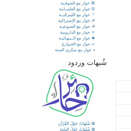
⌘ حوار مع الصوفـية
☮ حوار مع العلمــانية
⚚ حوار مع الليبراليــة
☭ حوار مع الإشتراكية
☭ حوار مع الشيوعيـة
⚛ حوار مع الداروينية
✸ حوار مع الــبـهـائيـة
➶ حوار مع الخـوارج
◑ حوار مع منكري السنة
شٌبهات وردود
✿ شُبُهَاتٌ حَوْلَ القُرْآنِ
✿ شُبُهَاتٌ حَوْلَ السُنَةِ