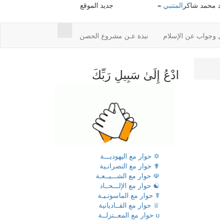
د شاكر
المتنبي
=> أ. محمود محمد شاكر
جديد الموقع
معجم محمود محمد شاكر
=> أ. محمو
 وجواب عن الإسلام
نبذة عـن مشروع الحصن
ادْعُ إِلَىٰ سَبِيلِ رَبِّكَ
✡ حوار مع اليهوديـــة
✟ حوار مع النصرانـية
☫ حوار مع الشـــيــعـة
☯ حوار مع الإلـــحــاد
☤ حوار مع الماسونـيـة
♕ حوار مع القــاديانية
ʊ حوار مع المعــتزلــة