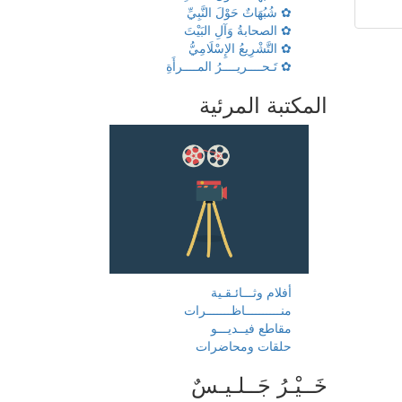
✿ شُبُهَاتٌ حَوْلَ النَّبِيِّ
✿ الصحابةُ وَآلِ البَيْتَ
✿ التَّشْرِيعُ الإِسْلَامِيُّ
✿ تَـحــــريــــرُ المــــرأَةِ
المكتبة المرئية
أفلام وثـــائـقـية
منــــــــــاظـــــــرات
مقاطع فيــديـــو
حلقات ومحاضرات
خَــيْـرُ جَــلـيـسٌ