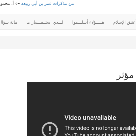
من مذكرات عمر بن أبي ربيعة
=> أ. محمود محم
تنق الإسلام
هـــــؤلاء أسلـــموا
لـــدي استــفــسارات
مائة سؤال
مؤثر