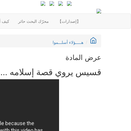
【إصدارات】
محرّك البحث حائر
كيف أع
هـــــؤلاء أسلـــموا
عرض المادة
قسيس يروي قصة إسلامه ... 