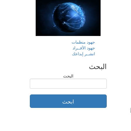
جهود منظمات
جهود الأفــراد
انشــر إبداعك
البحث
البحث