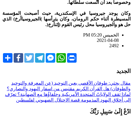
خصوصاً بعد أن اتَّسعت سلطاتها.
كان يوجد جيروسيا في الإسكندرية، حيث أصبحت المؤسسة
لمسيطرة أثناء حكم الرومان، وكان يترأسها )الجيروسياآرخ) الذي
ل هو والجيروسيا محل رئيس القوم (إثنآرخ(.
الخميس PM 05:20
2021-04-08
2492
Share
Facebook
Twitter
Telegram
Facebook
WhatsApp
Print
Messenger
لجديد
قال بحثي: طوفان الأقصى بعين التوحيد (عن المعرفة والتوحيد
الطوفان)
هل القرآن الكريم مقتبس من اسفار اليهود والنصاري؟
ماذا تقف الولاياتُ المتحدة الأمريكية وحلفاؤُها مع الصهاينة؟
تعرّف
لى أخلاق اليهود المذمومة
قصة الاحتلال الصهيوني لفلسطين
دْعُ إِلَىٰ سَبِيلِ رَبِّكَ