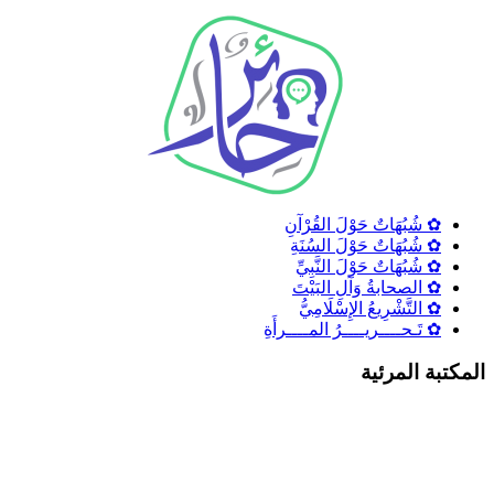
✿ شُبُهَاتٌ حَوْلَ القُرْآنِ
✿ شُبُهَاتٌ حَوْلَ السُنَةِ
✿ شُبُهَاتٌ حَوْلَ النَّبِيِّ
✿ الصحابةُ وَآلِ البَيْتَ
✿ التَّشْرِيعُ الإِسْلَامِيُّ
✿ تَـحــــريــــرُ المــــرأَةِ
لمكتبة المرئية