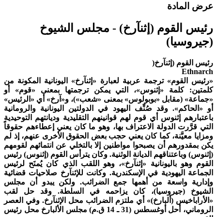
رض المادة
ئيس القوم (إثنآرخ) - مجلس الشيوخ
جيروسيا)
ئيس القوم (إثنآرخ(
Ethnarc
رئيس القوم» ترجمة عربية لعبارة «إثنآرخ» اليونانية المكونة من
لمتين: كلمة «إثنوس»، التي يمكن ترجمتها بمعنى «قوم» أو
جماعة» (مقابل «بوبولوس» بمعنى «شعب»)، و«آرخ» أي «الرئيس»
و «الحاكم». وقد صُنِّف اليهود في الدولتين اليونانية والرومانية
اعتبارهم إثنوس أي قوم لهم قوانينهم التقليدية وديانتهم التوحيدية
لتي قرَّرت الدولة الاعتراف بها، وهو ما كان يعني إعطاءهم حقوقاً
مزايا معيَّنة، كما كان يعني حجب بعض الحقوق الأخرى عنهم، إذ لم
كن بمقدورهم أن يصبحوا مواطنين إلا بالتخلي عن انتمائهم لقومهم
إثنوس) وباعتناقهم الديانة الوثنية. وكان يترأس القوم (إثنوس) رئيس
لقوم وهو باليونانية «إثنآرخ»، وهو اللقب الذي كان يُمنَح لرئيس
لجماعة اليهودية في الإسكندرية. وكانت للإثنآرخ صلاحيات قضائية
إدارية واسعة من أهمها جمع الضرائب. ولكن يبدو أن مجلس
لشيوخ (جيروسيا)، كان يزاحمه في السلطة. وقد حل لقب
الأراباخيس (ألبارخ)» أي ملتزم الضرائب محل الإثنآرخ. وفي العصر
الروماني، أحل أوغسطس (31 ـ 14 ق.م) مجلس الألبارخ محل رئيس