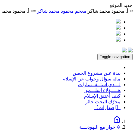
ديد الموقع
 محمود محمد شاكر
معجم محمود محمد شاكر
=> أ. محمود محمد شاك
Toggle navigation
نبذة عـن مشروع الحصن
مائة سؤال وجواب عن الإسلام
لـــدي استــفــسارات
هـــــؤلاء أسلـــموا
كيف أعتنق الإسلام
محرّك البحث حائر
【إصدارات】
✡ حوار مع اليهوديـــة