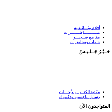
أفلام وثـــائـقـية
منــــــــــاظـــــــرات
مقاطع فيــديـــو
حلقات ومحاضرات
َــيْـرُ جَــلـيـسٌ
مكتبة الكتــب والأبحـــاث
رسائل ماجستير ودكتوراة
لمتواجدون الآن