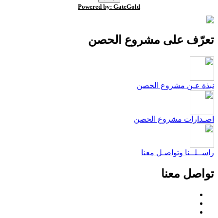
Powered by: GateGold
عرّف على مشروع الحصن
بذة عـن مشروع الحصن
صـدارات مشروع الحصن
اســلــنا وتواصـل معنا
واصل معنا