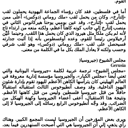
لقوم.
ما في فلسطين، فقد كان رؤساء الجماعة اليهودية يحملون لقب
إثنآرخ». وكان من يحمل لقب «ملك روماني (دوكس)» أعلى ممن
حمل لقب «إثنآرخ». وقد عين بومبي يوحنا هيركانوس الثاني في
نصب إثنآرخ إلى جانب كونه كاهناً أعظم، ولكنه منعه من ارتداء تاج
أنه لم يكن ملكاً مثل هيرود الذي كان يحمل هذا اللقب. وحينما عُيِّن
رخيلاوس رئيساً للقوم، وعده أوغسطوس بأنه إذا أثبت جدارته
سيحصل على لقب «ملك روماني (دوكس)» وهو لقب شرفي
حسب ولكنه لا يعادل الملك بكل ما في الكلمة من معنى.
جلس الشيوخ (جيروسيا(
Gerusi
مجلس الشيوخ» ترجمة عربية لكلمة «جيروسيا» اليونانية والتي
عني أيضاً «مجلس الكبار». والجيروسيا مؤسسة إدارية معروفة في
لعالم الهيليني كان يترأسها الكاهن الأعظم لليهود تقوم بإدارة شئون
ليهود الداخلية. وقد وصف أنطيوخوس الثالث استقباله استقبالاً
افلاً من قبَل جيروسيا فلسطين وليس من قبَل كاهنها الأعظم.
نتيجة هذا الاستقبال، أعفى أعضاء الجيروسيا وكهنة الهيكل من
لضرائب. وقد وجَّه أنطيوخوس الرابع رسائله إلى الجيروسيا لا إلى
لكاهن الأعظم.
يرى بعض المؤرخين أن الجيروسيا ليست المجمع الكبير. وهناك
أي يذهب إلى أن الجيروسيا هي التي أصبحت السنهدرين فيما بعد،