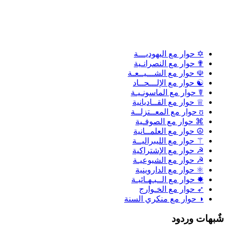
✡ حوار مع اليهوديـــة
✟ حوار مع النصرانـية
☫ حوار مع الشـــيــعـة
☯ حوار مع الإلـــحــاد
☤ حوار مع الماسونـيـة
♕ حوار مع القــاديانية
ʊ حوار مع المعــتزلــة
⌘ حوار مع الصوفـية
☮ حوار مع العلمــانية
⚚ حوار مع الليبراليــة
☭ حوار مع الإشتراكية
☭ حوار مع الشيوعيـة
⚛ حوار مع الداروينية
✸ حوار مع الــبـهـائيـة
➶ حوار مع الخـوارج
◑ حوار مع منكري السنة
ٌبهات وردود