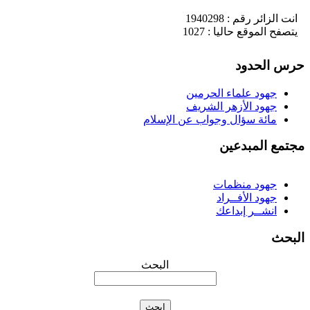
انت الزائر رقم : 1940298
يتصفح الموقع حاليا : 1027
رس الحدود
جهود علماء الحرمين
جهود الأزهر الشريف
مائة سؤال وجواب عن الإسلام
جتمع المبدعين
جهود منظمات
جهود الأفــراد
انشــر إبداعك
لبحث
البحث