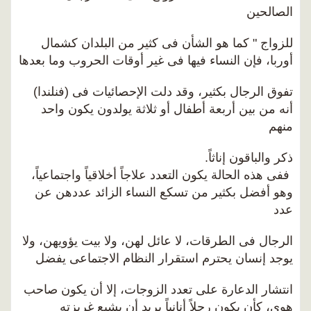
الصالحين
للزواج " كما هو الشأن فى كثير من البلدان كشمال
أوربا، فإن النساء فيها فى غير أوقات الحروب وما بعدها
تفوق الرجال بكثير، وقد دلت الإحصائيات فى (فنلندا)
أنه من بين أربعة أطفال أو ثلاثة يولدون يكون واحد
منهم
ذكر والباقون إناثاً.
ففى هذه الحالة يكون التعدد علاجاً أخلاقياً واجتماعياً،
وهو أفضل بكثير من تسكع النساء الزائد عددهن عن
عدد
الرجال فى الطرقات، لا عائل لهن، ولا بيت يؤويهن، ولا
يوجد إنسان يحترم استقرار النظام الاجتماعى يفضل
انتشار الدعارة على تعدد الزوجات، إلا أن يكون صاحب
هوى، كأن يكون رجلاً أنانياً يريد أن يشبع غريزته