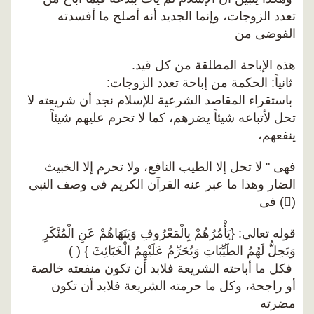
تعدد الزوجات، وإنما الجديد أنه أصلح ما أفسدته
الفوضى من
هذه الإباحة المطلقة من كل قيد.
ثانياً: الحكمة من إباحة تعدد الزوجات:
باستقراء المقاصد الشرعية للإسلام نجد أن شريعته لا
تحل لأتباعه شيئاً يضرهم، كما لا تحرم عليهم شيئاً
ينفعهم،
فهى " لا تحل إلا الطيب النافع، ولا تحرم إلا الخبيث
الضار وهذا ما عبر عنه القرآن الكريم فى وصف النبى
() فى
قوله تعالى: {يَأْمُرُهُمْ بِالْمَعْرُوفِ وَيَنَهَاهُمْ عَنِ الْمُنْكَرِ
وَيَحِلُّ لَهُمُ الطَيِّبَاتِ وَيُحَرِّمُ عَلَيْهِمُ الْخَبَائِثَ } ( )
فكل ما أباحته الشريعة فلابد أن تكون منفعته خالصة
أو راجحة، وكل ما حرمته الشريعة فلابد أن تكون
مضرته