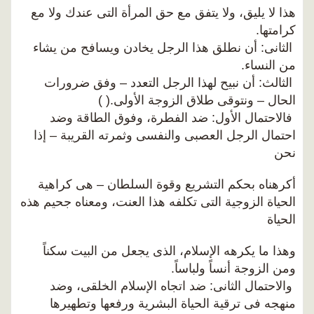
هذا لا يليق، ولا يتفق مع حق المرأة التى عندك ولا مع
كرامتها.
الثانى: أن نطلق هذا الرجل يخادن ويسافح من يشاء
من النساء.
الثالث: أن نبيح لهذا الرجل التعدد – وفق ضرورات
الحال – ونتوقى طلاق الزوجة الأولى.( )
فالاحتمال الأول: ضد الفطرة، وفوق الطاقة وضد
احتمال الرجل العصبى والنفسى وثمرته القريبة – إذا
نحن
أكرهناه بحكم التشريع وقوة السلطان – هى كراهية
الحياة الزوجية التى تكلفه هذا العنت، ومعناه جحيم هذه
الحياة
وهذا ما يكرهه الإسلام، الذى يجعل من البيت سكناً
ومن الزوجة أنساً ولباساً.
والاحتمال الثانى: ضد اتجاه الإسلام الخلقى، وضد
منهجه فى ترقية الحياة البشرية ورفعها وتطهيرها