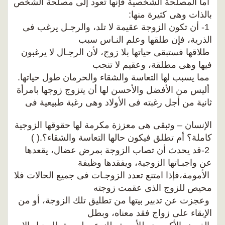
أما المصلحة الشخصية فإنها تعود إلى مصلحة الشخص
بالذات وهى كثيرة منها:
1- أن تكون الزوجة عقيمة لا تلد، والرجـل يرغب فى
الذرية، فإن طلقها وعلم النـاس سبب
طلاقها فستبقى حياتها بلا زوج، لأن الرجـال لا يرغبون
فيها وهى مطلقة، وعقيم لا تنجب
مما يسبب لها التعاسة والشقاء والحرمان طول حياتها.
أليس من الأفضل والأحسن لها أن يتزوج زوجها بامرأة
ثانية من أجل رغبته فى الأولاد وهى رغبة طبيعية فى
الإنسان – وتبقى هى معززة مكرمة لها حقوقها الزوجية
كاملة؟ أم تطلق فيكون حالها التعاسة والشقاء؟.( )
2-قد يحدث أن تصاب الزوجة بمرض عضال، يقعدها
عن واجبـاتها الزوجية، ويفقدها وظيفة
الأمومة،فإذا امتنع تعدد الزوجـات فى جميع الحالات فلا
محيص للزوج الذى عقمت زوجته
وعجزت عن تدبير بيتها من تطليق تلك الزوجة، أو من
الإبقاء على زواج فقد معناه، وبطل