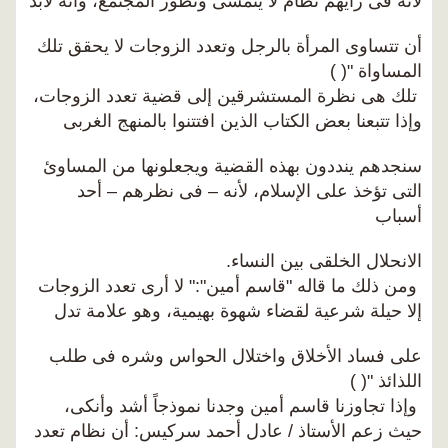
لأنه فى رأيهم نظام لا يتمشى وتطور المجتمع، وأنه لابد
أن تتساوى المرأة بالرجل وتعدد الزوجات لا يحقق تلك
المساواة "( )
تلك هى نظرة المستشرقين إلى قضية تعدد الزوجات،
وإذا تتبعنا بعض الكتاب الذين افتتنوا بالمنهج الغربى
سنجدهم ينددون بهذه القضية ويجعلونها من المساوئ
التى تؤخذ على الإسلام، لأنه – فى نظرهم – أحد
أسباب
الانحلال الخلقى بين النساء.
ومن ذلك ما قاله "قاسم أمين":" لا أرى تعدد الزوجات
إلا حيلة شرعية لقضاء شهوة بهيمية، وهو علامة تدل
على فساد الأخلاق واختلال الحواس وشره فى طلب
اللذائذ "( )
وإذا تجاوزنا قاسم أمين وجدنا نموذجاً أشد وأنكى،
حيث زعم الأستاذ / عادل أحمد سركيس: أن نظام تعدد