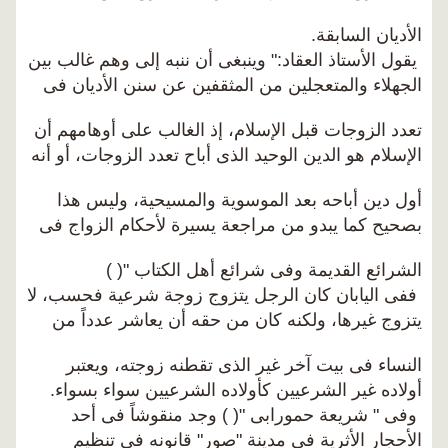
الأديان السابقة.
يقول الأستاذ العقاد:" وينبغى أن ننبه إلى وهم غالب بين
الجهلاء والمتعجلين من المثقفين عن سنن الأديان فى
تعدد الزوجات قبل الإسلام، إذ الغالب على أوهامهم أن
الإسلام هو الدين الوحيد الذى أباح تعدد الزوجات، أو أنه
أول دين أباحه بعد الموسوية والمسيحية، وليس هذا
بصحيح كما يبدو من مراجعة يسيرة لأحكام الزواج فى
الشرائع القديمة وفى شرائع أهل الكتاب "( )
ففى اليابان كان الرجل يتزوج زوجة شرعية فحسب، لا
يتزوج غيرها، ولكنه كان من حقه أن يعاشر عدداً من
النساء فى بيت آخر غير الذى تقطنه زوجته، ويعتبر
أولاده غير الشرعيين كأولاده الشرعيين سواء بسواء.
وفى " شريعة حمورابى "( ) وجد منقوشاً فى أحد
الأحجار الأثرية فى مدينة "صور" قانونه فى تنظيم