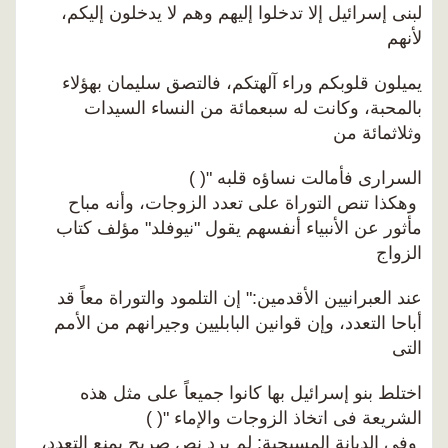
لبنى إسرائيل إلا تدخلوا إليهم وهم لا يدخلون إليكم،
لأنهم
يميلون قلوبكم وراء آلهتكم، فالتصق سليمان بهؤلاء
بالمحبة، وكانت له سبعمائة من النساء السيدات
وثلاثمائة من
السرارى فأمالت نساؤه قلبه "( )
وهكذا تنص التوراة على تعدد الزوجات، وأنه مباح
مأثور عن الأنبياء أنفسهم يقول "نيوفلد" مؤلف كتاب
الزواج
عند العبرانيين الأقدمين:" إن التلمود والتوراة معاً قد
أباحا التعدد، وإن قوانين البابليين وجيرانهم من الأمم
التى
اختلط بنو إسرائيل بها كانوا جميعاً على مثل هذه
الشريعة فى اتخاذ الزوجات والإماء "( )
وفى الديانة المسيحية: لم يرد نص صريح يمنع التعدد،