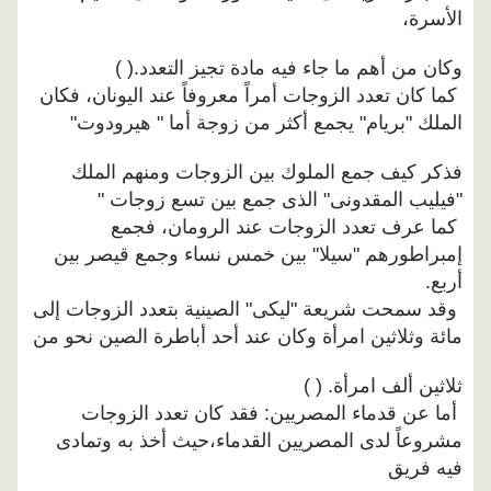
الأسرة،
وكان من أهم ما جاء فيه مادة تجيز التعدد.( )
كما كان تعدد الزوجات أمراً معروفاً عند اليونان، فكان
الملك "بريام" يجمع أكثر من زوجة أما " هيرودوت"
فذكر كيف جمع الملوك بين الزوجات ومنهم الملك
"فيليب المقدونى" الذى جمع بين تسع زوجات "
كما عرف تعدد الزوجات عند الرومان، فجمع
إمبراطورهم "سيلا" بين خمس نساء وجمع قيصر بين
أربع.
وقد سمحت شريعة "ليكى" الصينية بتعدد الزوجات إلى
مائة وثلاثين امرأة وكان عند أحد أباطرة الصين نحو من
ثلاثين ألف امرأة. ( )
أما عن قدماء المصريين: فقد كان تعدد الزوجات
مشروعاً لدى المصريين القدماء،حيث أخذ به وتمادى
فيه فريق