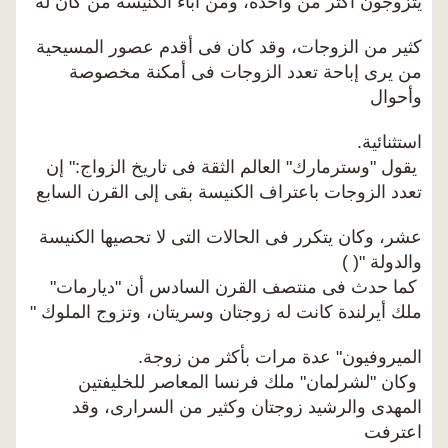
يتزوجون أكثر من واحدة، ومن آباء الكنيسة من كان له
كثير من الزوجات، وقد كان فى أقدم عصور المسيحية
من يرى إباحة تعدد الزوجات فى أمكنة مخصوصة
وأحوال
استثنائية.
يقول "وسترمارك" العالم الثقة فى تاريخ الزواج:" إن
تعدد الزوجات باعتراف الكنيسة بقى إلى القرن السابع
عشر، وكان يتكرر فى الحالات التى لا تحصيها الكنيسة
والدولة "( )
كما حدث فى منتصف القرن السادس أن "ديارمات"
ملك أيرلندة كانت له زوجتان وسريتان، وتزوج الملوك "
الميروفيون" عدة مرات بأكثر من زوجة.
وكان "لشرلمان" ملك فرنسا المعاصر للخليفتين
المهدى والرشيد زوجتان وكثير من السرارى، وقد
اعترفت