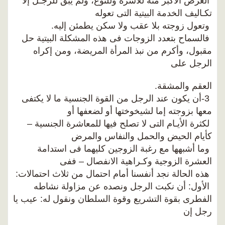
الغرض الأكبر منه للأسرة وللنوع، ولم يبق للرجـل إلا
تكـاليف الخدمة البيتية التى تعوله
وتعول زوجته بلا عقب ولا سكن يطمئن إليه.
فالسماح بتعدد الزوجات فى هذه المشكلة البيتية حل
مقبول، وأكرم من نبذ المرأة المريضة، ومن إكراه
الرجل على
العقم والمشقة.
3-أن يكون عند الرجل من القوة الجنسية ما لا يكتفى
معها بزوجته إما لشيخوختها أو لضعفها أو
لكثرة الأيـام التى لا تصلح فيها للمعاشرة الجنسية –
كأيام الحيض والحمل والنفاس والمرض
وما أشبهها مع رغبة الزوجين كليهما فى استدامة
العشرة الزوجية وكـراهية الانفصال – ففى
هذه الحالة نجد أنفسنا أمام احتمال من ثلاث احتمالات:
الأول: أن نكبت الرجل ونصده عن مزاولة نشاطه
الفطرى بقوة التشريع وقوة السلطان ونقول له: عيب يا
رجل إن