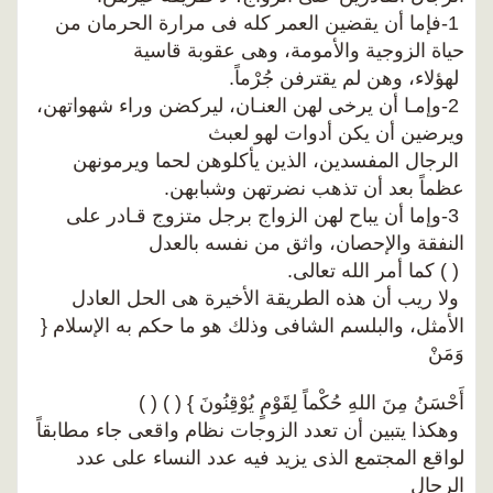
1-فإما أن يقضين العمر كله فى مرارة الحرمان من
حياة الزوجية والأمومة، وهى عقوبة قاسية
لهؤلاء، وهن لم يقترفن جُرْماً.
2-وإمـا أن يرخى لهن العنـان، ليركضن وراء شهواتهن،
ويرضين أن يكن أدوات لهو لعبث
الرجال المفسدين، الذين يأكلوهن لحما ويرمونهن
عظماً بعد أن تذهب نضرتهن وشبابهن.
3-وإما أن يباح لهن الزواج برجل متزوج قـادر على
النفقة والإحصان، واثق من نفسه بالعدل
( ) كما أمر الله تعالى.
ولا ريب أن هذه الطريقة الأخيرة هى الحل العادل
الأمثل، والبلسم الشافى وذلك هو ما حكم به الإسلام {
وَمَنْ
أَحْسَنُ مِنَ اللهِ حُكْماً لِقَوْمٍ يُوْقِنُونَ } ( ) ( )
وهكذا يتبين أن تعدد الزوجات نظام واقعى جاء مطابقاً
لواقع المجتمع الذى يزيد فيه عدد النساء على عدد
الرجال