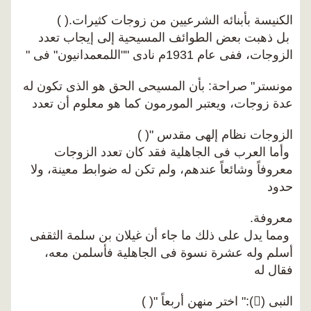
الكنيسة بأبنائه الشرعيين من زوجات كثيرات.( )
بل ذهبت بعض الطوائف المسيحية إلى إيجاب تعدد
الزوجات، ففى عام 1931م نادى ""اللمعمدانيون" فى "
مونستر" صراحة: بأن المسيحى الحق هو الذى تكون له
عدة زوجات، ويعتبر المورمون كما هو معلوم أن تعدد
الزوجات نظام إلهى مقدس "( )
وأما العرب فى الجاهلية فقد كان تعدد الزوجات
معروفاً وشائعاً عندهم، ولم تكن له ضوابط معينة، ولا
حدود
معروفة.
ومما يدل على ذلك ما جاء أن غيلان بن سلمة الثقفى
أسلم وله عشرة نسوة فى الجاهلية فأسلمن معه،
فقال له
النبى ():" اختر منهن أربعاً "( )