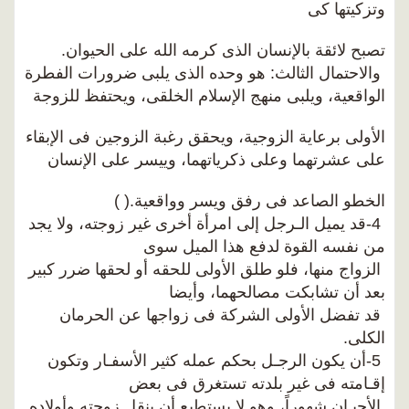
وتزكيتها كى
تصبح لائقة بالإنسان الذى كرمه الله على الحيوان.
والاحتمال الثالث: هو وحده الذى يلبى ضرورات الفطرة
الواقعية، ويلبى منهج الإسلام الخلقى، ويحتفظ للزوجة
الأولى برعاية الزوجية، ويحقق رغبة الزوجين فى الإبقاء
على عشرتهما وعلى ذكرياتهما، وييسر على الإنسان
الخطو الصاعد فى رفق ويسر وواقعية.( )
4-قد يميل الـرجل إلى امرأة أخرى غير زوجته، ولا يجد
من نفسه القوة لدفع هذا الميل سوى
الزواج منها، فلو طلق الأولى للحقه أو لحقها ضرر كبير
بعد أن تشابكت مصالحهما، وأيضا
قد تفضل الأولى الشركة فى زواجها عن الحرمان
الكلى.
5-أن يكون الرجـل بحكم عمله كثير الأسفـار وتكون
إقـامته فى غير بلدته تستغرق فى بعض
الأحيـان شهوراً، وهو لا يستطيع أن ينقل زوجته وأولاده