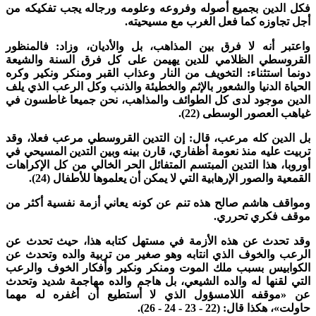
كل الدين بجميع أصوله وفروعه وعلومه ورجاله يجب تفكيكه من
جل تجاوزه كما فعل الغرب مع مسيحيته.
اعتبر أنه لا فرق بين المذاهب، بل والأديان، وزاد: فالمنظور
لقروسطي الظلامي للدين يهيمن على كل فرق السنة والشيعة
ونما استثناء: التخويف من النار وعذاب القبر ومنكر ونكير وكره
لحياة الدنيا والشعور بالإثم والخطيئة والذنب وكل الرعب الذي يلف
لدين موجود لدى كل الطوائف والمذاهب، نحن جميعا غاطسون في
ياهب العصور الوسطى (22).
ل الدين كله مرعب، قال: إن التدين القروسطي مرعب فعلا، وقد
ربيت عليه منذ نعومة أظفاري، قارن بينه وبين التدين المسيحي في
وروبا، هذا التدين المبتسم المتفائل الحر الخالي من كل الإكراهات
لقمعية والصور الإرهابية التي لا يمكن أن يعلموها للأطفال (24).
مواقف هاشم صالح هذه تنم عن كونه يعاني أزمة نفسية أكثر من
وقف فكري تحرري.
قد تحدث عن هذه الأزمة في مستهل كتابه هذا، حيث تحدث عن
لرعب والخوف الذي انتابه وهو صغير من تربية والده وتحدث عن
لكوابيس بسبب ملك الموت ومنكر ونكير وأفكار الخوف والرعب
لتي لقنها له والده الشيعي، بل هاجم والده مهاجمة شديد وتحدث
ن «موقفه اللامسؤول الذي لا أستطيع أن أغفره له مهما
ولت»، هكذا قال: (22 - 23 - 24 - 26).