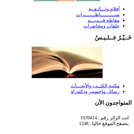
أفلام وثـــائـقـية
منــــــــــاظـــــــرات
مقاطع فيــديـــو
حلقات ومحاضرات
َــيْـرُ جَــلـيـسٌ
مكتبة الكتــب والأبحـــاث
رسائل ماجستير ودكتوراة
لمتواجدون الآن
انت الزائر رقم : 1939414
يتصفح الموقع حاليا : 1248