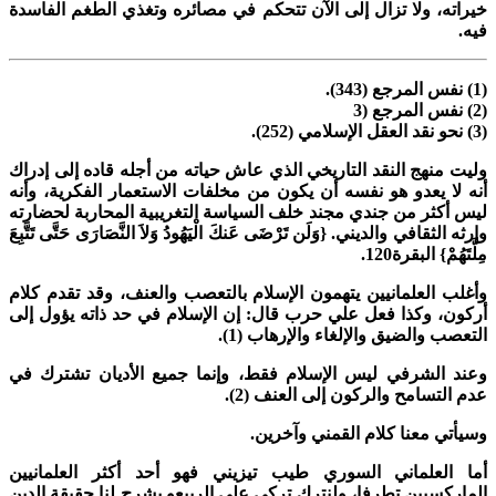
يراته، ولا تزال إلى الآن تتحكم في مصائره وتغذي الطغم الفاسدة
يه.
34).
 (3
(252).
ليت منهج النقد التاريخي الذي عاش حياته من أجله قاده إلى إدراك
نه لا
يعدو هو نفسه أن يكون من مخلفات الاستعمار الفكرية، وأنه
يس أكثر من جندي مجند خلف السياسة التغريبية المحاربة لحضارته
إرثه الثقافي والديني. {وَلَن تَرْضَى عَنكَ الْيَهُودُ وَلاَ النَّصَارَى حَتَّى تَتَّبِعَ
لَّتَهُمْ} البقرة120.
أغلب العلمانيين يتهمون الإسلام بالتعصب والعنف، وقد تقدم كلام
ركون، وكذا فعل علي حرب قال: إن الإسلام في حد ذاته يؤول إلى
لتعصب والضيق والإلغاء والإرهاب (1).
عند الشرفي ليس الإسلام فقط، وإنما جميع الأديان تشترك في
دم التسامح والركون إلى العنف (2).
سيأتي معنا كلام القمني وآخرين.
ما العلماني السوري طيب تيزيني فهو أحد أكثر العلمانيين
لماركسيين تطرفا، ولنترك تركي علي الربيعو يشرح لنا حقيقة الدين