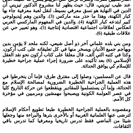
ند طيب تيزيني، قال: حيث يظهر لنا مشروع الدكتور تيزيني أن
لدين في النهاية هو نسق معرفي بسيط، لنقل لعبة معرفية جاء بها
كبار الكهنة، وهذا ما حذر منه ماركس (3). والدين وهم إيديولوجي
كبير ابتدعه كبار الكهنة (4). والدين في المفهوم الماركسي العربي
انعكاس لعلاقات اجتماعية اقتصادية إنتاجية (5)، وهو تعبير حي عن
لاقات طبقية (6).
من بني بلده علماني آخر ذو أصل شيعي، لكنه ملحد لا يؤمن بدين
يهاجم جميع الأديان ويسخر منها في كل تعليقاته على كتب أركون،
كذا في كتبه التي ألف. قال معلقا على كتاب أركون نحو نقد العقل
الإسلامي (6) بعد تأكيده على ضرورة إجراء عملية جراحية خطيرة
لإسلام كي يوافق الحداثة.
ال عن المسلمين: وصلوا إلى مفترق طرق: فإما أن ينخرطوا في
ذه العملية الجراحية الخطيرة الضرورية لمصالحة الإسلام مع
لحداثة، وإما أن يستسلموا للمقادير وينقطعوا عن حركة التاريخ كليا
ي عصر العولمة الكونية ويصبحوا مهمشين ومرميين في مؤخرة
ل الأمم.
مقصوده بالعملية الجراحية الخطيرة طبعا تطويع أحكام الإسلام
ترضى عنها العلمانية الغربية أو بالأحرى بترها والبراءة منها وجعلها
يئا من الماضي فقط تدرس تاريخيا ومعرفيا كما تدرس باقي
لثقافات.