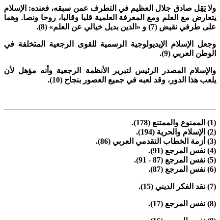
لا يَقِل صادق جلال العظيم في التطرف عمن سبقه، فعنده: الإسلام
تعارض مع العلم ومع المعرفة العلمية قلبا وقالبا، روحا ونصا. وهما
لى طرفي نقيض (7)
و «الدين بديل خيالي عن العلم» (8).
جعل الإسلام الإيديولوجية الرسمية للقوى الرجعية المتخلفة في
لوطن العربي (9).
الإسلام المصدر الرئيس لتبرير الأنظمة الرجعية وأنه مؤهل لأن
لعب هذا الدور، وقد لعبه في جميع العصور بنجاح (10).
178).
194).
ي (86).
91).
 91).
87).
(15).
17).