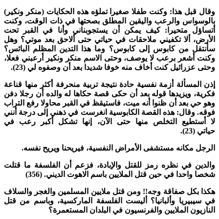
قال قبل هذا: وكنت طفلا صغيرا تملؤه هذه الحكايات (منكر ونكير)
الوسواس والرعب واليقين المطلق بصحتها في ذات الوقت، وكنت
تساؤل متحيرا: كيف يمكن أن يستجوبناني وأنا في القبر تحت
لأرض، ألا تكفيني ملاحقات في حياتي حتى ألاحق بعد موتي؟ وهل
أنتقل من كابوس إلى كابوس؟ وما هذا التدين المظلم البائس؟
كنت أشعر برعب لا يوصف، وحتى الاسم منكر ونكير أرعبني فعلا،
حتى عزرائيل كنت أخاف منه خوفا شديدا بعد أن وصفوه لي (23).
ذن المسألة أزمة نفسية حادة نتيجة تربية منحرفة أكثر منها قناعة
كرية، ويزيدها قوله بعد أن حكى قصة حكاها له والده أن رجلا دفن
هو حي بعد أن ظنوا أنه ميت، فاستيقظ في القبر محاولا رفع التراب
وقه. وقال: هذه القصة الكابوسية انغرست في ذهني إلى درجة أنني
ا أستطيع التخلص منها حتى الآن، إنها تشكل أكبر رعب في
ياتي (23).
لرجل مكانه مستشفى الأمراض النفسية، فيريحنا ويريح نفسه.
الدين في نظره رمز للقتل والإبادة، فزعم أن الفلسفة ما قتلت
خصا واحدا في حين قتل الملايين باسم الاهوت الديني. (356)
كذا بكل صفاقة وجه!! ومن قتل ملايين المسلمين والغجر والسلاف
ي سيبيريا وألبانيا؟ أليست الفلسفة الماركسية، وباسم من قتل
لنازيون الملايين والفرنسيون في البلدان المستعمرة؟