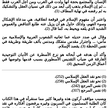
لإنسان والمجتمع بحجة أنها ولدت في الغرب ومن أجل الغرب فقط
.. ثم إن الإسلام يذهب إلى أبعد من ذلك في نسيان العقل والتشكيك
ه ثم رفضه في نهاية المطاف (1).
اعتبر أن مفهوم الإسلام في قوقعة انغلاقية، هي مدعاة الإشكال
سوء الفهم، ولذلك حاول هو أن يزيل عنه طابع التناقض والغموض
لشديد الذي يلفه ويحيط به، كما قال (2).
قال في صدد حديثه عما تعانيه الشعوب العربية والإسلامية من
آس: ... واجترار مقدس متفكك ومدنس بألف طريقة وطريقة في
س اللحظة (3). يقصد الإسلام.
أكد أن هدفه في أبحاثه هو نزع الأسطرة عن الأديان التوحيدية
لغارقة في ضباب التقديس الأسطوري بسبب قدمها وغوصها في
عماق الزمن السحيق (4).
(252).
(250).
24).
31).
بسبب مواقف أركون هذه وغيرها كثير مما سنقرأه في هذا الكتاب
ان الطلبة المسلمون في السربون وغيره يرفضون أفكاره في نقد
لدين، كما صرح
بنفسه (1)، بل بعضهم كانوا يخرجون من قاعة