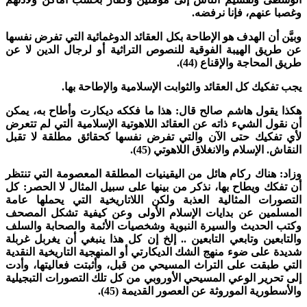
غصبا عنهم، فإنا نرفضه.
بيَّن أن الهدف هو الإطاحة بكل العقائد الدوغمائية التي تفرض نفسها
ن طريق الهيبة الفوقية للنصوص التراثية أو لرجال الدين لا عن
ريق المحاجة والإقناع (44).
جب تفكيك كل العقائد والثوابت الإسلامية والإطاحة بها.
كذا يقول هاشم صالح قال: هذا ما فككه ديكارت وأطاح به، يمكن
ن نقول الشيء ذاته عن العقائد اللاهوتية الإسلامية التي لم تتعرض
أي تفكيك حتى الآن والتي تفرض نفسها كحقائق مطلقة لا تقبل
لنقاش. الإسلام والانغلاق اللاهوتي (45).
زاد: هناك ركام هائل من اليقينيات المطلقة المعصومة التي تنتظر
ن تفكك ويطاح بها، نذكر من بينها على سبيل المثال لا الحصر: كل
لتصورات المثالية العذبة ولكن اللاتاريخية التي يحملها عامة
لمسلمين عن بدايات الإسلام الأولى وعن كيفية تشكل المصحف
كتب الحديث والسيرة النبوية وشخصيات الأئمة والصحابة والسلف
التابعين وتابعي التابعين .. إلخ إن كل هذا ينبغي أن يغربل غربلة
ديدة على ضوء منهج الشك الديكارتي أو المنهجية التاريخية النقدية
لتي طبقت على التراث المسيحي من قبل، وأثبتت فعاليتها، وأدت
لى تحرير الوعي المسيحي الأوروبي من كل تلك التصورات التبجيلية
الأسطورية الموروثة عن العصور القديمة (45).