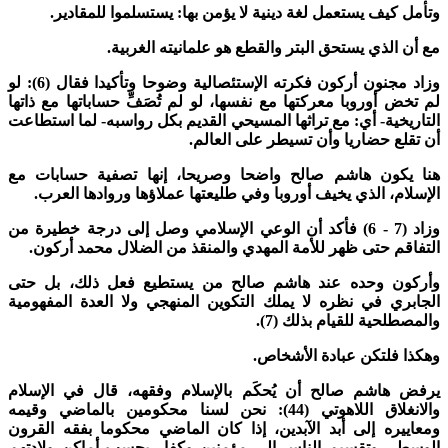
تأمل كيف يستعمل لغة دينية لا يؤمن بها: يستسلموا للمقادير.
ع أن الذي يستحق البتر والقطع هو علمانيته الغربية.
وزاد مجنون أركون فكرته الإستئصالية وضوحا وتأكيدا فقال (6): لو
م تخض أوروبا معركتها مع نفسها، لو لم تُصَفِّ حساباتها مع ذاتها
لتاريخية- أي: مع تراثها المسيحي القديم بكل رواسبه- لما استطاعت
ن تقلع حضاريا وأن تسيطر على العالم.
نا يكون هاشم صالح واضحا وصريحا، إنها تصفية حسابات مع
لإسلام، الذي يخيف أوروبا وفي طليعتها عملاؤها وروادها العرب.
وزاد (7 - 6) فأكد أن الوعي الإسلامي وصل إلى درجة خطيرة من
لتفاقم حتى ظهر للأمة المهدي والمنقذ من الضلال محمد أركون.
أركون وحده عند هاشم صالح من يستطيع فعل ذلك، بل حتى
لجابري في نظره لا يملك التكوين المنهجي ولا العدة المفهومية
المصطلحية للقيام بذلك (7).
هكذا فلتكن عبادة الأشخاص.
رفض هاشم صالح أن يُحكَم بالإسلام وفقهه، قال في الإسلام
والانغلاق اللاهوتي (44): نحن لسنا محكومين بالماضي وقيمه
معاييره إلى أبد الآبدين، إذا كان الماضي محكوما بفقه القرون
لوسطى وتقسيم الناس إلى مؤمنين وكفار بحسب أماكن ولادتهم