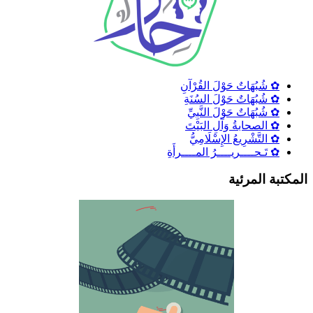
✿ شُبُهَاتٌ حَوْلَ القُرْآنِ
✿ شُبُهَاتٌ حَوْلَ السُنَةِ
✿ شُبُهَاتٌ حَوْلَ النَّبِيِّ
✿ الصحابةُ وَآلِ البَيْتَ
✿ التَّشْرِيعُ الإِسْلَامِيُّ
✿ تَـحــــريــــرُ المــــرأَةِ
لمكتبة المرئية