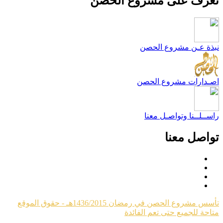
عرّف على مشروع الحصن
بذة عـن مشروع الحصن
صـدارات مشروع الحصن
اســلــنا وتواصـل معنا
واصل معنا
تأسس مشروع الحصن في رمضان 1436/2015هـ - حقوق الموقع
تاحة للجميع حتى تعم الفائدة