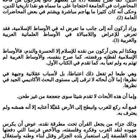
لمحاضرات في الجامعة احتجاجا على ما سماه هو نقدا تاريخيا للدين،
حكى أنه كان كثيرا ما يهاجم مباشرة ويشتم في بعض المحاضرات
لعامة (2).
زاد أركون أنه إلى جانب ما تعرض له في الأوساط الإسلامية، فقد
عرض للإعراض واللامبالاة في الأوساط العلمانية العربية
الغربية (3).
هكذا لم يجن أركون من نقده للإسلام إلا الحسرة والندم، فالأوساط
لإسلامية لفظته ورفضته، كما صرح بنفسه، والأوساط الغربية لم
هتم به ولم تعبأ به. كما تقدم في الكتاب الأول.
هي طبعا لم تفعل ذلك اعتباطا، بل لأسباب عقلانية وجيهة في
ظرها: إما لأن أبحاثه لا ترقى إلى مستوى البحث الأكاديمي الجيد في
ظرها.
إما أن هذه الأبحاث لا تقدم شيئا سوى جعجعة من غير طحن.
مع أنه ركع للغرب وانبطح إلى الأرض مُقبِّلا أعتابه إلا أنه همشه ولم
عترف به.
ذلك جزاء من يجعل القرآن تحت مطرقة نقده، عوض أن يكرس
هوده لنقد الغرب وفكره وفلسفته، وبالأخص فرنسا التي دفعتها
ذه الفلسفة إلى استعمار بلده الجزائر وقتل أبناء وطنه واستغلال