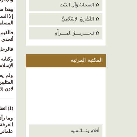
✿ الصحابةُ وَآلِ البَيْتَ
وهذا س
إلا الس
✿ التَّشْرِيعُ الإِسْلَامِيُّ
المسلمي
فالقيم 
✿ تَـحــــريــــرُ المــــرأَةِ
أتحدى 
فالرجل 
وكتابه
المكتبة المرئية
الإسلام
ولم يحد
المثليي
لادن (148) عن نفسه: يعلن بالفم المليان وكله شرف أنه علماني حتى النخاع.
(1) انظر الشريعة الإسلامية (44) والإسلام بين التنوير والتزوير (239).
وما رأي
الغرفة 
أفلام وثـــائـقـية
علماني 