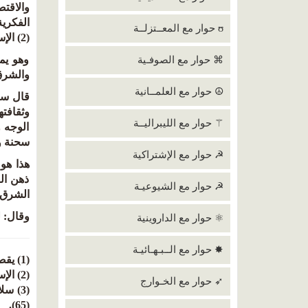
والاقتص
الفكرية
ʊ حوار مع المعــتزلــة
(2) الإسلام بين التنوير والتزوير.
وهو يم
⌘ حوار مع الصوفـية
والشرق 
☮ حوار مع العلمــانية
وثقافته
⚚ حوار مع الليبراليــة
الوجه 
سحنة ون
☭ حوار مع الإشتراكية
هذا هو
ذهن ال
☭ حوار مع الشيوعيـة
الشرق (2) ... وأشاد بالإنجليز المستعمرين لمصر «كأرقى أمة في العالم .. جسما .. و
وقال: ل
⚛ حوار مع الداروينية
✸ حوار مع الــبـهـائيـة
(1) يقصد الخلافة الإسلامية التي جاءت من الحجاز.
(2) الإسلام بين التنوير والتزوير (116 - 117).
➶ حوار مع الخـوارج
(65).