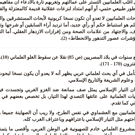
أغلب العلمانيين التستر على عمالتهم وتغربهم تارة بالادعاء أن مفاهيم ال
طور طبيعي حتمي، أو أنهم امتداد لنزعات عقلانية قديمة كالمعتزلة وال
ت العلمانيين لا تعدو أن تكون نسخا كربونية لأبحاث المستشرقين والفل
لم هو استنباط حكم أو رأي جديد، أما ترديد آراء السابقين أو شرحها و
، والاجتهاد من علامات الصحة ومن إفرازات الازدهار العقلي. أما ال
رات عصور التدهور والانحطاط» (2).
أمل في أي بحث لعلماني عربي يظهر أنه لا يعدو أن يكون نسخا لبحوث 
وعلوم الشريعة والتاريخ الإسلامي.
ان التيار الإسلامي يمثل صف ممانعة ضد الغزو الغربي وتجسدت فيه 
يات العلمانية على عاتقها التصدي لهذا التيار، بل تخصص بعضهم في
ي كما تقدم.
علمانيين مع العشماوي في نفس الطرح، ولا ريب أن الصهاينة جميعا را
حتهم مثل التيار الإسلامي باعترافهم وباعتراف الغرب كله.
لمشروع العلماني خادم للصهيونية في الوطن العربي، وأقصى ما يتمنا