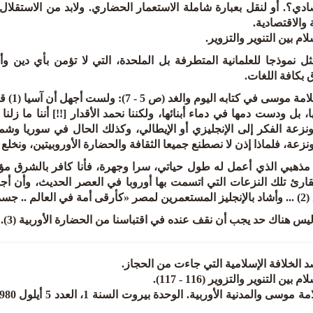
ادي؟. أو لنقل بعبارة شاملة الاستعمار الحضاري. ولابد من الاستقلا
 والاقتصادية.
ثل نموذجا للعلمانية المتطرفة بل الملحدة، التي لا تؤمن بأي دين 
بكافة اللغات.
قال سل
ا، بل ودست دمها في دماء أبنائها، ولكننا نحمد الأقدار [!!] أننا ما زل
ونزعة الفكر إلى الإنجليزي أو الإيطالي، وكذلك الحال في سوريا وشم
زعة، فلماذا إذن لا نصطنع جميعا الثقافة والحضارة الأوروبيتين، ونخلع 
 مذهبي الذي أعمل له طول حياتي، سرا وجهرة، فأنا كافر بالشرق 
قارئ تلك النزعات التي اتسمت بها أوروبا في العصر الحديث، وأن أ
عقلا .. وخلقا .. ».
يس هناك حد يجب أن نقف عنده في اقتباسنا من الحضارة الأوربية (3).