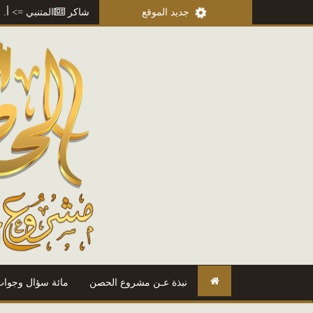
ذكرات عمر بن أبي ربيعة
جديد الموقع
=> أ. محمود محمد شاكر
المتنبي
=> أ. محمود مح
نبذة عـن مشروع الحصن
مائة سؤال وجواب