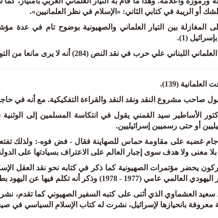
 ورموزه وأعلامه. وهذا ما قام به التيار العلماني العربي بامتياز، كما
لشك أو الريبة في كتابي الثاني: «الإسلام في نظر العلمانيين».
لى المغازلة بين التيار العلماني والصهيونية بوضوح تام في عدة مؤش
سرائيل (1).
اللبناني علي حرب في نقد النص (284) أنه لا يرى مانعا من التواصل مع الصهاينة وقبول جوائزهم.
ول صاحب مشروع النقد ونقد النقد والقراءة التفكيكية. مع أنه في حاجة 
يليين أو حتى رسميين إسرائيليين.
ا معنى ولا هدف سوى إجبار العالم على الاعتراف بسيادتها على الدولة ....
مي (1977 - 1978) وذكر أنه تكلم فيها عن اليهود بطريقة إيجابية جدا. كذا قال: ولا ندري ماذا قال لهم؟.
سعيد العشماوي الذي أثنى على كتبه السفير الصهيوني كما تقدم، نش
 معروفة بانحيازها لإسرائيل، نشرت له كتاب الإسلام السياسي في صيغته ال