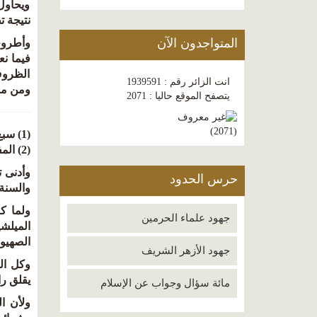
ويحاول 
نتيجة ت
المتواجدون الآن
وأطروحا
فيما نع
الظروف
انت الزائر رقم : 1939591
ومن مؤش
يتصفح الموقع حاليا : 2071
)
2071
(
(1) سبع سنوات في بلاد المصريين (ص 85) نقلا عن سقوط الغلو العلماني (10).
(2) المفترون (170 - 171).
وأدنى ت
حرس الحدود
والسنة 
ولما ك
جهود علماء الحرمين
الميلش
الصهيون
جهود الأزهر الشريف
وكل ال
يقلق را
مائة سؤال وجواب عن الإسلام
ولأن ا