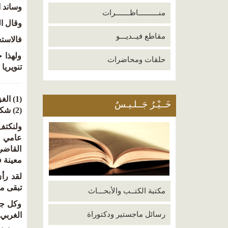
وساند ا
منــــــــــاظـــــــرات
وقال ال
مقاطع فيــديـــو
فالاستع
ولهذا 
حلقات ومحاضرات
تنويريا
(1) الغزو الفكري وهم أم حقيقة (114).
خَــيْـرُ جَــلـيـسٌ
(2) شكرا ابن لادن (131).
ولنكتف 
القاضي
معينة ف
لقد رأ
تبقى من
مكتبة الكتــب والأبحـــاث
وكل جهو
رسائل ماجستير ودكتوراة
الغربي.