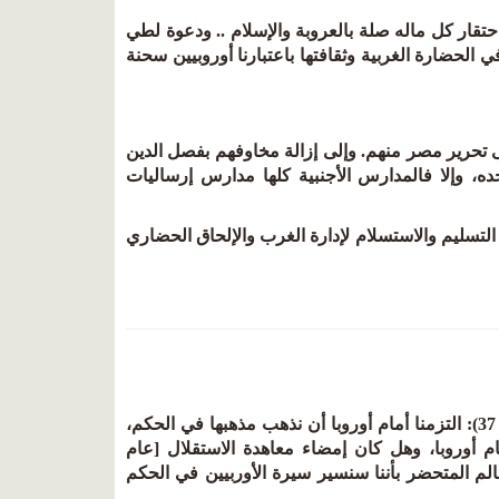
تقار كل ماله صلة بالعروبة والإسلام .. ودعوة لطي
 الحضارة الغربية وثقافتها باعتبارنا أوروبيين سحنة
تحرير مصر منهم. وإلى إزالة مخاوفهم بفصل الدين
حده، وإلا فالمدارس الأجنبية كلها مدارس إرساليات
التسليم والاستسلام لإدارة الغرب والإلحاق الحضاري
لنقرأ ما قاله عميد الأدب العربي زورا في مستقبل الثقافة في مصر (1/ 36 - 37): التزمنا أمام أوروبا أن نذهب مذهبها في الحكم،
ام أوروبا، وهل كان إمضاء معاهدة الاستقلال [عام
 العالم المتحضر بأننا سنسير سيرة الأوربيين في الحكم