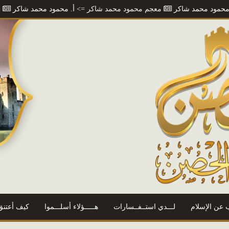
مد شاكر
معجم محمود محمد شاكر
=> أ. محمود محمد شاكر
رسالة في ا
 عن الإسلام
لـــدي استــفــسارات
هـــــؤلاء أسلـــموا
كيف أعتنق 