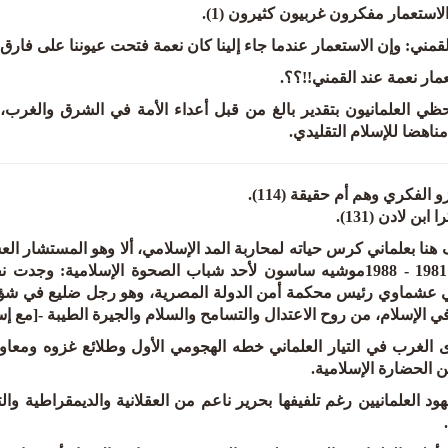
لاستعمار مفكرون غربيون كثيرون (1).
قمني: وإن الاستعمار عندما جاء إلينا كان نعمة فتحت عيوننا على فارق تخ
مار نعمة عند القمني!!؟؟.
حظي العلمانيون بتقدير بالغ من قبل أعداء الأمة في الشرق والغرب،
 مناهضا للإسلام التقليدي.
هنا بعلماني كرس حياته لمحاربة المد الإسلامي، ألا وهو المستشار ال
عامي 1981 - 1988موشيه ساسون لأحد شباب الصحوة الإسلامية: 
 عشماوي رئيس محكمة أمن الدولة المصرية، وهو رجل ضليع في شؤون
ي الإسلام، من روح الاعتدال والتسامح والسلام والجيرة الطيبة -[مع إسرائ
ى الغرب في التيار العلماني خطه الهجومي الأول وطلائع غزوه ومعا
 الحضارة الإسلامية.
د العلمانيين رغم تلفيفها بحرير ناعم من العقلانية والديمقراطية وال