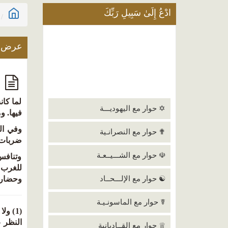
ادْعُ إِلَىٰ سَبِيلِ رَبِّكَ
عرض ا
ا
لما كان
✡ حوار مع اليهوديـــة
فيها. و
وفي ال
✟ حوار مع النصرانـية
ضربات م
☫ حوار مع الشـــيــعـة
وتنافس 
للغرب 
☯ حوار مع الإلـــحــاد
وحضارته»
☤ حوار مع الماسونـيـة
(1) و
النظر ع
♕ حوار مع القــاديانية