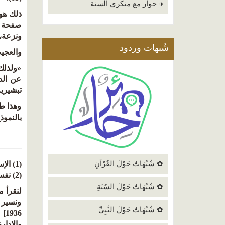
◑ حوار مع منكري السنة
ذلك هو
صفحة تا
ونزعة، أ
شٌبهات وردود
والعجيب
«ولذلك
عن الدو
تبشيرية» 
وهذا طه
بالنموذ
✿ شُبُهَاتٌ حَوْلَ القُرْآنِ
(1) الإسلام بين التنوير والتزوير (117).
(2) نفس المرجع (122).
✿ شُبُهَاتٌ حَوْلَ السُنَةِ
ونسير 
✿ شُبُهَاتٌ حَوْلَ النَّبِيِّ
1936] ومعاهدة إلغاء الامتيازات [عام
والإدارة