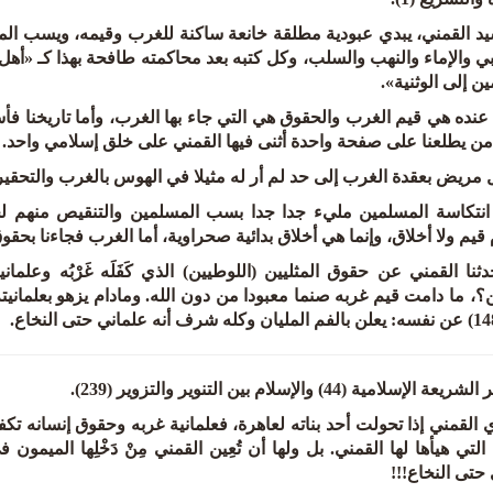
يد القمني، يبدي عبودية مطلقة خانعة ساكنة للغرب وقيمه، ويسب المس
بي والإماء والنهب والسلب، وكل كتبه بعد محاكمته طافحة بهذا كـ «أهل
ن إلى الوثنية».
عنده هي قيم الغرب والحقوق هي التي جاء بها الغرب، وأما تاريخنا فأسو
من يطلعنا على صفحة واحدة أثنى فيها القمني على خلق إسلامي واحد.
مريض بعقدة الغرب إلى حد لم أر له مثيلا في الهوس بالغرب والتحقير
 انتكاسة المسلمين مليء جدا جدا بسب المسلمين والتنقيص منهم لحدي
 قيم ولا أخلاق، وإنما هي أخلاق بدائية صحراوية، أما الغرب فجاءنا بحقو
ثنا القمني عن حقوق المثليين (اللوطيين) الذي كَفَلَه غَرْبُه وعلم
ن؟، ما دامت قيم غربه صنما معبودا من دون الله. ومادام يزهو بعلمانيت
 القمني إذا تحولت أحد بناته لعاهرة، فعلمانية غربه وحقوق إنسانه ت
التي هيأها لها القمني. بل ولها أن تُعِين القمني مِنْ دَخْلِها الميم
حتى النخاع!!!