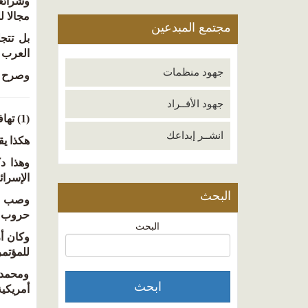
وشرائعه
مجالا ل
مجتمع المبدعين
بل تتج
العرب بإ
جهود منظمات
وصرح العلماني 
جهود الأفــراد
(1) تهافت العلمانية (139).
انشــر إبداعك
هكذا يق
الإسرائ
البحث
حروب بل
البحث
للمؤتمر اليهودي العالمي عا
ومحمد 
أمريكية