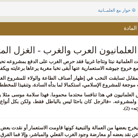
☮ حوار مع العلمــانية
لمادة
لعلمانيون العرب والغرب - الغزل المت
ت العلمانية نبتا ونتاجا غربيا فقد حرص الغرب على الدفع بمشروعه نح
مع خروج جيوشه الاستعمارية عنها أبقى نخبا مغربة يرعاها برعايته ويكفلها
مقابل تسابقت النخب في إظهار أصناف الطاعة والولاء للمشروع الغربي
وجعة للمشروع الإسلامي، استكمالا لما بدأه السادة، وتنفيذا للمخططا
العلمانيون في هذا تنافسا محتدما محموما. فهذا سلامة موسى مثلا وهو 
ولمشروعه. «فالرجل كان باحثا ليس بالباطل فقط، ولكن بكل أنواع ا
 (2).
لا يخرج بعضها من العمالة والتبعية كونها قاومت الاستعمار أو نقدت بع
ن نقد بعضه أو معارضة وجود الغرب الفعلي والمباشر، وإلا فما الفرق ب