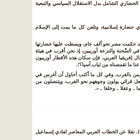
ل الحضاري الشامل بدل الاستقلال السياسي والتبعية
وأي حضارة إسلامية، وتلعن كل ما يمت إلى الإسلام
امة موسى في كتابه اليوم والغد (ص 5 - 7): ولست أجهل أن آسيا (1) قد حكمت مصر نحو ألف عام، وبسطت عليها حضارتها
نا في السِّحنة والنزعة أوربيين، إذ نحن أقرب في هيئة
ال إفريقيا العربي، فإن سكان هذه الأقطار أوربيون
عنا ما تقمصناه من ثياب آسيا؟!.
مؤمن بالغرب، وفي كل ما أكتب أحاول أن أغرس في
جعل قرائي يولون وجوههم نحو الغرب، ويتنصلون من
(3) سلامة موسى والمدنية الأوربية. الوحدة بيروت السنة 1، العدد 5 أيلول 1980. نقلا عن الخطاب العربي المعاصر لفادي إسماعيل