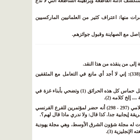
 سنكشف أدلته القاطعة وبراهينه الساطعة التي لا تدع
رات منها: اعتراف كثير من العلمانيين الماركسيين
إلى من ينقذه من هذا النقد.
وهذا دكتور الأساطير سيد القمني يقول في انتكاسة المسلمين إلى الوثنية (338): إني لا أجد أي مانع في التعامل مع المثقفين
وصب جام غضبه على مقاومة حماس للصهاينة فقال - فض فوه-: ولذلك تفتعل حماس كل هذه الحرائق (1) وتضحي بأبناء غزة في
 إلخ كلامه (2).
وكان أركون يحضر مؤتمرات الصهيونية كما ذكر في كتابه نحو نقد العقل الإسلامي (297 - 298) أنه حضر لمؤتمرين للفرع الفرنسي
رت له مجلة شؤون الشرق الأوسط، وهي مجلة يهودية
إنجليزية (3).