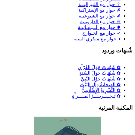
⚚ حوار مع الليبراليــة
☭ حوار مع الإشتراكية
☭ حوار مع الشيوعيـة
⚛ حوار مع الداروينية
✸ حوار مع الــبـهـائيـة
➶ حوار مع الخـوارج
◑ حوار مع منكري السنة
ٌبهات وردود
✿ شُبُهَاتٌ حَوْلَ القُرْآنِ
✿ شُبُهَاتٌ حَوْلَ السُنَةِ
✿ شُبُهَاتٌ حَوْلَ النَّبِيِّ
✿ الصحابةُ وَآلِ البَيْتَ
✿ التَّشْرِيعُ الإِسْلَامِيُّ
✿ تَـحــــريــــرُ المــــرأَةِ
لمكتبة المرئية