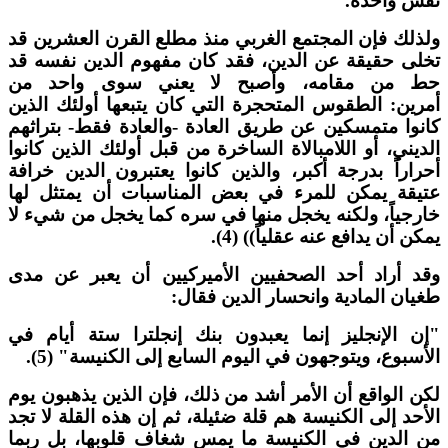
فس واحدة.
لذلك فإن المجتمع الغربي منذ مطلع القرن العشرين قد
خلى حقيقة عن الدين، فقد كان مفهوم الدين نفسه قد
ط من مقامه، وأصبح لا يعني سوى واحد من
مرين: الطقوس المتحجرة التي كان يتبعها أولئك الذين
انوا متمسكين عن طريق العادة -والعادة فقط- بتراثهم
لديني، أو اللامبالاة الساخرة من قبل أولئك الذين كانوا
حراراً بدرجة أكبر، والذين كانوا يعتبرون الدين خرافة
تيقة يمكن للمرء في بعض المناسبات أن يمتثل لها
ارجياً، ولكنه يخجل منها في سره كما يخجل من شيء لا
مكن أن يدافع عنه عقلياً)) (4).
قد أراد أحد الصحفيين الأميركيين أن يعبر عن مدى
غيان المادية وانحسار الدين فقال:
إن الإنجليز إنما يعبدون بنك إنجلترا ستة أيام في
لأسبوع، ويتوجهون في اليوم السابع إلى الكنيسة" (5).
كن الواقع أن الأمر أشد من ذلك، فإن الذين يذهبون يوم
لأحد إلى الكنيسة هم قلة ضئيلة، ثم إن هذه القلة لا تجد
ن الدين في الكنيسة ما يمس شغاف قلوبها، بل ربما