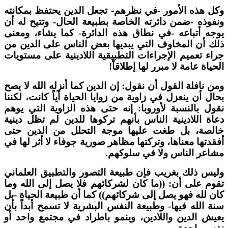
كل هذه الأمور -في نظرهم- تجعل الدين يحتفظ بمكانته
نفوذه -ضمن دائرته الخاصة بطبيعة الحال- وتتيح له أن
وجه أتباعه -في نطاق هذه الدائرة- كما يشاء، ومعنى
لك أن المخاوف التي يبديها بعض الناس على الدين من
راء تعميم الإجراءات التطبيقية اللادينية على مستويات
لحياة عامة لا مبرر لها إطلاقاً!
من نافلة القول أن نقول: إن الدين كما أنزله الله لا يصح
حال أن ينعزل في زاوية من زوايا الحياة أياً كانت، لكننا
قول بالنسبة لأوروبا: إنه حتى هذه الزاوية التي يوهم
عاة اللادينية الناس بأنهم تركوها للدين لم تظل دينية
الصة، بل طغت عليها موجة التحلل من الدين حتى
فقدتها معناها، وتركتها مظاهر صورية جوفاء لا أثر لها في
شاعر الناس ولا في سلوكهم.
ليس ذلك بغريب فإن طبيعة التصور والتطبيق العلماني
قوم على أن: ((ما كان لشركائهم فلا يصل إلى الله وما
ان لله فهو يصل إلى شركائهم)) كما أن طبيعة الحياة -بل
نة الله فيها- وطبيعة النفس البشرية لا تسمح أبداً بأن
عيش الدين واللادين، وينمو باطراد في مجتمع واحد أو