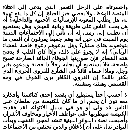
احسرتاه على الرجل التعس الذي يدعي إلى اعتلاء
لمنصة للوعظ، ولا يعطي خبز الحياة، إن كل ما يقع تهمة
ه، هل يطلب المعونة للإرساليات الأجنبية والداخلية؟ أم
ل يحث الناس على طريقة ربانية للعيش، وهل يستطيع
ن يطلب إلى زميل له أن يأتي إلى الاجتماعات الدينية
وم السبت في حين أنه وهم جميعاً يعرفون أن أقصى ما
توقعونه هناك ضئيل؟ وهل يدعوهم دعوة خاصة للعشاء
لرباني؟ إنه لا يجرؤ على ذلك، وإذا كان القلب لا يدفئ
ذه الشعائر فإن صوريتها الجوفاء الجافة الصارخة تصبح
اضحة، فلا يستطيع أن يجابه رجلاً ذا فطنة ويدعوه بغير
جل، وماذا عساه قائلاً في الشارع للقروي الجريء الذي
كفر بالله؟ إن القروي الكافر يرى الخوف في وجه
لقسيس وهيئته ومشيته.
ا أحسب أحداً يستطيع أن يقصد إحدى كنائسنا وأفكاره
عه دون أن يحس أن ما كان للكنيسة من سلطان على
لناس قد ولى أو هو في سبيل الانتهاء، لقد فقدت
لكنيسة سيطرتها على عواطف الأخيار ومخاوف الأشرار،
أصبحت نصف الدوائر الدينية تنشد لمجرد النشيد، وبدأت
لبوادر تدل على أن الأخلاق والدين تختفي من الاجتماعات