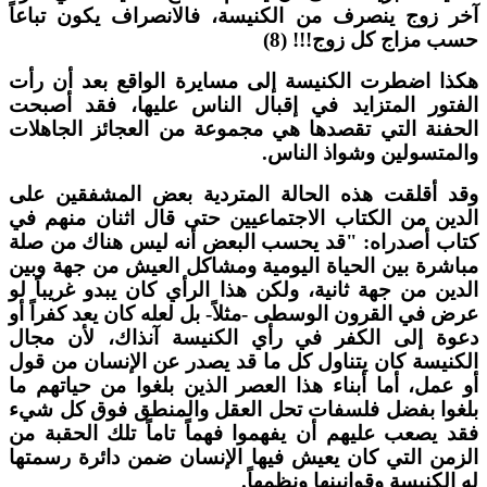
خر زوج ينصرف من الكنيسة، فالانصراف يكون تباعاً
سب مزاج كل زوج!!! (8)
كذا اضطرت الكنيسة إلى مسايرة الواقع بعد أن رأت
لفتور المتزايد في إقبال الناس عليها، فقد أصبحت
لحفنة التي تقصدها هي مجموعة من العجائز الجاهلات
المتسولين وشواذ الناس.
قد أقلقت هذه الحالة المتردية بعض المشفقين على
لدين من الكتاب الاجتماعيين حتى قال اثنان منهم في
تاب أصدراه: "قد يحسب البعض أنه ليس هناك من صلة
باشرة بين الحياة اليومية ومشاكل العيش من جهة وبين
لدين من جهة ثانية، ولكن هذا الرأي كان يبدو غريباً لو
رض في القرون الوسطى -مثلاً- بل لعله كان يعد كفراً أو
عوة إلى الكفر في رأي الكنيسة آنذاك، لأن مجال
لكنيسة كان يتناول كل ما قد يصدر عن الإنسان من قول
و عمل، أما أبناء هذا العصر الذين بلغوا من حياتهم ما
لغوا بفضل فلسفات تحل العقل والمنطق فوق كل شيء
قد يصعب عليهم أن يفهموا فهماً تاماً تلك الحقبة من
لزمن التي كان يعيش فيها الإنسان ضمن دائرة رسمتها
ه الكنيسة وقوانينها ونظمهاً.