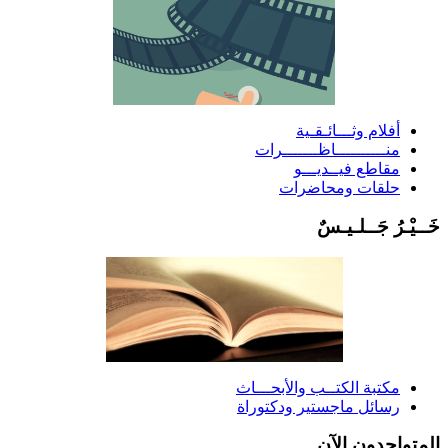
أفلام وثـــائـقـية
منــــــــــاظـــــــرات
مقاطع فيــديـــو
حلقات ومحاضرات
َــيْـرُ جَــلـيـسٌ
مكتبة الكتــب والأبحـــاث
رسائل ماجستير ودكتوراة
لمتواجدون الآن