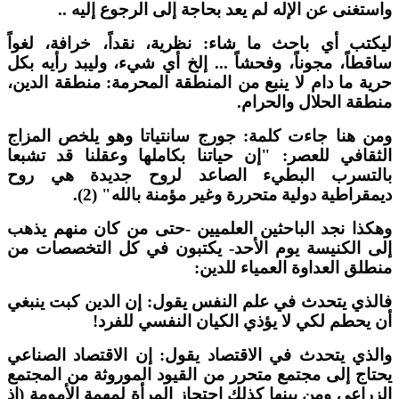
استغنى عن الإله لم يعد بحاجة إلى الرجوع إليه ..
يكتب أي باحث ما شاء: نظرية، نقداً، خرافة، لغواً
اقطاً، مجوناً، وفحشاً ... إلخ أي شيء، وليبد رأيه بكل
رية ما دام لا ينبع من المنطقة المحرمة: منطقة الدين،
نطقة الحلال والحرام.
من هنا جاءت كلمة: جورج سانتياتا وهو يلخص المزاج
لثقافي للعصر: "إن حياتنا بكاملها وعقلنا قد تشبعا
التسرب البطيء الصاعد لروح جديدة هي روح
يمقراطية دولية متحررة وغير مؤمنة بالله" (2).
هكذا نجد الباحثين العلميين -حتى من كان منهم يذهب
لى الكنيسة يوم الأحد- يكتبون في كل التخصصات من
نطلق العداوة العمياء للدين:
الذي يتحدث في علم النفس يقول: إن الدين كبت ينبغي
ن يحطم لكي لا يؤذي الكيان النفسي للفرد!
الذي يتحدث في الاقتصاد يقول: إن الاقتصاد الصناعي
حتاج إلى مجتمع متحرر من القيود الموروثة من المجتمع
لزراعي ومن بينها كذلك احتجاز المرأة لمهمة الأمومة (إذ