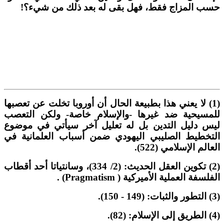
سب المزاج فقط، فهل بقى له بعد ذلك من شيء؟!
(1) لا يعني هذا بطبيعة الحال أن أوروبا تخلت عن تعصبها
لمسيحية ضد غيرها -والإسلام خاصة- ولكن التعصب
يس دليل التدين بل له تعليل آخر سيأتي في موضوع
لتخطيط الصليبي اليهودي ضمن أسباب العلمانية في
لعالم الإسلامي (522).
(2) تكوين العقل الحديث: (2/ 334)، وسانتياتا أحد أقطاب
لفلسفة العملية الأميركية ( Pragmatism) .
14 - 150).
ام: (82).