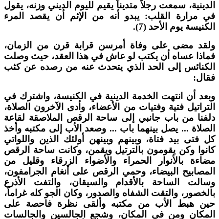
لدينية، سمعت رجلاً متديناً يقيم لليوم الديني وزنه، يقول
ي مرارة القلب: يبدو أنه من الإثم أن يقصد المرء
لكنيسة يوم الأحد (7).
لقد مضى على وفاة أمرسن قرابة قرن من الزمان،
ماذا عساه أن يكتب لو عاش في هذا العقد، حيث وصلت
لكنائس إلى الحد الذي يتحدث عنه من رصده عن كثب
قال:
بعد أن انتهت الخدمة الدينية في الكنيسة، واشترك في
لتراتيل فتية وفتيات من الأعضاء، وأدى الآخرون الصلاة،
لفنا من باب جانبي إلى ساحة الرقص الملاصقة لقاعة
لصلاة ... يصل بينهما باب ... وصعد الأب إلى مكتبه وأخذ
ل فتى بيد فتاة، وبينهم وبينهن أولئك الذين واللواتي
انوا وكن يقومون بالترتيل ويقمن، وكانت ساحة الرقص
ضاءة بالأنوار الحمراء والأضواء الزرقاء وقليل من
لمصابيح البيضاء، وحمي الرقص على أنغام الجرامفون،
سالت الساحة بالأقدام والسيقان، والتفت الأذرع
الخصور، والتقت الشفاه والصدور، وكان الجو كله غراماً،
ين هبط الأب من مكتبه وألقى نظرة فاحصة على
لمكان ومن في المكان، وشجع الجالسين والجالسات