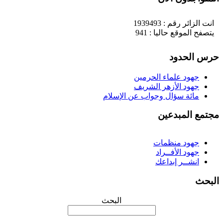
انت الزائر رقم : 1939493
يتصفح الموقع حاليا : 941
رس الحدود
جهود علماء الحرمين
جهود الأزهر الشريف
مائة سؤال وجواب عن الإسلام
جتمع المبدعين
جهود منظمات
جهود الأفــراد
انشــر إبداعك
لبحث
البحث