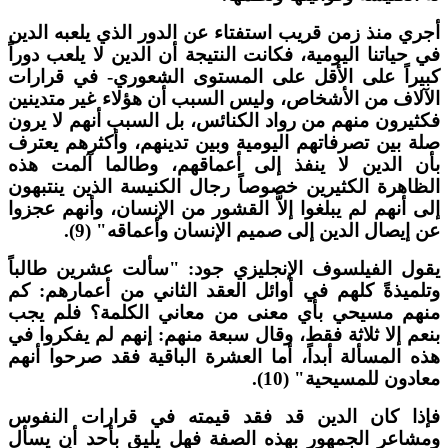
جري منذ زمن قريب استفتاء عن الدور الذي يلعبه الدين
ي حياتنا اليومية، فكانت النتيجة أن الدين لا يلعب دوراً
بيراً على الأقل على المستوى الشعوري- في قرارات
لآلاف من الأشخاص، وليس السبب أن هؤلاء غير متدينين
كثيرون منهم من رواد الكنائس، بل السبب أنهم لا يرون
لة بين تصرفاتهم اليومية وبين تدينهم، وأكثرهم يعترف
أن الدين لا ينفذ إلى أعماقهم، وطالما آلمت هذه
لظاهرة الكثيرين خصوصاً رجال الكنيسة الذين ينتبهون
لى أنهم لم يبلغوا إلاَّ القشور من الإنسان، وأنهم عجزوا
ن إيصال الدين إلى صميم الإنسان وأعماقه" (9).
قول الفيلسوف الإنجليزي جود: "سألت عشرين طالباً
تلميذةً كلهم في أوائل العقد الثاني من أعمارهم: كم
نهم مسيحي بأي معنى من معاني الكلمة؟ فلم يجب
نعم إلا ثلاثة فقط، وقال سبعة منهم: إنهم لم يفكروا في
ذه المسألة أبداً، أما العشرة الباقية فقد صرحوا أنهم
عادون للمسيحية" (10).
إذا كان الدين قد فقد قيمته في قرارات النفوس
مشاعر الجمهور بهذه الصفة فهل يليق بأحد أن يسأل