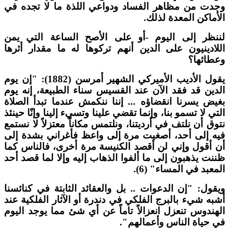
جدت من مظاهر الفساد ودواعي اللذة ما لا تجده في
لأماكن المعدة لذلك.
ننظر إلى اليوم -أو على الأصح الساعة التي يمن
للادينيون على الدين أنهم تركوها له ما مقدار أثرها
عطائها؟
يقول الأديب الأميركي الشهير أمرسن (1882): "إن يوم
لدين قد فقد الآن عند القسيس سناء الطبيعة، إنه يوم
غيض يسرنا انقضاؤه ... إننا ننكمش عندما تبدأ الصلاة
لتي لا تسمو بنا، وإنما تقضي علينا وتسيء إلينا وإنّا حينئذ
توق أن نلتف في أرديتنا، ونلتمس مكاناً معتزلاً لا نستمع
يه إلى أحد، أصغيت مرة إلى واعظ فأغراني بشدة إلى
ن أقول وإني لن أقصد الكنيسة مرة أخرى، فالناس كما
ننت يذهبون إلى ما ألفوا الذهاب إليه وإلا لما قصد أحد
لمعبد في المساء" (6).
يقول: "إن الدعوات .. بل والعقائد الثابتة في كنائسنا
شبه شيء بالبرج الفلكي في دندرة أو الآثار الفلكية عند
لهندوس تنعزل انعزالاً تاماً عن أي شئ مما يوجد اليوم
ي حياة الناس وأعمالهم".