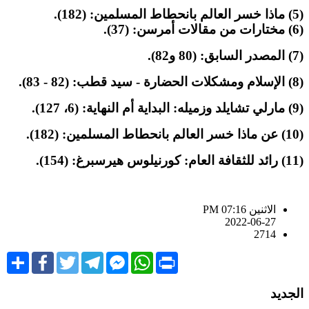
مسلمين: (182).
مرسن: (37).
(80 و82).
 قطب: (82 - 83).
النهاية: (6، 127).
المسلمين: (182).
 هيرسبرغ: (154).
الاثنين PM 07:16
2022-06-27
2714
Share
Facebook
Twitter
Telegram
Facebook
WhatsApp
Print
Messenger
لجديد