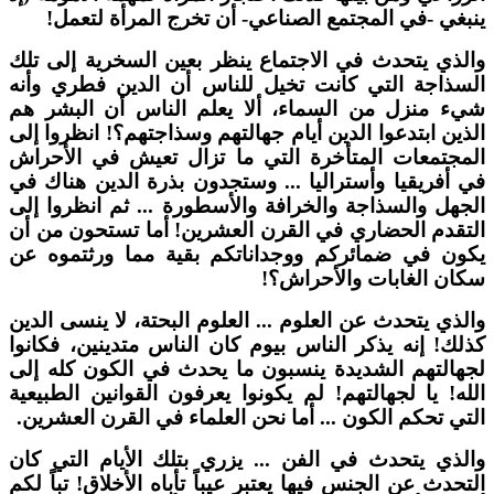
نبغي -في المجتمع الصناعي- أن تخرج المرأة لتعمل!
الذي يتحدث في الاجتماع ينظر بعين السخرية إلى تلك
لسذاجة التي كانت تخيل للناس أن الدين فطري وأنه
يء منزل من السماء، ألا يعلم الناس أن البشر هم
لذين ابتدعوا الدين أيام جهالتهم وسذاجتهم؟! انظروا إلى
لمجتمعات المتأخرة التي ما تزال تعيش في الأحراش
ي أفريقيا وأستراليا ... وستجدون بذرة الدين هناك في
لجهل والسذاجة والخرافة والأسطورة ... ثم انظروا إلى
لتقدم الحضاري في القرن العشرين! أما تستحون من أن
كون في ضمائركم ووجداناتكم بقية مما ورثتموه عن
كان الغابات والأحراش؟!
الذي يتحدث عن العلوم ... العلوم البحتة، لا ينسى الدين
ذلك! إنه يذكر الناس بيوم كان الناس متدينين، فكانوا
جهالتهم الشديدة ينسبون ما يحدث في الكون كله إلى
لله! يا لجهالتهم! لم يكونوا يعرفون القوانين الطبيعية
لتي تحكم الكون ... أما نحن العلماء في القرن العشرين.
الذي يتحدث في الفن ... يزري بتلك الأيام التي كان
لتحدث عن الجنس فيها يعتبر عيباً تأباه الأخلاق! تباً لكم