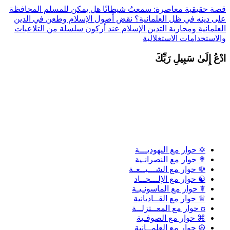
صة حقيقية معاصرة: سمعتُ شيطانًا
هل يمكن للمسلم المحافظة
لى دينه في ظل العلمانية؟
نقض أصول الإسلام وطعن في الدين
لعلمانية ومحاربة التدين
الإسلام عند أركون سلسلة من التلاعبات
الاستخدامات الاستغلالية
دْعُ إِلَىٰ سَبِيلِ رَبِّكَ
✡ حوار مع اليهوديـــة
✟ حوار مع النصرانـية
☫ حوار مع الشـــيــعـة
☯ حوار مع الإلـــحــاد
☤ حوار مع الماسونـيـة
♕ حوار مع القــاديانية
ʊ حوار مع المعــتزلــة
⌘ حوار مع الصوفـية
☮ حوار مع العلمــانية