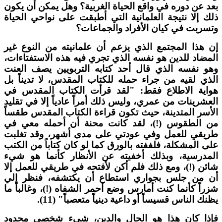
عد عن دوره في واقع الحياة الغربية؟ وهل يمكن أن يكون
لك إلا نتيجة العلمانية التي أطبقت على نواحي الحياة
تسربت في كيان الأفراد والجماعات؟
ن هذا المجتمع الذي يزعم أن علمانيته من النوع غير
لمضاد للدين هو نفسه الذي تجري فيه هذه الاستفتاءات،
هو نفسه الذي قال أحد كتابه التربويين يصف العنت
لذي لقيه من جراء حمله للكتاب المقدس، لا تديناً بل
واية الاطلاع فقط: "لقد قرأت الكتاب المقدس في
لعشرينات من عمري، وليس ذلك أمراً عادياً إلا في تقليد
لأسر المتدينة، حيث تكون قراءة الكتاب المقدس طقساً
ن الطقوس (!)، لقد كانت محنة أن أحمله معي في
ريقي للعمل وفي عودتي على مدى أشهر، وقد تغلبت
لى المشكلة، فلففته بالورق كما لو كان كتاباً من الكتب
لمدرسية، وبذلك أخفيته عن الأنظار كأنما هو شيء
ائن (!)، ومع ذلك فلم أكن لأفتحه في طريقي للعمل إلا
ن من جلس بجواري استطاع أن يكتشفه، فنظر إلي
زراً كأنما كنت أمارس وضع أحمر الشفاه (!)، وغالباً ما
ظنك الناس قسيساً أو داعية دينياً متعصباً" (11).
إذا كان هذا هو الحال والدين، شيء شخصي محدود