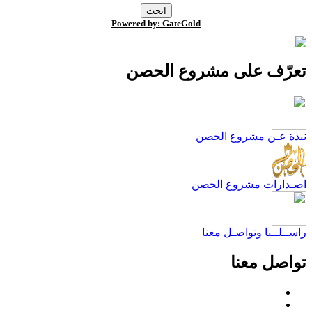
Powered by: GateGold
عرّف على مشروع الحصن
بذة عـن مشروع الحصن
صـدارات مشروع الحصن
اســلــنا وتواصـل معنا
واصل معنا