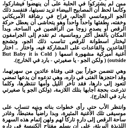
من لم يشتركوا في الحلبة على أن ينهضوا فيشاركوا،
كأنما لحظ أن المصابيح البيضاء تزيد نسبتها، فتفسد ذلك
لجو الرومانسي الحالم، فراح في رشاقة الأمريكاني
خفته، يطفئها واحداً واحداً وهو يتحاشى أن يعطل حركة
لرقص أو يصدم زوجاً من الراقصين في الساحة، وبدأ
لمكان بالفعل أكثر رومانسية، ثم تقدم إلى الجرامفون
يختار اسطوانة للرقص تناسب ذلك الجو، وتشجع
لقاعدين والقاعدات على المشاركة فيه، واختار .. اختار
أغنية أميركية مشهورة اسمها ( But Baby it is Cold
out) ( ولكن الجو - يا صغيرتي - بارد في الخارج).
هي تتضمن حواراً بين فتى وفتاة عائدين من سهرتهما،
قد احتجزها الفتى في داره، وهي تدعوه أن يدعها تمضي
تعود إلى دارها، فقد تأخر الليل وأمها تنتظرها، وكلما
ذرعت بحجة أجابها بتلك اللازمة، (ولكن الجو يا صغيرتي
ارد في الخارج).
انتظر الأب حتى رأى خطوات بناته وبنيه تنساب على
وسيقى تلك الأغنية المثيرة، وبدا راضياً مغتبطاً، وغادر
احة الرقص إلى داره تاركاً لهم ولهن إتمام هذه السهرة
للذيذة البريئة، على أن يسلم مفتاح الكنيسة في داره