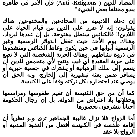
المضاد للدين ( Anti -Religious) فإن الأمر في ظاهره
بدو مختلفاً بعض الشيء"
ن دعاة اللادينية من المخادعين والمخدوعين هناك
قولون: إنه لا ضرر على الدين من قيام الحياة على
للادين!! فالكنائس ستظل مفتوحة، بل إن عددها ليزداد،
هناك يوم الأحد حيث تقفل الدوائر الرسمية وغير
لرسمية أبوابها في حين يكون وعاظ الكنائس ومنشدوها
ي ذروة نشاطهم، وهناك الحرية الشخصية التي لا تضع
لى حرية العقيدة أي قيد، وتتيح لأي متحمس للدين أن
نضم إلى سلك الرهبانية أو يشترك في جمعية خيرية أو
سافر ضمن بعثة تبشيرية إلى الخارج، وله الحق أن
وصي عند احتضاره بكل تركته وقفاً على الكنيسة.
ما أن من حق الكنيسة أن تقيم طقوسها ومراسمها
حفلاتها بلا اعتراض من الدولة، بل إن رجال الحكومة
حياناً يتشرفون بحضورها.
ما الزواج فلا تزال غالبية الجماهير ترى ولو نظرياً أن
قامة طقسه في الكنيسة أفضل من العقود المدنية أو
لزواج بلا عقد.