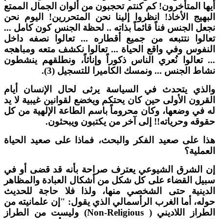
يها المتأخرون! كم كنتم تحجبون من ألوان الجمال الممتع
لبهيج الأخاذ! انظروا إلينا نحن المتحررين! اليوم نحن
جعل الجنس فناً قائماً بذاته .. لحظة الجنس كون كامل ...
عالوا نتتبعه من جميع أقطاره ... تعالوا نصفه داخل
لنفوس وفي واقع الحياة ... تعالوا نكشف متعه ومباهجه
.. تعالوا نُعري الناس ذكوراً وإناثاً، ونطلقهم ينشطون
شاط الجنس ... ونمسك الكاميرا للتسجيل (3).
الذي يتحدث في السياسة يرثى لحال الإنسان أيام
لقرون الأولى حين كان يحتكم ويخضع لقوانين غيبية لا يد
ه في وضعها، وكان محروماً باسم الطاعة الإلهية من كل
قوقه وحرياته!! إلى آخر من يكتبون ويبحثون.
ذا على صعيد الفكر والبحث، فماذا على صعيد الحياة
لعملية؟
ن الشرق الشيوعي يعترف صراحة بأنه قد قضى أو في
بيل القضاء على كل شكل من أشكال العبادة والمظاهر
لدينية حتى الشخصي منها، ولذا فلا حاجة للحديث
وله، أما الغرب الرأسمالي الذي يقول: "إن علمانيته من
الطراز اللاديني ( Non-Religious) وليست من الطراز