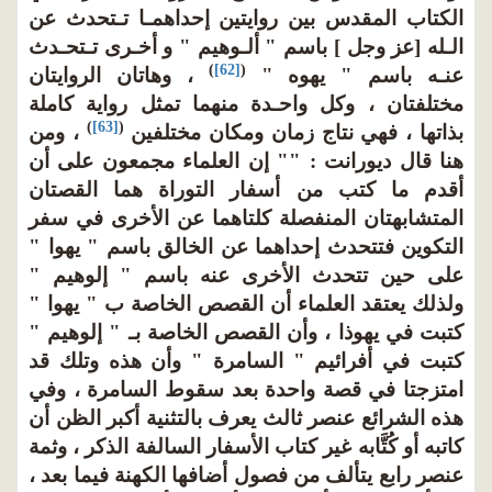
الكتاب المقدس بين روايتين إحداهمـا تـتحدث عن
الـله [عز وجل ] باسم " ألـوهيم " و أخـرى تـتحـدث
)
[62]
(
عنـه باسم " يهوه "
، وهاتان الروايتان
مختلفتان ، وكل واحـدة منهما تمثل رواية كاملة
)
[63]
(
بذاتها ، فهي نتاج زمان ومكان مختلفين
، ومن
هنا قال ديورانت : "" إن العلماء مجمعون على أن
أقدم ما كتب من أسفار التوراة هما القصتان
المتشابهتان المنفصلة كلتاهما عن الأخرى في سفر
التكوين فتتحدث إحداهما عن الخالق باسم " يهوا "
على حين تتحدث الأخرى عنه باسم " إلوهيم "
ولذلك يعتقد العلماء أن القصص الخاصة ب " يهوا "
كتبت في يهوذا ، وأن القصص الخاصة بـ " إلوهيم "
كتبت في أفرائيم " السامرة " وأن هذه وتلك قد
امتزجتا في قصة واحدة بعد سقوط السامرة ، وفي
هذه الشرائع عنصر ثالث يعرف بالتثنية أكبر الظن أن
كاتبه أو كُتَّابه غير كتاب الأسفار السالفة الذكر ، وثمة
عنصر رابع يتألف من فصول أضافها الكهنة فيما بعد ،