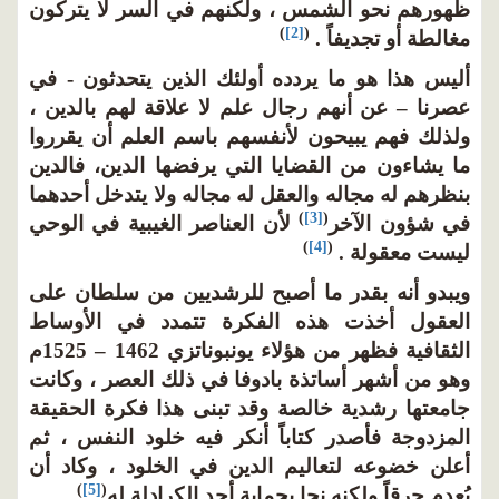
ظهورهم نحو الشمس ، ولكنهم في السر لا يتركون
)
[2]
(
مغالطة أو تجديفاً .
أليس هذا هو ما يردده أولئك الذين يتحدثون - في
عصرنا – عن أنهم رجال علم لا علاقة لهم بالدين ،
ولذلك فهم يبيحون لأنفسهم باسم العلم أن يقرروا
ما يشاءون من القضايا التي يرفضها الدين، فالدين
بنظرهم له مجاله والعقل له مجاله ولا يتدخل أحدهما
)
[3]
(
في شؤون الآخر
لأن العناصر الغيبية في الوحي
)
[4]
(
ليست معقولة .
ويبدو أنه بقدر ما أصبح للرشديين من سلطان على
العقول أخذت هذه الفكرة تتمدد في الأوساط
الثقافية فظهر من هؤلاء يونبوناتزي 1462 – 1525م
وهو من أشهر أساتذة بادوفا في ذلك العصر ، وكانت
جامعتها رشدية خالصة وقد تبنى هذا فكرة الحقيقة
المزدوجة فأصدر كتاباً أنكر فيه خلود النفس ، ثم
أعلن خضوعه لتعاليم الدين في الخلود ، وكاد أن
)
[5]
(
يُعدم حرقاً ولكنه نجا بحماية أحد الكرادلة له
.