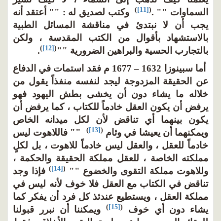
)
[11]
(
السماوات "" .
وكتب لصديق له : "" أعتقد أنه
يجب أن لا نبتدئ في مناقشة المسائل الطبية
بالاستشهاد بأقوال من الكتب المقدسة ، ولكن
)
[12]
(
بالتجارب الحسية والبراهين الضرورية ""
.
أما سبينوزا 1632 – 1677 م فقد استمات في الدفاع
عن الحقيقة المزدوجة ليجد لنفسه منفذاً يقول من
خلاله ما يشاء دون أن يخشى بطش اليهود فهو
يرفض أن يكون العقل خادماً للكتاب ، كما يرفض أن
يكون بينهما أي تناقض لأن لكل ميدانه الخاص
)
[13]
(
ويمكنهما أن يعيشا في وئام
"" فاللاهوت ليس
خادماً للعقل ، والعقل ليس خادماً للاهوت ، بل لكلٍ
مملكته الخاصة ، للعقل مملكة الحقيقة والحكمة ،
)
[14]
(
وللاهوت مملكة التقوى والخضوع ""
فإذا وجد
تناقض في الكتاب مع العقل فلا خوف لأنه ليس في
مملكة العقل ، ويستطيع عندئذ كل فرد أن يفكر كما
)
[15]
(
يشاء دون أي خوف
ويمكننا أن نبرر قبولنا