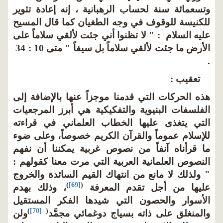
وتسعمائة سنة لحساب الرهبانية ، إنه إعادة تثوير
للكنيسة للوقوف في وجه الطغيان كما قال المسيح
عليه السلام : " لا تظنوا أني جئت لألقي سلاماً على
الأرض ما جئت لألقي سلاماً بل سيفاً " متى 10 : 34
.
تعقيب :
هذه الحركات التي قدمنا موجزاً عنها بالإضافة إلى
الفلسفات البنيوية والتفكيكية هي أبرز المرجعيات
التي يتغذى عليها الخطاب العلماني في قراءته
للإسلام عموماً والقرآن الكريم خصوصاً، وعلى ضوء
ما قرأناه آنفاً من نصوص غربية يمكننا أن نفهم
النصوص العلمانية العربية التي مرت معنا كقولهم :
" ولذلك لا مانع من انتهاك القيم السائدة والخروج
)
[69]
(
عليها من أجل تقدم المعرفة
، وذلك بهدم
الأسوار والحصون التي شيدها الفكر المستقيل
)
[70]
(
والمنغلق على ذاته بسياج دوغمائي مجمَّد
ولن