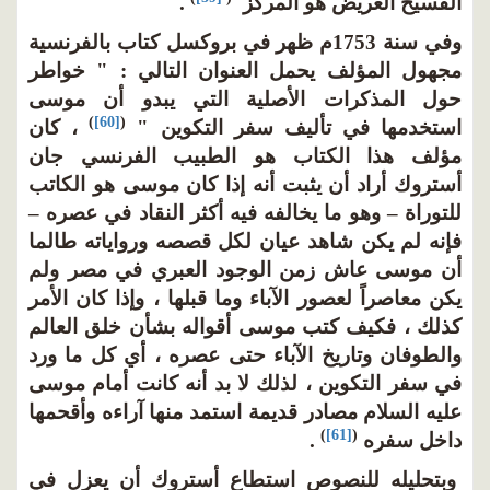
الفسيح العريض هو المركز
.
وفي سنة 1753م ظهر في بروكسل كتاب بالفرنسية
مجهول المؤلف يحمل العنوان التالي : " خواطر
حول المذكرات الأصلية التي يبدو أن موسى
)
[60]
(
استخدمها في تأليف سفر التكوين "
، كان
مؤلف هذا الكتاب هو الطبيب الفرنسي جان
أستروك أراد أن يثبت أنه إذا كان موسى هو الكاتب
للتوراة – وهو ما يخالفه فيه أكثر النقاد في عصره –
فإنه لم يكن شاهد عيان لكل قصصه ورواياته طالما
أن موسى عاش زمن الوجود العبري في مصر ولم
يكن معاصراً لعصور الآباء وما قبلها ، وإذا كان الأمر
كذلك ، فكيف كتب موسى أقواله بشأن خلق العالم
والطوفان وتاريخ الآباء حتى عصره ، أي كل ما ورد
في سفر التكوين ، لذلك لا بد أنه كانت أمام موسى
عليه السلام مصادر قديمة استمد منها آراءه وأقحمها
)
[61]
(
داخل سفره
.
وبتحليله للنصوص استطاع أستروك أن يعزل في