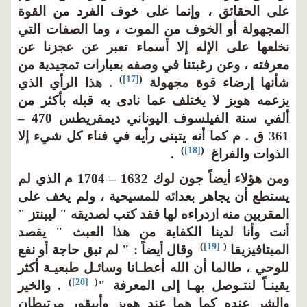
على الحقائق ، وإنما على خوف الفرد من القوة
المجهولة أو الخوف من الموت ، وما الصفات التي
نخلعها على الإله إلا أسماء تعبر عن عجزنا عن
معرفته ، وعن رغبتنا في وصفه بعبارات تمجيدية من
)
[17]
(
شأنها إرضاء قوة مجهولة
. هذا الرأي الذي
يزعمه هوبز لا يختلف عما نادى به قبله بأكثر من
ألفي سنة الفيلسوف اليوناني ديمقريطس 470 –
361 ق . م كما أنه يتبنى رأيه في فناء كل شيء إلا
)
[18]
(
الذوات والفراغ
.
ومن هؤلاء أيضاً جون لوك 1632 – 1704 م الذي لم
يستطع أن يجاهر بعدائه للمسيحية ، ولم يخف على
المقربين منه ازدراءه لها فقد كتب لصديقه " ليبنتز "
أنت وأنا لدينا الكفاية من هذا العبث " يقصد
)
[19]
(
الميتافيزيقا
وقال أيضاً : " لم تبق حاجة أو نفع
للوحي ، طالما أن الله أعطـانا وسائـل طبعيـة أكثر
)
[20]
(
يقينـاً لنتـوصل بهـا إلى المعرفة "
. والخير
والشر عنده كما هما عند هوبز وأبيقور مرتبطان