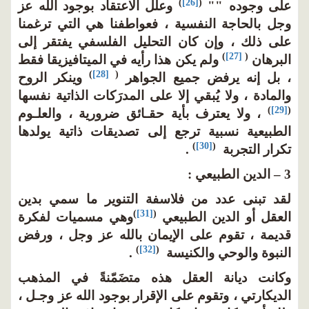
)
[26]
(
على وجوده ""
وعلل الاعتقاد بوجود الله عز
وجل بالحاجة النفسية ، فعواطفنا هي التي ترغمنا
على ذلك ، وإن كان التحليل الفلسفي يفتقر إلى
)
[27]
(
البرهان
ولم يكن هذا رأيه في الميتافيزيقا فقط
)
[28]
(
، بل إنه يرفض جميع الجواهر
وينكر الروح
والمادة ، ولا يُبقي إلا على المدرَكات الذاتية نفسها
)
[29]
(
، ولا يعترف بأية حقـائق ضرورية ، والعلـوم
الطبيعية نسبية ترجع إلى تصديقات ذاتية يولدها
)
[30]
(
تكرار التجربة
.
3 – الدين الطبيعي :
لقد تبنى عدد من فلاسفة التنوير ما سمي بدين
)
[31]
(
العقل أو الدين الطبيعي
وهي مسميات لفكرة
قديمة ، تقوم على الإيمان بالله عز وجل ، ورفض
)
[32]
(
النبوة والوحي والكنيسة
.
وكانت ديانة العقل هذه متضَمّنةً في المذهب
الديكارتي ، وتقوم على الإقرار بوجود الله عز وجـل ،