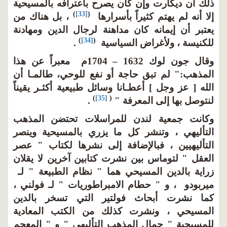
ذلك أن ديكارت وإن كان يصرح باعترافه بالمسيحية
)
[33]
(
إلا أنه لم يهتم كثيراً بأسرارها
، بل هناك من
يعتبر أن إيمانه كان مداهنة لرجال الدين ومهادنة
)
[34]
(
للكنيسة ، ولأغراض السياسية
.
وقال جون لوك 1632 – 1704م معبراً عن هذا
المذهب:" لم تبق حاجة أو نفع للوحي، طالمـا أن
الله [ عز وجل ] أعطـانا وسائل طبيعية أكثـر يقيناً
)
[35]
(
لنتوصل بها إلى المعرفة "
.
وكانت جمعية لندن للمراسلات تحتضن المذهب
التأليهي ، وتنشر كل ما يزري بالمسيحية وينصر
التأليهيين ، فبالإضافة إلى نشرها لكتاب " عصر
العقل " لتوماس بين نشرت كتابين آخرين لا يقلان
زراية بالدين المسيحي هما " نظام الطبيعة " لـ
ميربودو ، و " حطام الامبراطوريات " لـ فولني ،
كما نشرت أبحاث فولتير التي تسخر بالدين
المسيحي ، ونشرت كذلك من الكتب المعادية
للمسيحية " جمال المذهب التأليهي " و " المعجم