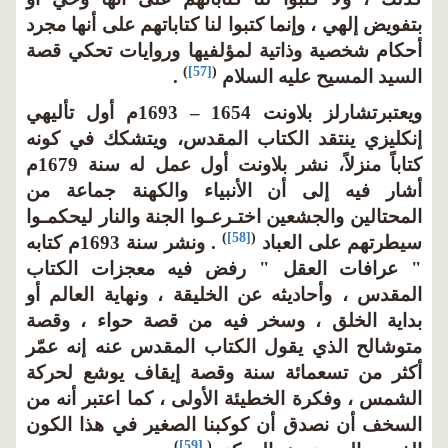
بتفويض إلهي ، وإنما كتبوا لنا كتاباتهم على أنها مجرد
أحكام شخصية وذاتية لمؤلفيها وروايات تحكي قصة
)
[57]
(
السيد المسيح عليه السلام
.
ويعتبرتشارلز بلاونت 1654 – 1693م أول تأليهي
إنكليزي ينتقد الكتاب المقدس، ويتشكك في كونه
كتاباً منزلاً، نشر بلاونت أول عمل له سنة 1679م
أشار فيه إلى أن الأنبياء والكهنة جماعة من
المحتالين والجشعين اختـرعـوا الجنة والنار ليحكمـوا
)
[58]
(
سيطرتهم على العباد
. ونشر سنة 1693م كتابه
" عرافات العقل " رفض فيه معجزات الكتاب
المقدس ، وأحاديثه عن الخليقة ، ونهاية العالم أو
بداية الخلق ، وسخر فيه من قصة حواء ، وقصة
متوشالح الذي يقول الكتاب المقدس عنه إنه عمّر
أكثر من تسعمائة سنة وقصة إيقاف يوشع لحركة
الشمس ، وفكرة الخطيئة الأولى ، كما اعتبر أنه من
السخف أن نصدق أن كوكبنا الصغير في هذا الكون
)
[59]
(