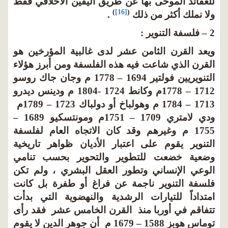
للعقائد الموحى بها عن طريق اليقين الأخلاقي فقط
)
[16]
(
ولا نملك أكثر من ذلك
.
2 – فلسفة التنوير :
ويعد القرن الثامن عشر لدى غالبية المؤرخين هو
القرن الذي شاعت فيه هذه الفلسفة ومن أبرز هؤلاء
التنويريين فولتير 1694 – 1778 م وجان جاك روسو
1712 – 1778م وكانط 1724 -1804 م ودينس ديدرو
1713 – 1784 م وهولباخ أو دولباك 1723 – 1789م
ودي لامتري 1709 – 1751م ومونتسكيو 1689 –
1755 م وغيرهم وقد كان الاتجاه العام لفلسفة
التنوير يقوم على اعتبار الأديان ظواهر تاريخية
وضعية خضعت للتطوير والتحوير بحسب تنامي
الوعي الإنساني وتطور العقل البشري ، ولم تكن
فلسفة التنوير ناجمة عن فراغ أو طفرة بل كانت
امتداداً للتيارات الرشدية والنهضوية التي بدأت
تتفاقم في أوربا منذ القرن الخامس عشر فقد رأى
توماس هوبز 1588 – 1679 م أن جوهر الدين لا يقوم