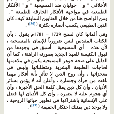
الأخلاقي " و " جوليان ضد المسيحية " و " الأفكار
الطبيعية في مواجهة الأفكار الخارقة للطبيعة ".
ومن الواضح هنا من خلال العناوين السابقة كيف كان
)
[36]
(
الدين الطبيعي يكسب أنصاره بكثرة
.
وفي ألمانيا كان لسنج 1729 – 1781م يقول : بأن
الكتاب المقدس ليس ضرورياً للإيمان بالمسيحية ،
لأن هذه – أي المسيحية - أسبق في وجودها من
قبول الكنيسة للعهد الجديد بصورته الراهنة ، كما أن
الدليل على صحة جوهر المسيحية يكمن في ملاءمتها
لحاجات الطبيعة البشرية ومتطلباتها وليس في
معجزاتها ، وأن روح الدين لا تتأثر بأية أفكار مهما
بلغت من جرأة وجسارة ، وأعلن أنه لا يؤمن بسائر
الأديان ، وأن كل دين يمثل كلمة الحق الأخيرة ، وأن
أي هجوم عليه لا يضيره ، وأن كل الأديان لها فضل
على الإنسانية باشتراكها في تطوير حياتها الروحية ،
)
[37]
(
ولا يوجد دين يمتلك احتكار الحقيقة
.