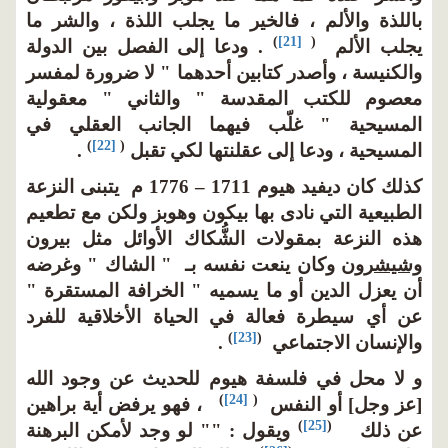
باللذة والألم ، فالخير ما يجلب اللذة ، والشر ما
)
[21]
(
يجلب الألم
. ودعا إلى الفصل بين الدولة
والكنيسة ، وأصدر كتابين أحدهما " لا ضرورة لمفسر
معصوم للكتب المقدسة " والثاني " معقولية
المسيحية " غلّب فيهما الجانب العقلي في
)
[22]
(
المسيحية ، ودعا إلى عقلنتها لكي تقبل
.
كذلك كان ديفيد هيوم 1711 – 1776 م يتبنى النزعة
الطبيعية التي نادى بها بيكون وهوبز ولكن مع تطعيم
هذه النزعة بمقولات الشُّكاك الأوائل مثل
بيرون
وشيشرون
وكان ينعت نفسه بـ " الشاك " وغرضه
أن يعزل الدين أو ما يسميه " الخرافة المستقرة "
عن أي سيطرة فعالة في الحياة الأخلاقية للفرد
)
[23]
(
والإنسان الاجتماعي
.
و لا محل في فلسفة هيوم للحديث عن وجود الله
)
[24]
(
[عز وجل] أو النفس
، فهو يرفض أية براهين
)
[25]
(
عن ذلك
ويقول : "" لو وجد لأمكن البرهنة