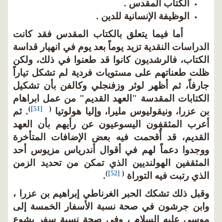
الكتاب المقدس .
الوظيفة الإنسانية للدين .
أما فيما يتعلق بالكتاب المقدس فقد كانت
الدراسات النقدية تزيد يوماً بعد يوم في انهيار قداسة
الكتاب، فالرشديون كانوا قد طعنوا في ذلك، ولكن
ظلت طعناتهم على مستويات فردية لم تشكل تياراً
جارفاً، ثم أظهر لوثر وزفنجلي وكالفن بأن تشكيل
الكتابات المقدسة "العهد القديم" من عمل ابراهام
)
[51]
(
بن عزرا، ونيقوليوس مليرا، وإليا هولوتيا
. ثم
أعرب المثقفون اليسوعيون عن رأيهم بأن العهد
القديم، قد أُقحمت فيه بعض الإضافات المتأخرة
ووجدوا دعماً لهم في أقوال أندرياس مزيوس أحد
المثقفين الهولنديين الذي تمكن من تحديد الزمن
)
[52]
(
الذي رتبت فيه التوراة
.
وقبل ذلك تشكك الحبر الغرناطي إبراهيم بن عزرا ،
وابن جرشون في صحة نسبة الأسفار الخمسة إلى
موسى عليه السلام ، وفي صحة نسبة سفر يشوع