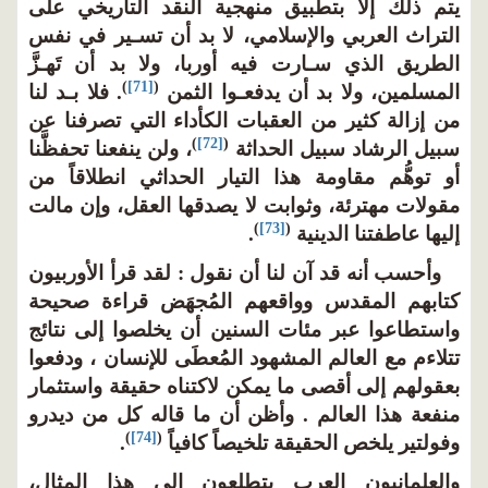
يتم ذلك إلا بتطبيق منهجية النقد التاريخي على
التراث العربي والإسلامي، لا بد أن تسـير في نفس
الطريق الذي سـارت فيه أوربا، ولا بد أن تَهـزَّ
)
[71]
(
المسلمين، ولا بد أن يدفعـوا الثمن
. فلا بـد لنا
من إزالة كثير من العقبات الكأداء التي تصرفنا عن
)
[72]
(
سبيل الرشاد سبيل الحداثة
، ولن ينفعنا تحفظَّنا
أو توهُّم مقاومة هذا التيار الحداثي انطلاقاً من
مقولات مهترئة، وثوابت لا يصدقها العقل، وإن مالت
)
[73]
(
إليها عاطفتنا الدينية
.
وأحسب أنه قد آن لنا أن نقول : لقد قرأ الأوربيون
كتابهم المقدس وواقعهم المُجهَض قراءة صحيحة
واستطاعوا عبر مئات السنين أن يخلصوا إلى نتائج
تتلاءم مع العالم المشهود المُعطَى للإنسان ، ودفعوا
بعقولهم إلى أقصى ما يمكن لاكتناه حقيقة واستثمار
منفعة هذا العالم . وأظن أن ما قاله كل من ديدرو
)
[74]
(
وفولتير يلخص الحقيقة تلخيصاً كافياً
.
والعلمانيون العرب يتطلعون إلى هذا المثال،