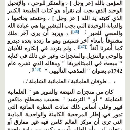
المؤمن بالله [عز وجل ] ، والمنكر للوحي ، والإنجيل
الوحيد الذي يجب أن نقرأه هو كتاب الطبيعة الكبير
الذي كتبته يد الله [ عز وجل ] ، وختمته بخاتمها ،
والديانة الوحيدة التي يجب التبشير بها هي عبادة الله
)
[46]
(
والسعي للخير
، ويريد أن يرى آخر ملك
مشنوقاً بأمعاء آخر قسيس وهو ما ردده بعده ديدرو
)
[47]
(
كما أشرنا آنفاً
. ولم يتردد في إنكاره للأديان
والوحي والتنزيل والمعجزات وعبر عن ذلك في كتابه
" مبحث في الميتافيزيقا " ومقاله الذي نشره عام
)
[48]
(
1742م بعنوان " المذهب التأليهي "
.
– طوفان العلمانية / العلمانية الشاملة / :
كان من منجزات النهضة والتنوير هو " العلمانية
الشاملة " أو " الترشيد " بحسب مصطلح ماكس
فيبر وعلى أساس ذلك سادت النظرة المادية التي
تدور في إطار المرجعية الكامنة والواحدية المادية
التي ترى أن مركز العالم كامن فيه غير مفارق أو
متجاوز له ، وأن العالم بأسره مكون من مادة واحدة