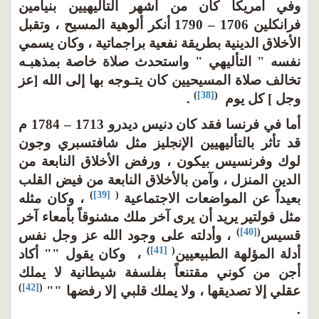
وفي أمريكا كان من أشهر التأليهيين بنيامين
فرانكلين 1706 – 1790 أنكر ألوهية المسيح ، وتقبل
الأخلاق الدينية بطريقة نفعية براجماتية ، وكان يسمي
نفسه " التأليهي " واستحدث صلاة خاصة بمذهبـه
تخالف صلاة المسيحيين كان يتـوجه بها إلى الله [عز
)
[38]
(
وجل ] كل يوم
.
أما في فرنسا فقد كان دنيس ديدرو 1713 – 1784 م
قد تأثر بالتأليهيين الإنجليز مثل شافتسبري وجون
لوك وفرنسيس بيكون ، ورفض الأخلاق النابعة من
الدين المنزل ، وآمن بالأخلاق النابعة من فيض القلب
)
[39]
(
بعيداً عن المواضعات الاجتماعية
، وكان مثله
مثل فولتير يريد أن يرى آخر ملك مشنوقاً بأمعاء آخر
)
[40]
(
قسيس
، وأدلته على وجود الله عز وجل نفس
)
[41]
(
أدلة المؤلهة الطبيعيين
، وكان يقول "" أكاد
أجن من كوني مقتنعاً بفلسفة شيطانية لا يملك
)
[42]
(
عقلي إلا تصديقها ، ولا يملك قلبي إلا رفضها ""
.