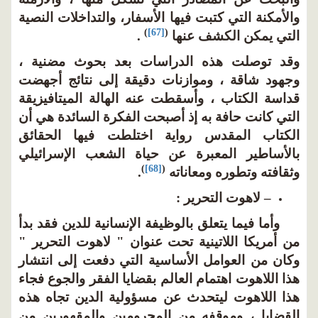
والأمكنة التي كتبت فيها الأسفار، والتداخلات النصية
)
[67]
(
التي يمكن الكشف عنها
.
وقد توصلت هذه الدراسات بعد بحوث مضنية ،
وجهود شاقة ، وموازنات دقيقة إلى نتائج أجهضت
قداسة الكتاب ، وأسقطت عنه الهالة الميتافيزيقة
التي كانت حافة به إذ أصبحت الفكرة السائدة هي أن
الكتاب المقدس رواية اختلطت فيها الحقائق
بالأساطير المعبرة عن حياة الشعب الإسرائيلي
)
[68]
(
وثقافته وتطوره ومعاناته
.
– لاهوت التحرير :
وأما فيما يتعلق بالوظيفة الإنسانية للدين فقد بدأ
من أمريكا اللاتينية تحت عنوان " لاهوت التحرير "
وكان من العوامل الأساسية التي دفعت إلى انتشار
هذا اللاهوت اهتمام العالم بقضايا الفقر والجوع فجاء
هذا اللاهوت ليتحدث عن مسؤولية الدين تجاه هذه
القضايا ، وموقفه من المحرومين والمقهورين من