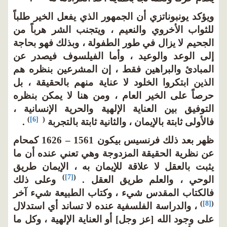
ويؤكد يونبوناتزي أن الجمهور الذي يفعل الخير طلباً
للثواب الأخروي والنعيم ، ويتجنب الشر هرباً من
الجحيم لا يزال في طور الطفولة ، وبذلك فهو بحاجة
إلى الوعد والوعيد ، وأما الفيلسوف فيصدر عن
المبادئ والبراهين فقط ، إن المشرعين بنظره هم
الذين ابتكروا الخلود لا عناية منهم بالحقيقة ، بل
حرصاً على الخير العام ، ومن هنا لا يمكن بنظره
التوفيق بين العناية الإلهية والحرية الإنسانية ،
)
[6]
(
فالأولى ثابتة بالإيمان ، والثانية ثابتة بالتجربة
.
ظهر بعد ذلك فرنسيس بيكون 1561 – 1626 كمحام
عن نظرية الحقيقة المزدوجة وهي تعني عنده أن ما
يثبت بالعقل لا علاقة للإيمان به ، الإيمان طريق
)
[7]
(
الوحي ، والعلم طريق العقل .
وعلى ذلك
فالكتاب المقدس شيء ، وكتاب الطبيعة شيء آخر
)
[8]
(
، والدراسة الفلسفية عنده لا تساند أي استدلال
على وجود الله [عز وجل] أو العناية الإلهية ، وكل ما