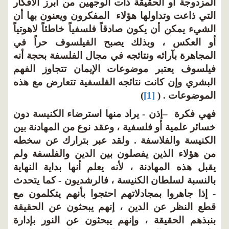
المزدوجة أو الحقيقة ذات الوجهين من أبرز الأفكار
التي ذاعت وتداولها هؤلاء المفكرون ويعنون بها أن
الشيء يمكن أن يكون صادقاً فلسفياً خاطئاً لاهوتياً
أو العكس ، وبذلك يصبح الفيلسوف حراً في
المجاهرة بآرائه ونتائجه في مجال الفلسفة بحجة أنه
فيلسوف يعتبر موضوعات الإيمان تتجاوز الفهم
البشري وإن كانت نتائجه الفلسفية تتعارض مع هذه
الموضوعات . (
[1]
)
فهي فكرة –إذن - يراد منها استرضاء الكنيسة دون
خسائر علمية أو فلسفية ، وعقد نوع من المهادنة بين
الكنيسة والفلاسفة . ولقد عبر بترارك عن سخطه
من هؤلاء الذين يفصلون بين الدين والفلسفة ولم
يقبل هذه المهادنة ، لأنه يعلم أنها بداية النهاية
بالنسبة لسلطان الكنيسة ، فالرشديون - كما يتحدث
- إذا جاهروا بمجادلاتهم احتجوا بأنهم يتكلمون مع
قطع النظر عن الدين ، إنهم يبحثون عن الحقيقة
بنبذهم الحقيقة ، وإنهم يبحثون عن النور بإدارة