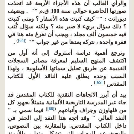
والرأي الغالب أن هذه الأجزاء الأربعة قد اتخذت
صورتها الحاضرة حوالي سنة 300 ق.م "" . ويضيف
ديورانت : "" كيف كتبت هذه الأسفار ؟ ومتى كتبت
؟ ذلك سؤال بريء لا ضير منه ؟ ولكنه سؤال كُتب
فيه خمسون ألف مجلد ، ويجب أن نفرغ منه هنا في
)
[64]
(
فقرة واحدة ، نتركه بعدها من غير جواب ""
.
وترجع أهمية دراسة أستروك إلى أنه أول من
اكتشف المنهج السليم لمعرفة مصادر السجلات
القديمة عن طريق تحليل سماتها الأسلوبية ، ولهذا
السبب وحده يطلق عليه الناقد الأول للكتاب
)
[65]
(
المقدس
.
بيد أن أبرز الاتجاهات النقدية للكتاب المقدس قد
جاء عبر المدرسة التاريخية الألمانية متمثلاً بجهود كل
)
[66]
(
من فلهاوزن وجراف وأتباعهم
فيما سمي بـ "
النقد العالي " وقد اتجه هذا النقد إلى الحفر في
داخل الكتاب المقدس، والمقارنة بين النصوص،
والبحث عن المصادر التي تشكل منها ، والأزمنة