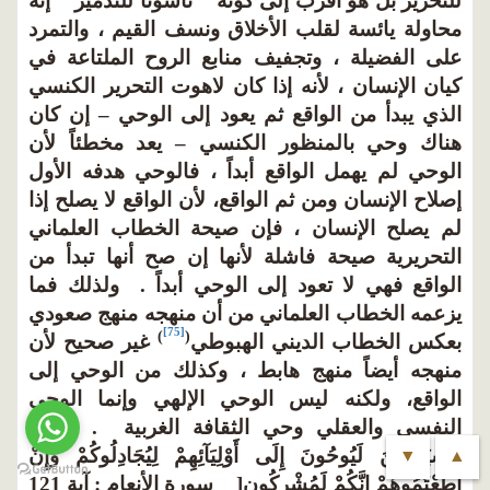
للتحرير بل هو أقرب إلى كونه " ناسوتاً للتدمير " إنه
محاولة يائسة لقلب الأخلاق ونسف القيم ، والتمرد
على الفضيلة ، وتجفيف منابع الروح الملتاعة في
كيان الإنسان ، لأنه إذا كان لاهوت التحرير الكنسي
الذي يبدأ من الواقع ثم يعود إلى الوحي – إن كان
هناك وحي بالمنظور الكنسي – يعد مخطئاً لأن
الوحي لم يهمل الواقع أبداً ، فالوحي هدفه الأول
إصلاح الإنسان ومن ثم الواقع، لأن الواقع لا يصلح إذا
لم يصلح الإنسان ، فإن صيحة الخطاب العلماني
التحريرية صيحة فاشلة لأنها إن صح أنها تبدأ من
الواقع فهي لا تعود إلى الوحي أبداً . ولذلك فما
يزعمه الخطاب العلماني من أن منهجه منهج صعودي
[75]
)
(
بعكس الخطاب الديني الهبوطي
غير صحيح لأن
منهجه أيضاً منهج هابط ، وكذلك من الوحي إلى
الواقع، ولكنه ليس الوحي الإلهي وإنما الوحي
النفسي والعقلي وحي الثقافة الغربية . ]وَإِنَّ
الشَّيَاطِينَ لَيُوحُونَ إِلَى أَوْلِيَآئِهِمْ لِيُجَادِلُوكُمْ وَإِنْ
▼
▲
أَطَعْتُمُوهُمْ إِنَّكُمْ لَمُشْرِكُون[ سورة الأنعام : آية 121