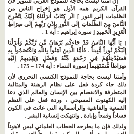
إن أمتنا ليست بحاجة للنموذج الغربي للتنوير لأن
القرآن الكريم همه الأول هو إخراج الناس من
الظلمات إلى النور ] الَر كِتَابٌ أَنزَلْنَاهُ إِلَيْكَ لِتُخْرِجَ
النَّاسَ مِنَ الظُّلُمَاتِ إِلَى النُّورِ بِإِذْنِ رَبِّهِمْ إِلَى صِرَاطِ
الْعَزِيزِ الْحَمِيدِ [ سورة إبراهيم : آية 1 .
] يَا أَيُّهَا النَّاسُ قَدْ جَاءكُم بُرْهَانٌ مِّن رَّبِّكُمْ وَأَنزَلْنَا
إِلَيْكُمْ نُوراً مُّبِيناً . فَأَمَّا الَّذِينَ آمَنُواْ بِاللّهِ وَاعْتَصَمُواْ بِهِ
فَسَيُدْخِلُهُمْ فِي رَحْمَةٍ مِّنْهُ وَفَضْلٍ وَيَهْدِيهِمْ إِلَيْهِ
صِرَاطاً مُّسْتَقِيماً [سورة النساء : آية 174 – 175 .
وأمتنا ليست بحاجة للنموذج الكنسي التحرري لأن
ذلك جاء كردة فعل على نظام الرهبنة والمثالية
المتطرفة والانفصام بين الإنسان والعالم الذي دعا
إليه الكهنوت المسيحي ، وردة فعل على النظم
القمعية والفاشية والرأسمالية التي عاثت في الكون
فساداً وقمعاً وإبادة , وانتهكت إنسانية البشر .
ولذلك فإن ما يطرحه الخطاب العلماني ليس لاهوتاً