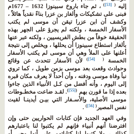
)
[53]
(
إليه
، ثم جاء باروخ سبينوزا 1632 – 1677م
فبنى على تشكيكات وألغاز بن عزرا بناءً نقدياً هائلاً ،
وكشف أن ابن عزرا تيقن أن موسى لم يكتب
الأسفار الخمسة ، ولكنه لم يجرؤ على الجهر بهذه
الحقيقة خوفاً من بطش الفريسيين ، ولكنه عبر عنها
بألغاز استطاع سبينوزا أن يحللها ، ويخلص إلى نتيجة
أعلنها على الملأ وهي أن موسى لم يكتب الأسفار
)
[54]
(
الخمسة
لأن الأسفار تتحدث عن وقائع
وحوادث وقعت بعد موسى بزمن طويل ، كما تروي
نبأ وفاة موسى ودفنه ، وأن أحداً لا يعرف مكان قبره
إلى اليوم ، وأنه أفضل من كـل الأنبياء الذين جاءوا
)
[55]
(
بعده إذا ما قورن بهم
. لقـد ضاعت مخطـوطات
موسى الأصلية، والأسـفار التي بيـن أيدينـا لقيت
)
[56]
(
نفس المصير
.
وفي العهد الجديد فإن كتابات الحواريين حتى وإن
افترضنا أنهم أنبياء فإنهم لم يكتبوا لنا باعتبارهم
كذلك ، ولا كتبوا لنا كتاباتهم على أنها وحي أو