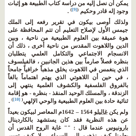
يمكن أن نصل إليه من دراسة كتاب الطبيعة هو إثبات
)
[9]
(
وجود إله قادر وحكيم
.
ولذلك أوصى بيكون في تقرير رفعه إلى الملك
جيمس الأول لإصلاح التعليم أن تتم المحافظة على
هوة عميقة بين العلوم الطبيعية من ناحية ، وبين
الدين واللاهوت المقدس من ناحية أخرى ، ذلك أن
الانسجام الاجتماعي والتكامل العلمي يتطلبان
بنظره فصلاً صارماً بين هذين الجانبين ، فالفيلسوف
الذي ينغمس في اللاهوت يخلق مذهباً خرافياً جامحاً
، في حين أن اللاهوتي الذي يهتم اهتماماً بالغاً
بالفروق الفلسفية والكشوف العلمية ينتهي إلى
الزندقة ، والمسلك الوحيد المنقذ - بنظره - هو إقامة
)
[10]
(
ثنائية حادة بين العلوم الطبيعية والوحي الإلهي
.
ولم يكن
غاليلو
1564 – 1642م المعاصر لبيكون بعيداً
عن هذه النظرية فقد كان يستشهد بالكاردينال
بارونيوس
عندما قال : "" غاية الروح القدس أن
يعلمنا كيف نذهب إلى السماء ، لا كيف تسير