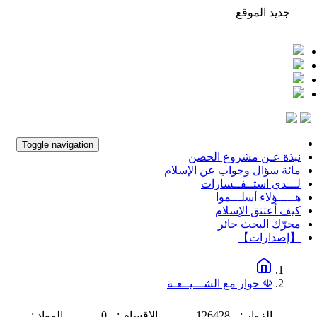
جديد الموقع
من مذكرات ع
Toggle navigation
نبذة عـن مشروع الحصن
مائة سؤال وجواب عن الإسلام
لـــدي استــفــسارات
هـــــؤلاء أسلـــموا
كيف أعتنق الإسلام
محرّك البحث حائر
【إصدارات】
☫ حوار مع الشـــيــعـة
الزوار :
126428
الاقسام :
0
المواد :