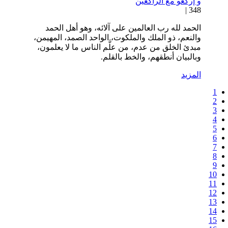
و إركعو مع الراكعين
348 |
الحمد لله رب العالمين على آلائه، وهو أهل الحمد
والنعم، ذو الملك والملكوت، الواحد الصمد، المهيمن،
مبدئ الخلق من عدم، من علَّم الناس ما لا يعلمون،
وبالبيان أنطقهم، والخط بالقلم.
المزيد
1
2
3
4
5
6
7
8
9
10
11
12
13
14
15