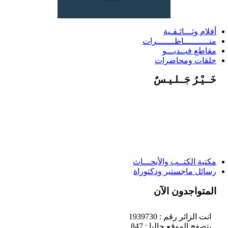
أفلام وثـــائـقـية
منــــــــــاظـــــــرات
مقاطع فيــديـــو
حلقات ومحاضرات
خَــيْـرُ جَــلـيـسٌ
مكتبة الكتــب والأبحـــاث
رسائل ماجستير ودكتوراة
المتواجدون الآن
انت الزائر رقم : 1939730
يتصفح الموقع حاليا : 847