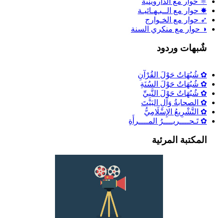
⚛ حوار مع الداروينية
✸ حوار مع الــبـهـائيـة
➶ حوار مع الخـوارج
◑ حوار مع منكري السنة
شٌبهات وردود
✿ شُبُهَاتٌ حَوْلَ القُرْآنِ
✿ شُبُهَاتٌ حَوْلَ السُنَةِ
✿ شُبُهَاتٌ حَوْلَ النَّبِيِّ
✿ الصحابةُ وَآلِ البَيْتَ
✿ التَّشْرِيعُ الإِسْلَامِيُّ
✿ تَـحــــريــــرُ المــــرأَةِ
المكتبة المرئية