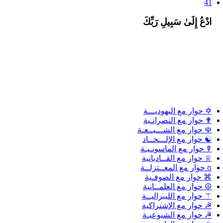
41
ادْعُ إِلَىٰ سَبِيلِ رَبِّكَ
✡ حوار مع اليهوديـــة
✟ حوار مع النصرانـية
☫ حوار مع الشـــيــعـة
☯ حوار مع الإلـــحــاد
☤ حوار مع الماسونـيـة
♕ حوار مع القــاديانية
ʊ حوار مع المعــتزلــة
⌘ حوار مع الصوفـية
☮ حوار مع العلمــانية
⚚ حوار مع الليبراليــة
☭ حوار مع الإشتراكية
☭ حوار مع الشيوعيـة