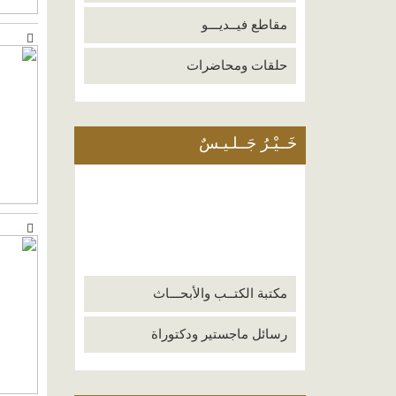
مقاطع فيــديـــو
حلقات ومحاضرات
خَــيْـرُ جَــلـيـسٌ
مكتبة الكتــب والأبحـــاث
رسائل ماجستير ودكتوراة