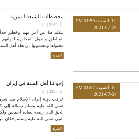
مخططات الشيعة السرية
السبت PM 01:59
3160 |
2021-07-24
نتكلم هنا عن أمر مهم وخطير جداً 
المناطق والدول المجاورة لدولتهم
محتواها ومضمونها , رابطة أهل السن
المزيد
إخواننا أهل السنة في إيران
السبت PM 01:57
3295 |
2021-07-24
عرفت دولة إيران الإسلام منذ شر
صلى الله عليه وسلم رسالة إلى كس
الحق الذي رضيه لعباده أجمعين ول
النبي صلى الله عليه وسلم, فكان م
المزيد