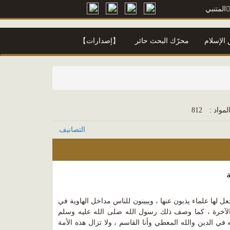
> أ. محمود محمد شاكر
معجم محمود محمد شاكر
=> أ. محمود محمد شاكر
الإسلام
محرّك البحث حائر
【إصدارات】
لمواد :
812
التصانيف
ل لها علماء يذبون عنها ، ويبينون للناس مداخل الهاوية في
ي الآخرة ، كما وصف ذلك رسول الله صلى الله عليه وسلم
ه في الدين والله المعطي وأنا القاسم ، ولا تزال هذه الأمة