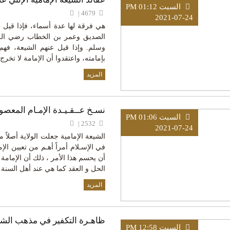
السبت PM 01:12
4679 |
2021-07-24
هي فرقة لها عدة أسماء، فإذا قيل 
الصديق وعمر بن الخطاب رضي الله
وسلم. وإذا قيل عنهم الشيعة، فهم
بإمامته، واعتقدوا أن الإمامة لا تخرج 
المزيد
نسـخ عــقـيـدة الإمـام المعصو
السبت PM 01:06
2532 |
2021-07-24
الشيعة الإمامية جعلت الولاية أصلاً 
أن يحسم هذا الأمر ، ذلك أن الإمامة
الحل و العقد كما هي عند أهل السنة و
المزيد
ظاهـرة التكفير في مذهب الشيع
السبت PM 12:58