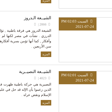
المزيد
الشيــعة الـدروز
السبت PM 02:03
2866 |
2021-07-24
الشيعة الدروز هي فرقة باطنية , تؤل
الدرزي . نشأت في مصر لكنها لم تب
وأفكار , كما أنها تؤمن بسرية أفكارها ,
سن الأربعين .
المزيد
الشيــعة النصيــرية
السبت PM 02:01
4023 |
2021-07-24
النصيرية هي حركة باطنية ظهرت في 
الذين زعموا بأن الإله قد حل في ع
الإسلام ونقض عراه .
المزيد