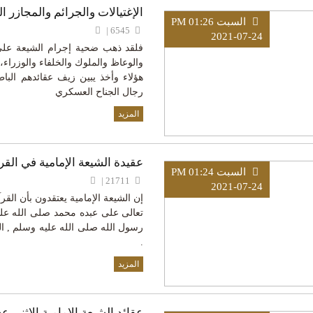
الإغتيالات والجرائم والمجازر 
السبت PM 01:26
6545 |
2021-07-24
فلقد ذهب ضحية إجرام الشيعة على ا
والوعاظ والملوك والخلفاء والوزراء، ح
هؤلاء وأخذ يبين زيف عقائدهم الباط
رجال الجناح العسكري
المزيد
عقيدة الشيعة الإمامية في القر
السبت PM 01:24
21711 |
2021-07-24
إن الشيعة الإمامية يعتقدون بأن القر
تعالى على عبده محمد صلى الله علي
رسول الله صلى الله عليه وسلم , ا
.
المزيد
عقائد الشيعة الإمامية الإثني ع