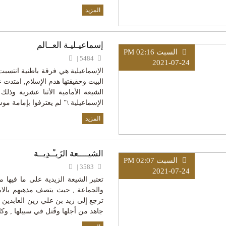
المزيد
إسماعيـليـة العــالم
السبت PM 02:16
5484 |
2021-07-24
الإسماعيلية هي فرقة باطنية انتسبت
البيت وحقيقتها هدم الإسلام, امتدت 
الإسماعيلية \" لم يعترفوا بإمامة م
المزيد
الشيــــعة الزَيـْـدِيــة
السبت PM 02:07
3583 |
2021-07-24
تعتبر الشيعة الزيدية على ما فيه
والجماعة , حيث يتصف مذهبهم بالابت
ترجع إلى زيد بن علي زين العابدين
جاهد من أجلها وقُتل في سبيلها , وك