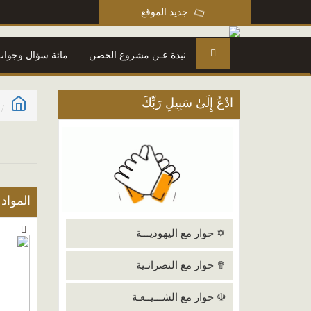
جديد الموقع
نبذة عـن مشروع الحصن
مائة سؤال وجواب
ادْعُ إِلَىٰ سَبِيلِ رَبِّكَ
المواد
✡ حوار مع اليهوديـــة
✟ حوار مع النصرانـية
☫ حوار مع الشـــيــعـة