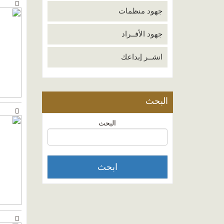
جهود منظمات
جهود الأفــراد
انشــر إبداعك
البحث
البحث