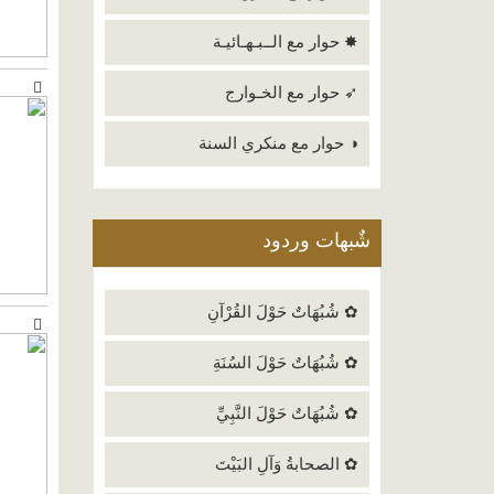
✸ حوار مع الــبـهـائيـة
➶ حوار مع الخـوارج
◑ حوار مع منكري السنة
شٌبهات وردود
✿ شُبُهَاتٌ حَوْلَ القُرْآنِ
✿ شُبُهَاتٌ حَوْلَ السُنَةِ
✿ شُبُهَاتٌ حَوْلَ النَّبِيِّ
✿ الصحابةُ وَآلِ البَيْتَ