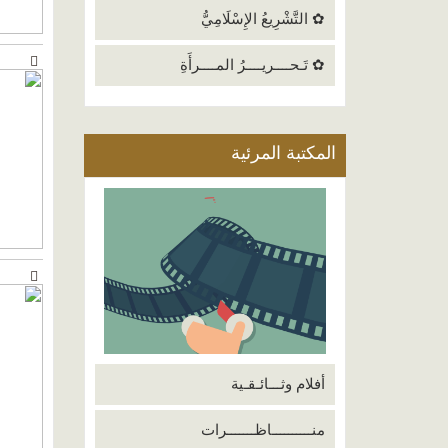
✿ التَّشْرِيعُ الإِسْلَامِيُّ
✿ تَـحــــريــــرُ المــــرأَةِ
المكتبة المرئية
أفلام وثـــائـقـية
منــــــــــاظـــــــرات