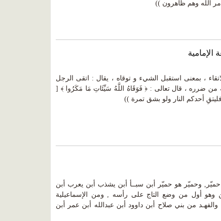
ر الله وهم ظاهرون ))
 الإمامية
تقاء ، بمعنى استقبل الشيء و توقاه ، يقال : اتقى الرجل
رره ، قال تعالى : ﴿ فَوَقَاهُ اللَّهُ سَيِّئَاتِ مَا مَكَرُوا ﴾ [
حميّر, وحميّر هو حميّر أبن سبــأ أبن يشذب أبن يعرب أبن
وهو أول من وضع التاج على رأسه , ومن الإسماعيلية
والفهـد من بني صلاح أبن داوود أبن عبدالله أبن عمر أبن