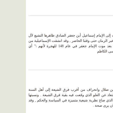
 إلى الإمام إسماعيل أبن جعفر الصادق ظاهرها التشيع لآل
عبر الزمان حتى وقتنا الحاضر , وقد انشقت الإسماعيلية من
الشيعة الأمامية الأثنا عشرية وذلك بعد موت الإمام جعفر في عام 148 للهجرة لأنهم \" أي
وسى الكاظم
ا من ضلال وانحراف من أقرب فرق الشيعة إلى أهل السنة
عاد عن الغلو الذي وقعت فيه بقية فرق الشيعة . ونسبتها
 الذي صاغ نظرية شيعية متميزة في السياسة والحكم , وقد
ان يرى صحة .