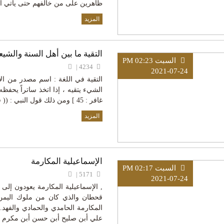
ظاهرين على من خالفهم حتى يأتي أم
المزيد
التقية ما بين أهل السنة والشيعة
السبت PM 02:23
4234 |
2021-07-24
التقية في اللغة : اسم مصدر من الا
الشيء يتقيه ، إذا اتخذ ساتراً يحفظه من ض
غافر : 45 ] ومن ذلك قول النبي : (( فليتقِ أحدكم النار ولو بشق تمرة ))
المزيد
الإسماعيلية المكارمة
السبت PM 02:17
5171 |
2021-07-24
, الإسماعيلية المكارمة يعودون إلى 
قحطان والذي كان من ملوك اليمن 
المكارمة الحامدي والحمادي والفهد. 
علي أبن صليح أبن حسن أبن مكرم