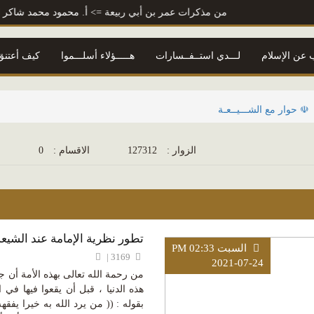
من مذكرات عمر بن أبي ربيعة
=> أ. محمود محمد شاكر
المتنبي
=
 عن الإسلام
لـــدي استــفــسارات
هـــــؤلاء أسلـــموا
كيف أعتنق 
☫ حوار مع الشـــيــعـة
الزوار :
127312
الاقسام :
0
ا
تطور نظرية الإمامة عند الشيعة
السبت PM 02:33
3169 |
2021-07-24
من رحمة الله تعالى بهذه الأمة أن جع
هذه الدنيا ، قبل أن يقعوا فيها ف
بقوله : (( من يرد الله به خيرا يفقه