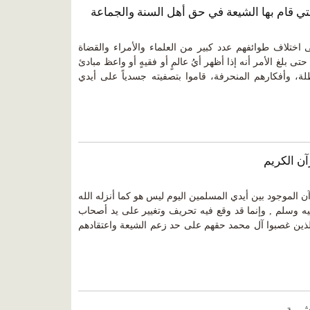
التي قام بها الشيعة في حق أهل السنة والجماعة
ختلاف طوائفهم عدد كبير من العلماء والأمراء والقضاة
تى بلغ الأمر أنه إذا أظهر أيُ عالمٍ أو فقيهٍ أو واعظ مبادئ
لة، وأفكارهم المنحرفة، قاموا بتصفيته جسدياً على أيدي
آن الكريم
آن الموجود بين أيدي المسلمين اليوم ليس هو كما أنزله الله
ه وسلم , وإنما قد وقع فيه تحريف وتغيير على يد أصحاب
لذين غصبوا آل محمد حقهم على حد زعم الشيعة واعتقادهم
شرية