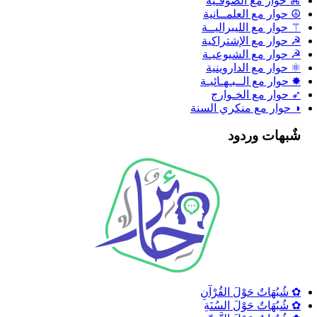
⌘ حوار مع الصوفـية
☮ حوار مع العلمــانية
⚚ حوار مع الليبراليــة
☭ حوار مع الإشتراكية
☭ حوار مع الشيوعيـة
⚛ حوار مع الداروينية
✸ حوار مع الــبـهـائيـة
➶ حوار مع الخـوارج
◑ حوار مع منكري السنة
شٌبهات وردود
✿ شُبُهَاتٌ حَوْلَ القُرْآنِ
✿ شُبُهَاتٌ حَوْلَ السُنَةِ