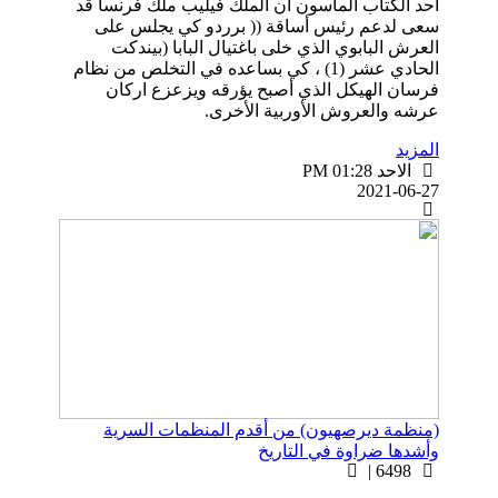
أحد الكتاب الماسون أن الملك فيليب ملك فرنسا قد
سعى لدعم رئيس أساقة (( برردو کي يجلس على
العرش البابوي الذي خلى باغتيال البابا (بيندكت
الحادي عشر (1) ، کي بساعده في التخلص من نظام
فرسان الهيكل الذي أصبح يؤرقه ويزعزع اركان
عرشه والعروش الأوربية الأخرى.
المزيد
الاحد PM 01:28
2021-06-27
(منظمة ديرصهيون) من أقدم المنظمات السرية
وأشدها ضراوة في التاريخ
6498 |