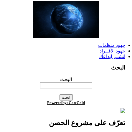
جهود منظمات
جهود الأفــراد
انشــر إبداعك
البحث
البحث
Powered by: GateGold
تعرّف على مشروع الحصن