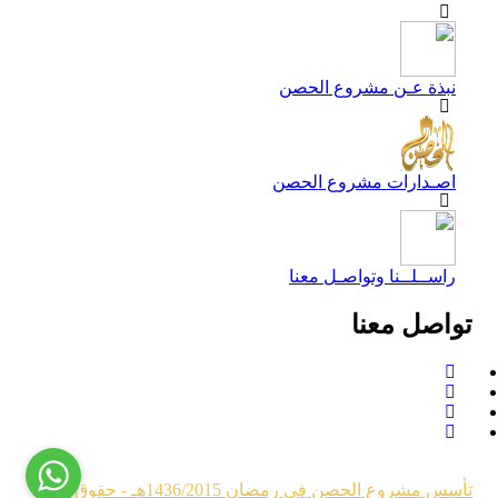
نبذة عـن مشروع الحصن
اصـدارات مشروع الحصن
راســلــنا وتواصـل معنا
تواصل معنا
تأسس مشروع الحصن في رمضان 1436/2015هـ - حقوق