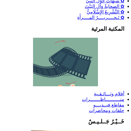
✿ شُبُهَاتٌ حَوْلَ النَّبِيِّ
✿ الصحابةُ وَآلِ البَيْتَ
✿ التَّشْرِيعُ الإِسْلَامِيُّ
✿ تَـحــــريــــرُ المــــرأَةِ
المكتبة المرئية
أفلام وثـــائـقـية
منــــــــــاظـــــــرات
مقاطع فيــديـــو
حلقات ومحاضرات
خَــيْـرُ جَــلـيـسٌ