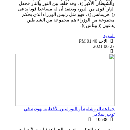
والشيطان الأكبر )) ، وقد خلط بين النور والنار فجعل
النار أقوى من النور، ويعتقد أن له مساعدا قويا يدعى
(( أهريمانس )) ، فهو مثل رئيس الوزراء الذي يحكم
مجموعة من الوزراء هم مجموعة من الشياطين
يدعون (( بيتاش )) .
المزيد
الاحد PM 01:40
2021-06-27
جماعة الروشانية أو النورانيين الأفغانية يهودية في
ثوب إسلامي
10538 |
منصور عبد الحكيم مؤسس الجماعة (بايزيد الأنصاري