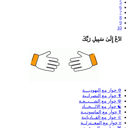
5
6
7
8
9
10
ادْعُ إِلَىٰ سَبِيلِ رَبِّكَ
✡ حوار مع اليهوديـــة
✟ حوار مع النصرانـية
☫ حوار مع الشـــيــعـة
☯ حوار مع الإلـــحــاد
☤ حوار مع الماسونـيـة
♕ حوار مع القــاديانية
ʊ حوار مع المعــتزلــة