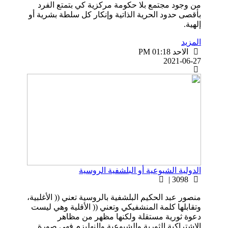
من وجود مجتمع بلا حكومة مركزية کي بتمتع الفرد
بأقصى حدود الحرية الذاتية وإنكار كل سلطة بشرية أو
إلهية.
المزيد
الاحد PM 01:18
2021-06-27
الدولية الشيوعية أو البلشفية الروسية
3098 |
منصور عبد الحكيم البلشفية بالروسية تعني (( الأغلبية،
وتقابلها كلمة المنشفيكي وتعني (( الأقلية وهي ليست
دعوة ثورية مستقلة ولكنها مظهر من مظاهر
الاشتراكية الثورية والشيوعية والنهليزم فهي صورة