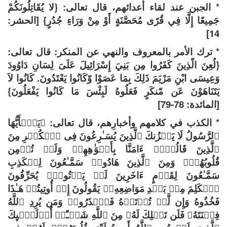
* الجبن عند لقاء أعدائهم، قال تعالى: {لا يُقَاتِلُونَكُمْ
جَمِيعًا إِلَّا فِي قُرًى مُحَصَّنَةٍ أَوْ مِنْ وَرَاءِ جُدُرٍ} [الحشر:
14]
* ترك الأمر بالمعروف والنهي عن المنكر: قال تعالى:
{لُعِنَ الّذِينَ كَفَرُوا مِن بَنِيَ إِسْرَائِيلَ عَلَىَ لِسَانِ دَاوُودَ
وَعِيسَى ابْنِ مَرْيَمَ ذَلِكَ بِمَا عَصَوْا وّكَانُوا يَعْتَدُونَ. كَانُوا لاَ
يَتَنَاهَوْنَ عَن مّنكَرٍ فَعَلُوهُ لَبِئْسَ مَا كَانُوا يَفْعَلُونَ}
[المائدة: 78-79]
* الكذب في كلامهم وأخبارِهم، قال تعالى: ﴿یَـٰۤأَیُّهَا
ٱلرَّسُولُ لَا یَحۡزُنكَ ٱلَّذِینَ یُسَـٰرِعُونَ فِی ٱلۡكُفۡرِ مِنَ
ٱلَّذِینَ قَالُوۤا۟ ءَامَنَّا بِأَفۡوَ ٰ⁠هِهِمۡ وَلَمۡ تُؤۡمِن
قُلُوبُهُمۡۛ وَمِنَ ٱلَّذِینَ هَادُوا۟ سَمَّـٰعُونَ لِلۡكَذِبِ
سَمَّـٰعُونَ لِقَوۡمٍ ءَاخَرِینَ لَمۡ یَأۡتُوكَۖ یُحَرِّفُونَ
ٱلۡكَلِمَ مِنۢ بَعۡدِ مَوَاضِعِهِۦۖ یَقُولُونَ إِنۡ أُوتِیتُمۡ هَـٰذَا
فَخُذُوهُ وَإِن لَّمۡ تُؤۡتَوۡهُ فَٱحۡذَرُوا۟ وَمَن یُرِدِ ٱللَّهُ
فِتۡنَتَهُۥ فَلَن تَمۡلِكَ لَهُۥ مِنَ ٱللَّهِ شَیۡـًٔاۚ أُو۟لَـٰۤىِٕكَ