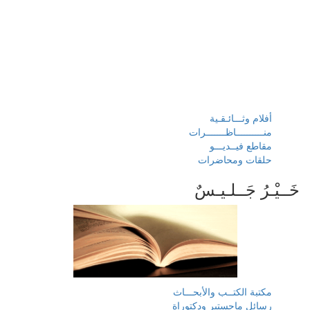
أفلام وثـــائـقـية
منــــــــــاظـــــــرات
مقاطع فيــديـــو
حلقات ومحاضرات
خَــيْـرُ جَــلـيـسٌ
مكتبة الكتــب والأبحـــاث
رسائل ماجستير ودكتوراة