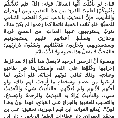
قيل: لو تأمَّلْتَ أيُّها السائلُ قوله: {قُلْ فَلِمَ يُعَذِّبُكُمْ
بِذُنُوبِكُمْ} لعلمتَ الفرقَ بين هذا التعذيبِ وبين الهجران
والتأديب، فإنَّ التعذيبَ بالذنب ثمرةُ الغَضَب المُنافي
للمحبَّةِ، فلو كانت المَحبةُ قائمةً كما زعموا لم يكنْ هناكَ
ذنوبٌ يستوجبون عليها العذابَ، من المسخِ قردةً
وخنازيرَ، وتسلُّطِ أعدائهم عليهم يستبيحونهم
ويستعبدونهم، ويُخرِّبون مُتعَبَّدَاتِهم ويَسْبُونَ ذرارِيَهم؛
فالمُحبُّ لا يفعلُ هذا بحبيبِه ولا الأبُ بابْنهِ.
ومعلومٌ أنَّ الرحمن الرحيم لا يفعلُ هذا بأمَّةٍ إلا بعد فَرْط
إجرامِها وعُتُوِّها على الله، واستكبارِها عن طاعتِهِ
وعبادتِه، وذلك يُنافي كونَهم أحبابَهُ، فلو أحبُّوه لما
ارتكبوا من غضبهِ وسَخَطِهِ ما أوجبَ لهم ذلك، ولو
أحبَّهم لأدَّبهم ولم يُعذِّبْهم، فالتأَديبُ شيءٌ والتَّعذيبُ
شيء، والتأديبُ يُرادُ به التهذيبُ والرحمةُ والإصلاحُ،
والتعذيب للعقوبةِ والجزاءِ على القبائحِ، فهذا لونٌ وهذا
لونٌ". [بدائع الفوائد، ابن قيم الجوزية، تحقيق: علي بن
محمّد العمران، دار عطاءات العلم/ الرياض - دار ابن