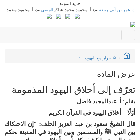
جديد الموقع
أبي ربيعة
=> أ. محمود محمد شاكر
المتنبي
=> أ. محمود محمد شاكر
معجم مح
Toggle
navigation
✡ حوار مع اليهوديـــة
عرض المادة
تعرّف إلى أخلاق اليهود المذمومة
بقلم: أ. عبدالمجيد فاضل
أوَّلًا – أخلاق اليهود في القرآن الكريم
قال الشيخُ سعود بن عبد العزيز الخلف: "إن الاحتكاك
بين النبي ﷺ والمسلمين وبين اليهود في المدينة بحكم
وجود اليهود بها كشف كثيراً من أخلاقهم وسماتهم.