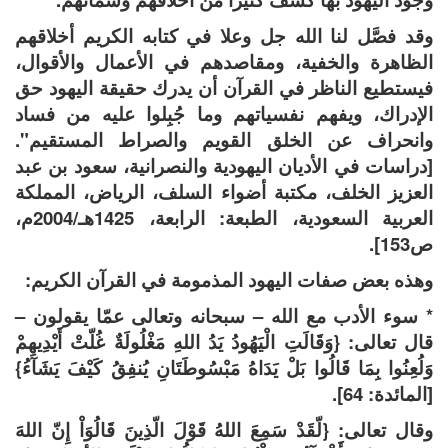
وقد فصَّل لنا الله جل وعلا في كتابه الكريم أخلاقهم
الظاهرة والخفية، ومقاصدهم في الأعمال والأقوال،
فيستطيع الناظر في القرآن أن يدرك حقيقة اليهود حق
الإدراك، ويفهم نفسياتهم وما جُبِلوا عليه من فساد
وانحراف عن الخلق القويم والصراط المستقيم".
[دراسات في الأديان اليهودية والنصرانية، سعود بن عبد
العزيز الخلف، مكتبة أضواء السلف، الرياض، المملكة
العربية السعودية، الطبعة: الرابعة، 1425هـ/2004م،
ص153].
وهذه بعض صفات اليهود المذمومة في القرآن الكريم:
* سوء الأدب مع الله – سبحانه وتعالى عمّا يقولون –
قال تعالى: {وَقَالَتِ الْيَهُودُ يَدُ اللهِ مَغْلُولَةٌ غُلّتْ أَيْدِيهِمْ
وَلُعِنُوا بِمَا قَالُوا بَلْ يَدَاهُ مَبْسُوطَتَانِ يُنفِقُ كَيْفَ يَشَآءُ}
[المائدة: 64].
وقال تعالى: {لّقَدْ سَمِعَ اللهُ قَوْلَ الّذِينَ قَالُوَاْ إِنّ اللهَ