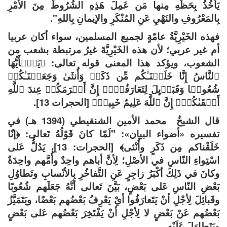
يَأْخُذُ بِحَظِّهِ مِنها مَن عَمِلَ هَذِهِ الشُرُوطَ مِنَ الأمْرِ
بِالمَعْرُوفِ والنَهْيِ عَنِ المُنْكَرِ والإيمانِ بِاللهِ".
فهذه الخَيْرِيَّةُ عامّةٍ لجميع المسلمين، سواء أكان عربيا
أم غير عربي؛ لأن هذه الخَيْرِيَّةَ غيرُ مرتبطة بشعب من
الشعوب، ويؤكد هذا المعنى قوله تعالى: ﴿یَـٰۤأَیُّهَا
ٱلنَّاسُ إِنَّا خَلَقۡنَـٰكُم مِّن ذَكَرࣲ وَأُنثَىٰ وَجَعَلۡنَـٰكُمۡ
شُعُوبࣰا وَقَبَاۤىِٕلَ لِتَعَارَفُوۤا۟ إِنَّ أَكۡرَمَكُمۡ عِندَ ٱللَّهِ
أَتۡقَىٰكُمۡۚ إِنَّ ٱللَّهَ عَلِیمٌ خَبِیرࣱ﴾ [الحجرات 13].
قال الشيخُ محمد الأمين الشنقيطي (1394 هـ) في
تفسيره «أضواء البيان»: "لَمّا كانَ قَوْلُهُ تَعالى: ﴿إنّا
خَلَقْناكم مِن ذَكَرٍ وأُنْثى﴾ [الحجرات: 13]، يَدُلُّ عَلى
اسْتِواءِ النّاسِ في الأصْلِ؛ لِأنَّ أباهم واحِدٌ وأُمَّهم واحِدَةٌ
وكانَ في ذَلِكَ أكْبَرُ زاجِرٍ عَنِ التَّفاخُرِ بِالأنْسابِ وتَطاوُلِ
بَعْضِ النّاسِ عَلى بَعْضٍ، بَيَّنَ تَعالى أنَّهُ جَعَلَهم شُعُوبًا
وقَبائِلَ لِأجْلِ أنْ يَتَعارَفُوا أيْ يَعْرِفُ بَعْضُهم بَعْضًا، ويَتَمَيَّزُ
بَعْضُهم عَنْ بَعْضٍ لا لِأجْلِ أنْ يَفْتَخِرَ بَعْضُهم عَلى بَعْضٍ
ويَتَطاوَلَ عَلَيْهِ.