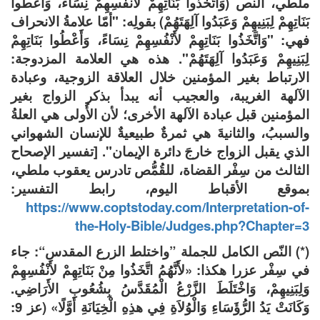
ملطي، النص (وَاتَّخَذُوا بَنَاتِهِمْ لأَنْفُسِهِمْ نِسَاءً، وَأَعْطُوا
بَنَاتِهِمْ لِبَنِيهِمْ وَعَبَدُوا آلِهَتَهُمْ) بقولِه: "أمّا علامةُ الانحراف
فهي: "وَاتَّخَذُوا بَنَاتِهِمْ لأَنْفُسِهِمْ نِسَاءً، وَأَعْطُوا بَنَاتِهِمْ
لِبَنِيهِمْ وَعَبَدُوا آلِهَتَهُمْ". هذه هي العلامة المزدوجة:
الارتباط بغير المؤمنين خلال العلاقة الزوجية، وعبادة
الآلهة الغريبة، والعجيب أنه يبدأ بذكر الزواج بغير
المؤمنين قبل عبادة الآلهة الأخرى؛ لأن الأُولى هي العلةُ
والسببُ، والثانيةَ هي ثمرةٌ طبيعيةٌ للإنسان الشهواني
الذي يقبل الزواج خارجَ دائرة الإيمان". [تفسير الإصحاح
الثالث من سِفْر القضاة، للقُمُّص تادرس يعقوب ملطي،
بموقع الأقباط اليوم، رابط التفسير:
https://www.coptstoday.com/Interpretation-of-
the-Holy-Bible/Judges.php?Chapter=3
(*) النّص الكامل للجملة ”واختلط الزرع المقدس“: جاء
في سِفْر عزرا هكذا: «لأَنَّهُمُ اتَّخَذُوا مِنْ بَنَاتِهِمْ لأَنْفُسِهِمْ
وَلِبَنِيهِمْ، وَاخْتَلَطَ الزَّرْعُ الْمُقَدَّسُ بِشُعُوبِ الأَرَاضِي.
وَكَانَتْ يَدُ الرُّؤَسَاءِ وَالْوُلاَةِ فِي هذِهِ الْخِيَانَةِ أَوَّلًا» (عز 9: