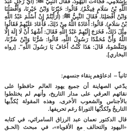
بِإِسْلَامِي، فَجَاءَت الْيَهُودُ، فَقَالَ النَّبِيُّ ﷺ: (أَيُّ رَجُلٍ عَبْدُ
اللَّهِ بْنُ سَلَامٍ فِيكُمْ). قَالُوا: خَيْرُنَا وَابْنُ خَيْرِنَا، وَأَفْضَلُنَا
وَابْنُ أَفْضَلِنَا. فَقَالَ النَّبِيُّ ﷺ: (أَرَأَيْتُمْ إِنْ أَسْلَمَ عَبْدُ اللَّهِ
بْنُ سَلَامٍ). قَالُوا: أَعَاذَهُ اللَّهُ مِنْ ذَلِكَ، فَأَعَادَ عَلَيْهِمْ فَقَالُوا
مِثْلَ ذَلِكَ، فَخَرَجَ إِلَيْهِمْ عَبْدُ اللَّهِ فَقَالَ: أَشْهَدُ أَنْ لَا إِلَهَ إِلَّا
اللَّهُ وَأَنَّ مُحَمَّدًا رَسُولُ اللَّهِ، قَالُوا: شَرُّنَا وَابْنُ شَرِّنَا،
وَتَنَقَّصُوهُ، قَالَ: هَذَا كُنْتُ أَخَافُ يَا رَسُولَ اللَّهِ". [رواه
البخاري].
ثانياً – ادعاؤهم بِنقاء جنسهم:
يدّعي الصهاينة أن جميع يهود العالم حافظوا على
نقائهم العرقي على مدار التاريخ، وأنهم لم يختلطوا
بالأجناس والشعوب الأخرى، وهذه المقولة يُكذِّبها
التاريخُ وتُكذِّبُها التوراةُ رغم تحريفها.
قال الدكتور نعمان عبد الرزاق السامرائي، في كتابه
«اليهود والتحالف مع الأقوياء»، في مبحث (الحـق