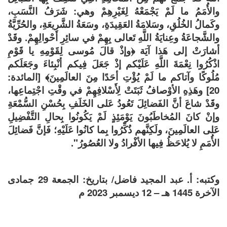
والأُمَمُ ما لَمْ يَجْمَعْهُ لِغَيْرِهِمْ وهي: شَرَفُ النَّسَبِ،
وكَمالُ الخُلُقِ، وسَلامَةُ العَقِيدَةِ، وسَعَةُ الشَّرِيعَةِ، والحُرِّيَّةُ
والشَّجاعَةُ وعِنايَةُ اللَّهِ تَعالى بِهِمْ في سائِرِ أحْوالِهِمْ. وقَدْ
أشارَتْ إلى هَذا آيَة ﴿وإذْ قالَ مُوسى لِقَوْمِهِ يا قَوْمِ
اذْكُرُوا نِعْمَةَ اللَّهِ عَلَيْكم إذْ جَعَلَ فِيكم أنْبِئاءَ وجَعَلَكم
مُلُوكًا وآتاكم ما لَمْ يُؤْتِ أحَدًا مِنَ العالَمِينَ﴾ [المائدة:
20] وهَذِهِ الأوْصافُ ثَبَتَتْ لِأَسْلافِهِمْ في وقْتِ اجْتِماعِها،
وقَدْ شاعَ أنَّ الفَضائِلَ تَعُودُ عَلى الخَلَفِ بِحُسْنِ السُّمْعَةِ
وإنْ كانَ المُخاطَبُونَ يَوْمَئِذٍ لَمْ يَكُونُوا بِحالِ التَّفْضِيلِ
عَلى العالَمِينَ، ولَكِنَّهم ذُكِّرُوا بِما كانُوا عَلَيْهِ؛ فَإنَّ فَضائِلَ
الأُمَمِ لا يُلاحَظُ فِيها الأفْرادُ ولا العُصُورُ".
وكتبه: أ. عبد المجيد فاضل/ بتاريخ: الجمعة 29 جمادى
الآخرة 1445 هـ – 12 ديسمبر 2023 م