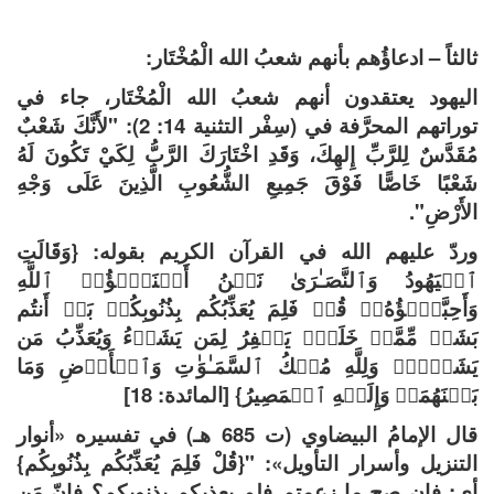
ثالثاً – ادعاؤُهم بأنهم شعبُ الله الْمُخْتَار:
اليهود يعتقدون أنهم شعبُ الله الْمُخْتَار، جاء في
توراتهم المحرَّفة في (سِفْر التثنية 14: 2): "لأَنَّكَ شَعْبٌ
مُقَدَّسٌ لِلرَّبِّ إِلهِكَ، وَقَدِ اخْتَارَكَ الرَّبُّ لِكَيْ تَكُونَ لَهُ
شَعْبًا خَاصًّا فَوْقَ جَمِيعِ الشُّعُوبِ الَّذِينَ عَلَى وَجْهِ
الأَرْضِ".
وردّ عليهم الله في القرآن الكريم بقوله: {وَقَالَتِ
ٱلۡیَهُودُ وَٱلنَّصَـٰرَىٰ نَحۡنُ أَبۡنَـٰۤؤُا۟ ٱللَّهِ
وَأَحِبَّـٰۤؤُهُۥۚ قُلۡ فَلِمَ یُعَذِّبُكُم بِذُنُوبِكُمۖ بَلۡ أَنتُم
بَشَرࣱ مِّمَّنۡ خَلَقَۚ یَغۡفِرُ لِمَن یَشَاۤءُ وَیُعَذِّبُ مَن
یَشَاۤءُۚ وَلِلَّهِ مُلۡكُ ٱلسَّمَـٰوَ ٰ⁠تِ وَٱلۡأَرۡضِ وَمَا
بَیۡنَهُمَاۖ وَإِلَیۡهِ ٱلۡمَصِیرُ} [المائدة: 18]
قال الإمامُ البيضاوي (ت 685 هـ) في تفسيره «أنوار
التنزيل وأسرار التأويل»: "{قُلْ فَلِمَ يُعَذِّبُكُم بِذُنُوبِكُم}
أي: فإن صح ما زعمتم فلم يعذبكم بذنوبكم؟ فإنّ مَن