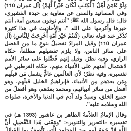
وَلَوْ ءَامَنَ أَهْلُ ٱلْكِتَـٰبِ لَكَانَ خَيْراً لَّهُمْ} (آل عمران 110)
وفي المسانيد والسنن عن معاوية بن حيدة القشيري،
قال: قال رسول الله ﷺ: "أنتم توفون سبعين أمة، أنتم
خيرها وأكرمها على الله "، والأحاديث في هذا كثيرة
تُذْكَر عند قوله تعالى {كُنتُمْ خَيْرَ أُمَّةٍ أُخْرِجَتْ لِلنَّاسِ} (آل
عمران 110) وقيل المرادُ تفضيلٌ بنوعٍ ما مِن الفضل
على سائر الناس، ولا يلزم تفضيلهم مطلقاً، حكاه
الرازي، وفيه نظرٌ، وقيل إنهم فُضِّلوا على سائر الأمم
لاشتمال أمتهم على الأنبياء منهم، حكاه القرطبي في
تفسيره، وفيه نظرٌ؛ لأن العالَمين عامٌّ يشمل مَن قبلَهم
ومَن بعدَهم مِن الأنبياء، فإبراهيمُ الخليل قبلَهم، وهو
أفضل من سائر أنبيائهم، ومحمد بعدَهم، وهو أفضلُ من
جميع الخلق، وسيدُ ولد آدم في الدنيا والآخرة، صلوات
الله وسلامه عليه".
وقال الإمامُ العلاّمةُ الطاهر بن عاشور (1393 هـ) في
تفسيره «التحرير والتنوير»: "ومَعْنى هَذا التَّفْضِيلِ أنَّ
اللَّهَ قَدْ جَمَعَ لَهم مِنَ المَحامِدِ الَّتِي تَتَّصِفُ بِها القَبائِلُ