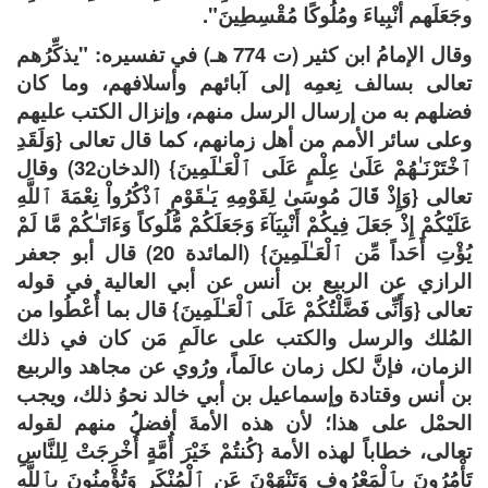
وجَعَلَهم أنْبِياءَ ومُلُوكًا مُقْسِطِينَ".
وقال الإمامُ ابن كثير (ت 774 هـ) في تفسيره: "يذكِّرُهم
تعالى بسالف نِعمِه إلى آبائهم وأسلافهم، وما كان
فضلهم به من إرسال الرسل منهم، وإنزال الكتب عليهم
وعلى سائر الأمم من أهل زمانهم، كما قال تعالى {وَلَقَدِ
ٱخْتَرْنَـٰهُمْ عَلَىٰ عِلْمٍ عَلَى ٱلْعَـٰلَمِينَ} (الدخان32) وقال
تعالى {وَإِذْ قَالَ مُوسَىٰ لِقَوْمِهِ يَـٰقَوْمِ ٱذْكُرُواْ نِعْمَةَ ٱللَّهِ
عَلَيْكُمْ إِذْ جَعَلَ فِيكُمْ أَنْبِيَآءَ وَجَعَلَكُمْ مُّلُوكاً وَءَاتَـٰكُمْ مَّا لَمْ
يُؤْتِ أَحَداً مِّن ٱلْعَـٰلَمِينَ} (المائدة 20) قال أبو جعفر
الرازي عن الربيع بن أنس عن أبي العالية في قوله
تعالى {وَأَنِّى فَضَّلْتُكُمْ عَلَى ٱلْعَـٰلَمِينَ} قال بما أُعْطُوا من
المُلك والرسل والكتب على عالَمِ مَن كان في ذلك
الزمان، فإنَّ لكل زمان عالَماً، ورُوي عن مجاهد والربيع
بن أنس وقتادة وإسماعيل بن أبي خالد نحوُ ذلك، ويجب
الحمْل على هذا؛ لأن هذه الأمةَ أفضلُ منهم لقوله
تعالى، خطاباً لهذه الأمة {كُنتُمْ خَيْرَ أُمَّةٍ أُخْرِجَتْ لِلنَّاسِ
تَأْمُرُونَ بِٱلْمَعْرُوفِ وَتَنْهَوْنَ عَنِ ٱلْمُنْكَرِ وَتُؤْمِنُونَ بِٱللَّهِ