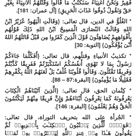
فَقِيرٌ وَنَحْنُ أَغْنِيَآءُ سَنَكْتُبُ مَا قَالُوا وَقَتْلَهُمُ الأنبِيَاءَ بِغَيْرِ
حَقّ وَنَقُولُ ذُوقُوا عَذَابَ الْحَرِيقِ} [آل عمران: 181].
* الغُلُوُّ في الدين، قال تعالى: {وَقَالَتِ الْيَهُودُ عُزَيْرٌ ابْنُ
اللهِ وَقَالَتْ النّصَارَى الْمَسِيحُ ابْنُ اللهِ ذَلِكَ قَوْلُهُم
بِأَفْوَاهِهِمْ يُضَاهِئُونَ قَوْلَ الّذِينَ كَفَرُوا مِن قَبْلُ قَاتَلَهُمُ اللهُ
أَنّىَ يُؤْفَكُونَ} [التوبة: 30]
* تكذيبُ الأنبياءِ وقتلُهم، قال تعالى: {أَفَكُلَّمَا جَاءَكُمْ
رَسُولٌ بِمَا لا تَهْوَى أَنفُسُكُمُ اسْتَكْبَرْتُمْ فَفَرِيقًا كَذَّبْتُمْ
وَفَرِيقًا تَقْتُلُونَ. وَقَالُوا قُلُوبُنَا غُلْفٌ بَلْ لَعَنَهُمُ اللَّهُ بِكُفْرِهِمْ
فَقَلِيلًا مَا يُؤْمِنُونَ} [البقرة:87 – 88].
* كِتْمان الحق، قال تعالى: {الَّذِينَ آتَيْنَاهُمُ الْكِتَابَ
يَعْرِفُونَهُ كَمَا يَعْرِفُونَ أَبْنَاءَهُمْ وَإِنَّ فَرِيقًا مِنْهُمْ لَيَكْتُمُونَ
الْحَقَّ وَهُمْ يَعْلَمُونَ} [البقرة: 146].
* الجُرأة على الله بتحريف التوراة، قال تعالى:
﴿فَوَیۡلࣱ لِّلَّذِینَ یَكۡتُبُونَ ٱلۡكِتَـٰبَ بِأَیۡدِیهِمۡ ثُمَّ
یَقُولُونَ هَـٰذَا مِنۡ عِندِ ٱللَّهِ لِیَشۡتَرُوا۟ بِهِۦ ثَمَنࣰا