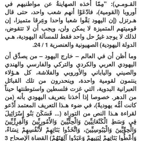
القـومـي): "مِمّا أخذه الصهاينةُ عن مواطنيهم في
أوروبا (القومية)، فادّعَوْا أنهم شعب واحد، حتى قال
هـرتزل (إن اليهود بَقْوا شعبا واحدا وعِرقا متميزا، إن
قوميتهم المتميزة لا يمكن ولن، ويجب أن لا تتقوض،
لذلك لا يوجد غيرُ حل واحد فقط للمسألة اليهودية، هـي
الدولة اليهودية) الصهيونية والعنصرية 1 / 24.
وما أظن أن في العالم – خارج اليهود – من يصدِّق أن
اليهودي العربي والكردي والتركي والفارسي والهندي
والصيني والياباني والأوروبي والفلاشة، كل هـؤلاء
ينتمون لقومية واحدة، وينحدرون من تلك القبائل
العبرانية البدوية، التي غزت فلسطين واستوطنتها حيناً
من الدهر. خصوصا إذا أخذنا بتعريف اليهودي بأنه (من
كانت أمُّه يهوديةً)، في ضوء هـذا التعريف المعتمد أَدْعو
لقراءة هـذا النص من التوراة (... فَسَكَنَ بَنُو إِسْرَائِيلَ
فِي وَسَطِ الْكَنْعَانِيِّينَ وَالْحِثِّيِّينَ وَالأَمُورِيِّينَ وَالْفِرِزِّيِّينَ
وَالْحِوِّيِّينَ وَالْيَبُوسِيِّينَ، وَاتَّخَذُوا بَنَاتِهِمْ لأَنْفُسِهِمْ نِسَاءً،
وَأَعْطُوا بَنَاتِهِمْ لِبَنِيهِمْ وَعَبَدُوا آلِهَتَهُمْ) القضاة الإصحاح 3