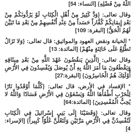
اللَّهُ مِنْ فَضْلِهِ} [النساء: 54]
وقال تعالى: {وَدَّ كَثِيرٌ مِنْ أَهْلِ الْكِتَابِ لَوْ يَرُدُّونَكُمْ مِنْ
بَعْدِ إِيمَانِكُمْ كُفَّاراً حَسَداً مِنْ عِنْدِ أَنْفُسِهِمْ مِنْ بَعْدِ مَا تَبَيَّنَ
لَهُمُ الْحَقُّ} [البقرة: 109]
* الخيانة ونقض العهود والمواثيق: قال تعالى: {وَلا تَزَالُ
تَطَّلِعُ عَلَى خَائِنَةٍ مِنْهُمْ} [المائدة: 13]
وقال تعالى: {الَّذِينَ يَنقُضُونَ عَهْدَ اللَّهِ مِنْ بَعْدِ مِيثَاقِهِ
وَيَقْطَعُونَ مَا أَمَرَ اللَّهُ بِهِ أَنْ يُوصَلَ وَيُفْسِدُونَ فِي الأَرْضِ
أُوْلَئِكَ هُمُ الْخَاسِرُونَ} [البقرة:27]
* الإفساد في الأرض، قال تعالى: {كُلَّمَا أَوْقَدُوا نَارًا
لِلْحَرْبِ أَطْفَأَهَا اللَّهُ وَيَسْعَوْنَ فِي الأَرْضِ فَسَادًا وَاللَّهُ لا
يُحِبُّ الْمُفْسِدِينَ} [المائدة:64]
وقال تعالى: {وَقَضَيْنَا إِلَى بَنِي إِسْرائيلَ فِي الْكِتَابِ
لَتُفْسِدُنَّ فِي الْأَرْضِ مَرَّتَيْنِ وَلَتَعْلُنَّ عُلُوّاً كَبِيراً} [الإسراء:
4]