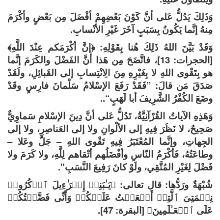
وَذَلِكَ يَدُلُّ عَلى أنَّ كَوْنَ بَعْضِهِمْ أفْضَلَ مِن بَعْضٍ وأكْرَمَ
مِنهُ إنَّما يَكُونُ بِسَبَبٍ آخَرَ غَيْرِ الأنْسابِ.
وَقَدْ بَيَّنَ اللهُ ذَلِكَ هُنا بِقَوْلِهِ: ﴿إنَّ أكْرَمَكم عِنْدَ اللَّهِ﴾
[الحجرات: 13]، فاتَّضَحَ مِن هَذا أنَّ الفَضْلَ والكَرَمَ إنَّما
هو بِتَقْوى اللهِ لا بِغَيْرِهِ مِنَ الِانْتِسابِ إلى القَبائِلِ، ولَقَدْ
صَدَقَ مَن قالَ: ”فَقَدْ رَفَعَ الإسْلامُ سَلْمانَ فارِسٍ وقَدْ
وضَعَ الكُفْرُ الشَّرِيفَ أبا لَهَبٍ“..
وَهَذِهِ الآياتُ القُرْآنِيَّةُ، تَدُلُّ عَلى أنَّ دِينَ الإسْلامِ سَماوِيٌّ
صَحِيحٌ، لا نَظَرَ فِيهِ إلى الألْوانِ ولا إلى العَناصِرِ، ولا إلى
الجِهاتِ، وإنَّما المُعْتَبَرُ فِيهِ تَقْوى اللهِ – جَلَّ وعَلا –
وطاعَتُهُ، فَأكْرَمُ النّاسِ وأفْضَلُهم أتْقاهم لِلَّهِ، ولا كَرَمَ ولا
فَضْلَ لِغَيْرِ المُتَّقِي، ولَوْ كانَ رَفِيعَ النَّسَبِ".
شُبْهَةٌ ورَدُّها: قال تعالى: ﴿یَـٰبَنِیۤ إِسۡرَ ٰ⁠ءِیلَ ٱذۡكُرُوا۟
نِعۡمَتِیَ ٱلَّتِیۤ أَنۡعَمۡتُ عَلَیۡكُمۡ وَأَنِّی فَضَّلۡتُكُمۡ
عَلَى ٱلۡعَـٰلَمِینَ﴾ [البقرة: 47].