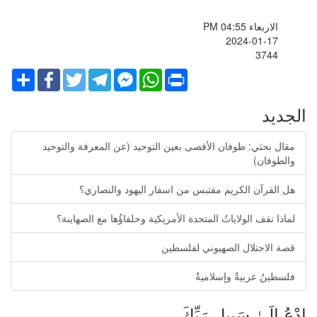
الاربعاء PM 04:55
2024-01-17
3744
Share
Facebook
Twitter
Telegram
Facebook
WhatsApp
Print
Messenger
الجديد
مقال بحثي: طوفان الأقصى بعين التوحيد (عن المعرفة والتوحيد
والطوفان)
هل القرآن الكريم مقتبس من اسفار اليهود والنصاري؟
لماذا تقف الولاياتُ المتحدة الأمريكية وحلفاؤُها مع الصهاينة؟
قصة الاحتلال الصهيوني لفلسطين
فلسطينُ عربيةٌ وإسلاميةٌ
ادْعُ إِلَىٰ سَبِيلِ رَبِّكَ