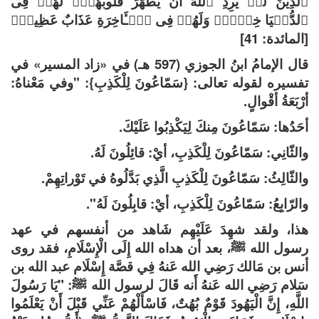
ٱلَّذِینَ لَمۡ یُرِدِ ٱللَّهُ أَن یُطَهِّرَ قُلُوبَهُمۡۚ لَهُمۡ فِی
ٱلدُّنۡیَا خِزۡیࣱۖ وَلَهُمۡ فِی ٱلۡـَٔاخِرَةِ عَذَابٌ عَظِیمࣱ﴾
[المائدة: 41]
قال الإمامُ ابنُ الجوزي (597 هـ) في «زاد المسير» في
تفسيره لقوله تعالى: {سَمّاعُونَ لِلْكَذِبِ}: "وفي مَعْناهُ:
أرْبَعَةُ أقْوالٍ.
أحَدُها: سَمّاعُونَ مِنكَ لِيَكْذِبُوا عَلَيْكَ.
والثّانِي: سَمّاعُونَ لِلْكَذِبِ، أيْ: قائِلُونَ لَهُ.
والثّالِثُ: سَمّاعُونَ لِلْكَذِبِ الَّذِي بَدَّلُوهُ في تَوْراتِهِمْ.
والرّابِعُ: سَمّاعُونَ لِلْكَذِبِ، أيْ: قابِلُونَ لَهُ".
هذا، ولقد شهِدَ عَلَيْهِم شَاهد من أنفسهم في عهد
رسول الله ﷺ، بعد أن هداه الله إِلَى الْإِسْلَامِ، فقد روى
أنس بن مَالك رَضِي الله عَنهُ فِي قصَّة إِسْلَام عبد الله بن
سَلام رَضِي الله عَنهُ أَنه قَالَ لرسول الله ﷺ: "يَا رَسُولَ
اللَّهِ، إِنَّ الْيَهُودَ قَوْمٌ بُهُتٌ، فَاسْأَلْهُمْ عَنِّي قَبْلَ أَنْ يَعْلَمُوا