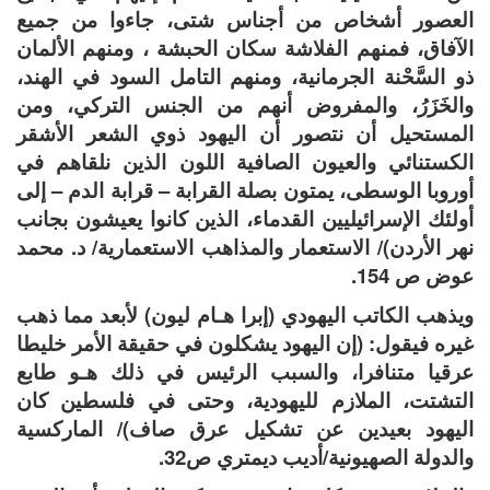
العصور أشخاص من أجناس شتى، جاءوا من جميع
الآفاق، فمنهم الفلاشة سكان الحبشة ، ومنهم الألمان
ذو السَّحْنة الجرمانية، ومنهم التامل السود في الهند،
والخَزَرُ، والمفروض أنهم من الجنس التركي، ومن
المستحيل أن نتصور أن اليهود ذوي الشعر الأشقر
الكستنائي والعيون الصافية اللون الذين نلقاهم في
أوروبا الوسطى، يمتون بصلة القرابة – قرابة الدم – إلى
أولئك الإسرائيليين القدماء، الذين كانوا يعيشون بجانب
نهر الأردن)/ الاستعمار والمذاهب الاستعمارية/ د. محمد
عوض ص 154.
ويذهب الكاتب اليهودي (إبرا هـام ليون) لأبعد مما ذهب
غيره فيقول: (إن اليهود يشكلون في حقيقة الأمر خليطا
عرقيا متنافرا، والسبب الرئيس في ذلك هـو طابع
التشتت، الملازم لليهودية، وحتى في فلسطين كان
اليهود بعيدين عن تشكيل عرق صاف)/ الماركسية
والدولة الصهيونية/أديب ديمتري ص32.