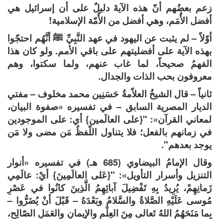
زعم بعضُهم أنّ هذه الآيةَ دليلٌ على أن إسرائيل هي
أفضل الأُمَم، وهي أفضل من الأُمّة الإسلامية!
أوّلاً – لم يثبت عن اليهود في عهد النَّبِيِّ ﷺ أنَّهُم احتجّوا
بهذه الآية على أفضليتهم على باقي الأمم. ولو كان هذا
الفهمُ صحيحاً، لما غاب عنهم، ولما سكتوا، وهم
معروفون بحب الذات والجدال.
ثانياً – قال الشيخُ العلاّمةُ حَسَنِين محمد مخلوف – مفتي
الديار المصرية السابق – في تفسيره «صفوة البيان،
لمعاني القرآن»: "{على العالَمين} أي: على الموجودين
في زمانهم بالفعل؛ فلا يتناول اللّفظُ مَن مضى ولا مَن
يوجد بعدهم".
وقال الإمامُ البيضاوي (685 هـ) في تفسيره «أنوار
التنزيل وأسرار التأويل»: "{عَلى العالَمِينَ} أيْ: عالَمِي
زَمانِهِمْ، يُرِيدُ بِهِ تَفْضِيلَ آبائِهِمُ الَّذِينَ كانُوا في عَصْرِ
مُوسى عَلَيْهِ الصَّلاةُ والسَّلامُ وبَعْدَهُ – قَبْلَ أنْ يُضَرُّوا –
بِما مَنَحَهُمُ اللهُ تَعالى مِنَ العِلْمِ والإيمانِ والعَمَلِ الصّالِحِ،