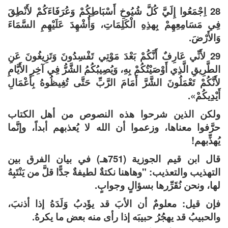
28 اِجْمَعُوا إِلَيَّ كُلَّ شُيُوخِ أَسْبَاطِكُمْ وَعُرَفَاءَكُمْ لأَنْطِقَ
فِي مَسَامِعِهِمْ بِهذِهِ الْكَلِمَاتِ، وَأُشْهِدَ عَلَيْهِمِ السَّمَاءَ
وَالأَرْضَ.
29 لأَنِّي عَارِفٌ أَنَّكُمْ بَعْدَ مَوْتِي تَفْسِدُونَ وَتَزِيغُونَ عَنِ
الطَّرِيقِ الَّذِي أَوْصَيْتُكُمْ بِهِ، وَيُصِيبُكُمُ الشَّرُّ فِي آخِرِ الأَيَّامِ
لأَنَّكُمْ تَعْمَلُونَ الشَّرَّ أَمَامَ الرَّبِّ حَتَّى تُغِيظُوهُ بِأَعْمَالِ
أَيْدِيكُمْ».
ولكن الذين شرحوا هذه النصوص من أهل الكتاب
حرَّفوا معناها، وزعموا أن الله لا يُعذبهم أبداً، وإنَّما
يُهذِّبهم!
قال ابن قيم الجوزية (751هـ) في بيان الفرق بين
التهذيب والتعذيب: "وهاهنا نكتةٌ لطيفةٌ جدًّا قلَّ من يَنْتَبِهُ
لها، ونحن نُقَرِّرها بسؤالٍ وجوابٍ.
فإن قيل: معلومٌ أن الأبَ قد يؤَدبُ وَلَدَهُ إذا أذنبَ،
والحبيبُ قد يهجُرُ حبيبَه إذا رأى منه بعض ما يكرهُ.