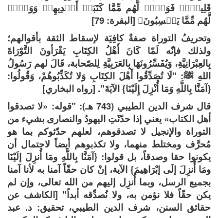
قَلِیلࣰاۖ فَوَیۡلࣱ لَّهُم مِّمَّا كَتَبَتۡ أَیۡدِیهِمۡ وَوَیۡلࣱ
لَّهُم مِّمَّا یَكۡسِبُونَ﴾ [البقرة: 79]
وتحريفُ التوراة صفةٌ كافِيَة لإسقاط الثقة بأقوالهم؛
ولذلك فإنّه لَمّا كَانَ أَهْلُ الكِتَابِ يَقْرَأونَ التَّوْرَاةَ
بِالعِبْرَانِيَّةِ، وَيُفَسِّرُونَهَا بِالعَرَبِيَّةِ لِلصّحابة، قَالَ لهم رَسُولُ
اللهِ ﷺ: "لَا تُصَدِّقُوا أَهْلَ الكِتَابِ وَلا تُكَذِّبُوهُمْ، وَقُولُوا:
{آمَنَّا بِاللَّهِ وَمَا أُنْزِلَ إِلَيْنَا} الآيَةَ". [رواه البخاري]
قال شرف الدين الطيبي (743 هـ): "قوله: «لا تصدقوا
أهل الكتاب» يعني إذا حدّثَتِ اليهودُ والنصارى بشيء من
التوراة والإنجيل لا تصدقوهم، لعلهم حدّثوكم بما هو
مُحرَّف ومختلط منهما، ولا تكذبوهم أيضاً لاحتمال أن
يكونوا حقا وصدقاً، بل قولوا: {آمَنَّا بِاللَّهِ ومَا أُنزِلَ إلَيْنَا
ومَا أُنزِلَ إلَى إبْرَاهِيمَ} الآية، إنْ كان حقّاً آمنا به لأنا آمنا
بجميع الرسل، وبما أُنزِل إليهم من الله تعالى، وإن لم
يكن حقّاً فلا نؤمن به، ولا نُصدِّقه أبداً" [الكاشف عن
حقائق السنن، شرف الدين الطيبي، تحقيق: د. عبد