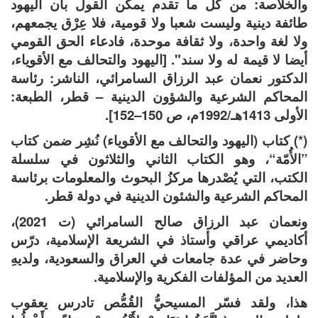
والخلاصة: من كل ما تقدم يمكن القول بأن اليهود
طائفة دينية وليست شعبا ولا قومية، فلا عِرْق يجمعهم،
ولا لغة واحدة، ولا ثقافة موحدة، فادعاء الحق القومي
أيضا لا قيمة له ولا سند". [اليهود والتحالف مع الأقوياء،
الدكتور نعمان عبد الرزاق السامرائي، الناشر: رئاسة
المحاكم الشرعية والشؤون الدينية – قطر، الطبعة:
الأولى 1413هـ/1992م، ص 150–152].
(*) كتاب (اليهود والتحالف مع الأقوياء) نُشِر ضمن كتاب
”الأُمّة“، وهو الكتاب الثاني والثلاثون في سلسلة
الكتب، التي يُصْدرها مركزُ البحوث والمعلومات برئاسة
المحاكم الشرعية والشئون الدينية في دولة قطر.
ونعمان عبد الرزاق صالح السامرائي (ت 2021)،
أكاديمي عراقي وأستاذ في الشريعة الإسلامية، درّس
وحاضر في عدة جامعات في العراق والسعودية، ولديهِ
العديد من المؤلفات الفكرية والإسلامية.
هذا، ولقد فسّر المسيحيُّ القُمُّص تادرس يعقوب