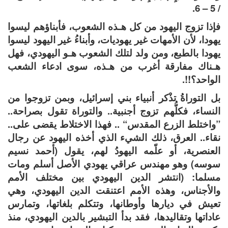
/ 5 – 6.
فإذا تزوج اليهود من كل هـذه الشعوب، فأبناؤهم ليسوا
يهودا، لأن الأمهات غير يهوديات، وأبناءُ غير اليهود ليسوا
يهودا بالطبع، ومن ولد لتلك الشعوب هـو اليهودي، فهل
هـناك مفارقة أغرب من هـذه، سوى ادعاء الشعب
الواحد؟!!.
بل التوراةُ تذْكر أنبياء بني إسرائيل، وبمن تزوجوا من
النساء، فكلُّهم تزوج أجنبية.. والتوراة تقول بصراحة..
”واختلط الزرع المقدس“ .. فهذا الاختلاط يقضى على..
نقاء.. العرق، ذلك الشيء الذي أخذه اليهود عن رجال
العنصرية، أو علّمه اليهودُ لهم، يقول (أحمد نسيم
سوسه) وهو مهندس عراقي يهودي الأصل أسلم ومات
مسلما: (انتشر الدين اليهودي بين مختلف الأمم
والأجناس، وهذه الأمم اعتنقت الدين اليهودي، وهي
تعيش في ديارها وأوطانها، وتتكلم بلغاتها، وتمارس
عاداتها وتقاليدها، فقد بدأ التبشير بالدين اليهودي، منذ