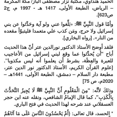
الحميد هنداوي، مكتبة نزار مصطفى الباز/ مكة المكرمة
– الرياض، الطبعة الأولى، 1417 هـ - 1997 م، ج2
ص623].
وأمّا قول النَّبِيِّ ﷺ: «بَلِّغوا عني ولو آية وحَدِّثوا عن بني
إسرائيل ولا حرج، ومَن كذب علي متعمدا فليتبوّأ مقعده
من النار». [رواه البخاري].
فلقد أوضح الأستاذ الدكتور نورالدين عتر أنّ هذا الحديث
أباح "أن يُحدِّثوا عما وقع لبني إسرائيل من الأعاجيب
للعبرة والعِظَة، بشرط أن يعلموا أنه ليس مكذوبا”.
[علوم القرآن الكريم، الأستاذ الدكتور نور الدين عتر،
مطبعة دار السلام – دمشق، الطبعة الأولى، 1441هـ –
2020م، ص 75]
وذلكَ لأنَّه: "مِنَ الْمَعْلُومِ أَنَّ النَّبِيَّ ﷺ لَا يُجِيزُ التَّحَدُّثَ
بِالْكَذِبِ"، كما قال الإمامُ الشافعي، ونقله عنه ابن حجر
العسقلاني عند شرحه لهذا الحديث في فتح الباري.
* الحسد، قال تعالى: {أَمْ يَحْسُدُونَ النَّاسَ عَلَى مَا آتَاهُمُ