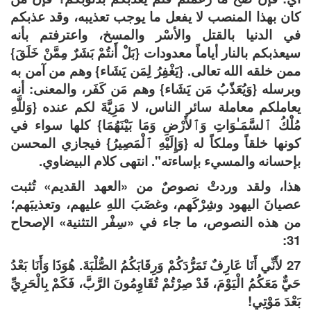
كان بهذا المنصب لا يفعل ما يوجب تعذيبه، وقد عذبكم
في الدنيا بالقتل والأسْر والمسخ، واعترفتم بأنه
سيعذبكم بالنار أياماً معدودات {بَلْ أَنتُمْ بَشَرٌ مِمَّنْ خَلَقَ}
ممن خلقه الله تعالى. {يَغْفِرُ لِمَن يَشَاء} وهم من آمن به
وبرسله {وَيُعَذّبُ مَن يَشَاء} وهم مَن كَفَر، والمعنى: أنه
يعاملكم معاملة سائر الناس، لا مَزِيَّةَ لكم عنده {وَللَّهِ
مُلْكُ ٱلسَّمَـٰوَاتِ وَٱلأَرْضِ وَمَا بَيْنَهُمَا} كلها سواء في
كونها خلقاً وملكاً له {وَإِلَيْهِ ٱلْمَصِيرُ} فيجازي المحسن
بإحسانه والمسيء بإساءته". انتهى كلام البيضاوي.
هذا، ولقد وردتْ نصوصٌ من «العهد القديم» تُثبت
عصيانَ اليهود وشِرْكَهم، وغضَبَ اللهِ عليهم، وتعذيبَهم؛
من هذه النصوص، ما جاء في «سِفْر التثنية» الإصحاح
31:
27 لأَنِّي أَنَا عَارِفٌ تَمَرُّدَكُمْ وَرِقَابَكُمُ الصُّلْبَةَ. هُوَذَا وَأَنَا بَعْدُ
حَيٌّ مَعَكُمُ الْيَوْمَ، قَدْ صِرْتُمْ تُقَاوِمُونَ الرَّبَّ، فَكَمْ بِالْحَرِيِّ
بَعْدَ مَوْتِي!