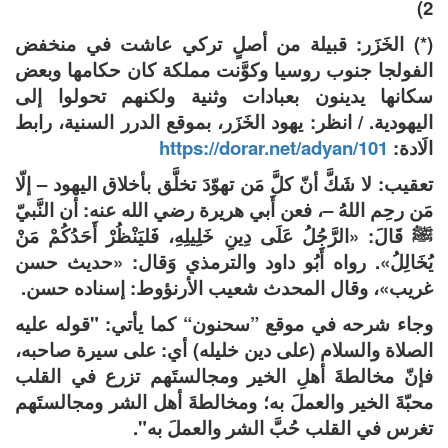
2)
(*) الخَزَر: قبيلة من أصلٍ تركي عاشت في منخفض
الفولجا جنوب روسيا وكوَّنت مملكة كان حكامها وبعض
سكانها يدينون بعبادات وثنية ولكنهم تحولوا إلى
اليهودية. / انظر: يهود الخَزَر، بموقع الدرر السنية، رابط
الَادة:
https://dorar.net/adyan/101
تعقيب: لا شَكَّ أنّ كلَّ مَن تهوّدَ تخلَّق بأخلاق اليهود – إلّا
مَن رحِم اللهُ –، فعن أَبي هريرة رضي الله عنه: أن النَّبيّ
ﷺ قَالَ: «الرَّجُلُ عَلَى دِينِ خَلِيلِهِ، فَليَنْظُرْ أَحَدُكُمْ مَنْ
يُخَالِلُ». رواه أَبُو داود والترمذي وَقال: «حديث حسن
غريب»، وقال المحدث شعيب الأرنؤوط: إسناده حسن.
وجاء شرحه في موقع ”سحنون“ كما يأتي: "قوله عليه
الصلاة والسلام (على دين خليله) أي: على سيرة صاحبه،
فإنّ مخالطةَ أهلِ الخير ومجالستَهم تزرع في القلب
محبّةَ الخير والعملَ به؛ ومخالطةَ أهل الشر ومجالستَهم
تغرس في القلب حُبَّ الشر والعملَ به".