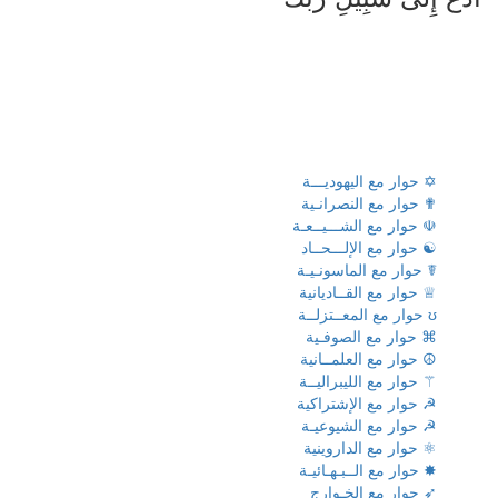
✡ حوار مع اليهوديـــة
✟ حوار مع النصرانـية
☫ حوار مع الشـــيــعـة
☯ حوار مع الإلـــحــاد
☤ حوار مع الماسونـيـة
♕ حوار مع القــاديانية
ʊ حوار مع المعــتزلــة
⌘ حوار مع الصوفـية
☮ حوار مع العلمــانية
⚚ حوار مع الليبراليــة
☭ حوار مع الإشتراكية
☭ حوار مع الشيوعيـة
⚛ حوار مع الداروينية
✸ حوار مع الــبـهـائيـة
➶ حوار مع الخـوارج