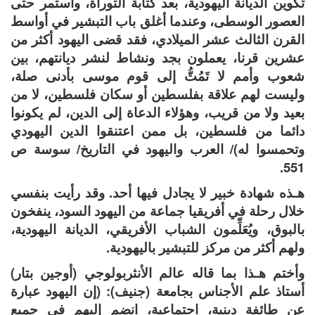
تكوين الديانة اليهودية، بعد كتابة التوراة، واستمر حتى
العصور الوسطى، وعندما أغلق باب التبشير في أواسط
القرن الثالث عشر الميلادي، فقد قضى اليهود أكثر من
عشرين قرنا، يعملون بجد ونشاط لنشر ديانتهم، بين
شعوب وأمم لا تَمُتُّ إلى قوم موسى بأدنى صلة،
وليست لهم علاقة بفلسطين أو سكان فلسطين، لا من
بعيد ولا من قريب، وهؤلاء الدعاة إلى الدين، لم يكونوا
دائما من فلسطين، بل ممن اعتنقوا الدين اليهودي
وتحمسوا له)/ العرب واليهود في التاريخ/ سوسة ص
551.
هـذه شهادة خبير لا يجادل فيها أحد. وقد رأيت بنفسي
خلال رحلة في أفريقيا جماعة من اليهود السود، ينفخون
بالبوق، ويُعَلِّمون الشباب الأفريقي، الديانة اليهودية،
ولهم أكثر من مركز للتبشير باليهودية.
وأختم هـذا بما قاله عالم الأنثربولوجي (أوجين بتار)
أستاذ علم الأجناس بجامعة (جنيف): (إن اليهود عبارة
عن طائفة دينية، اجتماعية، انضم إليهم في جميع