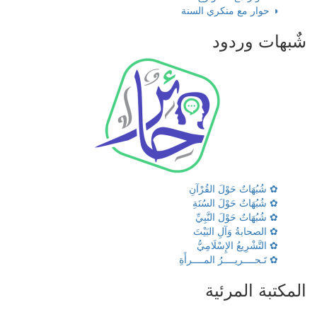
◑ حوار مع منكري السنة
شٌبهات وردود
✿ شُبُهَاتٌ حَوْلَ القُرْآنِ
✿ شُبُهَاتٌ حَوْلَ السُنَةِ
✿ شُبُهَاتٌ حَوْلَ النَّبِيِّ
✿ الصحابةُ وَآلِ البَيْتَ
✿ التَّشْرِيعُ الإِسْلَامِيُّ
✿ تَـحــــريــــرُ المــــرأَةِ
المكتبة المرئية