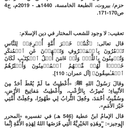
حزم/ بيروت، الطبعة الخامسة، 1440هـ - 2019م، ج4
ص170-171.
تعقيب: لا وجود للشعب المختار في دين الإسلام:
قال تعالى: ﴿كُنتُمۡ خَیۡرَ أُمَّةٍ أُخۡرِجَتۡ لِلنَّاسِ
تَأۡمُرُونَ بِٱلۡمَعۡرُوفِ وَتَنۡهَوۡنَ عَنِ ٱلۡمُنكَرِ
وَتُؤۡمِنُونَ بِٱللَّهِۗ وَلَوۡ ءَامَنَ أَهۡلُ ٱلۡكِتَـٰبِ لَكَانَ
خَیۡرࣰا لَّهُمۚ مِّنۡهُمُ ٱلۡمُؤۡمِنُونَ وَأَكۡثَرُهُمُ
ٱلۡفَـٰسِقُونَ﴾ [آل عمران: 110].
وقالَ رَسُولُ اللهِ ﷺ: «أُعْطِيتُ ما لَمْ يُعْطَ أحَدٌ مِنَ
الأنْبِياءِ؛ نُصِرْتُ بِالرُّعْبِ، وأُعْطِيتُ مَفاتِيحَ الأرْضِ،
وسُمِّيتُ أحْمَدَ، وجُعِلَ التُّرابُ لِي طَهُورًا، وجُعِلَتْ أُمَّتِي
خَيْرَ الأُمَمِ».
قال الإمامُ ابنُ عطية (546 هـ) في تفسيره «المحرر
الوجيز»: "وهَذِهِ الخَيْرِيَّةُ الَّتِي فَرَضَها اللهُ لِهَذِهِ الأُمَّةِ إنَّما