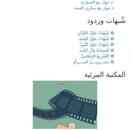
➶ حوار مع الخـوارج
◑ حوار مع منكري السنة
شٌبهات وردود
✿ شُبُهَاتٌ حَوْلَ القُرْآنِ
✿ شُبُهَاتٌ حَوْلَ السُنَةِ
✿ شُبُهَاتٌ حَوْلَ النَّبِيِّ
✿ الصحابةُ وَآلِ البَيْتَ
✿ التَّشْرِيعُ الإِسْلَامِيُّ
✿ تَـحــــريــــرُ المــــرأَةِ
المكتبة المرئية