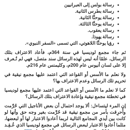
رسالة بولس إلى العبرانيين
رسالة بطرس الثانية.
رسالة يوحنَّا الثانية.
رسالة يوحنَّا الثالثة.
رسالة يعقوب.
رسالة يهوذا.
رؤيا يوحنَّا اللاهوتي، التي تسمى «السفر النبوي».
ثم جاء مجمع لوديسيا في سنة 364م، فأعاد الاعتراف بتلك
الرسائل، علمًا أنه ليس لهذه الرسائل سند متصل، فهي لم تُـعرف
إلا على لسان أنيوس عام 200م، وكليمنس عام 216م.
ولا نعلم ما الأسس أو القواعد التي اعتمد عليها مجمع نيقية في
تحريم تلك الرسائل وعدم الاعتراف بها؟
كما لا نعلم ما الأسس أو القواعد التي اعتمد عليها مجمع لوديسيا
في تخطئة مجمع نيقية وإعادة الاعتراف بتلك الرسائل؟
إن المرء ليتساءل: ألا يوجد احتمال أن بعض الأناجيل التي حُرِّمت
وأُحرِقت بأمر من مجمع نيقية قد حُرِّمت بغير وجه حق وأنها لو
كانت بين أيدي المجامع التالية لربما أعادوا الاعتبار لها أو لبعضها،
مثلما أعادوا الاعتبار لبعض الرسائل في مجمع لوديسيا الذي عُـقِـد