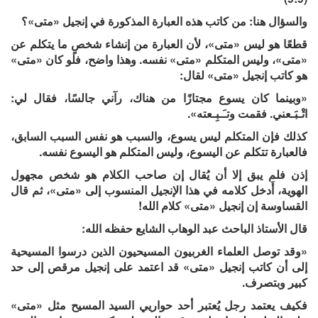
والسؤال هنا: من كاتب هذه العبارة المذكورة في إنجيل «متى»؟
قطعًا هو ليس «متى»، لأن العبارة من إنشاء شخصٍ ما يتكلم عن
«متى»، وليس المتكلم «متى» نفسه. وهذا واضح، فلو كان «متى»
هو كاتب إنجيل «متى» لقال:
«وبينما كان يسوع مجتازًا من هناك، رآني جالسًا، فقال لي:
اتْـبَـعني. فقمت وتـَـبِـعته».
كذلك فإن المتكلم ليس يسوع، والسبب هو نفس السبب السابق،
فالعبارة تتكلم عن اليسوع، وليس المتكلم هو اليسوع نفسه.
إذن فلم يبق إلا أن يُقال إن صاحب الكلام هو شخص مجهول
الهوية، أَدخل كلامه في هذا الإنجيل المنسوب إلى «متى»، ثم قال
القساوسة إن إنجيل «متى» كلام الله!
قال الأستاذ الباحث عبد الوهاب الشايع حفظه الله:
«وقد توصل العلماء الغربيون المسيحيون الذين درسوا المسيحية
إلى أن كاتب إنجيل «متى» قد اعتمد على إنجيل مرقص إلى حد
كبير وبتصرف.
فكيف يعتمد رجل يُعتبر أحد حواريي السيد المسيح مثل «متى»