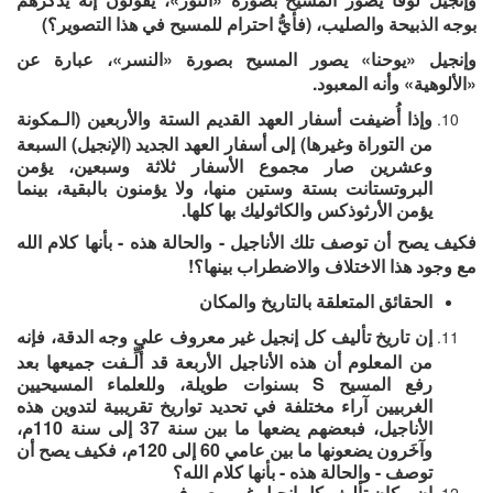
بوجه الذبيحة والصليب، (فأيُّ احترام للمسيح في هذا التصوير؟)
وإنجيل «يوحنا» يصور المسيح بصورة «النسر»، عبارة عن
«الألوهية» وأنه المعبود.
وإذا أُضيفت أسفار العهد القديم الستة والأربعين (الـمكونة
من التوراة وغيرها) إلى أسفار العهد الجديد (الإنجيل) السبعة
وعشرين صار مجموع الأسفار ثلاثة وسبعين، يؤمن
البروتستانت بستة وستين منها، ولا يؤمنون بالبقية، بينما
يؤمن الأرثوذكس والكاثوليك بها كلها.
فكيف يصح أن توصف تلك الأناجيل - والحالة هذه - بأنها كلام الله
مع وجود هذا الاختلاف والاضطراب بينها؟!
الحقائق المتعلقة بالتاريخ والمكان
إن تاريخ تأليف كل إنجيل غير معروف على وجه الدقة، فإنه
من المعلوم أن هذه الأناجيل الأربعة قد أُلِّـفت جميعها بعد
رفع المسيح S بسنوات طويلة، وللعلماء المسيحيين
الغربيين آراء مختلفة في تحديد تواريخ تقريبية لتدوين هذه
الأناجيل، فبعضهم يضعها ما بين سنة 37 إلى سنة 110م،
وآخَرون يضعونها ما بين عامي 60 إلى 120م، فكيف يصح أن
توصف - والحالة هذه - بأنها كلام الله؟
إن مكان تأليف كل إنجيل غير معروف.