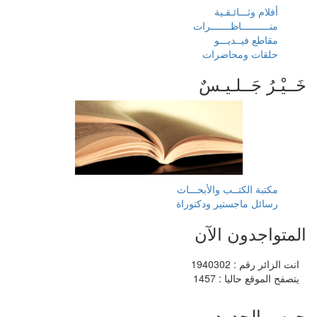
أفلام وثـــائـقـية
منــــــــــاظـــــــرات
مقاطع فيــديـــو
حلقات ومحاضرات
خَــيْـرُ جَــلـيـسٌ
مكتبة الكتــب والأبحـــاث
رسائل ماجستير ودكتوراة
المتواجدون الآن
انت الزائر رقم : 1940302
يتصفح الموقع حاليا : 1457
حرس الحدود