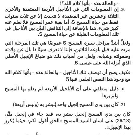
- والحالة هذه - بأنها كلام الله؟!
إن المعلومات التي في الأناجيل الأربعة المعتمدة والأخرى
الثلاثة وعشرين غير المعتمدة لا تتحدث إلا عن ثلاث سنوات
فقط من حياة المسيح S، أما بقية عمر المسيح فلا نعلم عنه
كبيرَ شيء، هذا بالإضافة إلى التناقض البيِّن بين الأناجيل في
تلك المعلومات القليلة عن حياة المسيح S.
ولعلَّ أشدَّ مراحل سيرة المسيح S غموضًا هي تلك المرحلة التي
مرت عليه قبل بلوغه الثلاثين، فإننا لا نعرف شيئًا ذا بال عن ولادته
وطفولته وشبابه، ولعل من أسباب ذلك هو ضياعَ الإنجيل الأصلي
الذي أنزله الله على عيسى S.
فكيف يصح أن توصف تلك الأناجيل - والحالة هذه - بأنها كلام الله
مع وجود هذا النقص العلمي فيها؟!
دليل منطقي على أن الأناجيل الأربعة لم يعلم بها المسيح
ولم يرها
كان بين يدي المسيح إنجيل واحد يُـبشر به (وليس أربعة)
كان بين يدي المسيح إنجيل يبشر به، فقد جاء في إنجيل متَّى
(26/13) على لسان السيد المسيح «الحق أقول لكم: حيثما يُكرز
بهذا الإنجيل».