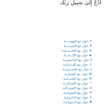
ادْعُ إِلَىٰ سَبِيلِ رَبِّكَ
✡ حوار مع اليهوديـــة
✟ حوار مع النصرانـية
☫ حوار مع الشـــيــعـة
☯ حوار مع الإلـــحــاد
☤ حوار مع الماسونـيـة
♕ حوار مع القــاديانية
ʊ حوار مع المعــتزلــة
⌘ حوار مع الصوفـية
☮ حوار مع العلمــانية
⚚ حوار مع الليبراليــة
☭ حوار مع الإشتراكية
☭ حوار مع الشيوعيـة
⚛ حوار مع الداروينية
✸ حوار مع الــبـهـائيـة