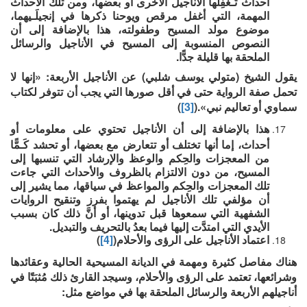
أحداث تُـغفِلها الأناجيل الأخرى أو بعضها، ومن تلك الأحداث
المهمة، التي أغفل مرقص ويوحنا ذكرها في إنجيلَـيهما،
موضوع مولد المسيح وطفولته، هذا بالإضافة إلى أن
النصوص المنسوبة إلى المسيح في الأناجيل والرسائل
الملحقة بها قليلة جدًّا.
يقول الشيخ (متولي يوسف شلبي) عن الأناجيل الأربعة: «إنها لا
تحمل صفة الرواية حتى في أقل صورها التي يجب أن تتوفر لكتاب
سماوي أو تعاليم نبي».(
[3]
)
هذا بالإضافة إلى أن الأناجيل تحتوي على معلومات أو
أحداث، إما أنها تختلف أو تتعارض مع بعضها، أو تحشد كَـمًّا
من المعجزات والحِكم والوعظ والإرشاد التي تنسبها إلى
المسيح، من دون الالتزام بالظروف والأحداث التي جاءت
تلك المعجزات والحِكم والمواعظ في سياقها، مما يشير إلى
أن مؤلفي تلك الأناجيل لم يهتموا بفرز وتنقيح الروايات
الشفهية التي سمعوها قبل تدوينها، أو أنَّ ذلك كان بسبب
الأيدي التي امتدَّت إليها فيما بعدُ بالتحريف والتبديل.
اعتماد الأناجيل على الرؤى والأحلام(
[4]
)
هناك مفاصل كثيرة ومهمة في الديانة المسيحية الحالية وعقائدها
وشرائعها، تعتمد على الرؤى والأحلام، وسيجد القارئ ذلك مُثبَتًا في
أناجيلهم الأربعة والرسائل الملحقة بها في مواضع مثل: