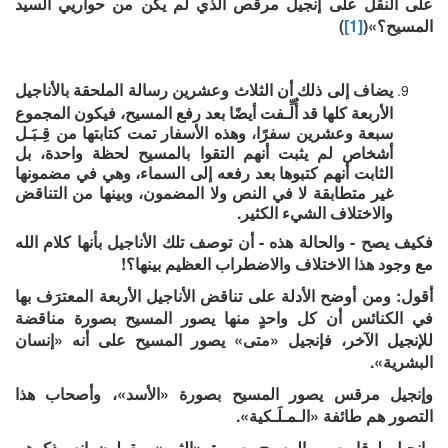
على النقل على إنجيل مرقص الذي لم يكن من حواريي السيد
المسيح؟»(
[1]
)
يضاف إلى ذلك أن الثلاث وعشرين رسالة الملحقة بالأناجيل
الأربعة كلها قد أُلِّـفت أيضًا بعد رفع المسيح، فيكون المجموع
سبعة وعشرين سفرًا، وهذه الأسفار تمت كتابتها من قِـبَـل
أشخاص لم يثبت أنهم التقوا بالمسيح لحظة واحدة، بل
الثابت أنهم كتبوها بعد رفعه إلى السماء، وهي في مضمونها
غير متطابقة لا في النص ولا المضمون، وبينها من التناقض
والاختلاف الشيء الكثير.
فكيف يصح - والحالة هذه - أن توصف تلك الأناجيل بأنها كلام الله
مع وجود هذا الاختلاف والاضطراب العظيم بينها؟!
أقول: ومن أوضح الأدلة على تناقض الأناجيل الأربعة المعترَف بها
في الكنائس أن كل واحدٍ منها يصور المسيح بصورة مناقضة
للإنجيل الآخر، فإنجيل «متى» يصور المسيح على أنه «إنسان
البشرية».
وإنجيل مرقس يصور المسيح بصورة «الأسد»، وأصحاب هذا
التصور هم طائفة «الـمـلَـكية».
وإنجيل لوقا يصور المسيح بصورة «الثور»، يقولون إنه يذكرهم