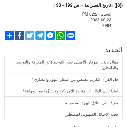
([8]) «تاريخ النصرانية»، ص 192 - 193.
السبت PM 02:27
2023-09-23
3964
Share
Facebook
Twitter
Telegram
Facebook
WhatsApp
Print
Messenger
الجديد
مقال بحثي: طوفان الأقصى بعين التوحيد (عن المعرفة والتوحيد
والطوفان)
هل القرآن الكريم مقتبس من اسفار اليهود والنصاري؟
لماذا تقف الولاياتُ المتحدة الأمريكية وحلفاؤُها مع الصهاينة؟
تعرّف إلى أخلاق اليهود المذمومة
قصة الاحتلال الصهيوني لفلسطين