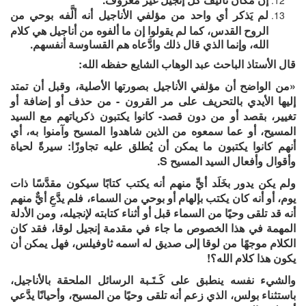
لم يَذكر أي واحد من مؤلفي الأناجيل أنه ألَّفه بوحي من
الروح القدس، كما لم يقولوا إن ما ألفوه من أناجيل هي كلام
الله، وإنما الذي قال ذلك وادَّعاه هم القساوسة أنفسهم.
قال الأستاذ الباحث عبد الوهاب الشايع حفظه الله:
«من الواضح أن مؤلفي الأناجيل بصورتها الأصلية، وقبل أن تمتد
إليها الأيدي بالتحريف على مر القرون - من حذف أو إضافة أو
تغيير، بقصد أو من دون قصد- كانوا يكتبون ذكرياتهم مع السيد
المسيح، أو عما سمعوه من الذين شاهدوا المسيح وآمنوا به، أي
أنهم كانوا يكتبون ما يمكن أن يُطلق عليه تجاوزًا: سيرةً لحياة
وأقوال وأفعال السيد المسيح S.
ولم يكن يدور بخَلَد أيٍّ منهم أنه يكتب كتابًا سيكون مقدَّسًا ذات
يوم، أو أنه كان يكتب بإلهام أو بوحي من السماء، فلم يدَّعِ أيٌّ منهم
أنه قد تلقى وحيًا من السماء قبل أو أثناء كتابته لإنجيله، ومن الأدلة
المهمة في هذا الخصوص ما جاء في مقدمة إنجيل لوقا، فقد كان
الكلام موجهًا من لوقا إلى صديق له اسمه ثاوفيلس، فهل يمكن أن
يكون هذا كلام الله؟!
والشيء نفسه ينطبق على كَـتَـبة الرسائل الملحقة بالأناجيل،
باستثناء بولس، الذي زعم أنه تلقى وحيًا من المسيح، وأحيانًا يدَّعي