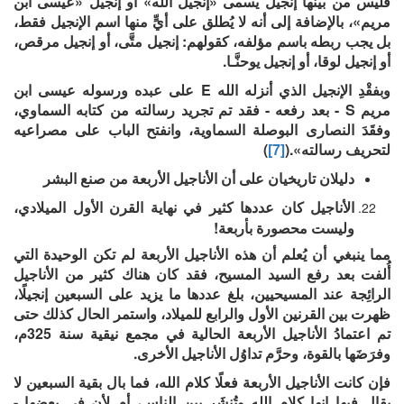
فليس من بينها إنجيل يسمى «إنجيل الله» أو إنجيل «عيسى ابن
مريم»، بالإضافة إلى أنه لا يُطلق على أيٍّ منها اسم الإنجيل فقط،
بل يجب ربطه باسم مؤلفه، كقولهم: إنجيل متَّى، أو إنجيل مرقص،
أو إنجيل لوقا، أو إنجيل يوحنَّـا.
وبفقْدِ الإنجيل الذي أنزله الله E على عبده ورسوله عيسى ابن
مريم S - بعد رفعه - فقد تم تجريد رسالته من كتابه السماوي،
وفقَدَ النصارى البوصلة السماوية، وانفتح الباب على مصراعيه
لتحريف رسالته».(
[7]
)
دليلان تاريخيان على أن الأناجيل الأربعة من صنع البشر
الأناجيل كان عددها كثير في نهاية القرن الأول الميلادي،
وليست محصورة بأربعة!
مما ينبغي أن يُعلم أن هذه الأناجيل الأربعة لم تكن الوحيدة التي
أُلفت بعد رفع السيد المسيح، فقد كان هناك كثير من الأناجيل
الرائِجة عند المسيحيين، بلغ عددها ما يزيد على السبعين إنجيلًا،
ظهرت بين القرنين الأول والرابع للميلاد، واستمر الحال كذلك حتى
تم اعتمادُ الأناجيل الأربعة الحالية في مجمع نيقية سنة 325م،
وفرَضَها بالقوة، وحرَّم تداوُل الأناجيل الأخرى.
فإن كانت الأناجيل الأربعة فعلًا كلام الله، فما بال بقية السبعين لا
يقال فيها إنها كلام الله وتُنشَر بين الناس، أم لأن في بعضها -