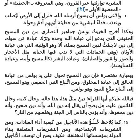
البشرية توارثتها عبر القرون، وهي المعروفة بـ«الخطيئة» أو
[5]
«المعصية الأولى»(
).
وادَّعى بولس أن يسوع أرسله الله، فنزل إلى الأرض ليُصلب
ويتعذب فداءً للبشرية من خطيئة أبَويهم آدمَ وحواءَ.
وهكذا أخرج الخبيثُ بولسُ جماهيرَ النصارى من دين المسيح
الحقيقي الذي يدعو إلى عبادة الله وحده وترْك عبادة مَن سواه،
إلى دين لا يَـمُتُّ لدين المسيح بصلة، ألا وهو الوثنية، التي هي عبادة
الأوثان (وهي الجمادات التي لا تدب فيها الحياة، مثل الأحجار
والصور والقبور والصلبان)، وعبادة البشر (كالـمسيح وأمه، وعبادة
القساوسة).
وبعبارة مختصرة فإن دين المسيح تحول على يد بولس من عبادة
الخالق إلى عبادة المخلوق، ومن اتِّـباع النبي الحقيقي وهو المسيح،
إلى اتِّـباع مدَّعٍ للنبوة وهو بولس.
فبالله عليكم أيها القراء؛ دينٌ مثلُ هذا، هذا حاله، وحال كتبه، وحال
القائمين عليه، هل يصح أن يقال إنه دين الله، وأنه دين صحيح، وأنه
دين محفوظ، وأنه يؤدي بالناس إلى الجنة ويخلصهم من النار؟
كما يُلاحَظ خُـلُـوُّ هذه الأناجيل من كيفية أداء العبادات، ومن
التشريعات الاجتماعية، ومن التشريعات المتعلقة ببناء
الدولة بمؤسساتها المختلفة، فكيف يصح أن توصف الأناجيل