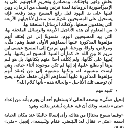
بطشٍ وقهر واجتثاث، ومصادرةٍ وتحريمٍ لأناجيلهم على يد
الإمبراطورية الرومانية لمدة قرنين ونصف من الزمان، ومِن
قبلها على يد اليهود قبل رفع المسيح وبعد رفعه، فإنه
يستحيل على المسيحيين تقديمُ سند متصل لأناجيلهم الأربعة
التي يعتقدون صحتها، وكذلك الرسائل الملحقة بها.
من المعلوم أن هذه الأناجيل الأربعة والرسائل الملحقة بها،
التي بيد المسيحيين اليوم، منسوبةٌ إلى مَن يُعتقد أنهم
مؤلفوها المذكورة عليها أسماؤهم الأولى فقط وهم: متَّى،
ومرقص، ولوقا، ويوحنا، فهي لم توحَ إلى المسيح عيسى ابن
مريم S مِن الله E، كما أن السيدَ المسيح لم يكتبها، ولم
يُملِها على كُتَّابِها، ولم يُكلِّف أحدًا منهم بكتابتها، بل هو لـم
يرها أو يطلع عليها، إذ إنها لم تكن موجودة أثناء حياته، وهي
ليست منسوبة له، ولكنها منسوبة إلى مَن يُعتقد أنهم
مؤلفوها المذكورة عليها أسماؤهم الأولى فقط، فكيف يصح
أن توصف تلك الأناجيل - والحالة هذه - بأنها كلام الله؟
تنبيه مهم
إنجيل «متَّى» بوضعه الحالي لا يستطيع أحد أن يجزم بأنه من إعداد
«متى» نفسه، وذلك أن فيه عبارة تُـشعر بذلك، وهي:
«وفيما يسوع مجتازًا من هناك، رأى إنسانًا جالسًا عند مكان الجباية
اسمه «متى»، فقال له: اتْـبَـعني. فقام وتـَـبِـعه». إنجيل «متى»
(9:9)