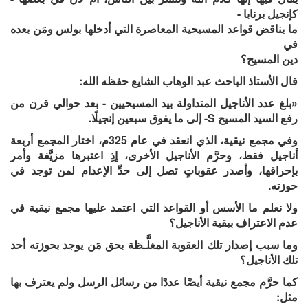
كإنجيل برنابا -
ما يناقض قواعد المسيحية المعاصرة التي أدخلها بولس ومَن بعده
في
دين المسيح؟
قال الأستاذ الباحث عبد الوهاب الشايع حفظه الله:
«بلغ عدد الأناجيل المتداولة بيد المسيحيين - بعد حوالي قرن من
رفع السيد المسيح S- إلى ما يفوق سبعين إنجيلًا.
وفي مجمع نيقية، الذي انعقد في عام 325م، اختار المجمع أربعة
أناجيل فقط، وحرَّم الأناجيل الأخرى، إذِ اعتبرها مزيَّفة وأمر
بإحراقها، وأصدر عقوباتٍ تصل إلى حدِّ الإعدام لمن توجد في
حوزته.
ولا نعلم ما الأسس أو القواعد التي اعتمد عليها مجمع نيقية في
عدم الاعتراف ببقية الأناجيل؟
وما سبب إصدار تلك العقوبة المغلَّـظة بحق مَن يوجد بحوزته أحد
تلك الأناجيل؟
كما حرَّم مجمع نيقية أيضًا عددًا من رسائل الرسل ولم يعترف بها
مثل: