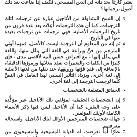
يعتبر كارثةً بحد ذاته في الدين المسيحي، فكيف إذا ضاعت بعد ذلك
أصول ترجماتها؟
إن النسخ المتداوَلة من الأناجيل عبارة عن ترجمات لتلك
الترجمات، كما أن هذه الترجمات أُعِدَّت بعد عدة قرون من
تاريخ الترجمات الأصلية، فهي ترجمات عن ترجمات بعيدة
عنها في التاريخ.
ثم إنه من المعلوم أن الترجمة ليست كالأصل، فمهما أوتي
المترجم من فنٍّ وبراعة في اللغة التي ينقُل منها، واللغة
التي ينقُل إليها - مع افتراض حسن النية لأقصى مدى - فإن
كثيرًا من الكلمات والتعبيرات تفقِد معانيَها ورموزَها الدقيقةَ،
بالإضافة إلى فقدِ قوَّتها ورونقِها، عند نقلها من لغتها الأصلية
إلى لغة أخرى، ويزداد التأثير السلبي لهذا العامل في النصِّ
كلَّما تُرجِمت الترجمة إلى لغة أخرى.
الحقائق المتعلقة بالشخصيات
إن الشخصيات الحقيقية لمؤلفي تلك الأناجيل غير مؤكَّدة
على وجه اليقين، كما أن الأناجيل ليس فيها ذِكر الأسماء
الكاملة لأولئك المؤلفين.
جهالة شخصيات المترجمين الأوائل لتلك الأناجيل، واستحالة
معرفتهم.
نظرًا لما تعرضت له الديانة المسيحية والمسيحيون من