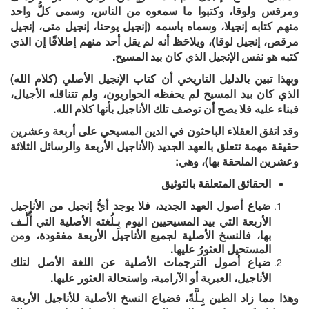
ومرقس ولوقا، وكتبوا ما سمعوه من الناس، وسمى كلُّ واحد
منهم كتابه إنجيلا، وسماه باسمه (إنجيل يوحنا، إنجيل متى، إنجيل
مرقص، إنجيل لوقا)، ويلاحَظ أنه لم يقل أحد منهم إطلاقًا إن الذي
كتبه هو نفس الإنجيل الذي كان بيد المسيح.
وبهذا تبين بالدليل التاريخي أن كتاب الإنجيل الأصلي (كلام الله)
الذي كان بيد المسيح لم يحفظه الحواريون، ولم تتناقله الأجيال،
فبناء عليه فلا يصح أن توصف تلك الأناجيل بأنها كلام الله.
وقد اتفق العقلاء الباحثون في الدين المسيحي على أربعة وعشرين
حقيقة مهمة تتعلق بالعهد الجديد (الأناجيل الأربعة والرسائل الثلاثة
وعشرين الملحقة بها)، وهي:
الحقائق المتعلقة بالتوثيق
ضياع أصول العهد الجديد، فلا يوجد أيُّ إنجيل من الأناجيل
الأربعة التي بيد المسيحيين اليوم بِـلُغته الأصلية التي أُلِّـف
بها، فالنسخ الأصلية لجميع الأناجيل الأربعة مفقودة، ومن
المستحيل العثورُ عليها.
ضياع أصول الترجمات الأصلية عن اللغة الأصل لتلك
الأناجيل، العبرية أو الآرامية، واستحالة العثور عليها.
وهذا مما زاد الطين بِـلَّةً، فضياع النسخ الأصلية للأناجيل الأربعة