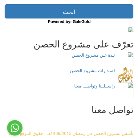
Powered by: GateGold
تعرّف على مشروع الحصن
نبذة عـن مشروع الحصن
اصـدارات مشروع الحصن
راســلــنا وتواصـل معنا
تواصل معنا
تأسس مشروع الحصن في رمضان 1436/2015هـ - حقوق الموقع متاحة