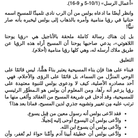
«أعمال الرسل» (10/1-5 و 9-16).
وانظر أيضًا ما ادعاه بولس من أن الرب نادى تلميذًا للمسيح اسمه
حنانيا في رؤيا منامية وأمره بالذهاب إلى بولس ليخبره بأنه صار
نبيًّا!
بل إن هناك رسالة كاملة ملحقة بالأناجيل هي «رؤيا يوحنا
اللاهوتي»، يدعي صاحبها يوحنا أن المسيح أراه هذه الرؤيا عن
طريق ملاك أرسله له، وهي كلها رؤيا منامية (أحلام).
التعليق
فبناء على هذا فإن بناء المسيحية يعتبر بناءً هشًّا، ليس قائمًا على
الوحي المنزَّل من السماء، بل قائمًا على الرؤى والأحلام، فهي
أحد مصادره الأصلية، كيف لا ودعوى بولس للنبوة معتمِدة على
رؤيا يزعم أنه رآها، ومن المعلوم أن بولس هو الـمطَوِّر الرئيسي
للمسيحية، وقد أدخل في شريعة المسيح من العقائد وألغى منها ما
ترتب عليه مِن تغيير وتشويه جذري لدين المسيح، فماذا بعد هذا؟
فقد ادّعى بولس أنه رسول معين من قِبل يسوع.
وادَّعى بولس أن اليسوع أوحى إليه إنجيلًا.
وادَّعى بولس أن يسوع ابن الله.
وادَّعى بولس أن خطيئة أبينا آدم وأمِّنا حواءَ لم تُغفر، وأن