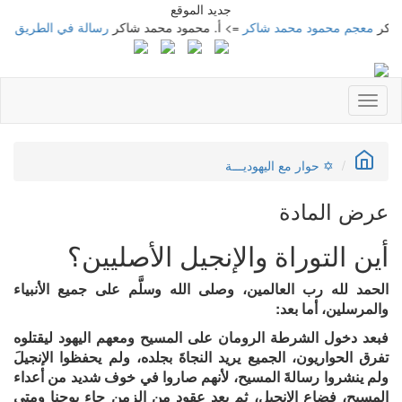
جديد الموقع
م محمود محمد شاكر
=> أ. محمود محمد شاكر
رسالة في الطريق إلى ثقافتنا
=>
Toggle
navigation
✡ حوار مع اليهوديـــة
عرض المادة
أين التوراة والإنجيل الأصليين؟
الحمد لله رب العالمين، وصلى الله وسلَّم على جميع الأنبياء
والمرسلين، أما بعد:
فبعد دخول الشرطة الرومان على المسيح ومعهم اليهود ليقتلوه
تفرق الحواريون، الجميع يريد النجاةَ بجلده، ولم يحفظوا الإنجيلَ
ولم ينشروا رسالةَ المسيح، لأنهم صاروا في خوف شديد من أعداء
المسيح، فضاع الإنجيل، ثم بعد عقودٍ من الزمن جاء يوحنا ومتى