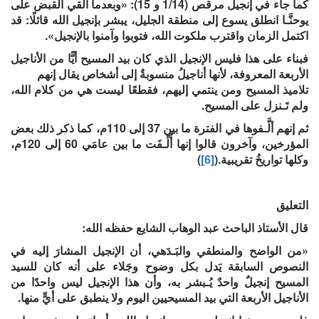
كما جاء في إنجيل مرقص (1/14 و 15): «وبعدما أُلقي القبض على
يوحنَّـا انطلق يسوع إلى منطقة الجليل، يبشر بإنجيل الله قائلًا: قد
اكتمل الزمان واقترب ملكوت الله، فتوبوا وآمنوا بالإنجيل».
فبناء على هذا فليس الإنجيل الذي كان بيد المسيح أيًّا من الأناجيل
الأربعة المعروفة، لأنها أناجيلُ منسوبةٌ إلى أشخاص يقال إنهم
تلاميذ المسيح ومن ينتمي إليهم، فقطعًا ليست هي من كلام الله،
ولم تَـنزل على المسيح.
ثم إنهم ألَّـفوها في الفترة ما بين 37 إلى 110م، كما ذكر ذلك بعض
المؤرخين، وآخرون قالوا إنها أُلِّـفَت ما بين عامَي 60 إلى 120م،
وكلها تواريخُ تقريبية.(
[6]
)
التعليق
قال الأستاذ الباحث عبد الوهاب الشايع حفظه الله:
«من الواضح والمنطقي والبَـدَهي، أن الإنجيل المشارَ إليه في
النصوص السابقة يَدل بكل وضوح وجَلاء على أنه كان للسيد
المسيح إنجيلٌ واحدٌ يُـبشر به، وأن هذا الإنجيل ليس واحدًا من
الأناجيل الأربعة التي بيد المسيحيين اليوم ولا ينطبق على أيٍّ منها.