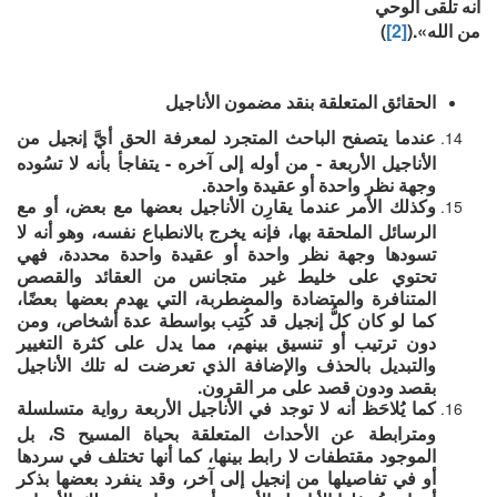
أنه تلقى الوحي
من الله».(
[2]
)
الحقائق المتعلقة بنقد مضمون الأناجيل
عندما يتصفح الباحث المتجرد لمعرفة الحق أيَّ إنجيل من
الأناجيل الأربعة - من أوله إلى آخره - يتفاجأ بأنه لا تسُوده
وجهة نظر واحدة أو عقيدة واحدة.
وكذلك الأمر عندما يقارِن الأناجيل بعضها مع بعض، أو مع
الرسائل الملحقة بها، فإنه يخرج بالانطباع نفسه، وهو أنه لا
تسودها وجهة نظر واحدة أو عقيدة واحدة محددة، فهي
تحتوي على خليط غير متجانس من العقائد والقصص
المتنافرة والمتضادة والمضطربة، التي يهدم بعضها بعضًا،
كما لو كان كلُّ إنجيل قد كُتِب بواسطة عدة أشخاص، ومن
دون ترتيب أو تنسيق بينهم، مما يدل على كثرة التغيير
والتبديل بالحذف والإضافة الذي تعرضت له تلك الأناجيل
بقصد ودون قصد على مر القرون.
كما يُلاحَظ أنه لا توجد في الأناجيل الأربعة رواية متسلسلة
ومترابطة عن الأحداث المتعلقة بحياة المسيح S، بل
الموجود مقتطفات لا رابط بينها، كما أنها تختلف في سردها
أو في تفاصيلها من إنجيل إلى آخر، وقد ينفرد بعضها بذكر