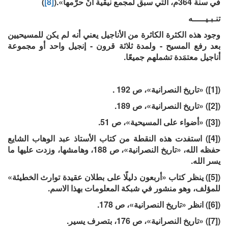
في سنة 364م، التي سبق لمجمع نيقية أنْ حرَّمها».(
[8]
)
تنـبـيـــــه
وجود هذه الكثرة الكاثرة من الأناجيل يعني أنه لم يكن للمسيحيين
بعد رفع المسيح - ولمدة ثلاثة قرون - إنجيل واحد أو مجموعة
أناجيل معتمَدة تشملهم جميعًا.
([1]) «تاريخ النصرانية»، ص 192 .
([2]) «تاريخ النصرانية»، ص 189.
([3]) «أضواء على المسيحية»، ص 51.
([4]) استفدت هذه النقطة من كتاب الأستاذ عبد الوهاب الشايع
حفظه الله، «تاريخ النصرانية»، ص 188، وهامشها، وزدت عليها ما
يسر الله.
([5]) ينظر كتاب «أربعون دليلًا على بطلان عقيدة توارث الخطيئة»
للمؤلف، وهو منشور في شبكة المعلومات بهذا الاسم.
([6]) انظر «تاريخ النصرانية»، ص 178.
([7]) «تاريخ النصرانية»، ص 176، بتصرف يسير.