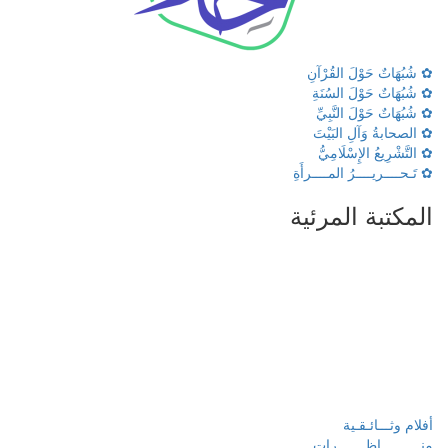
✿ شُبُهَاتٌ حَوْلَ القُرْآنِ
✿ شُبُهَاتٌ حَوْلَ السُنَةِ
✿ شُبُهَاتٌ حَوْلَ النَّبِيِّ
✿ الصحابةُ وَآلِ البَيْتَ
✿ التَّشْرِيعُ الإِسْلَامِيُّ
✿ تَـحــــريــــرُ المــــرأَةِ
المكتبة المرئية
أفلام وثـــائـقـية
منــــــــــاظـــــــرات