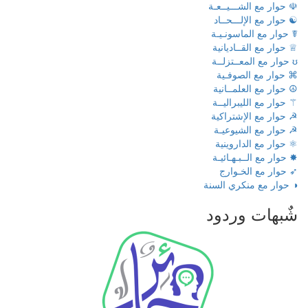
☫ حوار مع الشـــيــعـة
☯ حوار مع الإلـــحــاد
☤ حوار مع الماسونـيـة
♕ حوار مع القــاديانية
ʊ حوار مع المعــتزلــة
⌘ حوار مع الصوفـية
☮ حوار مع العلمــانية
⚚ حوار مع الليبراليــة
☭ حوار مع الإشتراكية
☭ حوار مع الشيوعيـة
⚛ حوار مع الداروينية
✸ حوار مع الــبـهـائيـة
➶ حوار مع الخـوارج
◑ حوار مع منكري السنة
شٌبهات وردود