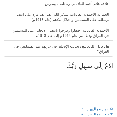
علاقة غلام أحمد القادياني وعائلته بالهندوس
الجماعة الأحمدية القاديانية تشكر الله ألف ألف مرة على انتصار
بريطانيا على المسلمين واحتلال بلادهم (عام 1918م)
الأحمدية القاديانية احتفلوا وفرحوا بانتصار الإنجليز على المسلمين
في العراق وذلك بين عام 1914م إلى عام 1918م
هل قاتل القاديانيون بجانب الإنجليز في حربهم ضد المسلمين في
العراق؟
ادْعُ إِلَىٰ سَبِيلِ رَبِّكَ
✡ حوار مع اليهوديـــة
✟ حوار مع النصرانـية