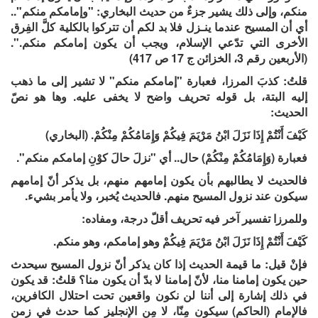
منكم، وإلى ذلك يشير جزءٌ من حديث البخاري: "وإمامكم منكم"..
أي أن المسيح عندما ينـزل فلا بد لكم أن تتركوا بالكلية كلَّ الفِرق
الأخرى التي تدّعي الإسلام، ويجب أن يكون إمامكم منكم.".
(الأربعين رقم 3، الخزائن ج 17 ص 417)
قلتُ: كذبَ المرزا، فعبارة "إمامكم منكم" لا تشير إلى ما ذهب
إليه البتة، بل قوله تحريف واضح لا يخفى عليه. وها هو نصّ
الحديث:
كَيْفَ أَنْتُمْ إِذَا نَزَلَ ابْنُ مَرْيَمَ فِيكُمْ وَإِمَامُكُمْ مِنْكُمْ. (البخاري)
فعبارة (وَإِمَامُكُمْ مِنْكُمْ) حال.. أي "نزلَ حالَ كوْنِ إمامكم منكم".
فالحديث لا يطالبهم بأن يكون إمامهم منهم، بل يذكر أنّ إمامهم
سيكون عند نزول المسيح منهم. فالحديث يُخبر، ولا يأمر بشيء.
وللمرزا تفسير آخر فيه تحريف أقلّ درجة، ومفاده:
كَيْفَ أَنْتُمْ إِذَا نَزَلَ ابْنُ مَرْيَمَ فِيكُمْ وهو إمامكم، وهو منكم.
فإنْ قيل: ما قيمة الحديث إذا كان يذكر أنّ نزول المسيح سيحدث
حين يكون إمامنا منا، لأنّ إمامنا لا بدّ أن يكون منا؟ قلتُ: قد يكون
في ذلك إشارة إلى أننا لن نكون واقعين تحت احتلال الكافرين،
فالإمام (الحاكم) سيكون مِنّا، لا مِن الإنجليز كما حدث في زمن