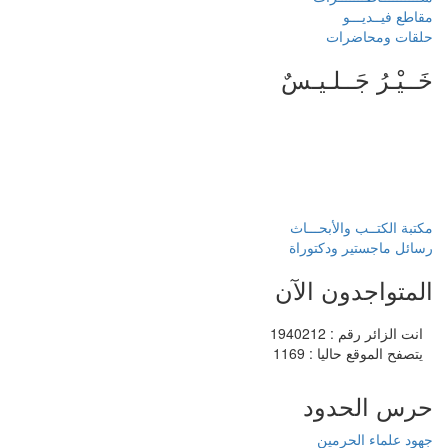
مقاطع فيــديـــو
حلقات ومحاضرات
خَــيْـرُ جَــلـيـسٌ
مكتبة الكتــب والأبحـــاث
رسائل ماجستير ودكتوراة
المتواجدون الآن
انت الزائر رقم : 1940212
يتصفح الموقع حاليا : 1169
حرس الحدود
جهود علماء الحرمين