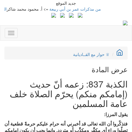
جديد الموقع
من مذكرات عمر بن أبي ربيعة
=> أ. محمود محمد شاكر
المتنبي
Toggle
gation
♕ حوار مع القــاديانية
عرض المادة
الكذبة 837: زعمه أنّ حديث
(إمامكم منكم) يحرّم الصلاة خلف
عامة المسلمين
يقول المرزا:
فتذكّروا أن الله تعالى قد أخبرني أنه حرام عليكم حرمةً قطعية أن
تصلّوا وراء أي مكفِّر ومكذِّب أو متردد. وإنما يجب أن يكون إمامكم