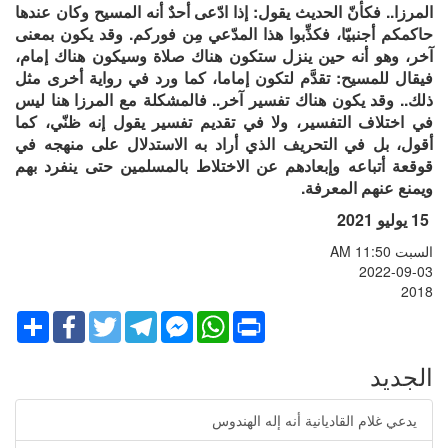
المرزا.. فكأنّ الحديث يقول: إذا ادّعى أحدٌ أنه المسيح وكان عندها
حاكمكم أجنبيّا، فكذِّبوا هذا المدّعي مِن فوركم. وقد يكون بمعنى
آخر، وهو أنه حين ينزل ستكون هناك صلاة وسيكون هناك إمام،
فيقال للمسيح: تقدَّم لتكون إماما، كما ورد في رواية أخرى مثل
ذلك.. وقد يكون هناك تفسير آخر.. فالمشكلة مع المرزا هنا ليس
في اختلاف التفسير، ولا في تقديم تفسير يقول إنه ظنّي، كما
أقول، بل في التحريف الذي أراد به الاستدلال على منهجه في
قوقعة أتباعه وإبعادهم عن الاختلاط بالمسلمين حتى ينفرد بهم
ويمنع عنهم المعرفة.
15 يوليو 2021
السبت AM 11:50
2022-09-03
2018
Share
Facebook
Twitter
Telegram
Facebook
WhatsApp
Print
Messenger
الجديد
يدعي غلام القاديانية أنه إله الهندوس